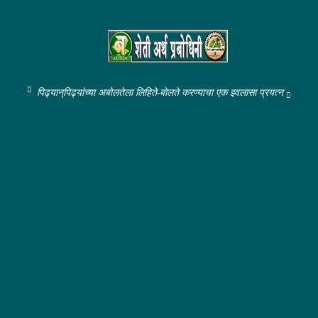
पिढ्यान्‌पिढ्यांच्या अबोलतेला लिहिते-बोलते करण्याचा एक इवलासा प्रयत्न