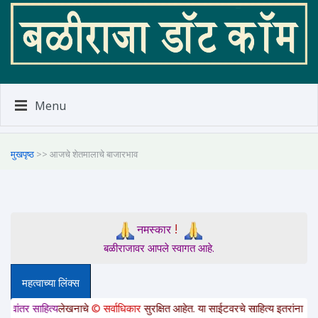
Menu
मुखपृष्ठ
>> आजचे शेतमालाचे बाजारभाव
!
नमस्कार
बळीराजावर आपले स्वागत आहे.
महत्वाच्या लिंक्स
ाहित्य
लेखनाचे
© सर्वाधिकार
सुरक्षित आहेत. या साईटवरचे साहित्य इतरांना पाठवायचे अस