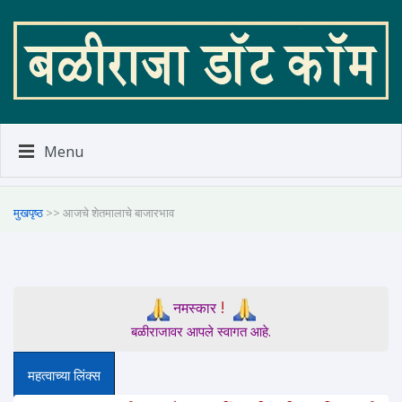
Menu
मुखपृष्ठ
>> आजचे शेतमालाचे बाजारभाव
!
नमस्कार
बळीराजावर आपले स्वागत आहे.
महत्वाच्या लिंक्स