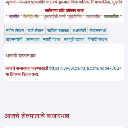
तक स्वरूपात प्रकाशीत करायचे झाल्यास किंवा मासिक, नियतकालिक, मुद्रीत स्वरूपात प
बळीराजा डॉट कॉमवर वाचा
 
भावगीत
 * 
विनोदी गीत * 
भुलाबाईची गाणी *तुंबडीगीत * बडबडगीत * 
बालकविता *
 विनोदी 
नवीन लेखन
ताजे लेखन
साहित्य चळवळ
अक्षरशेती
लेखनस्पर्धा
वाङ्मयशेती
काव्यधारा
मराठी गझल
नागपुरी तडका
विनोदी लेखन
आजचे बाजारभाव
आजचे बाजारभाव पाहण्यासाठी
https://www.baliraja.com/node/3024
या लिंकवर क्लिक करा.
आजचे शेतमालाचे बाजारभाव