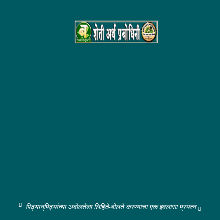
पिढ्यान्‌पिढ्यांच्या अबोलतेला लिहिते-बोलते करण्याचा एक इवलासा प्रयत्न