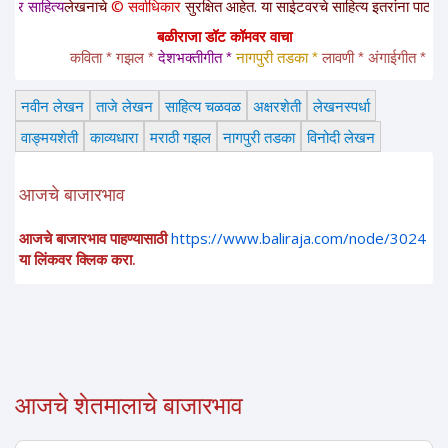
य
लेखनाचे
© सर्वाधिकार
सुरक्षित आहेत. या साईटवरचे साहित्य इतरांना पाठवायचे असल्यास
बळीराजा डॉट कॉमवर वाचा
कविता * गझल * 
देशभक्तीगीत * 
नागपुरी तडका *
 लावणी * अंगाईगीत * शेतकरीग
नवीन लेखन
ताजे लेखन
साहित्य चळवळ
अक्षरशेती
लेखनस्पर्धा
वाङ्मयशेती
काव्यधारा
मराठी गझल
नागपुरी तडका
विनोदी लेखन
आजचे बाजारभाव
आजचे बाजारभाव पाहण्यासाठी
https://www.baliraja.com/node/3024
या लिंकवर क्लिक करा.
आजचे शेतमालाचे बाजारभाव