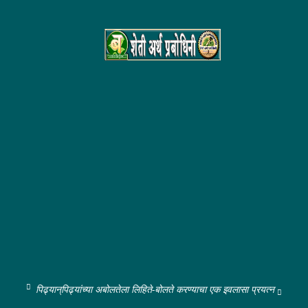
पिढ्यान्‌पिढ्यांच्या अबोलतेला लिहिते-बोलते करण्याचा एक इवलासा प्रयत्न