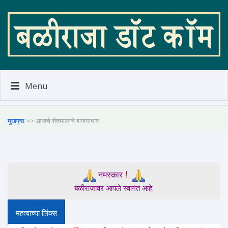
Menu
मुखपृष्ठ
>> आजचे शेतमालाचे बाजारभाव
!
नमस्कार
बळीराजावर आपले स्वागत आहे.
महत्वाच्या लिंक्स