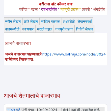
बळीराजा डॉट कॉमवर वाचा
कविता * गझल * 
देशभक्तीगीत * 
नागपुरी तडका *
 लावणी * अंगाईगीत * शेतकरी
नवीन लेखन
ताजे लेखन
साहित्य चळवळ
अक्षरशेती
लेखनस्पर्धा
वाङ्मयशेती
काव्यधारा
मराठी गझल
नागपुरी तडका
विनोदी लेखन
आजचे बाजारभाव
आजचे बाजारभाव पाहण्यासाठी
https://www.baliraja.com/node/3024
या लिंकवर क्लिक करा.
आजचे शेतमालाचे बाजारभाव
गंगाधर मुटे
यांनी मंगळ, 10/09/2024 - 16:44 ह्यावेळी प्रकाशित केले.