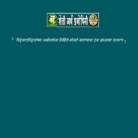
पिढ्यान्‌पिढ्यांच्या अबोलतेला लिहिते-बोलते करण्याचा एक इवलासा प्रयत्न