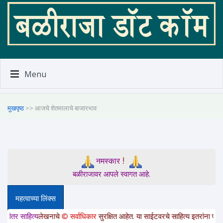
Menu
मुखपृष्ठ
>> आजचे शेतमालाचे बाजारभाव
!
नमस्कार
बळीराजावर आपले स्वागत आहे.
महत्वाच्या लिंक्स
त्य
लेखनाचे
© सर्वाधिकार
सुरक्षित आहेत. या साईटवरचे साहित्य इतरांना पाठवायचे असल्य