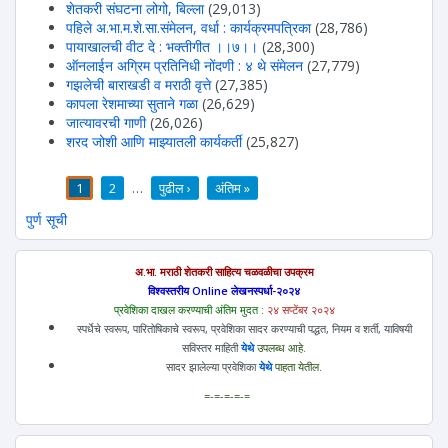
शेतकरी संघटना लोगो, बिल्ला
(29,013)
पहिले अ.भा.म.शे.सा.संमेलन, वर्धा : कार्यक्रमपत्रिका
(28,786)
पायाखालची वीट दे : भक्तीगीत ।।७।।
(28,300)
ऑनलाईन अग्रिम प्रतिनिधी नोंदणी : ४ थे संमेलन
(27,779)
गझलेची बाराखडी व मराठी वृत्ते
(27,385)
कापला रेशमाच्या सुताने गळा
(26,629)
जात्यावरची गाणी
(26,026)
शरद जोशी आणि माझ्यातली कार्यकर्ती
(25,827)
1
2
…
पुढील ›
अंतिम »
पाने
पुर्ण सूची
अ.भा. मराठी शेतकरी साहित्य चळवळीचा उपक्रम
विश्वस्तरीय Online लेखनस्पर्धा-२०२४
प्रवेशिका दाखल करण्याची अंतिम मुदत :
२४ सप्टेंबर २०२४
स्पर्धेचे स्वरूप, पारितोषिकाचे स्वरूप, प्रवेशिका सादर करण्याची पद्धत, नियम व शर्ती, याविषयी
सविस्तर माहिती
येथे
उपलब्ध आहे.
सादर झालेल्या प्रवेशिका
येथे
पाहता येतील.
=-=-=-=-=