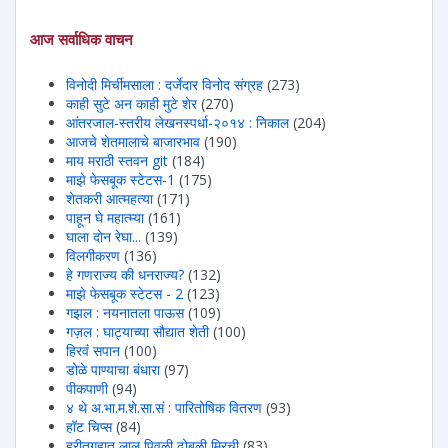
आज सर्वाधिक वाचन
विनोदी मिर्चीमसाला : दर्जेदार विनोद संग्रह
(273)
काही सुटे अन काही मुटे शेर
(270)
आंतरजाल-स्तरीय लेखनस्पर्धा-२०१४ : निकाल
(204)
आजचे शेतमालाचे बाजारभाव
(190)
माय मराठी स्तवन git
(184)
माझे फेसबूक स्टेटस-1
(175)
शेतकरी आत्महत्या
(171)
पाहून घे महात्म्या
(161)
घाला दोन रेघा...
(139)
विलगीकरण
(136)
हे गणराज्य की धनराज्य?
(132)
माझे फेसबूक स्टेटस - 2
(123)
गझल : नयनातला पाऊस
(109)
गज़ल : घाट्याच्या सौद्यात शेती
(100)
हिरवंं सपान
(100)
डोळे पाण्याचा बंधारा
(97)
पीकपाणी
(94)
४ थे अ.भा.म.शे.सा.सं : पारितोषिक वितरण
(93)
हॉट चिप्स
(84)
हरीतगृहात लाल पिवळी ढोबळी मिरची
(83)