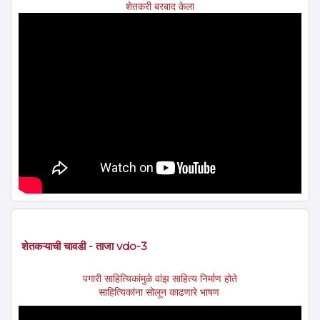
शेतकरी बरबाद केला
शेतकऱ्याची चावडी - ताजा vdo-3
पगारी साहित्यिकांमुळे वांझ साहित्य निर्माण होते
साहित्यिकांना सोलून काढणारे भाषण