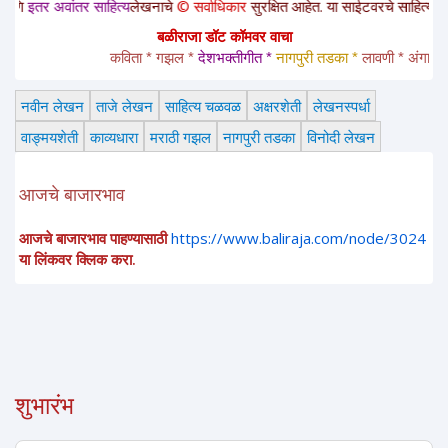
अवांतर साहित्य
लेखनाचे
© सर्वाधिकार
सुरक्षित आहेत. या साईटवरचे साहित्य इतरांना पाठ
बळीराजा डॉट कॉमवर वाचा
कविता * गझल * 
देशभक्तीगीत * 
नागपुरी तडका *
 लावणी * अंगाईगीत * 
नवीन लेखन
ताजे लेखन
साहित्य चळवळ
अक्षरशेती
लेखनस्पर्धा
वाङ्मयशेती
काव्यधारा
मराठी गझल
नागपुरी तडका
विनोदी लेखन
आजचे बाजारभाव
आजचे बाजारभाव पाहण्यासाठी
https://www.baliraja.com/node/3024
या लिंकवर क्लिक करा.
शुभारंभ