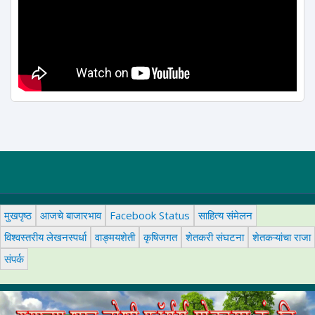
मुखपृष्ठ
आजचे बाजारभाव
Facebook Status
साहित्य संमेलन
विश्वस्तरीय लेखनस्पर्धा
वाङ्मयशेती
कृषिजगत
शेतकरी संघटना
शेतकऱ्यांचा राजा
संपर्क