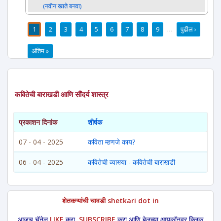
(नवीन खाते बनवा)
1
2
3
4
5
6
7
8
9
…
पुढील ›
पाने
अंतिम »
कवितेची बाराखडी आणि सौंदर्य शास्त्र
प्रकाशन दिनांक
शीर्षक
07 - 04 - 2025
कविता म्हणजे काय?
06 - 04 - 2025
कवितेची व्याख्या - कवितेची बाराखडी
शेतकऱ्यांची चावडी shetkari dot in
आजच चॅनेल
LIKE
करा,
SUBSCRIBE
करा आणि बेलच्या आयकॉनवर क्लिक