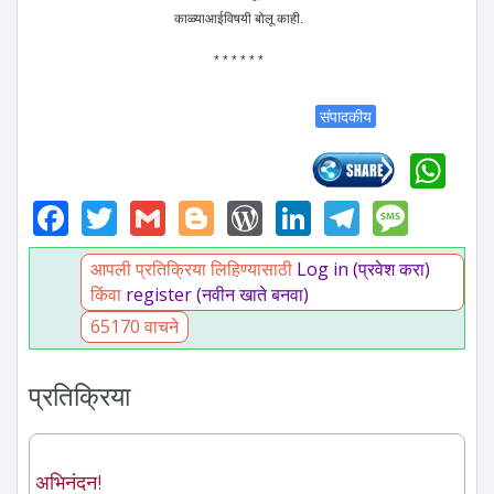
काळ्याआईविषयी बोलू काही.
* * * * * *
संपादकीय
Wh
Facebook
Twitter
Gmail
Blogger
WordPress
LinkedIn
Telegr
Mess
आपली प्रतिक्रिया लिहिण्यासाठी
Log in (प्रवेश करा)
किंवा
register (नवीन खाते बनवा)
65170 वाचने
प्रतिक्रिया
अभिनंदन!