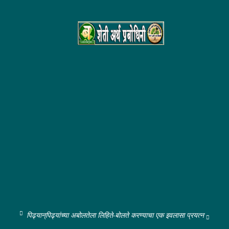
पिढ्यान्‌पिढ्यांच्या अबोलतेला लिहिते-बोलते करण्याचा एक इवलासा प्रयत्न