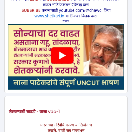
करून नोटिफिकेशन ऍक्टिव्ह करा.
SUBSRIBE
करण्यासाठी youtube.com/@chawdi किंवा
www.shetkari.in
या लिंकवर क्लिक करा.
***
शेतकऱ्याची चावडी - ताजा vdo-1
भारताच्या गरिबीचे कारण या तिघांनाच
कळले, बाकी सब गल्लाभरु