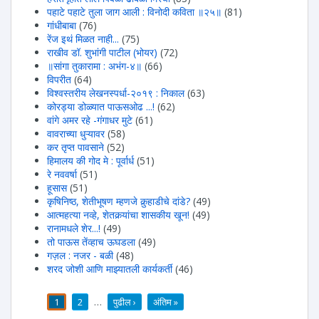
पहाटे पहाटे तुला जाग आली : विनोदी कविता ॥२५॥
(81)
गांधीबाबा
(76)
रेंज इथं मिळत नाही...
(75)
राखीव डॉ. शुभांगी पाटील (भोयर)
(72)
॥सांगा तुकारामा : अभंग-४॥
(66)
विपरीत
(64)
विश्वस्तरीय लेखनस्पर्धा-२०१९ : निकाल
(63)
कोरड्या डोळ्यात पाऊसओढ ...!
(62)
वांगे अमर रहे -गंगाधर मुटे
(61)
वावराच्या धुऱ्यावर
(58)
कर तृप्त पावसाने
(52)
हिमालय की गोद मे : पूर्वार्ध
(51)
रे नववर्षा
(51)
हूसास
(51)
कृषिनिष्ठ, शेतीभूषण म्हणजे कुर्‍हाडीचे दांडे?
(49)
आत्महत्या नव्हे, शेतकर्‍यांचा शासकीय खून!
(49)
रानामधले शेर...!
(49)
तो पाऊस तेंव्हाच ऊघडला
(49)
गज़ल : नजर - बळी
(48)
शरद जोशी आणि माझ्यातली कार्यकर्ती
(46)
1
2
…
पुढील ›
अंतिम »
पाने