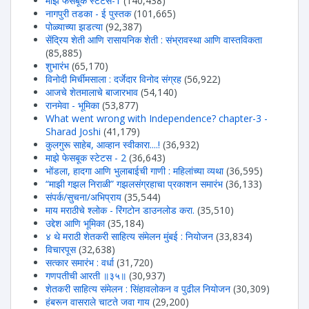
माझे फेसबूक स्टेटस-1
(140,438)
नागपुरी तडका - ई पुस्तक
(101,665)
पोळ्याच्या झडत्या
(92,387)
सेंद्रिय शेती आणि रासायनिक शेती : संभ्रावस्था आणि वास्तविकता
(85,885)
शुभारंभ
(65,170)
विनोदी मिर्चीमसाला : दर्जेदार विनोद संग्रह
(56,922)
आजचे शेतमालाचे बाजारभाव
(54,140)
रानमेवा - भूमिका
(53,877)
What went wrong with Independence? chapter-3 -
Sharad Joshi
(41,179)
कुलगुरू साहेब, आव्हान स्वीकारा....!
(36,932)
माझे फेसबूक स्टेटस - 2
(36,643)
भोंडला, हादगा आणि भुलाबाईची गाणी : महिलांच्या व्यथा
(36,595)
“माझी गझल निराळी” गझलसंग्रहाचा प्रकाशन समारंभ
(36,133)
संपर्क/सुचना/अभिप्राय
(35,544)
माय मराठीचे श्लोक - रिंगटोन डाउनलोड करा.
(35,510)
उद्देश आणि भूमिका
(35,184)
४ थे मराठी शेतकरी साहित्य संमेलन मुंबई : नियोजन
(33,834)
विचारपूस
(32,638)
सत्कार समारंभ : वर्धा
(31,720)
गणपतीची आरती ॥३५॥
(30,937)
शेतकरी साहित्य संमेलन : सिंहावलोकन व पुढील नियोजन
(30,309)
हंबरून वासराले चाटते जवा गाय
(29,200)