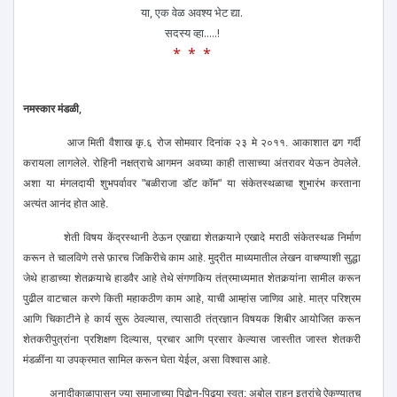
या, एक वेळ अवश्य भेट द्या.
सदस्य व्हा.....!
* * *
नमस्कार मंडळी,
आज मिती वैशाख कृ.६ रोज सोमवार दिनांक २३ मे २०११. आकाशात ढग गर्दी
करायला लागलेले. रोहिनी नक्षत्राचे आगमन अवघ्या काही तासाच्या अंतरावर येऊन ठेपलेले.
अशा या मंगलदायी शुभपर्वावर "बळीराजा डॉट कॉम" या संकेतस्थळाचा शुभारंभ करताना
अत्यंत आनंद होत आहे.
शेती विषय केंद्रस्थानी ठेऊन एखाद्या शेतकर्‍याने एखादे मराठी संकेतस्थळ निर्माण
करून ते चालविणे तसे फ़ारच जिकिरीचे काम आहे. मुद्रीत माध्यमातील लेखन वाचण्याशी सुद्धा
जेथे हाडाच्या शेतकर्‍याचे हाडवैर आहे तेथे संगणकिय तंत्रमाध्यमात शेतकर्‍यांना सामील करून
पुढील वाटचाल करणे किती महाकठीण काम आहे, याची आम्हांस जाणिव आहे. मात्र परिश्रम
आणि चिकाटीने हे कार्य सुरू ठेवल्यास, त्यासाठी तंत्रज्ञान विषयक शिबीर आयोजित करून
शेतकरीपुत्रांना प्रशिक्षण दिल्यास, प्रचार आणि प्रसार केल्यास जास्तीत जास्त शेतकरी
मंडळींना या उपक्रमात सामिल करून घेता येईल, असा विश्वास आहे.
अनादीकाळापासून ज्या समाजाच्या पिढोन्-पिढ्या स्वत: अबोल राहून इतरांचे ऐकण्यातच