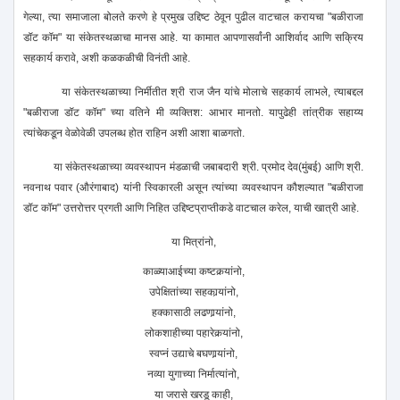
गेल्या, त्या समाजाला बोलते करणे हे प्रमुख उद्दिष्ट ठेवून पुढील वाटचाल करायचा "बळीराजा
डॉट कॉम" या संकेतस्थळाचा मानस आहे. या कामात आपणासर्वांनी आशिर्वाद आणि सक्रिय
सहकार्य करावे, अशी कळकळीची विनंती आहे.
या संकेतस्थळाच्या निर्मीतीत श्री राज जैन यांचे मोलाचे सहकार्य लाभले, त्याबद्दल
"बळीराजा डॉट कॉम" च्या वतिने मी व्यक्तिश: आभार मानतो. यापुढेही तांत्रीक सहाय्य
त्यांचेकडून वेळोवेळी उपलब्ध होत राहिन अशी आशा बाळगतो.
या संकेतस्थळाच्या व्यवस्थापन मंडळाची जबाबदारी श्री. प्रमोद देव(मुंबई) आणि श्री.
नवनाथ पवार (औरंगाबाद) यांनी स्विकारली असून त्यांच्या व्यवस्थापन कौशल्यात "बळीराजा
डॉट कॉम" उत्तरोत्तर प्रगती आणि निहित उद्दिष्टप्राप्तीकडे वाटचाल करेल, याची खात्री आहे.
या मित्रांनो,
काळ्याआईच्या कष्टकर्‍यांनो,
उपेक्षितांच्या सहकार्‍यांनो,
हक्कासाठी लढणार्‍यांनो,
लोकशाहीच्या पहारेकर्‍यांनो,
स्वप्नं उद्याचे बघणार्‍यांनो,
नव्या युगाच्या निर्मात्यांनो,
या जरासे खरडू काही,