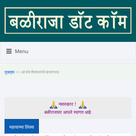
Menu
मुखपृष्ठ
>> आजचे शेतमालाचे बाजारभाव
!
नमस्कार
बळीराजावर आपले स्वागत आहे.
महत्वाच्या लिंक्स