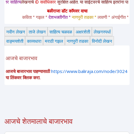
्य
लेखनाचे
© सर्वाधिकार
सुरक्षित आहेत. या साईटवरचे साहित्य इतरांना पाठवायचे असल्या
बळीराजा डॉट कॉमवर वाचा
कविता * गझल * 
देशभक्तीगीत * 
नागपुरी तडका *
 लावणी * अंगाईगीत * शेतकरीग
नवीन लेखन
ताजे लेखन
साहित्य चळवळ
अक्षरशेती
लेखनस्पर्धा
वाङ्मयशेती
काव्यधारा
मराठी गझल
नागपुरी तडका
विनोदी लेखन
आजचे बाजारभाव
आजचे बाजारभाव पाहण्यासाठी
https://www.baliraja.com/node/3024
या लिंकवर क्लिक करा.
आजचे शेतमालाचे बाजारभाव