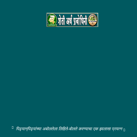
पिढ्यान्‌पिढ्यांच्या अबोलतेला लिहिते-बोलते करण्याचा एक इवलासा प्रयत्न