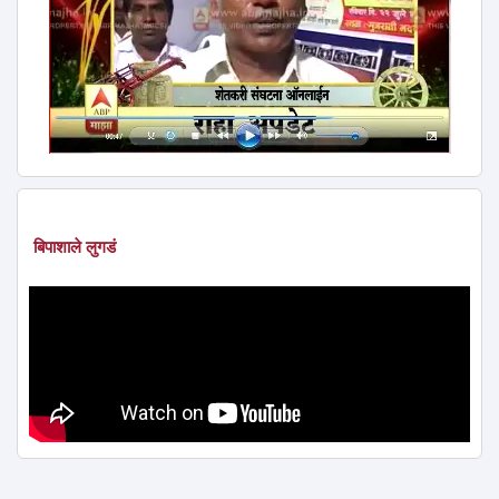
बिपाशाले लुगडं