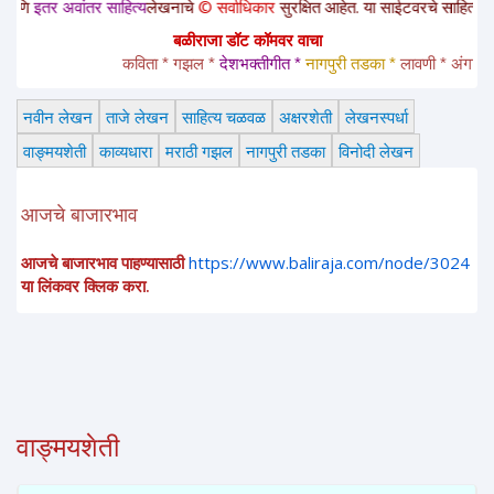
तर अवांतर साहित्य
लेखनाचे
© सर्वाधिकार
सुरक्षित आहेत. या साईटवरचे साहित्य इतरांना 
बळीराजा डॉट कॉमवर वाचा
कविता * गझल * 
देशभक्तीगीत * 
नागपुरी तडका *
 लावणी * अंगाईगीत 
नवीन लेखन
ताजे लेखन
साहित्य चळवळ
अक्षरशेती
लेखनस्पर्धा
वाङ्मयशेती
काव्यधारा
मराठी गझल
नागपुरी तडका
विनोदी लेखन
आजचे बाजारभाव
आजचे बाजारभाव पाहण्यासाठी
https://www.baliraja.com/node/3024
या लिंकवर क्लिक करा.
वाङ्मयशेती