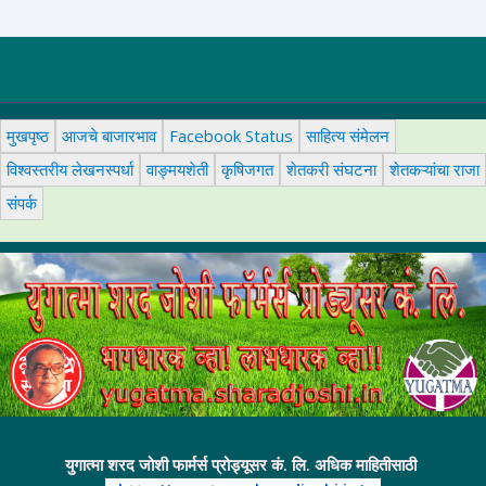
मुखपृष्ठ
आजचे बाजारभाव
Facebook Status
साहित्य संमेलन
विश्वस्तरीय लेखनस्पर्धा
वाङ्मयशेती
कृषिजगत
शेतकरी संघटना
शेतकऱ्यांचा राजा
संपर्क
युगात्मा शरद जोशी फार्मर्स प्रोड्यूसर कं. लि. अधिक माहितीसाठी