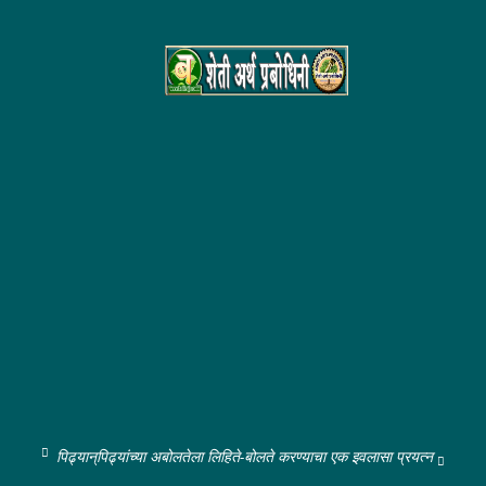
पिढ्यान्‌पिढ्यांच्या अबोलतेला लिहिते-बोलते करण्याचा एक इवलासा प्रयत्न