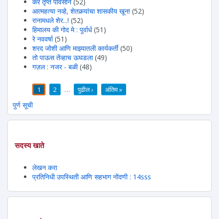
कर तृप्त पावसाने
(52)
आत्महत्या नव्हे, शेतकर्‍यांचा शासकीय खून!
(52)
रानामधले शेर...!
(52)
हिमालय की गोद मे : पूर्वार्ध
(51)
रे नववर्षा
(51)
शरद जोशी आणि माझ्यातली कार्यकर्ती
(50)
तो पाऊस तेंव्हाच ऊघडला
(49)
गज़ल : नजर - बळी
(48)
1
2
…
पुढील ›
अंतिम »
पाने
पुर्ण सूची
सदस्य खाते
लेखन करा
प्रतिनिधी उपस्थिती आणि सहभाग नोंदणी : 14sss