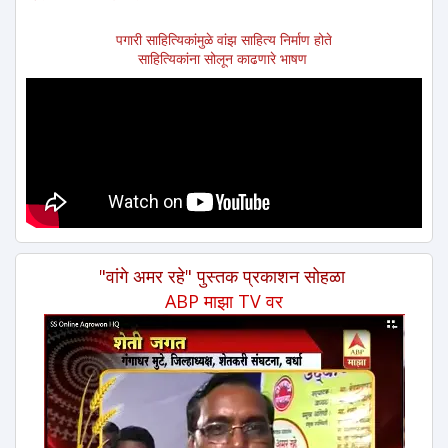
पगारी साहित्यिकांमुळे वांझ साहित्य निर्माण होते
साहित्यिकांना सोलून काढणारे भाषण
"वांगे अमर रहे" पुस्तक प्रकाशन सोहळा
ABP माझा TV वर