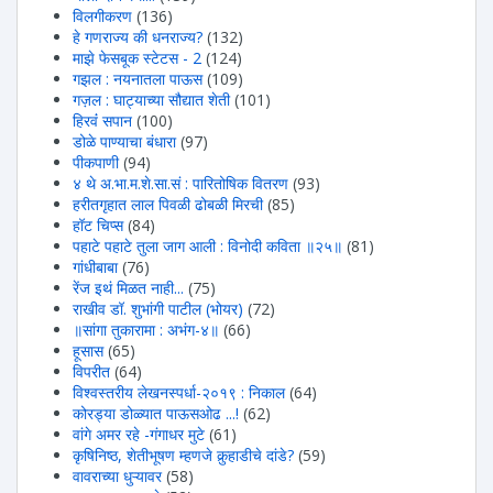
विलगीकरण
(136)
हे गणराज्य की धनराज्य?
(132)
माझे फेसबूक स्टेटस - 2
(124)
गझल : नयनातला पाऊस
(109)
गज़ल : घाट्याच्या सौद्यात शेती
(101)
हिरवंं सपान
(100)
डोळे पाण्याचा बंधारा
(97)
पीकपाणी
(94)
४ थे अ.भा.म.शे.सा.सं : पारितोषिक वितरण
(93)
हरीतगृहात लाल पिवळी ढोबळी मिरची
(85)
हॉट चिप्स
(84)
पहाटे पहाटे तुला जाग आली : विनोदी कविता ॥२५॥
(81)
गांधीबाबा
(76)
रेंज इथं मिळत नाही...
(75)
राखीव डॉ. शुभांगी पाटील (भोयर)
(72)
॥सांगा तुकारामा : अभंग-४॥
(66)
हूसास
(65)
विपरीत
(64)
विश्वस्तरीय लेखनस्पर्धा-२०१९ : निकाल
(64)
कोरड्या डोळ्यात पाऊसओढ ...!
(62)
वांगे अमर रहे -गंगाधर मुटे
(61)
कृषिनिष्ठ, शेतीभूषण म्हणजे कुर्‍हाडीचे दांडे?
(59)
वावराच्या धुऱ्यावर
(58)