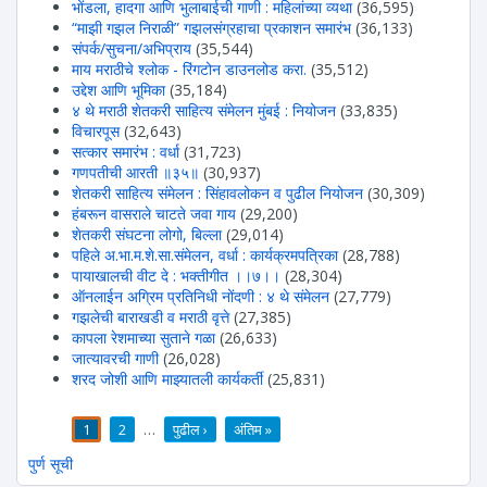
भोंडला, हादगा आणि भुलाबाईची गाणी : महिलांच्या व्यथा
(36,595)
“माझी गझल निराळी” गझलसंग्रहाचा प्रकाशन समारंभ
(36,133)
संपर्क/सुचना/अभिप्राय
(35,544)
माय मराठीचे श्लोक - रिंगटोन डाउनलोड करा.
(35,512)
उद्देश आणि भूमिका
(35,184)
४ थे मराठी शेतकरी साहित्य संमेलन मुंबई : नियोजन
(33,835)
विचारपूस
(32,643)
सत्कार समारंभ : वर्धा
(31,723)
गणपतीची आरती ॥३५॥
(30,937)
शेतकरी साहित्य संमेलन : सिंहावलोकन व पुढील नियोजन
(30,309)
हंबरून वासराले चाटते जवा गाय
(29,200)
शेतकरी संघटना लोगो, बिल्ला
(29,014)
पहिले अ.भा.म.शे.सा.संमेलन, वर्धा : कार्यक्रमपत्रिका
(28,788)
पायाखालची वीट दे : भक्तीगीत ।।७।।
(28,304)
ऑनलाईन अग्रिम प्रतिनिधी नोंदणी : ४ थे संमेलन
(27,779)
गझलेची बाराखडी व मराठी वृत्ते
(27,385)
कापला रेशमाच्या सुताने गळा
(26,633)
जात्यावरची गाणी
(26,028)
शरद जोशी आणि माझ्यातली कार्यकर्ती
(25,831)
1
2
…
पुढील ›
अंतिम »
पाने
पुर्ण सूची