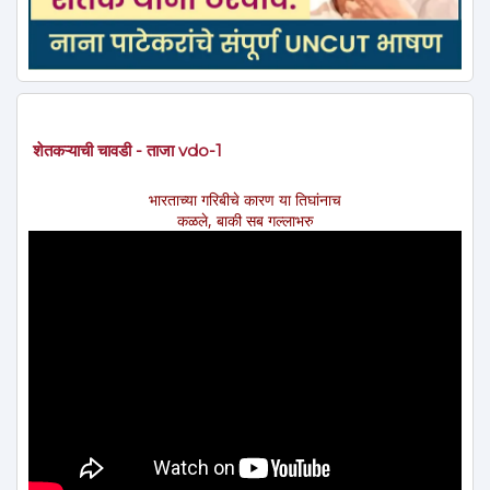
शेतकऱ्याची चावडी - ताजा vdo-1
भारताच्या गरिबीचे कारण या तिघांनाच
कळले, बाकी सब गल्लाभरु