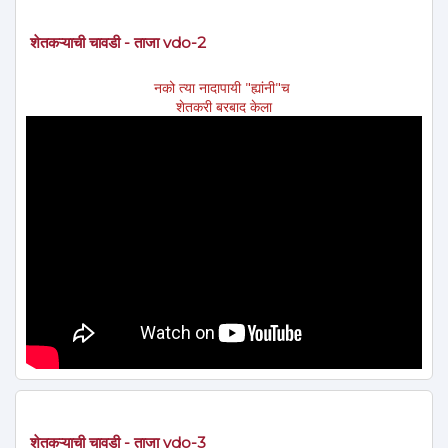
शेतकऱ्याची चावडी - ताजा vdo-2
नको त्या नादापायी "ह्यांनी"च
शेतकरी बरबाद केला
शेतकऱ्याची चावडी - ताजा vdo-3