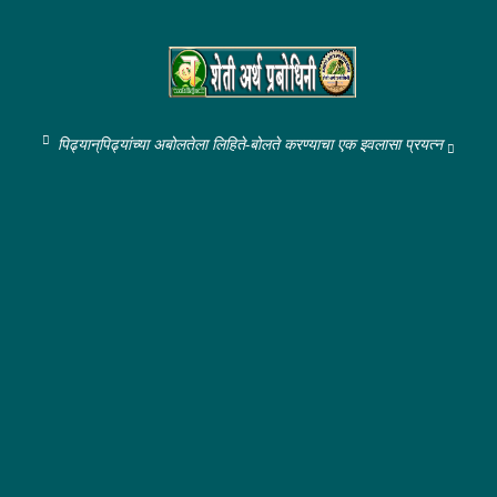
पिढ्यान्‌पिढ्यांच्या अबोलतेला लिहिते-बोलते करण्याचा एक इवलासा प्रयत्न