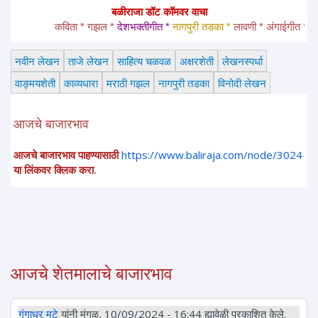
बळीराजा डॉट कॉमवर वाचा
कविता * गझल * 
देशभक्तीगीत * 
नागपुरी तडका *
 लावणी * अंगाईगीत * शेतकरी
नवीन लेखन
ताजे लेखन
साहित्य चळवळ
अक्षरशेती
लेखनस्पर्धा
वाङ्मयशेती
काव्यधारा
मराठी गझल
नागपुरी तडका
विनोदी लेखन
आजचे बाजारभाव
आजचे बाजारभाव पाहण्यासाठी
https://www.baliraja.com/node/3024
या लिंकवर क्लिक करा.
आजचे शेतमालाचे बाजारभाव
गंगाधर मुटे
यांनी मंगळ, 10/09/2024 - 16:44 ह्यावेळी प्रकाशित केले.