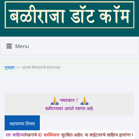
Menu
मुखपृष्ठ
>> आजचे शेतमालाचे बाजारभाव
!
नमस्कार
बळीराजावर आपले स्वागत आहे.
महत्वाच्या लिंक्स
त्य
लेखनाचे
© सर्वाधिकार
सुरक्षित आहेत. या साईटवरचे साहित्य इतरांना पाठवायचे असल्य