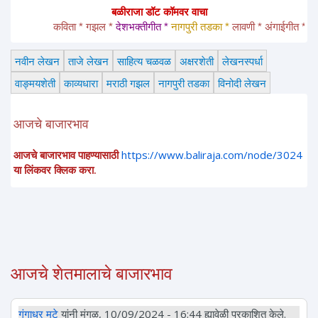
बळीराजा डॉट कॉमवर वाचा
कविता * गझल * 
देशभक्तीगीत * 
नागपुरी तडका *
 लावणी * अंगाईगीत * शेतकरी
नवीन लेखन
ताजे लेखन
साहित्य चळवळ
अक्षरशेती
लेखनस्पर्धा
वाङ्मयशेती
काव्यधारा
मराठी गझल
नागपुरी तडका
विनोदी लेखन
आजचे बाजारभाव
आजचे बाजारभाव पाहण्यासाठी
https://www.baliraja.com/node/3024
या लिंकवर क्लिक करा.
आजचे शेतमालाचे बाजारभाव
गंगाधर मुटे
यांनी मंगळ, 10/09/2024 - 16:44 ह्यावेळी प्रकाशित केले.