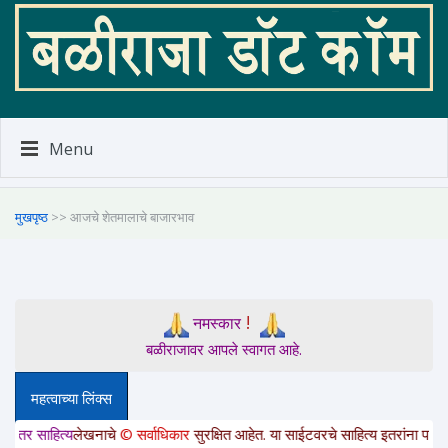
Menu
मुखपृष्ठ
>> आजचे शेतमालाचे बाजारभाव
!
नमस्कार
बळीराजावर आपले स्वागत आहे.
महत्वाच्या लिंक्स
त्य
लेखनाचे
© सर्वाधिकार
सुरक्षित आहेत. या साईटवरचे साहित्य इतरांना पाठवायचे असल्य