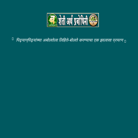
पिढ्यान्‌पिढ्यांच्या अबोलतेला लिहिते-बोलते करण्याचा एक इवलासा प्रयत्न