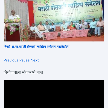
तिसरे अ.भा.मराठी शेतकरी साहित्य संमेलन,गडचिरोली
स्व. शरद जोशी यांना "युगात्मा" ही उपाधी बहाल
Previous
Pause
Next
नियोजनाला भोकामध्ये घाल