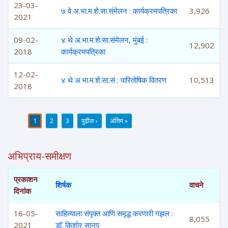
23-03-
७ वे अ.भा.म.शे.सा.संमेलन : कार्यक्रमपत्रिका
3,926
2021
09-02-
४ थे अ.भा.म.शे.सा.संमेलन, मुंबई :
12,902
2018
कार्यक्रमपत्रिका
12-02-
४ थे अ.भा.म.शे.सा.सं : पारितोषिक वितरण
10,513
2018
1
2
3
पुढील ›
अंतिम »
पाने
अभिप्राय-समीक्षण
प्रकाशन
शिर्षक
वाचने
दिनांक
16-05-
साहित्याला संपृक्त आणि समृद्ध करणारी गझल :
8,055
2021
डाॅ. किशाेर सानप