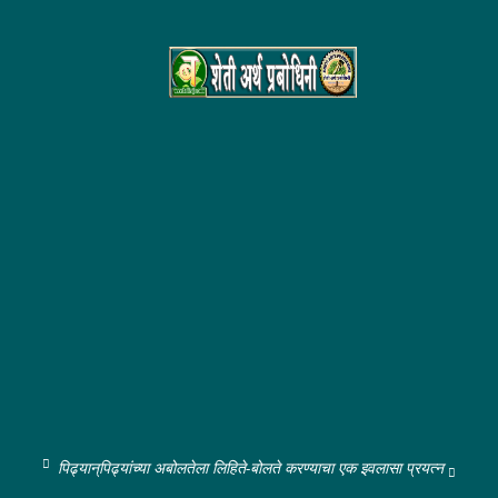
पिढ्यान्‌पिढ्यांच्या अबोलतेला लिहिते-बोलते करण्याचा एक इवलासा प्रयत्न