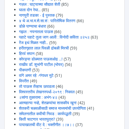
गज़ल : घाट्याच्या सौद्यात शेती
(85)
घाला दोन रेघा...
(85)
नागपुरी तडका - ई पुस्तक
(79)
४ थे अ.भा.म.शे.सा.सं : पारितोषिक वितरण
(66)
डोळे पाण्याचा बंधारा
(66)
गझल : नयनातला पाऊस
(66)
पहाटे पहाटे तुला जाग आली : विनोदी कविता ॥२५॥
(63)
रेंज इथं मिळत नाही...
(59)
हरीतगृहात लाल पिवळी ढोबळी मिरची
(59)
हिरवंं सपान
(58)
कोरड्या डोळ्यात पाऊसओढ ...!
(57)
राखीव डॉ. शुभांगी पाटील (भोयर)
(56)
पीकपाणी
(53)
वांगे अमर रहे -गंगाधर मुटे
(51)
विपरीत
(49)
तो पाऊस तेंव्हाच ऊघडला
(46)
विश्वस्तरीय लेखनस्पर्धा-२०१९ : निकाल
(45)
॥सांगा तुकारामा : अभंग-४॥
(43)
आत्महत्या नव्हे, शेतकर्‍यांचा शासकीय खून!
(42)
शेतकरी चळवळीसाठी समाज माध्यमांची उपयोगिता
(41)
संमेलनातील कवीची निवड : कार्यपद्धती
(39)
किती चाटणार भारतपुत्रा?
(39)
पायाखालची वीट दे : भक्तीगीत ।।७।।
(37)