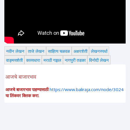
नवीन लेखन
ताजे लेखन
साहित्य चळवळ
अक्षरशेती
लेखनस्पर्धा
वाङ्मयशेती
काव्यधारा
मराठी गझल
नागपुरी तडका
विनोदी लेखन
आजचे बाजारभाव
आजचे बाजारभाव पाहण्यासाठी
https://www.baliraja.com/node/3024
या लिंकवर क्लिक करा.