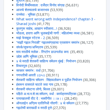
शुभारंभ
(65,159)
विनोदी मिर्चीमसाला : दर्जेदार विनोद संग्रह
(56,631)
आजचे शेतमालाचे बाजारभाव
(53,939)
रानमेवा - भूमिका
(53,871)
What went wrong with Independence? chapter-3 -
Sharad Joshi
(41,179)
कुलगुरू साहेब, आव्हान स्वीकारा....!
(36,926)
भोंडला, हादगा आणि भुलाबाईची गाणी : महिलांच्या व्यथा
(36,581)
माझे फेसबूक स्टेटस - 2
(36,509)
“माझी गझल निराळी” गझलसंग्रहाचा प्रकाशन समारंभ
(36,127)
संपर्क/सुचना/अभिप्राय
(35,539)
माय मराठीचे श्लोक - रिंगटोन डाउनलोड करा.
(35,493)
उद्देश आणि भूमिका
(35,177)
४ थे मराठी शेतकरी साहित्य संमेलन मुंबई : नियोजन
(33,820)
विचारपूस
(32,605)
सत्कार समारंभ : वर्धा
(31,706)
गणपतीची आरती ॥३५॥
(30,911)
शेतकरी साहित्य संमेलन : सिंहावलोकन व पुढील नियोजन
(30,306)
हंबरून वासराले चाटते जवा गाय
(29,178)
शेतकरी संघटना लोगो, बिल्ला
(29,001)
पहिले अ.भा.म.शे.सा.संमेलन, वर्धा : कार्यक्रमपत्रिका
(28,772)
पायाखालची वीट दे : भक्तीगीत ।।७।।
(28,245)
ऑनलाईन अग्रिम प्रतिनिधी नोंदणी : ४ थे संमेलन
(27,775)
गझलेची बाराखडी व मराठी वृत्ते
(27,370)