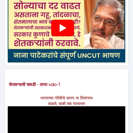
शेतकऱ्याची चावडी - ताजा vdo-1
भारताच्या गरिबीचे कारण या तिघांनाच
कळले, बाकी सब गल्लाभरु