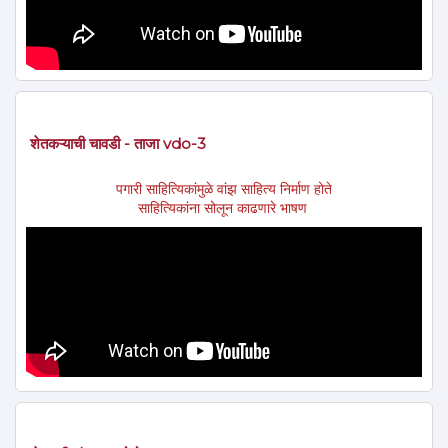
शेतकऱ्याची चावडी - ताजा vdo-3
पगारी साहित्यिकांमुळे वांझ साहित्य निर्माण होते
साहित्यिकांना सोलून काढणारे भाषण