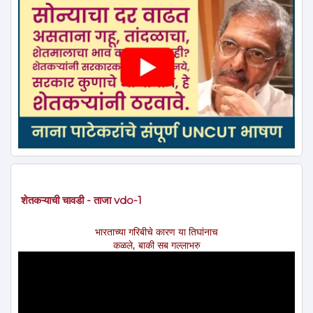
शेतकऱ्याची चावडी - ताजा vdo-1
भारताच्या गरिबीचे कारण या तिघांनाच
कळले, बाकी सब गल्लाभरु