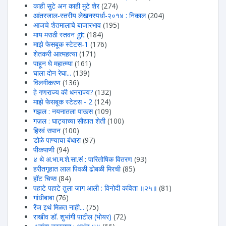
काही सुटे अन काही मुटे शेर
(274)
आंतरजाल-स्तरीय लेखनस्पर्धा-२०१४ : निकाल
(204)
आजचे शेतमालाचे बाजारभाव
(195)
माय मराठी स्तवन git
(184)
माझे फेसबूक स्टेटस-1
(176)
शेतकरी आत्महत्या
(171)
पाहून घे महात्म्या
(161)
घाला दोन रेघा...
(139)
विलगीकरण
(136)
हे गणराज्य की धनराज्य?
(132)
माझे फेसबूक स्टेटस - 2
(124)
गझल : नयनातला पाऊस
(109)
गज़ल : घाट्याच्या सौद्यात शेती
(100)
हिरवंं सपान
(100)
डोळे पाण्याचा बंधारा
(97)
पीकपाणी
(94)
४ थे अ.भा.म.शे.सा.सं : पारितोषिक वितरण
(93)
हरीतगृहात लाल पिवळी ढोबळी मिरची
(85)
हॉट चिप्स
(84)
पहाटे पहाटे तुला जाग आली : विनोदी कविता ॥२५॥
(81)
गांधीबाबा
(76)
रेंज इथं मिळत नाही...
(75)
राखीव डॉ. शुभांगी पाटील (भोयर)
(72)