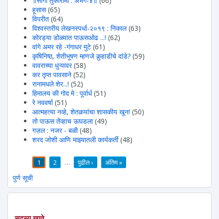
॥सांगा तुकारामा : अभंग-४॥
(66)
हूसास
(65)
विपरीत
(64)
विश्वस्तरीय लेखनस्पर्धा-२०१९ : निकाल
(63)
कोरड्या डोळ्यात पाऊसओढ ...!
(62)
वांगे अमर रहे -गंगाधर मुटे
(61)
कृषिनिष्ठ, शेतीभूषण म्हणजे कुर्‍हाडीचे दांडे?
(59)
वावराच्या धुऱ्यावर
(58)
कर तृप्त पावसाने
(52)
रानामधले शेर...!
(52)
हिमालय की गोद मे : पूर्वार्ध
(51)
रे नववर्षा
(51)
आत्महत्या नव्हे, शेतकर्‍यांचा शासकीय खून!
(50)
तो पाऊस तेंव्हाच ऊघडला
(49)
गज़ल : नजर - बळी
(48)
शरद जोशी आणि माझ्यातली कार्यकर्ती
(48)
1
2
…
पुढील ›
अंतिम »
पाने
पुर्ण सूची
सदस्य खाते