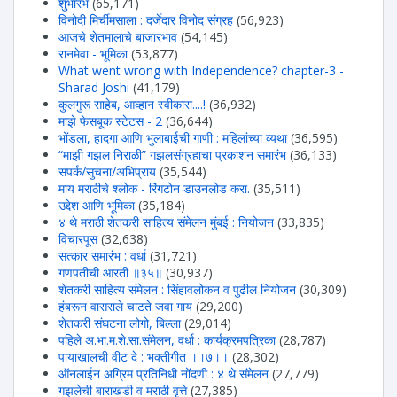
शुभारंभ
(65,171)
विनोदी मिर्चीमसाला : दर्जेदार विनोद संग्रह
(56,923)
आजचे शेतमालाचे बाजारभाव
(54,145)
रानमेवा - भूमिका
(53,877)
What went wrong with Independence? chapter-3 -
Sharad Joshi
(41,179)
कुलगुरू साहेब, आव्हान स्वीकारा....!
(36,932)
माझे फेसबूक स्टेटस - 2
(36,644)
भोंडला, हादगा आणि भुलाबाईची गाणी : महिलांच्या व्यथा
(36,595)
“माझी गझल निराळी” गझलसंग्रहाचा प्रकाशन समारंभ
(36,133)
संपर्क/सुचना/अभिप्राय
(35,544)
माय मराठीचे श्लोक - रिंगटोन डाउनलोड करा.
(35,511)
उद्देश आणि भूमिका
(35,184)
४ थे मराठी शेतकरी साहित्य संमेलन मुंबई : नियोजन
(33,835)
विचारपूस
(32,638)
सत्कार समारंभ : वर्धा
(31,721)
गणपतीची आरती ॥३५॥
(30,937)
शेतकरी साहित्य संमेलन : सिंहावलोकन व पुढील नियोजन
(30,309)
हंबरून वासराले चाटते जवा गाय
(29,200)
शेतकरी संघटना लोगो, बिल्ला
(29,014)
पहिले अ.भा.म.शे.सा.संमेलन, वर्धा : कार्यक्रमपत्रिका
(28,787)
पायाखालची वीट दे : भक्तीगीत ।।७।।
(28,302)
ऑनलाईन अग्रिम प्रतिनिधी नोंदणी : ४ थे संमेलन
(27,779)
गझलेची बाराखडी व मराठी वृत्ते
(27,385)