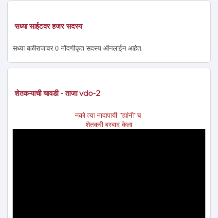
सध्या साईटवर हजर सदस्य
सध्या बळीराजावर 0 नोंदणीकृत सदस्य ऑनलाईन आहेत.
शेतकऱ्याची चावडी - ताजा vdo-2
नको त्या नादापायी "ह्यांनी"च
शेतकरी बरबाद केला