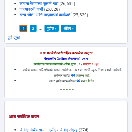
कापला रेशमाच्या सुताने गळा
(26,632)
जात्यावरची गाणी
(26,028)
शरद जोशी आणि माझ्यातली कार्यकर्ती
(25,829)
1
2
…
पुढील ›
अंतिम »
पाने
पुर्ण सूची
अ.भा. मराठी शेतकरी साहित्य चळवळीचा उपक्रम
विश्वस्तरीय Online लेखनस्पर्धा-२०२४
प्रवेशिका दाखल करण्याची अंतिम मुदत :
२४ सप्टेंबर २०२४
स्पर्धेचे स्वरूप, पारितोषिकाचे स्वरूप, प्रवेशिका सादर करण्याची पद्धत, नियम व शर्ती, याविषयी
सविस्तर माहिती
येथे
उपलब्ध आहे.
सादर झालेल्या प्रवेशिका
येथे
पाहता येतील.
=-=-=-=-=
आज सर्वाधिक वाचन
विनोदी मिर्चीमसाला : दर्जेदार विनोद संग्रह
(274)