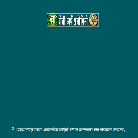
पिढ्यान्‌पिढ्यांच्या अबोलतेला लिहिते-बोलते करण्याचा एक इवलासा प्रयत्न