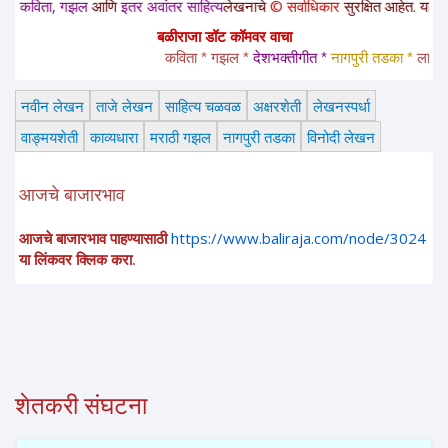
ता, गझल
आणि
इतर अवांतर साहित्य
लेखनाचे
© सर्वाधिकार
सुरक्षित आहेत. या साईटवरचे स
बळीराजा डॉट कॉमवर वाचा
कविता * गझल * 
देशभक्तीगीत * 
नागपुरी तडका *
 लावणी * अ
नवीन लेखन
ताजे लेखन
साहित्य चळवळ
अक्षरशेती
लेखनस्पर्धा
वाङ्मयशेती
काव्यधारा
मराठी गझल
नागपुरी तडका
विनोदी लेखन
आजचे बाजारभाव
आजचे बाजारभाव पाहण्यासाठी
https://www.baliraja.com/node/3024
या लिंकवर क्लिक करा.
शेतकरी संघटना