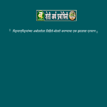
पिढ्यान्‌पिढ्यांच्या अबोलतेला लिहिते-बोलते करण्याचा एक इवलासा प्रयत्न