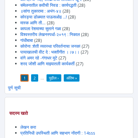
संमेलनातील कवीची निवड : कार्यपद्धती
(28)
॥सांगा तुकारामा : अभंग-४॥
(28)
कोरड्या डोळ्यात पाऊसओढ ...!
(28)
मास्क आणि ती....
(28)
कापला रेशमाच्या सुताने गळा
(28)
विश्वस्तरीय लेखनस्पर्धा-२०१९ : निकाल
(28)
गांधीबाबा
(28)
कोरोना :शेती व्यवस्था परिवर्तनाचा जनक!
(27)
पायाखालची वीट दे : भक्तीगीत ।।७।।
(27)
वांगे अमर रहे -गंगाधर मुटे
(27)
शरद जोशी आणि माझ्यातली कार्यकर्ती
(27)
1
2
…
पुढील ›
अंतिम »
पाने
पुर्ण सूची
सदस्य खाते
लेखन करा
प्रतिनिधी उपस्थिती आणि सहभाग नोंदणी : 14sss