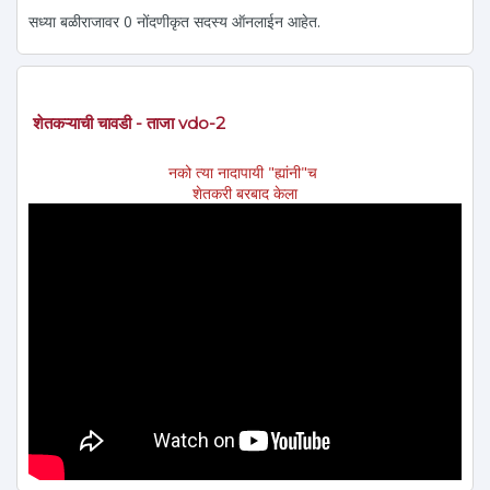
सध्या बळीराजावर 0 नोंदणीकृत सदस्य ऑनलाईन आहेत.
शेतकऱ्याची चावडी - ताजा vdo-2
नको त्या नादापायी "ह्यांनी"च
शेतकरी बरबाद केला