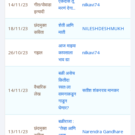
एकदासं तू
14/11/23
गीत/पोवाडा
nilkavi74
5,
मरणं देगा...
इत्यादी
छंदमुक्त
शेती आणि
18/11/23
NILESHDESHMUKH
4,
कविता
माती
आज माझ्या
26/10/23
गझल
कापसाला
nilkavi74
4,
भाव द्या
बळी असेच
कितीदा
वैचारिक
स्वतःला
14/11/23
सतीश शंकरराव मानकर
6,
लेख
वामनाकडून
गाडून
घेणार?
बळीराजा :
छंदमुक्त
"तेव्हा आणि
13/11/23
Narendra Gandhare
4,