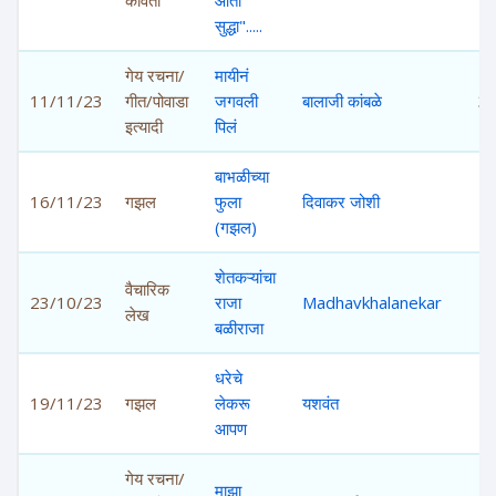
कविता
आता
सुद्धा".....
गेय रचना/
मायीनं
11/11/23
गीत/पोवाडा
जगवली
बालाजी कांबळे
3,
इत्यादी
पिलं
बाभळीच्या
16/11/23
गझल
फुला
दिवाकर जोशी
4,
(गझल)
शेतकऱ्यांचा
वैचारिक
23/10/23
राजा
Madhavkhalanekar
4,
लेख
बळीराजा
धरेचे
19/11/23
गझल
लेकरू
यशवंत
4,
आपण
गेय रचना/
माझा