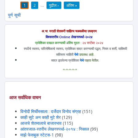
1
2
…
पुढील ›
अंतिम »
पाने
पुर्ण सूची
अ.भा. मराठी शेतकरी साहित्य चळवळीचा उपक्रम
विश्वस्तरीय Online लेखनस्पर्धा-२०२४
प्रवेशिका दाखल करण्याची अंतिम मुदत :
२४ सप्टेंबर २०२४
स्पर्धेचे स्वरूप, पारितोषिकाचे स्वरूप, प्रवेशिका सादर करण्याची पद्धत, नियम व शर्ती, याविषयी
सविस्तर माहिती
येथे
उपलब्ध आहे.
सादर झालेल्या प्रवेशिका
येथे
पाहता येतील.
=-=-=-=-=
आज सर्वाधिक वाचन
विनोदी मिर्चीमसाला : दर्जेदार विनोद संग्रह
(151)
काही सुटे अन काही मुटे शेर
(129)
आजचे शेतमालाचे बाजारभाव
(115)
आंतरजाल-स्तरीय लेखनस्पर्धा-२०१४ : निकाल
(99)
माझे फेसबूक स्टेटस-1
(98)