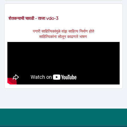
शेतकऱ्याची चावडी - ताजा vdo-3
पगारी साहित्यिकांमुळे वांझ साहित्य निर्माण होते
साहित्यिकांना सोलून काढणारे भाषण