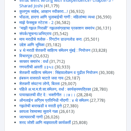
What went wrong with Independence? chapter-3 -
Sharad Joshi
(41,179)
कुलगुरू साहेब, आव्हान स्वीकारा....!
(36,932)
भोंडला, हादगा आणि भुलाबाईची गाणी : महिलांच्या व्यथा
(36,590)
माझे फेसबूक स्टेटस - 2
(36,582)
“माझी गझल निराळी” गझलसंग्रहाचा प्रकाशन समारंभ
(36,131)
संपर्क/सुचना/अभिप्राय
(35,542)
माय मराठीचे श्लोक - रिंगटोन डाउनलोड करा.
(35,501)
उद्देश आणि भूमिका
(35,182)
४ थे मराठी शेतकरी साहित्य संमेलन मुंबई : नियोजन
(33,828)
विचारपूस
(32,632)
सत्कार समारंभ : वर्धा
(31,712)
गणपतीची आरती ॥३५॥
(30,933)
शेतकरी साहित्य संमेलन : सिंहावलोकन व पुढील नियोजन
(30,308)
हंबरून वासराले चाटते जवा गाय
(29,187)
शेतकरी संघटना लोगो, बिल्ला
(29,007)
पहिले अ.भा.म.शे.सा.संमेलन, वर्धा : कार्यक्रमपत्रिका
(28,780)
पायाखालची वीट दे : भक्तीगीत ।।७।।
(28,284)
ऑनलाईन अग्रिम प्रतिनिधी नोंदणी : ४ थे संमेलन
(27,778)
गझलेची बाराखडी व मराठी वृत्ते
(27,380)
कापला रेशमाच्या सुताने गळा
(26,613)
जात्यावरची गाणी
(26,026)
शरद जोशी आणि माझ्यातली कार्यकर्ती
(25,808)