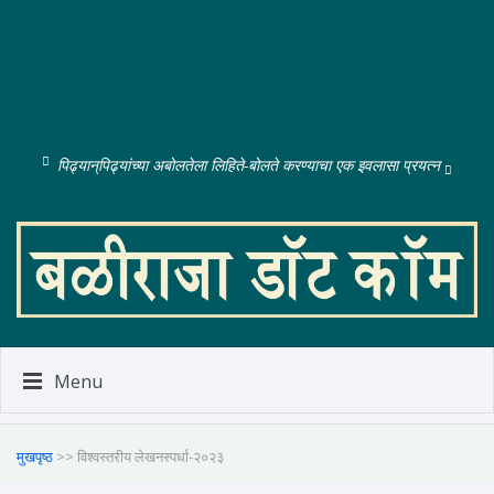
पिढ्यान्‌पिढ्यांच्या अबोलतेला लिहिते-बोलते करण्याचा एक इवलासा प्रयत्न
Menu
मुखपृष्ठ
>> विश्वस्तरीय लेखनस्पर्धा-२०२३