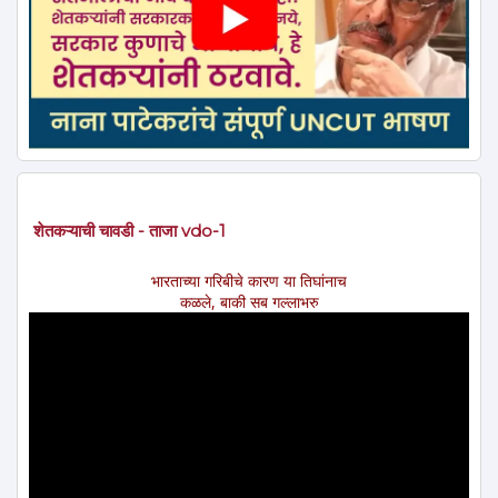
शेतकऱ्याची चावडी - ताजा vdo-1
भारताच्या गरिबीचे कारण या तिघांनाच
कळले, बाकी सब गल्लाभरु