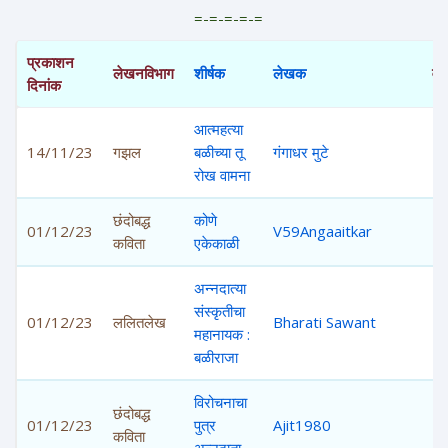
=-=-=-=-=
प्रकाशन
लेखनविभाग
शीर्षक
लेखक
वा
दिनांक
आत्महत्या
14/11/23
गझल
बळीच्या तू
गंगाधर मुटे
5,
रोख वामना
छंदोबद्ध
कोणे
01/12/23
V59Angaaitkar
1,
कविता
एकेकाळी
अन्नदात्या
संस्कृतीचा
01/12/23
ललितलेख
Bharati Sawant
2,
महानायक :
बळीराजा
विरोचनाचा
छंदोबद्ध
01/12/23
पुत्र
Ajit1980
1,
कविता