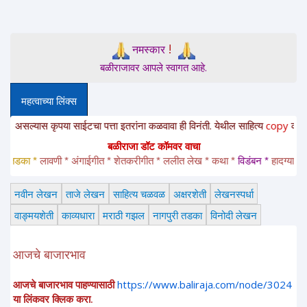
!
नमस्कार
बळीराजावर आपले स्वागत आहे.
महत्वाच्या लिंक्स
यास कृपया साईटचा पत्ता इतरांना कळवावा ही विनंती. येथील साहित्य
copy
करून
इतरांन
बळीराजा डॉट कॉमवर वाचा
डका *
 लावणी * अंगाईगीत * शेतकरीगीत * ललीत लेख * कथा * 
विडंबन *
हादग्याची गाणी 
नवीन लेखन
ताजे लेखन
साहित्य चळवळ
अक्षरशेती
लेखनस्पर्धा
वाङ्मयशेती
काव्यधारा
मराठी गझल
नागपुरी तडका
विनोदी लेखन
आजचे बाजारभाव
आजचे बाजारभाव पाहण्यासाठी
https://www.baliraja.com/node/3024
या लिंकवर क्लिक करा.