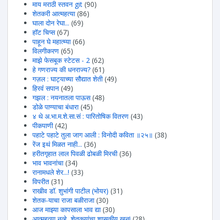
माय मराठी स्तवन git
(90)
शेतकरी आत्महत्या
(86)
घाला दोन रेघा...
(69)
हॉट चिप्स
(67)
पाहून घे महात्म्या
(66)
विलगीकरण
(65)
माझे फेसबूक स्टेटस - 2
(62)
हे गणराज्य की धनराज्य?
(61)
गज़ल : घाट्याच्या सौद्यात शेती
(49)
हिरवंं सपान
(49)
गझल : नयनातला पाऊस
(48)
डोळे पाण्याचा बंधारा
(45)
४ थे अ.भा.म.शे.सा.सं : पारितोषिक वितरण
(43)
पीकपाणी
(42)
पहाटे पहाटे तुला जाग आली : विनोदी कविता ॥२५॥
(38)
रेंज इथं मिळत नाही...
(36)
हरीतगृहात लाल पिवळी ढोबळी मिरची
(36)
भाव भावनांचा
(34)
रानामधले शेर...!
(33)
विपरीत
(31)
राखीव डॉ. शुभांगी पाटील (भोयर)
(31)
शेतक-याचा राजा बळीराजा
(30)
आज माझ्या कापसाला भाव द्या
(30)
आत्महत्या नव्हे, शेतकर्‍यांचा शासकीय खून!
(28)