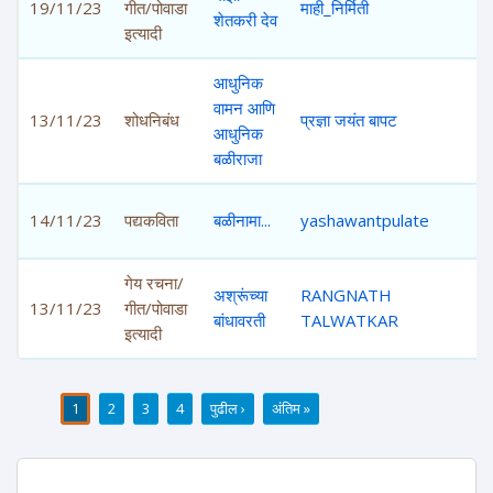
19/11/23
गीत/पोवाडा
माही_निर्मिती
4,
शेतकरी देव
इत्यादी
आधुनिक
वामन आणि
13/11/23
शोधनिबंध
प्रज्ञा जयंत बापट
5,
आधुनिक
बळीराजा
14/11/23
पद्यकविता
बळीनामा...
yashawantpulate
4,
गेय रचना/
अश्रूंच्या
RANGNATH
13/11/23
गीत/पोवाडा
4,
बांधावरती
TALWATKAR
इत्यादी
1
2
3
4
पुढील ›
अंतिम »
पाने