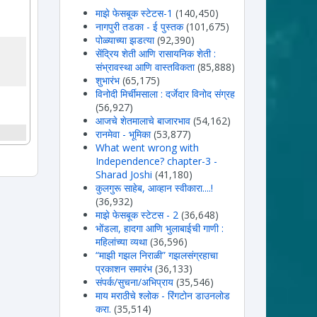
माझे फेसबूक स्टेटस-1
(140,450)
नागपुरी तडका - ई पुस्तक
(101,675)
पोळ्याच्या झडत्या
(92,390)
सेंद्रिय शेती आणि रासायनिक शेती :
संभ्रावस्था आणि वास्तविकता
(85,888)
शुभारंभ
(65,175)
विनोदी मिर्चीमसाला : दर्जेदार विनोद संग्रह
(56,927)
आजचे शेतमालाचे बाजारभाव
(54,162)
रानमेवा - भूमिका
(53,877)
What went wrong with
Independence? chapter-3 -
Sharad Joshi
(41,180)
कुलगुरू साहेब, आव्हान स्वीकारा....!
(36,932)
माझे फेसबूक स्टेटस - 2
(36,648)
भोंडला, हादगा आणि भुलाबाईची गाणी :
महिलांच्या व्यथा
(36,596)
“माझी गझल निराळी” गझलसंग्रहाचा
प्रकाशन समारंभ
(36,133)
संपर्क/सुचना/अभिप्राय
(35,546)
माय मराठीचे श्लोक - रिंगटोन डाउनलोड
करा.
(35,514)