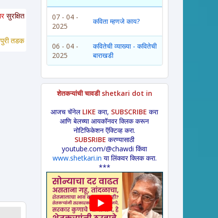
आहेत. या साईटवरचे साहित्य इतरांना पाठवायचे असल्यास कृपया साईटचा पत्ता इतरांना कळवा
07 - 04 -
कविता म्हणजे काय?
2025
डका *
 लावणी * अंगाईगीत * शेतकरीगीत * ललीत लेख * कथा * 
विडंबन *
हादग्याची गाणी 
06 - 04 -
कवितेची व्याख्या - कवितेची
2025
बाराखडी
शेतकऱ्यांची चावडी shetkari dot in
आजच चॅनेल
LIKE
करा,
SUBSCRIBE
करा
आणि बेलच्या आयकॉनवर क्लिक करून
नोटिफिकेशन ऍक्टिव्ह करा.
SUBSRIBE
करण्यासाठी
youtube.com/@chawdi किंवा
www.shetkari.in
या लिंकवर क्लिक करा.
***