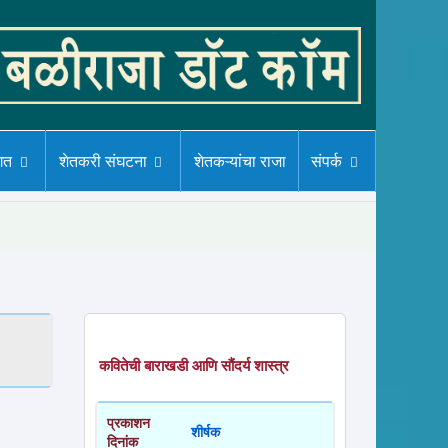
गत
शेतकरी संघटना
शेतकऱ्यांचा राजा
संपर्क
कवितेची बाराखडी आणि सौंदर्य शास्त्र
प्रकाशन
शीर्षक
दिनांक