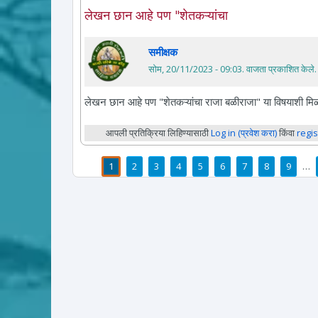
लेखन छान आहे पण "शेतकऱ्यांचा
समीक्षक
सोम, 20/11/2023 - 09:03
. वाजता प्रकाशित केले.
लेखन छान आहे पण "शेतकऱ्यांचा राजा बळीराजा" या विषयाशी मिळ
आपली प्रतिक्रिया लिहिण्यासाठी
Log in (प्रवेश करा)
किंवा
regis
1
2
3
4
5
6
7
8
9
…
पाने