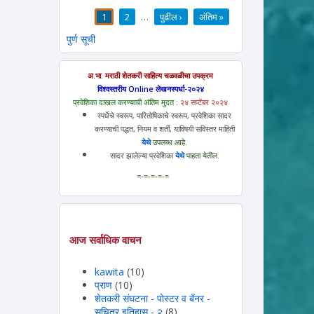
1
2
…
पुढील ›
अंतिम »
पाने
पुर्ण सूची
अ.भा. मराठी शेतकरी साहित्य चळवळीचा उपक्रम
विश्वस्तरीय Online लेखनस्पर्धा-२०२४
प्रवेशिका दाखल करण्याची अंतिम मुदत :
२४ सप्टेंबर २०२४
स्पर्धेचे स्वरूप, पारितोषिकाचे स्वरूप, प्रवेशिका सादर
करण्याची पद्धत, नियम व शर्ती, याविषयी सविस्तर माहिती
येथे
उपलब्ध आहे.
सादर झालेल्या प्रवेशिका
येथे
पाहता येतील.
=-=-=-=-=
आज सर्वाधिक वाचन
kawita
(10)
प्राण
(10)
शेतकरी संघटना - पोस्टर व बॅनर -
सचित्र इतिहास - २
(8)