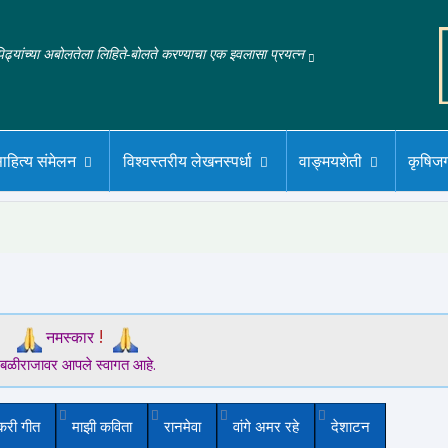
‌पिढ्यांच्या अबोलतेला लिहिते-बोलते करण्याचा एक इवलासा प्रयत्न
ाहित्य संमेलन
विश्वस्तरीय लेखनस्पर्धा
वाङ्मयशेती
कृषिज
!
नमस्कार
बळीराजावर आपले स्वागत आहे.
करी गीत
माझी कविता
रानमेवा
वांगे अमर रहे
देशाटन