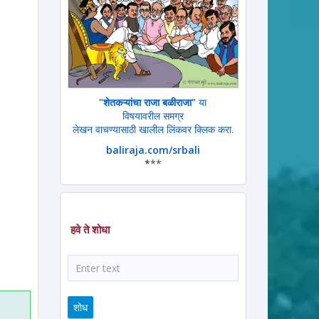
"
शेतकऱ्यांचा राजा बळीराजा"
या
विषयावरील समग्र
लेखन वाचण्यासाठी खालील लिंकवर क्लिक करा.
baliraja.com/srbali
*
**
हवे ते शोधा
ram
ssage
शोध