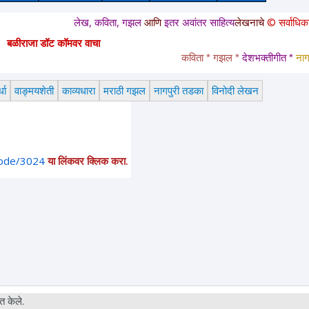
लेख, कविता, गझल
आणि
इतर अवांतर साहित्य
लेखनाचे
© सर्वाधिकार
सुरक्षित 
बळीराजा डॉट कॉमवर वाचा
कविता * गझल * 
देशभक्तीगीत * 
नागपुरी त
धा
वाङ्मयशेती
काव्यधारा
मराठी गझल
नागपुरी तडका
विनोदी लेखन
node/3024
या लिंकवर क्लिक करा.
 केले.