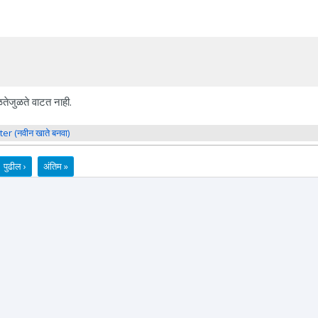
तेजुळते वाटत नाही.
ter (नवीन खाते बनवा)
पुढील ›
अंतिम »