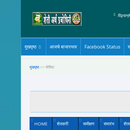
पिढ्यान्
मुखपृष्ठ
आजचे बाजारभाव
Facebook Status
स
मुखपृष्ठ
>> पोशिंदा
HOME
शेतकरी
समीक्षण
समारंभ
शेत