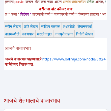
ना
paste
करून
मेल करू नका. आपण
अत्यंत संवेदनशील
रसिक
आहात,
साहित्यचोर ना
बळीराजा डॉट कॉमवर वाचा
 * कथा * 
विडंबन *
हादग्याची गाणी * जात्यावरची गाणी * पोळ्याच्या झडत्या * भक्तीगीत * 
नवीन लेखन
ताजे लेखन
साहित्य चळवळ
अक्षरशेती
लेखनस्पर्धा
वाङ्मयशेती
काव्यधारा
मराठी गझल
नागपुरी तडका
विनोदी लेखन
आजचे बाजारभाव
आजचे बाजारभाव पाहण्यासाठी
https://www.baliraja.com/node/3024
या लिंकवर क्लिक करा.
आजचे शेतमालाचे बाजारभाव