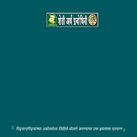
पिढ्यान्‌पिढ्यांच्या अबोलतेला लिहिते-बोलते करण्याचा एक इवलासा प्रयत्न