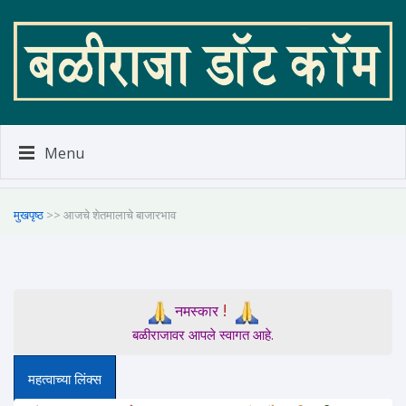
Menu
मुखपृष्ठ
>> आजचे शेतमालाचे बाजारभाव
!
नमस्कार
बळीराजावर आपले स्वागत आहे.
महत्वाच्या लिंक्स