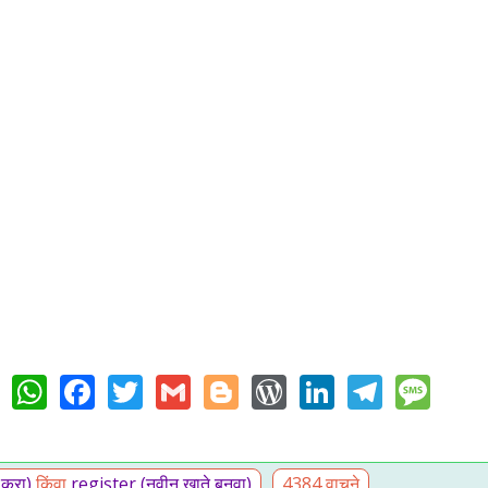
WhatsApp
Facebook
Twitter
Gmail
Blogger
WordPress
LinkedIn
Teleg
Me
 करा)
किंवा
register (नवीन खाते बनवा)
4384 वाचने