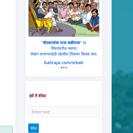
"
शेतकऱ्यांचा राजा बळीराजा"
या
विषयावरील समग्र
लेखन वाचण्यासाठी खालील लिंकवर क्लिक करा.
baliraja.com/srbali
*
**
हवे ते शोधा
ram
ssage
शोध