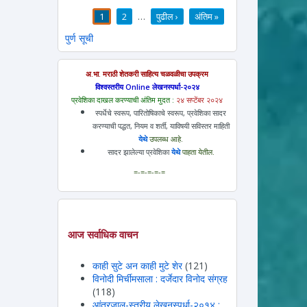
1
2
…
पुढील ›
अंतिम »
पाने
पुर्ण सूची
अ.भा. मराठी शेतकरी साहित्य चळवळीचा उपक्रम
विश्वस्तरीय Online लेखनस्पर्धा-२०२४
प्रवेशिका दाखल करण्याची अंतिम मुदत :
२४ सप्टेंबर २०२४
स्पर्धेचे स्वरूप, पारितोषिकाचे स्वरूप, प्रवेशिका सादर
करण्याची पद्धत, नियम व शर्ती, याविषयी सविस्तर माहिती
येथे
उपलब्ध आहे.
सादर झालेल्या प्रवेशिका
येथे
पाहता येतील.
=-=-=-=-=
आज सर्वाधिक वाचन
काही सुटे अन काही मुटे शेर
(121)
विनोदी मिर्चीमसाला : दर्जेदार विनोद संग्रह
(118)
आंतरजाल-स्तरीय लेखनस्पर्धा-२०१४ :