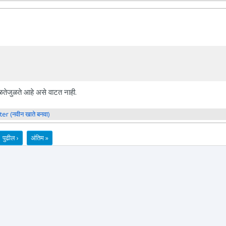
ळतेजुळते आहे असे वाटत नाही.
ter (नवीन खाते बनवा)
पुढील ›
अंतिम »