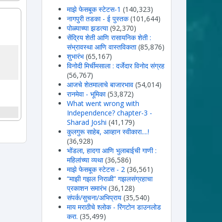
माझे फेसबूक स्टेटस-1
(140,323)
नागपुरी तडका - ई पुस्तक
(101,644)
पोळ्याच्या झडत्या
(92,370)
सेंद्रिय शेती आणि रासायनिक शेती :
संभ्रावस्था आणि वास्तविकता
(85,876)
शुभारंभ
(65,167)
विनोदी मिर्चीमसाला : दर्जेदार विनोद संग्रह
(56,767)
आजचे शेतमालाचे बाजारभाव
(54,014)
रानमेवा - भूमिका
(53,872)
What went wrong with
Independence? chapter-3 -
Sharad Joshi
(41,179)
कुलगुरू साहेब, आव्हान स्वीकारा....!
(36,928)
भोंडला, हादगा आणि भुलाबाईची गाणी :
महिलांच्या व्यथा
(36,586)
माझे फेसबूक स्टेटस - 2
(36,561)
“माझी गझल निराळी” गझलसंग्रहाचा
प्रकाशन समारंभ
(36,128)
संपर्क/सुचना/अभिप्राय
(35,540)
माय मराठीचे श्लोक - रिंगटोन डाउनलोड
करा.
(35,499)