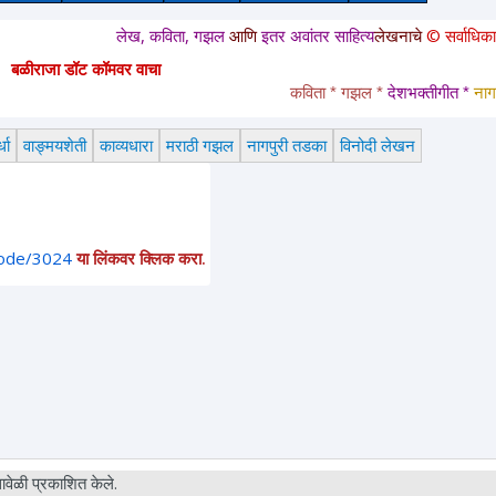
लेख, कविता, गझल
आणि
इतर अवांतर साहित्य
लेखनाचे
© सर्वाधिकार
सुरक्षित 
बळीराजा डॉट कॉमवर वाचा
कविता * गझल * 
देशभक्तीगीत * 
नागपुरी त
धा
वाङ्मयशेती
काव्यधारा
मराठी गझल
नागपुरी तडका
विनोदी लेखन
node/3024
या लिंकवर क्लिक करा.
वेळी प्रकाशित केले.