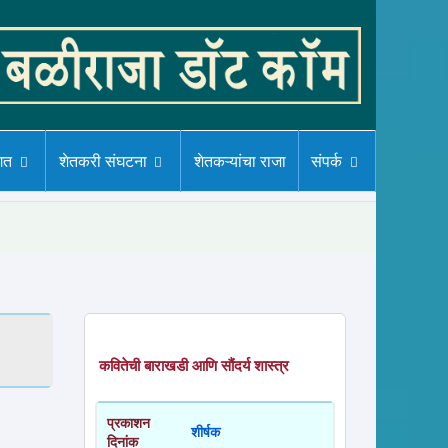
गत
शेतकरी संघटना
शेतकऱ्यांचा राजा
संपर्क
कवितेची बाराखडी आणि सौंदर्य शास्त्र
प्रकाशन
शीर्षक
दिनांक