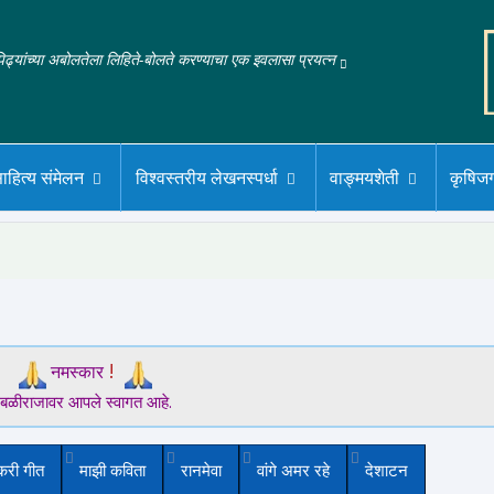
‌पिढ्यांच्या अबोलतेला लिहिते-बोलते करण्याचा एक इवलासा प्रयत्न
ाहित्य संमेलन
विश्वस्तरीय लेखनस्पर्धा
वाङ्मयशेती
कृषिज
!
नमस्कार
बळीराजावर आपले स्वागत आहे.
करी गीत
माझी कविता
रानमेवा
वांगे अमर रहे
देशाटन