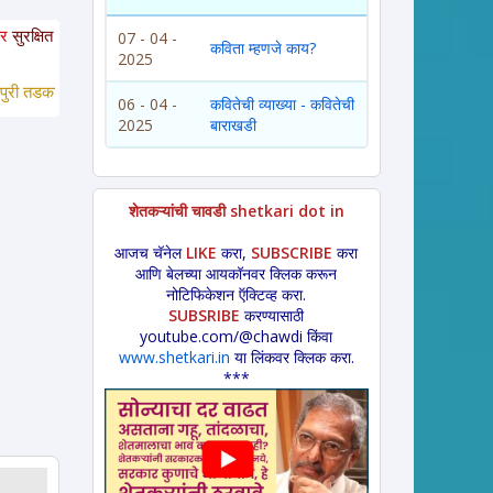
आहेत. या साईटवरचे साहित्य इतरांना पाठवायचे असल्यास कृपया साईटचा पत्ता इतरांना कळवा
07 - 04 -
कविता म्हणजे काय?
2025
डका *
 लावणी * अंगाईगीत * शेतकरीगीत * ललीत लेख * कथा * 
विडंबन *
हादग्याची गाणी 
06 - 04 -
कवितेची व्याख्या - कवितेची
2025
बाराखडी
शेतकऱ्यांची चावडी shetkari dot in
आजच चॅनेल
LIKE
करा,
SUBSCRIBE
करा
आणि बेलच्या आयकॉनवर क्लिक करून
नोटिफिकेशन ऍक्टिव्ह करा.
SUBSRIBE
करण्यासाठी
youtube.com/@chawdi किंवा
www.shetkari.in
या लिंकवर क्लिक करा.
***