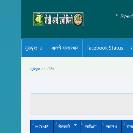
पिढ्यान्
मुखपृष्ठ
आजचे बाजारभाव
Facebook Status
स
मुखपृष्ठ
>> पोशिंदा
HOME
शेतकरी
समीक्षण
समारंभ
शेत