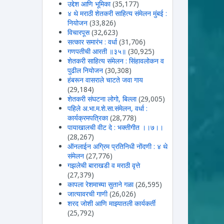
उद्देश आणि भूमिका
(35,177)
४ थे मराठी शेतकरी साहित्य संमेलन मुंबई :
नियोजन
(33,826)
विचारपूस
(32,623)
सत्कार समारंभ : वर्धा
(31,706)
गणपतीची आरती ॥३५॥
(30,925)
शेतकरी साहित्य संमेलन : सिंहावलोकन व
पुढील नियोजन
(30,308)
हंबरून वासराले चाटते जवा गाय
(29,184)
शेतकरी संघटना लोगो, बिल्ला
(29,005)
पहिले अ.भा.म.शे.सा.संमेलन, वर्धा :
कार्यक्रमपत्रिका
(28,778)
पायाखालची वीट दे : भक्तीगीत ।।७।।
(28,267)
ऑनलाईन अग्रिम प्रतिनिधी नोंदणी : ४ थे
संमेलन
(27,776)
गझलेची बाराखडी व मराठी वृत्ते
(27,379)
कापला रेशमाच्या सुताने गळा
(26,595)
जात्यावरची गाणी
(26,026)
शरद जोशी आणि माझ्यातली कार्यकर्ती
(25,792)