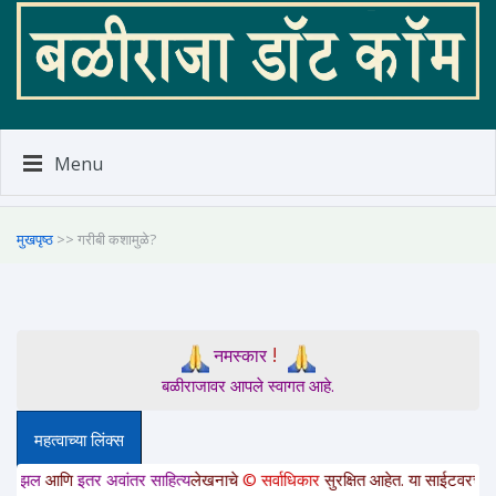
Menu
मुखपृष्ठ
>> गरीबी कशामुळे?
!
नमस्कार
बळीराजावर आपले स्वागत आहे.
महत्वाच्या लिंक्स
ि
इतर अवांतर साहित्य
लेखनाचे
© सर्वाधिकार
सुरक्षित आहेत. या साईटवरचे साहित्य इतरां