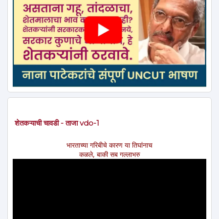
शेतकऱ्याची चावडी - ताजा vdo-1
भारताच्या गरिबीचे कारण या तिघांनाच
कळले, बाकी सब गल्लाभरु