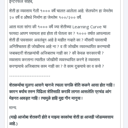
ईन्टरफेल साहेब,
शेती हा व्यवसाय गेली १००० वर्षे चालत आलेला आहे. सेलफोन हा जेमतेम
२० वर्षे व औषधे निर्माण हा जेमतेम १००/२०० वर्षे.
आता मला सांगा की १००० वर्षे ज्या शेतीच्या Learning Curve चा
फायदा आपण घ्यायला हवा होता तो घेतला का ? १००० वर्षात आपल्याला
शेती ही पावसावर अवलंबुन आहे हे माहीत नव्हते का ? मौसमी पावसाची
अनिश्चितता ही जोखीमच आहे ना ? व ती जोखीम व्यवस्थापित करण्याची
जबाबदारी शेतकर्‍यांची अजिबातच नाही का ? की केवळ सरकारची ?
व्यवसाय करताना त्यातील जोखीमी व्यवस्थापित करणे हे व्यवसाय
करणार्‍याचे अजिबातच काम नाही का ? ते काम दुसर्‍याचे का व कसे ?
------------------------
शेतकर्याचा मुलगा आसने म्हनजे त्याला सगळि शेति कळने आसा होत नाहि !
कारन बर्याच तरुन पिढिला शेतिसाठि करावि लागत आसलेलि प्रचंड आंग
मेहनत आवड्त नाहि ! त्यामुळे हाहि मुद्दा गौन मानुया !
मान्य.
(माझे आजोबा शेतकरी होते व माझ्या काकांचा शेती हा आजही जोडव्यवसाय
आहे.)