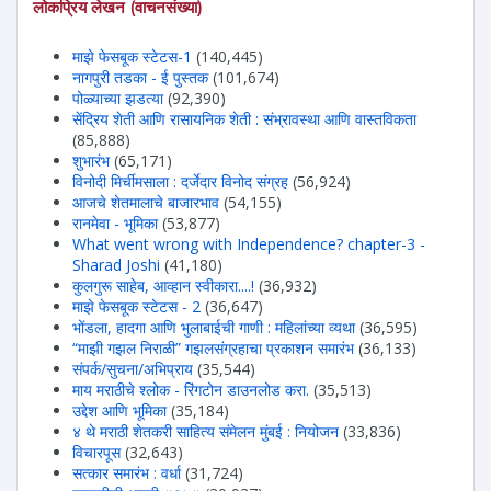
लोकप्रिय लेखन (वाचनसंख्या)
माझे फेसबूक स्टेटस-1
(140,445)
नागपुरी तडका - ई पुस्तक
(101,674)
पोळ्याच्या झडत्या
(92,390)
सेंद्रिय शेती आणि रासायनिक शेती : संभ्रावस्था आणि वास्तविकता
(85,888)
शुभारंभ
(65,171)
विनोदी मिर्चीमसाला : दर्जेदार विनोद संग्रह
(56,924)
आजचे शेतमालाचे बाजारभाव
(54,155)
रानमेवा - भूमिका
(53,877)
What went wrong with Independence? chapter-3 -
Sharad Joshi
(41,180)
कुलगुरू साहेब, आव्हान स्वीकारा....!
(36,932)
माझे फेसबूक स्टेटस - 2
(36,647)
भोंडला, हादगा आणि भुलाबाईची गाणी : महिलांच्या व्यथा
(36,595)
“माझी गझल निराळी” गझलसंग्रहाचा प्रकाशन समारंभ
(36,133)
संपर्क/सुचना/अभिप्राय
(35,544)
माय मराठीचे श्लोक - रिंगटोन डाउनलोड करा.
(35,513)
उद्देश आणि भूमिका
(35,184)
४ थे मराठी शेतकरी साहित्य संमेलन मुंबई : नियोजन
(33,836)
विचारपूस
(32,643)
सत्कार समारंभ : वर्धा
(31,724)