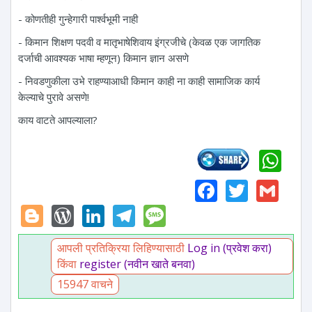
- कोणतीही गुन्हेगारी पार्श्वभूमी नाही
- किमान शिक्षण पदवी व मातृभाषेशिवाय इंग्रजीचे (केवळ एक जागतिक
दर्जाची आवश्यक भाषा म्हणून) किमान ज्ञान असणे
- निवडणुकीला उभे राहण्याआधी किमान काही ना काही सामाजिक कार्य
केल्याचे पुरावे असणे!
काय वाटते आपल्याला?
Wh
Faceboo
Twitte
Gm
Blogger
WordPress
LinkedIn
Telegram
Message
आपली प्रतिक्रिया लिहिण्यासाठी
Log in (प्रवेश करा)
किंवा
register (नवीन खाते बनवा)
15947 वाचने