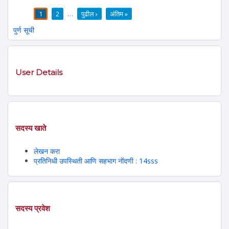
1
2
…
पुढील ›
अंतिम »
पाने
पुर्ण सूची
User Details
सदस्य खाते
लेखन करा
प्रतिनिधी उपस्थिती आणि सहभाग नोंदणी : 14sss
सदस्य प्रवेश