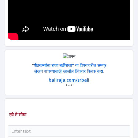
"
शेतकऱ्यांचा राजा बळीराजा"
या विषयावरील समग्र
लेखन वाचण्यासाठी खालील लिंकवर क्लिक करा.
baliraja.com/srbali
*
**
हवे ते शोधा
शोध