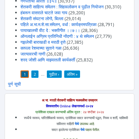
गणपतीची आरती ॥३५॥
(30,937)
शेतकरी साहित्य संमेलन : सिंहावलोकन व पुढील नियोजन
(30,310)
हंबरून वासराले चाटते जवा गाय
(29,200)
शेतकरी संघटना लोगो, बिल्ला
(29,014)
पहिले अ.भा.म.शे.सा.संमेलन, वर्धा : कार्यक्रमपत्रिका
(28,791)
पायाखालची वीट दे : भक्तीगीत ।।७।।
(28,306)
ऑनलाईन अग्रिम प्रतिनिधी नोंदणी : ४ थे संमेलन
(27,779)
गझलेची बाराखडी व मराठी वृत्ते
(27,385)
कापला रेशमाच्या सुताने गळा
(26,636)
जात्यावरची गाणी
(26,028)
शरद जोशी आणि माझ्यातली कार्यकर्ती
(25,832)
1
2
…
पुढील ›
अंतिम »
पाने
पुर्ण सूची
अ.भा. मराठी शेतकरी साहित्य चळवळीचा उपक्रम
विश्वस्तरीय Online लेखनस्पर्धा-२०२४
प्रवेशिका दाखल करण्याची अंतिम मुदत :
२४ सप्टेंबर २०२४
स्पर्धेचे स्वरूप, पारितोषिकाचे स्वरूप, प्रवेशिका सादर करण्याची पद्धत, नियम व शर्ती, याविषयी
सविस्तर माहिती
येथे
उपलब्ध आहे.
सादर झालेल्या प्रवेशिका
येथे
पाहता येतील.
=-=-=-=-=