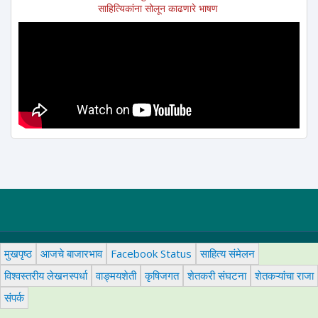
साहित्यिकांना सोलून काढणारे भाषण
मुखपृष्ठ
आजचे बाजारभाव
Facebook Status
साहित्य संमेलन
विश्वस्तरीय लेखनस्पर्धा
वाङ्मयशेती
कृषिजगत
शेतकरी संघटना
शेतकऱ्यांचा राजा
संपर्क