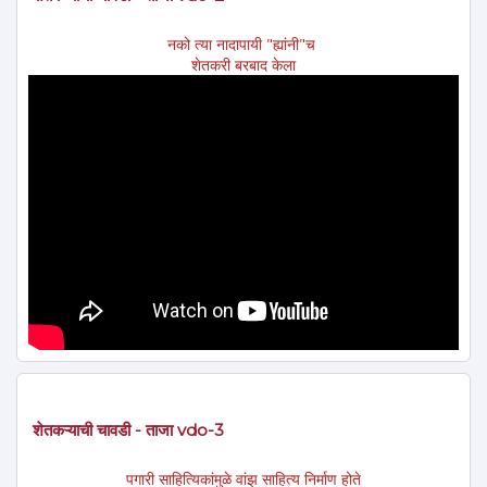
नको त्या नादापायी "ह्यांनी"च
शेतकरी बरबाद केला
शेतकऱ्याची चावडी - ताजा vdo-3
पगारी साहित्यिकांमुळे वांझ साहित्य निर्माण होते