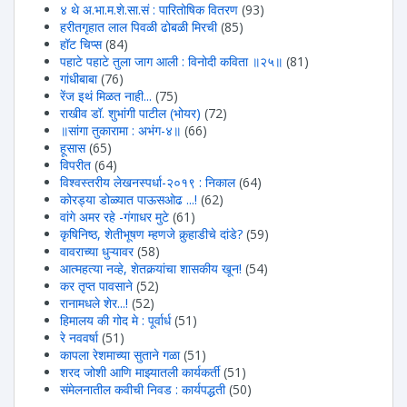
४ थे अ.भा.म.शे.सा.सं : पारितोषिक वितरण
(93)
हरीतगृहात लाल पिवळी ढोबळी मिरची
(85)
हॉट चिप्स
(84)
पहाटे पहाटे तुला जाग आली : विनोदी कविता ॥२५॥
(81)
गांधीबाबा
(76)
रेंज इथं मिळत नाही...
(75)
राखीव डॉ. शुभांगी पाटील (भोयर)
(72)
॥सांगा तुकारामा : अभंग-४॥
(66)
हूसास
(65)
विपरीत
(64)
विश्वस्तरीय लेखनस्पर्धा-२०१९ : निकाल
(64)
कोरड्या डोळ्यात पाऊसओढ ...!
(62)
वांगे अमर रहे -गंगाधर मुटे
(61)
कृषिनिष्ठ, शेतीभूषण म्हणजे कुर्‍हाडीचे दांडे?
(59)
वावराच्या धुऱ्यावर
(58)
आत्महत्या नव्हे, शेतकर्‍यांचा शासकीय खून!
(54)
कर तृप्त पावसाने
(52)
रानामधले शेर...!
(52)
हिमालय की गोद मे : पूर्वार्ध
(51)
रे नववर्षा
(51)
कापला रेशमाच्या सुताने गळा
(51)
शरद जोशी आणि माझ्यातली कार्यकर्ती
(51)
संमेलनातील कवीची निवड : कार्यपद्धती
(50)