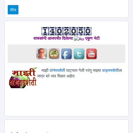
वाचकांनी आजपर्यंत दिलेल्या
एकूण भेटी
माझी
वांगंमयशेती
घाट्यात गेली परंतु माझ्या
वाङ्मयशेती
ला
मात्र बरे भाव मिळत आहेत.