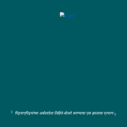
पिढ्यान्‌पिढ्यांच्या अबोलतेला लिहिते-बोलते करण्याचा एक इवलासा प्रयत्न