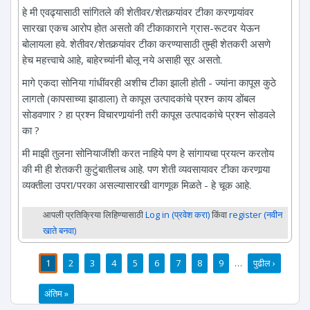
हे मी एवढ्यासाठी सांगितले की शेतीवर/शेतकर्‍यांवर टीका करणार्‍यांवर
सारखा एकच आरोप होत असतो की टीकाकाराने ग्रास-रूटवर येऊन
बोलायला हवे. शेतीवर/शेतकर्‍यांवर टीका करण्यासाठी तुम्ही शेतकरी असणे
हेच महत्त्वाचे आहे, बाहेरच्यांनी बोलू नये असाही सूर असतो.
मागे एकदा सोनिया गांधींवरही अशीच टीका झाली होती - ज्यांना कापूस कुठे
लागतो (कापसाच्या झाडाला) ते कापूस उत्पादकांचे प्रश्न काय डोंबल
सोडवणार ? हा प्रश्न विचारणार्‍यांनी तरी कापूस उत्पादकांचे प्रश्न सोडवले
का ?
मी माझी तुलना सोनियाजींशी करत नाहिये पण हे सांगायचा प्रयत्न करतोय
की मी ही शेतकरी कुटुंबातीलच आहे. पण शेती व्यवसायावर टीका करणार्‍या
व्यक्तीला उपरा/परका असल्यासारखी वागणूक मिळते - हे चूक आहे.
आपली प्रतिक्रिया लिहिण्यासाठी
Log in (प्रवेश करा)
किंवा
register (नवीन
खाते बनवा)
1
2
3
4
5
6
7
8
9
…
पुढील ›
पाने
अंतिम »