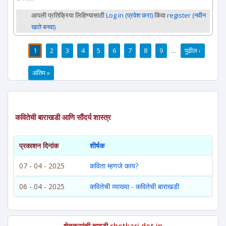
आपली प्रतिक्रिया लिहिण्यासाठी
Log in (प्रवेश करा)
किंवा
register (नवीन
खाते बनवा)
1
2
3
4
5
6
7
8
9
…
पुढील ›
पाने
अंतिम »
कवितेची बाराखडी आणि सौंदर्य शास्त्र
प्रकाशन दिनांक
शीर्षक
07 - 04 - 2025
कविता म्हणजे काय?
06 - 04 - 2025
कवितेची व्याख्या - कवितेची बाराखडी
शेतकऱ्यांची चावडी shetkari dot in