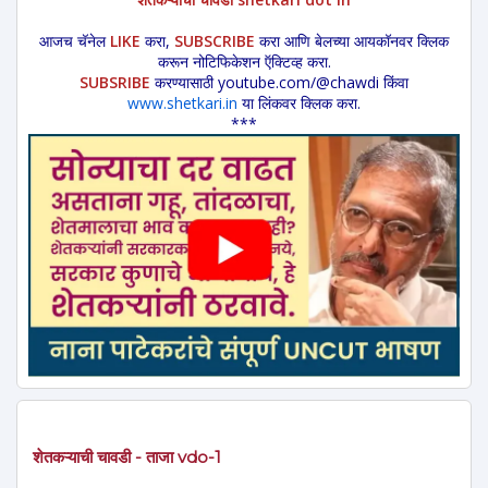
आजच चॅनेल
LIKE
करा,
SUBSCRIBE
करा आणि बेलच्या आयकॉनवर क्लिक
करून नोटिफिकेशन ऍक्टिव्ह करा.
SUBSRIBE
करण्यासाठी youtube.com/@chawdi किंवा
www.shetkari.in
या लिंकवर क्लिक करा.
***
शेतकऱ्याची चावडी - ताजा vdo-1