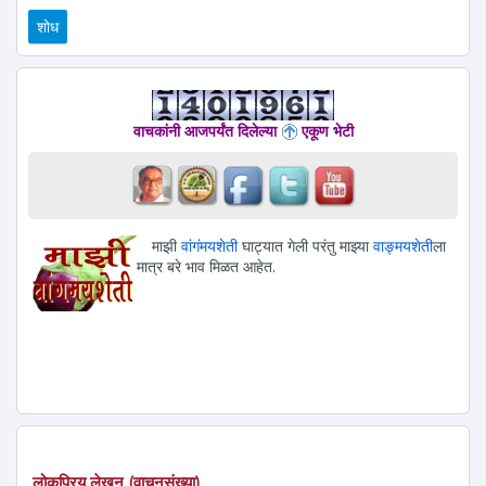
वाचकांनी आजपर्यंत दिलेल्या
एकूण भेटी
माझी
वांगंमयशेती
घाट्यात गेली परंतु माझ्या
वाङ्मयशेती
ला
मात्र बरे भाव मिळत आहेत.
लोकप्रिय लेखन (वाचनसंख्या)