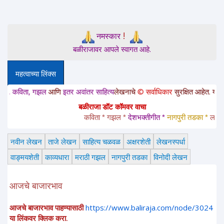
!
नमस्कार
बळीराजावर आपले स्वागत आहे.
महत्वाच्या लिंक्स
विता, गझल
आणि
इतर अवांतर साहित्य
लेखनाचे
© सर्वाधिकार
सुरक्षित आहेत. या साईटवरचे
बळीराजा डॉट कॉमवर वाचा
कविता * गझल * 
देशभक्तीगीत * 
नागपुरी तडका *
 लावणी * 
नवीन लेखन
ताजे लेखन
साहित्य चळवळ
अक्षरशेती
लेखनस्पर्धा
वाङ्मयशेती
काव्यधारा
मराठी गझल
नागपुरी तडका
विनोदी लेखन
आजचे बाजारभाव
आजचे बाजारभाव पाहण्यासाठी
https://www.baliraja.com/node/3024
या लिंकवर क्लिक करा.