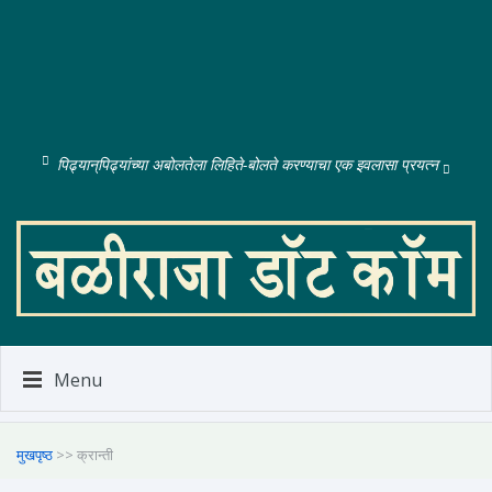
पिढ्यान्‌पिढ्यांच्या अबोलतेला लिहिते-बोलते करण्याचा एक इवलासा प्रयत्न
Menu
मुखपृष्ठ
>> क्रान्ती