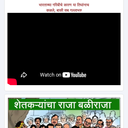
भारताच्या गरिबीचे कारण या तिघांनाच
कळले, बाकी सब गल्लाभरु