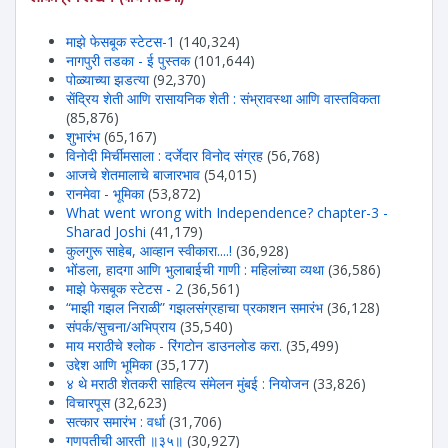
माझे फेसबूक स्टेटस-1
(140,324)
नागपुरी तडका - ई पुस्तक
(101,644)
पोळ्याच्या झडत्या
(92,370)
सेंद्रिय शेती आणि रासायनिक शेती : संभ्रावस्था आणि वास्तविकता
(85,876)
शुभारंभ
(65,167)
विनोदी मिर्चीमसाला : दर्जेदार विनोद संग्रह
(56,768)
आजचे शेतमालाचे बाजारभाव
(54,015)
रानमेवा - भूमिका
(53,872)
What went wrong with Independence? chapter-3 -
Sharad Joshi
(41,179)
कुलगुरू साहेब, आव्हान स्वीकारा....!
(36,928)
भोंडला, हादगा आणि भुलाबाईची गाणी : महिलांच्या व्यथा
(36,586)
माझे फेसबूक स्टेटस - 2
(36,561)
“माझी गझल निराळी” गझलसंग्रहाचा प्रकाशन समारंभ
(36,128)
संपर्क/सुचना/अभिप्राय
(35,540)
माय मराठीचे श्लोक - रिंगटोन डाउनलोड करा.
(35,499)
उद्देश आणि भूमिका
(35,177)
४ थे मराठी शेतकरी साहित्य संमेलन मुंबई : नियोजन
(33,826)
विचारपूस
(32,623)
सत्कार समारंभ : वर्धा
(31,706)
गणपतीची आरती ॥३५॥
(30,927)