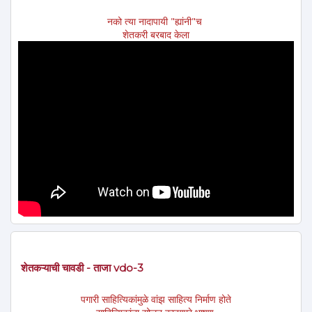
नको त्या नादापायी "ह्यांनी"च
शेतकरी बरबाद केला
शेतकऱ्याची चावडी - ताजा vdo-3
पगारी साहित्यिकांमुळे वांझ साहित्य निर्माण होते