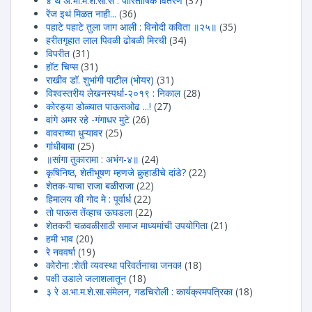
४ थे अ.भा.म.शे.सा.सं : पारितोषिक वितरण
(37)
रेंज इथं मिळत नाही...
(36)
पहाटे पहाटे तुला जाग आली : विनोदी कविता ॥२५॥
(35)
हरीतगृहात लाल पिवळी ढोबळी मिरची
(34)
विपरीत
(31)
हॉट चिप्स
(31)
राखीव डॉ. शुभांगी पाटील (भोयर)
(31)
विश्वस्तरीय लेखनस्पर्धा-२०१९ : निकाल
(28)
कोरड्या डोळ्यात पाऊसओढ ...!
(27)
वांगे अमर रहे -गंगाधर मुटे
(26)
वावराच्या धुऱ्यावर
(25)
गांधीबाबा
(25)
॥सांगा तुकारामा : अभंग-४॥
(24)
कृषिनिष्ठ, शेतीभूषण म्हणजे कुर्‍हाडीचे दांडे?
(22)
शेतक-याचा राजा बळीराजा
(22)
हिमालय की गोद मे : पूर्वार्ध
(22)
तो पाऊस तेंव्हाच ऊघडला
(22)
शेतकरी चळवळीसाठी समाज माध्यमांची उपयोगिता
(21)
हमी भाव
(20)
रे नववर्षा
(19)
कोरोना :शेती व्यवस्था परिवर्तनाचा जनक!
(18)
पक्षी उडाले जलाशलातून
(18)
३ रे अ.भा.म.शे.सा.संमेलन, गडचिरोली : कार्यक्रमपत्रिका
(18)