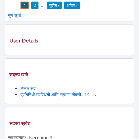
1
2
…
पुढील ›
अंतिम »
पाने
पुर्ण सूची
User Details
सदस्य खाते
लेखन करा
प्रतिनिधी उपस्थिती आणि सहभाग नोंदणी : 14sss
सदस्य प्रवेश
सदस्यनाम/Username
*