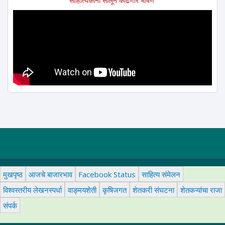
साहित्यिकांना सोलून काढणारे भाषण
मुखपृष्ठ
आजचे बाजारभाव
Facebook Status
साहित्य संमेलन
विश्वस्तरीय लेखनस्पर्धा
वाङ्मयशेती
कृषिजगत
शेतकरी संघटना
शेतकऱ्यांचा राजा
संपर्क