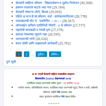
शेतकरी साहित्य संमेलन : सिंहावलोकन व पुढील नियोजन
(30,308)
हंबरून वासराले चाटते जवा गाय
(29,184)
शेतकरी संघटना लोगो, बिल्ला
(29,005)
पहिले अ.भा.म.शे.सा.संमेलन, वर्धा : कार्यक्रमपत्रिका
(28,778)
पायाखालची वीट दे : भक्तीगीत ।।७।।
(28,267)
ऑनलाईन अग्रिम प्रतिनिधी नोंदणी : ४ थे संमेलन
(27,777)
गझलेची बाराखडी व मराठी वृत्ते
(27,379)
कापला रेशमाच्या सुताने गळा
(26,595)
जात्यावरची गाणी
(26,026)
शरद जोशी आणि माझ्यातली कार्यकर्ती
(25,792)
1
2
…
पुढील ›
अंतिम »
पाने
पुर्ण सूची
अ.भा. मराठी शेतकरी साहित्य चळवळीचा उपक्रम
विश्वस्तरीय Online लेखनस्पर्धा-२०२४
प्रवेशिका दाखल करण्याची अंतिम मुदत :
२४ सप्टेंबर २०२४
स्पर्धेचे स्वरूप, पारितोषिकाचे स्वरूप, प्रवेशिका सादर करण्याची पद्धत, नियम व शर्ती, याविषयी
सविस्तर माहिती
येथे
उपलब्ध आहे.
सादर झालेल्या प्रवेशिका
येथे
पाहता येतील.
=-=-=-=-=