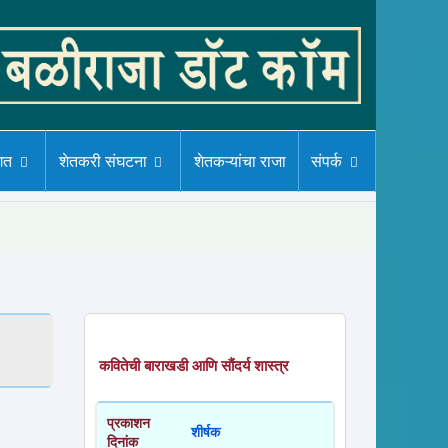
गत
शेतकरी संघटना
शेतकऱ्यांचा राजा
संपर्क
कवितेची बाराखडी आणि सौंदर्य शास्त्र
प्रकाशन
शीर्षक
दिनांक