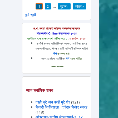
1
2
…
पुढील ›
अंतिम »
पाने
पुर्ण सूची
अ.भा. मराठी शेतकरी साहित्य चळवळीचा उपक्रम
विश्वस्तरीय Online लेखनस्पर्धा-२०२४
प्रवेशिका दाखल करण्याची अंतिम मुदत :
२४ सप्टेंबर २०२४
स्पर्धेचे स्वरूप, पारितोषिकाचे स्वरूप, प्रवेशिका सादर
करण्याची पद्धत, नियम व शर्ती, याविषयी सविस्तर माहिती
येथे
उपलब्ध आहे.
सादर झालेल्या प्रवेशिका
येथे
पाहता येतील.
=-=-=-=-=
आज सर्वाधिक वाचन
काही सुटे अन काही मुटे शेर
(121)
विनोदी मिर्चीमसाला : दर्जेदार विनोद संग्रह
(118)
आंतरजाल-स्तरीय लेखनस्पर्धा-२०१४ :