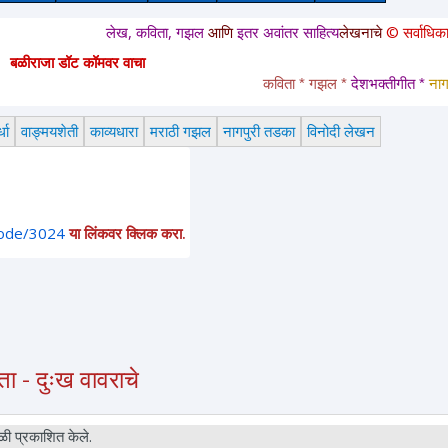
लेख, कविता, गझल
आणि
इतर अवांतर साहित्य
लेखनाचे
© सर्वाधिकार
स
बळीराजा डॉट कॉमवर वाचा
कविता * गझल * 
देशभक्तीगीत * 
नागपु
धा
वाङ्मयशेती
काव्यधारा
मराठी गझल
नागपुरी तडका
विनोदी लेखन
node/3024
या लिंकवर क्लिक करा.
ा - दुःख वावराचे
ी प्रकाशित केले.