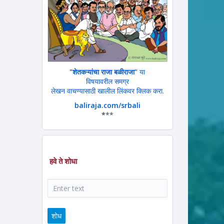
"
शेतकऱ्यांचा राजा बळीराजा"
या
विषयावरील समग्र
लेखन वाचण्यासाठी खालील लिंकवर क्लिक करा.
baliraja.com/srbali
*
**
हवे ते शोधा
शोध