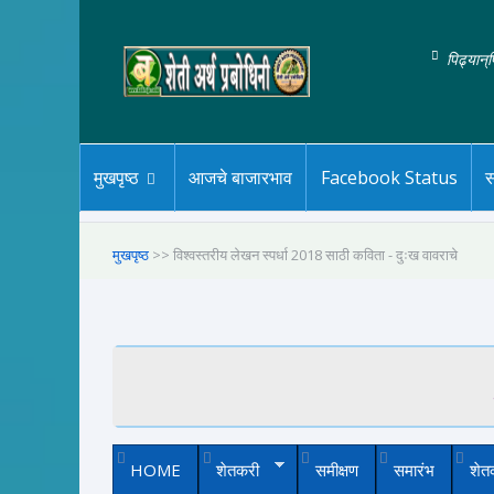
पिढ्यान्
मुखपृष्ठ
आजचे बाजारभाव
Facebook Status
स
मुखपृष्ठ
>> विश्वस्तरीय लेखन स्पर्धा 2018 साठी कविता - दुःख वावराचे
HOME
शेतकरी
समीक्षण
समारंभ
शेत