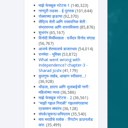
माझे फेसबूक स्टेटस-1
(140,323)
नागपुरी तडका - ई पुस्तक
(101,644)
पोळ्याच्या झडत्या
(92,370)
सेंद्रिय शेती आणि रासायनिक शेती :
संभ्रावस्था आणि वास्तविकता
(85,876)
शुभारंभ
(65,167)
विनोदी मिर्चीमसाला : दर्जेदार विनोद संग्रह
(56,767)
आजचे शेतमालाचे बाजारभाव
(54,014)
रानमेवा - भूमिका
(53,872)
What went wrong with
Independence? chapter-3 -
Sharad Joshi
(41,179)
कुलगुरू साहेब, आव्हान स्वीकारा....!
(36,928)
भोंडला, हादगा आणि भुलाबाईची गाणी :
महिलांच्या व्यथा
(36,586)
माझे फेसबूक स्टेटस - 2
(36,561)
“माझी गझल निराळी” गझलसंग्रहाचा
प्रकाशन समारंभ
(36,128)
संपर्क/सुचना/अभिप्राय
(35,540)
माय मराठीचे श्लोक - रिंगटोन डाउनलोड
करा.
(35,499)