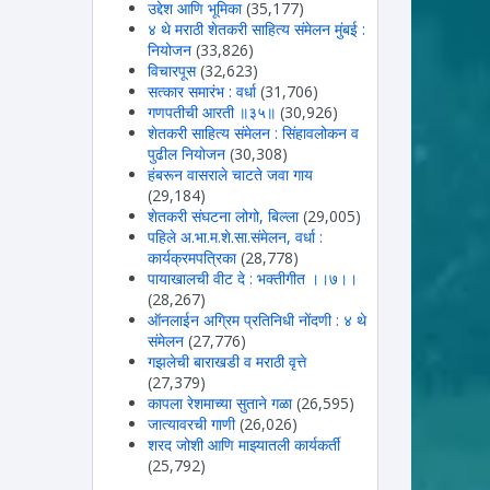
उद्देश आणि भूमिका
(35,177)
४ थे मराठी शेतकरी साहित्य संमेलन मुंबई :
नियोजन
(33,826)
विचारपूस
(32,623)
सत्कार समारंभ : वर्धा
(31,706)
गणपतीची आरती ॥३५॥
(30,926)
शेतकरी साहित्य संमेलन : सिंहावलोकन व
पुढील नियोजन
(30,308)
हंबरून वासराले चाटते जवा गाय
(29,184)
शेतकरी संघटना लोगो, बिल्ला
(29,005)
पहिले अ.भा.म.शे.सा.संमेलन, वर्धा :
कार्यक्रमपत्रिका
(28,778)
पायाखालची वीट दे : भक्तीगीत ।।७।।
(28,267)
ऑनलाईन अग्रिम प्रतिनिधी नोंदणी : ४ थे
संमेलन
(27,776)
गझलेची बाराखडी व मराठी वृत्ते
(27,379)
कापला रेशमाच्या सुताने गळा
(26,595)
जात्यावरची गाणी
(26,026)
शरद जोशी आणि माझ्यातली कार्यकर्ती
(25,792)