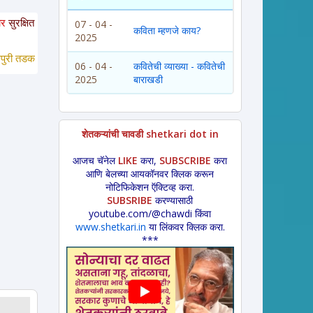
ुरक्षित आहेत. या साईटवरचे साहित्य इतरांना पाठवायचे असल्यास कृपया साईटचा पत्ता इतरा
07 - 04 -
कविता म्हणजे काय?
2025
री तडका *
 लावणी * अंगाईगीत * शेतकरीगीत * ललीत लेख * कथा * 
विडंबन *
हादग्याची 
06 - 04 -
कवितेची व्याख्या - कवितेची
2025
बाराखडी
शेतकऱ्यांची चावडी shetkari dot in
आजच चॅनेल
LIKE
करा,
SUBSCRIBE
करा
आणि बेलच्या आयकॉनवर क्लिक करून
नोटिफिकेशन ऍक्टिव्ह करा.
SUBSRIBE
करण्यासाठी
youtube.com/@chawdi किंवा
www.shetkari.in
या लिंकवर क्लिक करा.
***