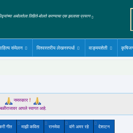
‌पिढ्यांच्या अबोलतेला लिहिते-बोलते करण्याचा एक इवलासा प्रयत्न
ाहित्य संमेलन
विश्वस्तरीय लेखनस्पर्धा
वाङ्मयशेती
कृषिज
!
नमस्कार
बळीराजावर आपले स्वागत आहे.
करी गीत
माझी कविता
रानमेवा
वांगे अमर रहे
देशाटन