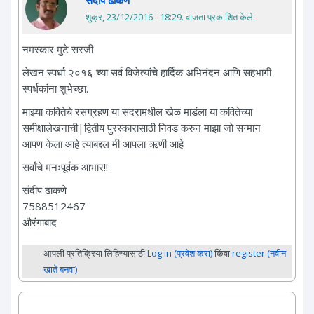
संदीप ढाकणे
शुक्र, 23/12/2016 - 18:29
. वाजता प्रकाशित केले.
नमस्कार मुटे सरजी
लेखन स्पर्धा २०१६ च्या सर्व विजेत्यांचे हार्दिक अभिनंदन आणि सहभागी
स्पर्धकांना शुभेच्छा.
माझ्या कवितेचे रसग्रहण या सदरामधील खेळ माडंला या कवितेच्या
समीक्षालेखनाची|द्वितीय पुरस्कारासाठी निवड करुन माझा जो सन्मान
आपण केला आहे त्याबद्दल मी आपला ऋणी आहे
सर्वांचे मनःपूर्वक आभार!!
संदीप ढाकणे
7588512467
औरंगाबाद
आपली प्रतिक्रिया लिहिण्यासाठी
Log in (प्रवेश करा)
किंवा
register (नवीन
खाते बनवा)