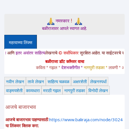
!
नमस्कार
बळीराजावर आपले स्वागत आहे.
महत्वाच्या लिंक्स
अवांतर साहित्य
लेखनाचे
© सर्वाधिकार
सुरक्षित आहेत. या साईटवरचे साहित्य इतरांना पाठ
बळीराजा डॉट कॉमवर वाचा
कविता * गझल * 
देशभक्तीगीत * 
नागपुरी तडका *
 लावणी * अंगाईगीत * 
नवीन लेखन
ताजे लेखन
साहित्य चळवळ
अक्षरशेती
लेखनस्पर्धा
वाङ्मयशेती
काव्यधारा
मराठी गझल
नागपुरी तडका
विनोदी लेखन
आजचे बाजारभाव
आजचे बाजारभाव पाहण्यासाठी
https://www.baliraja.com/node/3024
या लिंकवर क्लिक करा.