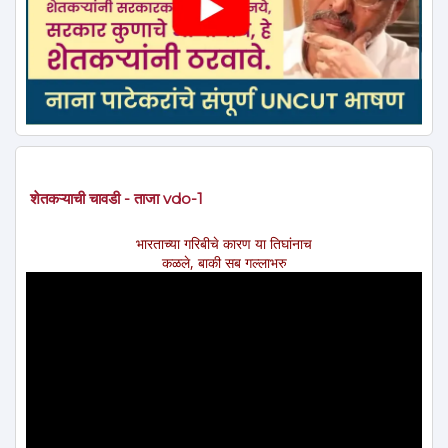
शेतकऱ्याची चावडी - ताजा vdo-1
भारताच्या गरिबीचे कारण या तिघांनाच
कळले, बाकी सब गल्लाभरु