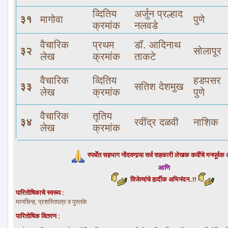
व्दितिय
अर्जुन प्रल्हाद
३१
मागोवा
पुणे
क्रमांक
नलवडे
वैचारिक
प्रथम
डॉ. आदिनाथ
३२
सोलापूर
लेख
क्रमांक
ताकटे
वैचारिक
व्दितिय
हडपसर
३३
सतिश देशमुख
लेख
क्रमांक
पुणे
वैचारिक
तृतिय
३४
रवींद्र दळवी
नाशिक
लेख
क्रमांक
स्पर्धेत सहभाग नोंदवणार्‍या सर्व सहकारी लेखक कवींचे मनपूर्व
आणि
विजेत्यांचे हार्दीक अभिनंदन..!!
पारितोषिकाचे स्वरूप :
मानचिन्ह, प्रशस्तिपत्र व पुस्तके
पारितोषिक वितरण :