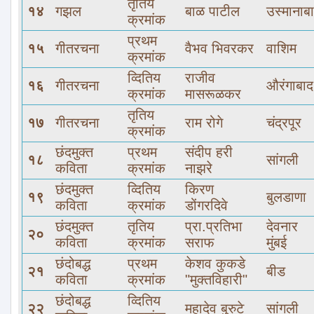
तृतिय
१४
गझल
बाळ पाटील
उस्मानाब
क्रमांक
प्रथम
१५
गीतरचना
वैभव भिवरकर
वाशिम
क्रमांक
व्दितिय
राजीव
१६
गीतरचना
औरंगाबाद
क्रमांक
मासरूळकर
तृतिय
१७
गीतरचना
राम रोगे
चंद्रपूर
क्रमांक
छंदमुक्त
प्रथम
संदीप हरी
१८
सांगली
कविता
क्रमांक
नाझरे
छंदमुक्त
व्दितिय
किरण
१९
बुलडाणा
कविता
क्रमांक
डोंगरदिवे
छंदमुक्त
तृतिय
प्रा.प्रतिभा
देवनार
२०
कविता
क्रमांक
सराफ
मुंबई
छंदोबद्ध
प्रथम
केशव कुकडे
२१
बीड
कविता
क्रमांक
"मुक्तविहारी"
छंदोबद्ध
व्दितिय
२२
महादेव बुरुटे
सांगली