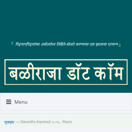
पिढ्यान्‌पिढ्यांच्या अबोलतेला लिहिते-बोलते करण्याचा एक इवलासा प्रयत्न
Menu
मुखपृष्ठ
>> विश्वस्तरीय लेखनस्पर्धा-२०१६ : निकाल