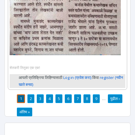
शेतकरी तितुका एक एक!
आपली प्रतिक्रिया लिहिण्यासाठी
Log in (प्रवेश करा)
किंवा
register (नवीन
खाते बनवा)
1
2
3
4
5
6
7
8
9
…
पुढील ›
पाने
अंतिम »