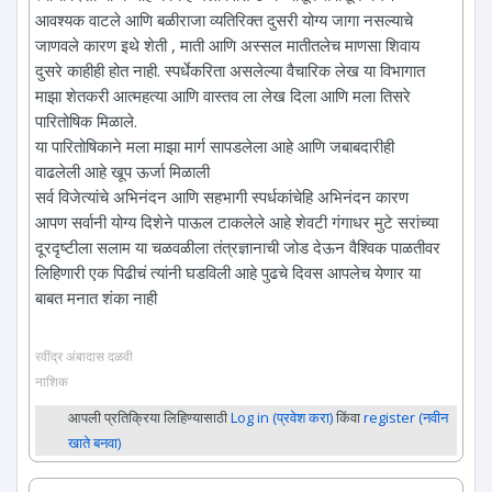
आवश्यक वाटले आणि बळीराजा व्यतिरिक्त दुसरी योग्य जागा नसल्याचे
जाणवले कारण इथे शेती , माती आणि अस्सल मातीतलेच माणसा शिवाय
दुसरे काहीही होत नाही. स्पर्धेकरिता असलेल्या वैचारिक लेख या विभागात
माझा शेतकरी आत्महत्या आणि वास्तव ला लेख दिला आणि मला तिसरे
पारितोषिक मिळाले.
या पारितोषिकाने मला माझा मार्ग सापडलेला आहे आणि जबाबदारीही
वाढलेली आहे खूप ऊर्जा मिळाली
सर्व विजेत्यांचे अभिनंदन आणि सहभागी स्पर्धकांचेहि अभिनंदन कारण
आपण सर्वानी योग्य दिशेने पाऊल टाकलेले आहे शेवटी गंगाधर मुटे सरांच्या
दूरदृष्टीला सलाम या चळवळीला तंत्रज्ञानाची जोड देऊन वैश्विक पाळतीवर
लिहिणारी एक पिढीचं त्यांनी घडविली आहे पुढचे दिवस आपलेच येणार या
बाबत मनात शंका नाही
रवींद्र अंबादास दळवी
नाशिक
आपली प्रतिक्रिया लिहिण्यासाठी
Log in (प्रवेश करा)
किंवा
register (नवीन
खाते बनवा)