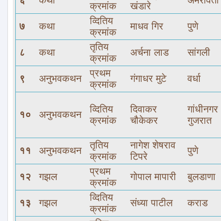
६
कथा
अमरावती
क्रमांक
खंडारे
व्दितिय
७
कथा
माधव गिर
पुणे
क्रमांक
तृतिय
८
कथा
अर्चना लाड
सांगली
क्रमांक
प्रथम
९
अनुभवकथन
गंगाधर मुटे
वर्धा
क्रमांक
व्दितिय
दिवाकर
गांधीनगर
१०
अनुभवकथन
क्रमांक
चौकेकर
गुजरात
तृतिय
नागेश शेषराव
११
अनुभवकथन
पुणे
क्रमांक
टिपरे
प्रथम
१२
गझल
गोपाल मापारी
बुलडाणा
क्रमांक
व्दितिय
१३
गझल
संध्या पाटील
कराड
क्रमांक