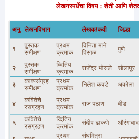
लेखनस्पर्धेचा विषय : शेती आणि शेत
अनु
लेखनविभाग
लेखक/कवी
जिल्हा
पुस्तक
प्रथम
विनिता माने
१
पुणे
समीक्षण
क्रमांक
पिसाळ
पुस्तक
व्दितिय
२
राजेंद्र भोसले
सोलापूर
समीक्षण
क्रमांक
काव्यसंग्रह
प्रथम
३
निलेश कवडे
अकोला
समीक्षण
क्रमांक
कवितेचे
प्रथम
४
राज पठाण
बीड
रसग्रहण
क्रमांक
कवितेचे
व्दितिय
५
संदीप ढाकणे
औरंगाबाद
रसग्रहण
क्रमांक
प्रथम
संघमित्रा