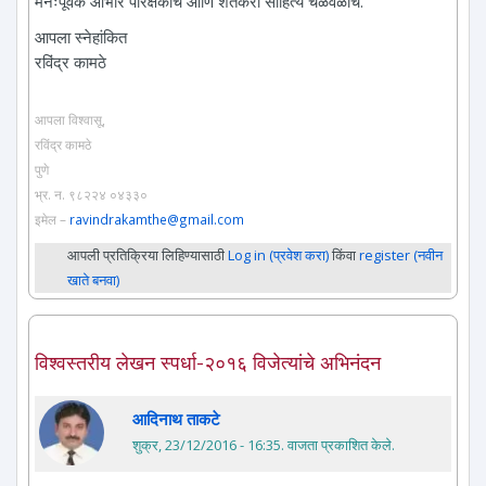
मनःपूर्वक आभार परिक्षकांचे आणि शेतकरी साहित्य चळवळीचे.
आपला स्नेहांकित
रविंद्र कामठे
आपला विश्वासू,
रविंद्र कामठे
पुणे
भ्र. न. ९८२२४ ०४३३०
इमेल –
ravindrakamthe@gmail.com
आपली प्रतिक्रिया लिहिण्यासाठी
Log in (प्रवेश करा)
किंवा
register (नवीन
खाते बनवा)
विश्वस्तरीय लेखन स्पर्धा-२०१६ विजेत्यांचे अभिनंदन
आदिनाथ ताकटे
शुक्र, 23/12/2016 - 16:35
. वाजता प्रकाशित केले.