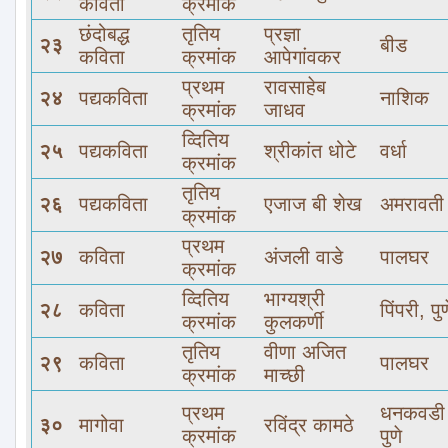
कविता
क्रमांक
छंदोबद्ध
तृतिय
प्रज्ञा
२३
बीड
कविता
क्रमांक
आपेगांवकर
प्रथम
रावसाहेब
२४
पद्यकविता
नाशिक
क्रमांक
जाधव
व्दितिय
२५
पद्यकविता
श्रीकांत धोटे
वर्धा
क्रमांक
तृतिय
२६
पद्यकविता
एजाज बी शेख
अमरावती
क्रमांक
प्रथम
२७
कविता
अंजली वाडे
पालघर
क्रमांक
व्दितिय
भाग्यश्री
२८
कविता
पिंपरी
,
पुण
क्रमांक
कुलकर्णी
तृतिय
वीणा अजित
२९
कविता
पालघर
क्रमांक
माच्छी
प्रथम
धनकवडी
३०
मागोवा
रविंद्र कामठे
क्रमांक
पुणे