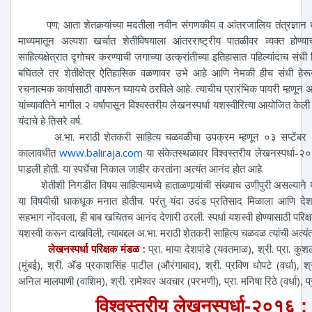
पण; आता शेतकर्‍यांच्या मदतीला नवीन संगणकीय व आंतरजालिय तंत्रज्ञान धावून
माध्यमातून अल्पशा खर्चात शेतीविषयाला आंतरराष्ट्रीय पातळीवर व्यक्त होण्
साहित्यक्षेत्रात दृगोचर करण्याची जगाच्या उत्क्रांतीच्या इतिहासात पहिल्यांदाच संधी
बघितले तर शेतीक्षेत्र ऐतिहासिक वळणावर उभे आहे आणि नेमकी हीच संधी हे
रचनात्मक कार्यासाठी वापरून घ्यायचे ठरविले आहे. त्याचीच प्रारंभिक पायरी म्हणू
यांच्यावतिने मागील २ वर्षापासून विश्वस्तरीय लेखनस्पर्धा यशस्वीरित्या आयोजित केली 
यंदाचे हे तिसरे वर्ष.
अ.भा. मराठी शेतकरी साहित्य चळवळीचा उपक्रम म्हणून ०३ सप्टेंबर 
कालावधीत
www.baliraja.com
या संकेतस्थळावर विश्वस्तरीय लेखनस्पर्धा-२
पाडली होती. या स्पर्धेचा निकाल जाहीर करतांना अत्यंत आनंद होत आहे.
शेतीशी निगडीत विषय साहित्यामध्ये हाताळणार्‍यांची संख्याच उणीपुरी असल्याने य
या विषयीची धाकधूक मनात होतीच. परंतु यंदा उदंड प्रतिसाद मिळाला आणि देशविद
सहभाग नोंदवला, ही बाब खचितच आनंद देणारी ठरली. स्पर्धा यशस्वी होण्यासाठी परिक्ष
यशस्वी करून दाखविली, त्याबद्दल अ.भा. मराठी शेतकरी साहित्य चळवळ त्यांची अत्य
लेखनस्पर्धा परिक्षक मंडळ :
प्रा. माया देशपांडे (यवतमाळ), श्री. प्रा. कुशल 
(मुंबई), श्री. अ‍ॅड प्रकाशसिंह पाटील (औरंगाबाद), श्री. प्रविण धोपटे (वर्धा),
अनिल मालपाणी (वाशिम), श्री. रामेश्वर अवचार (परभणी), प्रा. मनिषा रिठे (वर्धा), प्र
विश्वस्तरीय लेखनस्पर्धा-२०१६ 