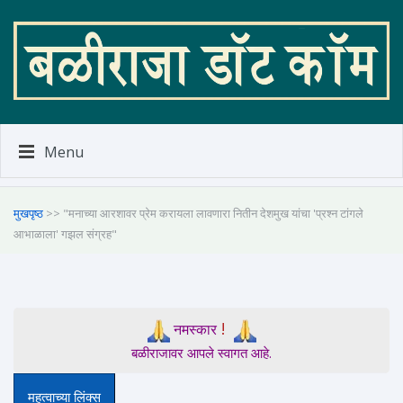
Menu
मुखपृष्ठ
>> "मनाच्या आरशावर प्रेम करायला लावणारा नितीन देशमुख यांचा 'प्रश्न टांगले
आभाळाला' गझल संग्रह"
!
नमस्कार
बळीराजावर आपले स्वागत आहे.
महत्वाच्या लिंक्स