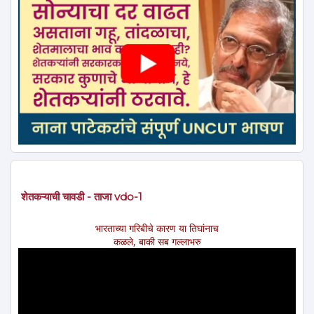
शेतकऱ्याची चावडी - ताजा vdo-1
भारताच्या गरिबीचे कारण या तिघांनाच
कळले, बाकी सब गल्लाभरु