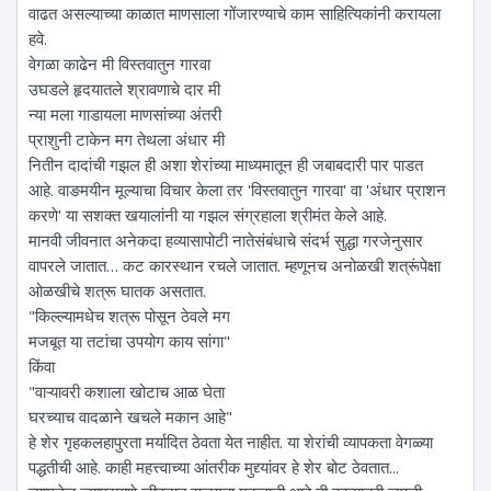
वाढत असल्याच्या काळात माणसाला गोंजारण्याचे काम साहित्यिकांनी करायला
हवे.
वेगळा काढेन मी विस्तवातुन गारवा
उघडले हृदयातले श्रावणाचे दार मी
न्या मला गाडायला माणसांच्या अंतरी
प्राशुनी टाकेन मग तेथला अंधार मी
नितीन दादांची गझल ही अशा शेरांच्या माध्यमातून ही जबाबदारी पार पाडत
आहे. वाङमयीन मूल्याचा विचार केला तर 'विस्तवातुन गारवा' वा 'अंधार प्राशन
करणे' या सशक्त खयालांनी या गझल संग्रहाला श्रीमंत केले आहे.
मानवी जीवनात अनेकदा हव्यासापोटी नातेसंबंधाचे संदर्भ सुद्धा गरजेनुसार
वापरले जातात… कट कारस्थान रचले जातात. म्हणूनच अनोळखी शत्रूंपेक्षा
ओळखीचे शत्रू घातक असतात.
"किल्ल्यामधेच शत्रू पोसून ठेवले मग
मजबूत या तटांचा उपयोग काय सांगा"
किंवा
"वाऱ्यावरी कशाला खोटाच आळ घेता
घरच्याच वादळाने खचले मकान आहे"
हे शेर गृहकलहापुरता मर्यादित ठेवता येत नाहीत. या शेरांची व्यापकता वेगळ्या
पद्धतीची आहे. काही महत्त्वाच्या आंतरीक मुद्द्यांवर हे शेर बोट ठेवतात...