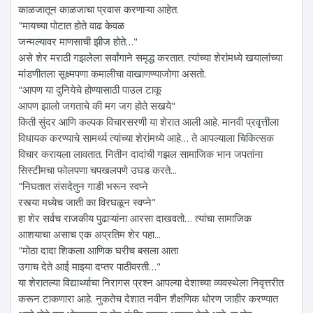
काळजातून काळजाचा प्रवास करणाऱ्या आहेत.
"मायच्या पोटात होते वाढ केवळ
जन्मल्यावर माणसाची झीज होते…"
असे शेर मराठी गझलेला सर्वांगाने समृद्ध करतात. त्यांच्या शेरांमध्ये खयालांच्या
मांडणीतला सूक्ष्मपणा कमालीचा वाखाणण्याजोगा असतो.
"आपण या दुनियेचे होण्यासाठी पाउल टाकू
आपण झालो जगताचे की मग जग होते सखये"
किती सुंदर आणि कल्पक विचारसरणी या शेरात आली आहे. मानवी प्रवृत्तीला
विधायक करण्याचे सामर्थ्य त्यांच्या शेरांमध्ये आहे… ते आपल्याला चिकित्सक
विचार करायला लावतात. नितीन दादांची गझल सामाजिक भान जपतांना
सिस्टीमचा फोलपणा चपखलपणे उघड करते...
"निघतात संसदेतुन गाडी भरून स्वप्ने
रस्त्या मध्येच जाती का विरघळून स्वप्ने"
हा शेर सर्वच राजकीय पुढाऱ्यांना आरसा दाखवतो… त्यांचा सामाजिक
आशयाचा असाच एक अप्रतिम शेर पहा...
"मोठा दादा शिकला आणिक घरीच बसला आता
उगाच देते आई माझ्या दप्तर पाठीवरती…"
या शेरातल्या विद्यार्थ्याचा निरागस प्रश्न आपल्या देशाच्या व्यवस्थेला निवृत्तरीत
करून टाकणारा आहे. नुकतेच देशात नवीन शैक्षणिक धोरण जाहीर करण्यात