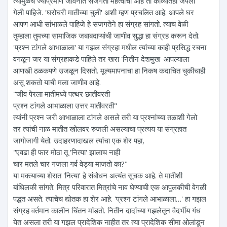
त्यामुळेच ज्याप्रमाणे जीवनात सजगता महत्वाची आहे ती काव्यातही जपली
गेली पाहिजे. 'घरोघरी मातीच्या चुली' अशी म्हण प्रचलित आहे. आपले घर
आपण आधी सांभाळले पाहिजे हे सजगतेने हा संग्रह सांगतो. त्याच वेळी
तुम्हाला तुमच्या सामाजिक जबाबदाऱ्यांची जाणीव सुद्धा हा संग्रह करून देतो.
'प्रश्न टांगले आभाळाला' या गझल संग्रहा मधील त्यांच्या काही प्रसिद्ध रचना
वगळून जर या संग्रहाकडे पाहिले तर खरा 'नितीन देशमुख' आपल्याला
आणखी ठळकपणे उजळून दिसतो. मूल्यमापनाचा हा निकष कदाचित चुकीचाही
असू शकतो याची मला जाणीव आहे.
"जीव पेरला मातीमध्ये पत्थर छातीवरती
प्रश्न टांगले आभाळाला उत्तर मातीवरती"
त्यांनी प्रश्न जरी आभाळाला टांगले असले तरी या प्रश्नांच्या तळाशी गेलो
तर त्यांची नाळ मातीत खोलवर रुजली असल्याचा प्रत्यय या संग्रहात
जागोजागी येतो. उदाहरणादाखल त्यांचा एक शेर पहा,
"एवढा ही फार मोठा तू 'नित्या' झालाच नाही
चार मतले चार गजला गर्व वेड्या माजतो का?"
या मक्त्याच्या शेरात 'नित्या' हे संबोधन अत्यंत सूचक आहे. ते मातीशी
बांधिलकी सांगते. मित्र परिवारात मित्रांचे नाव घेण्याची एक आपुलकीची वेगळी
पद्धत असते. त्याचेच द्योतक हा शेर आहे. 'प्रश्न टांगले आभाळाला…' हा गझल
संग्रह वर्तमान कालीन चिंतन मांडतो. नितीन दादांच्या गझलेतून वैदर्भीय गंध
येत असला तरी या गझल प्रादेशिक नाहीत तर त्या प्रादेशिक सीमा ओलांडून