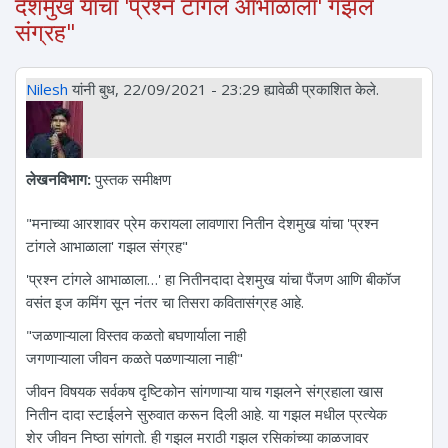
देशमुख यांचा 'प्रश्न टांगले आभाळाला' गझल
संग्रह"
Nilesh
यांनी बुध, 22/09/2021 - 23:29 ह्यावेळी प्रकाशित केले.
लेखनविभाग:
पुस्तक समीक्षण
"मनाच्या आरशावर प्रेम करायला लावणारा नितीन देशमुख यांचा 'प्रश्न
टांगले आभाळाला' गझल संग्रह"
'प्रश्न टांगले आभाळाला…' हा नितीनदादा देशमुख यांचा पैंजण आणि बीकॉज
वसंत इज कमिंग सून नंतर चा तिसरा कवितासंग्रह आहे.
"जळणाऱ्याला विस्तव कळतो बघणार्याला नाही
जगणाऱ्याला जीवन कळते पळणाऱ्याला नाही"
जीवन विषयक सर्वकष दृष्टिकोन सांगणाऱ्या याच गझलने संग्रहाला खास
नितीन दादा स्टाईलने सुरुवात करून दिली आहे. या गझल मधील प्रत्येक
शेर जीवन निष्ठा सांगतो. ही गझल मराठी गझल रसिकांच्या काळजावर