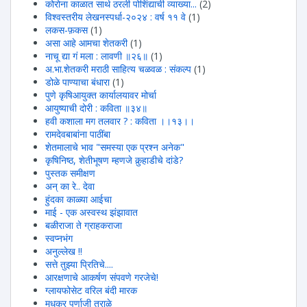
कोरोना काळात सार्थ ठरली पोशिंद्याची व्याख्या...
(2)
विश्वस्तरीय लेखनस्पर्धा-२०२४ : वर्ष ११ वे
(1)
लकस-फ़कस
(1)
असा आहे आमचा शेतकरी
(1)
नाचू द्या गं मला : लावणी ॥२६॥
(1)
अ.भा.शेतकरी मराठी साहित्य चळवळ : संकल्प
(1)
डोळे पाण्याचा बंधारा
(1)
पुणे कृषिआयुक्त कार्यालयावर मोर्चा
आयुष्याची दोरी : कविता ॥३४॥
हवी कशाला मग तलवार ? : कविता ।।१३।।
रामदेवबाबांना पाठींबा
शेतमालाचे भाव "समस्या एक प्रश्न अनेक"
कृषिनिष्ठ, शेतीभूषण म्हणजे कुर्‍हाडीचे दांडे?
पुस्तक समीक्षण
अन् का रे.. देवा
हुंदका काळ्या आईचा
माई - एक अस्वस्थ झंझावात
बळीराजा ते ग्राहकराजा
स्वप्नभंग
अनुल्लेख !!
सत्ते तुझ्या प्रितिचे....
आरक्षणाचे आकर्षण संपवणे गरजेचे!
ग्लायफोसेट वरिल बंदी मारक
मधुकर पुर्णाजी तराळे