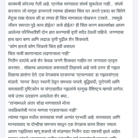
कायमची कोरल्या गेली आहे. प्रत्येक माणसाला संघर्ष चुकलेला नाही… संघर्ष
करताना जो माणूस डगमगतो त्याच्या डोक्यात चिंता घर करते एकदा का चिंतेने
मेंदूचा ताबा घेतला की हा तणाव ही चिंता माणसाला पोखरून टाकते… त्यामुळे
जीवन समरात पुढे काय होईल? कसे होईल? ही चिंता करण बसल्यापेक्षा आपण
आलेल्या परिस्थितीशी दोन हात करण्याची वृत्ती सदैव ठेवली पाहिजे. जगण्याचा
हाच खरा बाणा आणि लढाऊ वृत्ती पुढील शेर शिकवतो.
"कोण हारतो कोण जिंकतो चिंता हवी कशाला
चिंता याची बघणाऱ्याला लढणाऱ्याला नाही"
नितीन दादांचे असे शेर केवळ जगणे शिकवत नाहीत तर जगायला प्रवृत्त
करतात… सोबतच आपल्याला कशासाठी लिहायचे आहे याचे उत्तर ही गझल
लिहत्या हातांना देते. एक वेगळ्याच प्रकारचा 'प्रयत्नवाद' हा गझलसंग्रह
मांडतो. 'मानव' केंद्र स्थानी ठेवून समभाव जपतो. बुद्धिवादी, पुरोगामी आणि
समतावादी दृष्टिकोन या संग्रहातील गझलांचे प्रमुख वैशिष्ट्य म्हणावे लागेल.
याचे उत्तम उदाहरण असलेला शेर बघा...
"ताऱ्यामधले अंतर सोडा माणसातले मोजा
जवळिकतेची गरज माणसा ग्रहताऱ्याला नाही"
त्यांच्या गझल मधील वास्तवाचा स्पर्श अत्यंत प्रभावी आहे. वास्तववाद आणि
मानवतावाद या दोन्हीचा समन्वय साधून एक वेगळाच काव्य विचार ज्याला
आपण गझलियत म्हणू शकतो तो मांडण्यात नितीन दादा यशस्वी झाले आहेत.