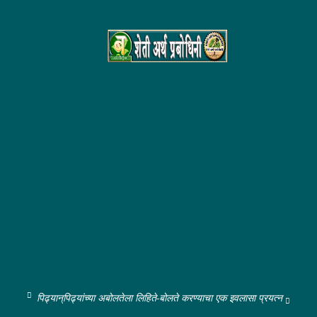
पिढ्यान्‌पिढ्यांच्या अबोलतेला लिहिते-बोलते करण्याचा एक इवलासा प्रयत्न