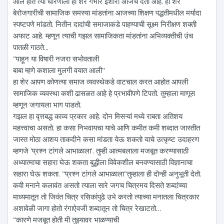
आले होते त्या धोरणाला हा शेर गंभीर इशारा आजच देतो आहे. हा शेर
बेरोजगारीची सामाजिक समस्या मांडतांना आजच्या शिक्षण पद्धतीमधील मर्यादा
स्पष्टपणे मांडतो. नितीन दादांची समाजाकडे पाहण्याची सूक्ष्म निरीक्षण शक्ती
अफाट आहे. म्हणून त्याची गझल सामाजिकता मांडतांना अभिव्यक्तीची उंच
पातळी गाठते...
"पाहून या विषारी नजरा सभोवताली
बाबा म्हणे कशाला मुलगी वयात आली"
हा शेर आपण कोणत्या समाज व्यवस्थेकडे वाटचाल करत आहोत आपली
सामाजिक व्यवस्था कशी ढासळत आहे हे प्रभावीपणे टिपतो. तुम्हाला माणूस
म्हणून जगायला भाग पाडतो.
गझल हा वृत्तबद्ध काव्य प्रकार आहे. दोन मिसऱ्यां मध्ये राबता अतिशय
महत्त्वाचा असतो. हा कसा निभवायचा याचे आणि कमीत कमी शब्दात जास्तीत
जास्त मोठा आशय ताकदीने कसा मांडता येऊ शकतो याचे उत्कृष्ट उदाहरण
म्हणजे 'प्रश्न टांगले आभाळाला'. तुम्ही आत्मबलाला मजबूत करण्यासाठी
अध्यात्माचा सहारा घेऊ शकता बुद्धीला विवेकशील बनवण्यासाठी विज्ञानाचा
सहारा घेऊ शकता. "प्रश्न टांगले आभाळाला"तुम्हाला ही दोन्ही अनुभूती देतो.
कवी मनाने कलावंत असतो त्याला सारे जगच चित्रमय दिसते शब्दांच्या
माध्यमातून तो जिवंत चित्र रसिकांपुढे उभे करतो त्याच्या मनातला चित्रकार
अशावेळी जागा होतो रंगाऐवजी शब्दातून तो चित्र रेखाटतो…
"कारणे मजबूत होती मी तुझ्यावर भाळण्याची