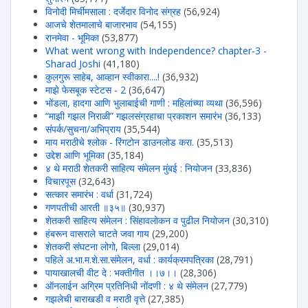
विनोदी मिर्चीमसाला : दर्जेदार विनोद संग्रह
(56,924)
आजचे शेतमालाचे बाजारभाव
(54,155)
रानमेवा - भूमिका
(53,877)
What went wrong with Independence? chapter-3 -
Sharad Joshi
(41,180)
कुलगुरू साहेब, आव्हान स्वीकारा....!
(36,932)
माझे फेसबूक स्टेटस - 2
(36,647)
भोंडला, हादगा आणि भुलाबाईची गाणी : महिलांच्या व्यथा
(36,596)
“माझी गझल निराळी” गझलसंग्रहाचा प्रकाशन समारंभ
(36,133)
संपर्क/सुचना/अभिप्राय
(35,544)
माय मराठीचे श्लोक - रिंगटोन डाउनलोड करा.
(35,513)
उद्देश आणि भूमिका
(35,184)
४ थे मराठी शेतकरी साहित्य संमेलन मुंबई : नियोजन
(33,836)
विचारपूस
(32,643)
सत्कार समारंभ : वर्धा
(31,724)
गणपतीची आरती ॥३५॥
(30,937)
शेतकरी साहित्य संमेलन : सिंहावलोकन व पुढील नियोजन
(30,310)
हंबरून वासराले चाटते जवा गाय
(29,200)
शेतकरी संघटना लोगो, बिल्ला
(29,014)
पहिले अ.भा.म.शे.सा.संमेलन, वर्धा : कार्यक्रमपत्रिका
(28,791)
पायाखालची वीट दे : भक्तीगीत ।।७।।
(28,306)
ऑनलाईन अग्रिम प्रतिनिधी नोंदणी : ४ थे संमेलन
(27,779)
गझलेची बाराखडी व मराठी वृत्ते
(27,385)