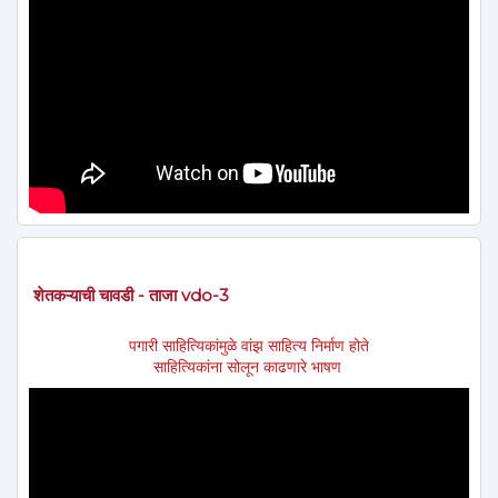
शेतकऱ्याची चावडी - ताजा vdo-3
पगारी साहित्यिकांमुळे वांझ साहित्य निर्माण होते
साहित्यिकांना सोलून काढणारे भाषण