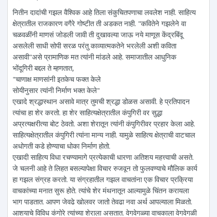
नितीन दादांची गझल वैश्विक आहे तिला संकुचितपणाचा लवलेश नाही. साहित्य
क्षेत्रातील राजकारण वगैरे गोष्टीत ती अडकत नाही. "कवितेने गझलेने वा
चळवळींनी माणसं जोडली जावी ती दुखावल्या जाऊ नये माणूस केंद्रबिंदू
असलेली साधी सोपी सरळ परंतु काव्यात्मकतेने भरलेली अशी कविता
असावी"असे प्रामाणिक मत त्यांनी मांडले आहे. समाजातील आधुनिक
भोंदूगिरी बद्दल ते म्हणतात,
"चाणाक्ष माणसांनी इतकेच फक्त केले
सोयीनुसार त्यांनी निर्माण भक्त केले"
एखादे श्रद्धास्थान असावे मात्र तुमची श्रद्धा डोळस असावी. हे प्रतिपादन
त्यांचा हा शेर करतो. हा शेर साहित्यक्षेत्रातील कंपुगिरी वर सुद्धा
अप्रत्यक्षरीत्या बोट ठेवतो. अशा शेरातून त्यांनी कंपुगिरीवर प्रहार केला आहे.
साहित्यक्षेत्रातील कंपुगिरी त्यांना मान्य नाही. यामुळे साहित्य क्षेत्राची वाटचाल
अधोगती कडे होण्याचा धोका निर्माण होतो.
एखादी साहित्य विधा रचण्यामागे प्रत्येकाची धारणा अतिशय महत्त्वाची असते.
जे चलनी आहे ते लिहत बसल्यापेक्षा विचार रुजवून तो फुलवण्याचे मौलिक कार्य
हा गझल संग्रह करतो. या संग्रहातील गझल वाचतांना एक विचार प्रक्रिया
वाचकांच्या मनात सुरू होते. त्यांचे शेर मंथनातून आल्यामुळे चिंतन करायला
भाग पाडतात. आपण जेवढे खोलवर जातो तेवढा नवा अर्थ आपल्याला मिळतो.
आशयाचे विविध कंगोरे त्यांच्या शेराला असतात. वेगवेगळ्या वाचकाला वेगवेगळी