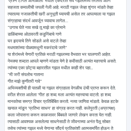
'प्रश्न टांगले आभाळाला' मधील एकंदरीत सर्व गझलांमध्ये तरलता आणि
सहजता कमालीची जपली गेली आहे. मराठी गझल जेव्हा शृंगार मांडते तेव्हा
त्यातल्या नजाकतीची खरी अनुभूती घ्यायची असेल तर आपल्याला या गझल
संग्रहाचा संदर्भ आवर्जून घ्यावाच लागेल…
"उगाच घेते नाव सखे तू माझे का प्रेमाने
डाळिंबाच्या ओठावरती कडुनिंबाचे गाणे
घर हृदयाचे तिने सोडले असे वाटले तेव्हा
मधमाशांच्या पोळ्यामधुनी मकरंदाचे जाणे"
या शेरांमध्ये येणारी प्रतिकं मराठी गझलच्या वैभवात भर घालणारी आहेत.
नेमक्या शब्दात आपले म्हणणे मांडता येणे हे कवीसाठी अत्यंत महत्त्वाचे असते.
त्यांच्या एका छोट्या बहारातील गझल मधील काही शेर पहा...
"मी जरी संपलोच गाताना
गीत माझे कुणीतरी गावे"
अभिव्यक्तीची ही पातळी या गझल संग्रहाला वेगळीच उंची प्राप्त करून देते.
वरील शेरात आलेला 'गीत' हा शब्द मला अत्यंत महत्त्वाचा वाटतो. हा शब्द
मानवतेचा समग्र विचार प्रतिबिंबित करतो. नव्या जाणिवा मांडतो. केवळ हटके
खयाल मांडून 'प्रतिभा साधन' हा संग्रह करत नाही. कलेपुरती (अप्रत्यक्ष)
कला जोपासना करून काळजावर बिंबवले जाणारे लेखन करता येत नाही.
त्यासाठी आवश्यक असलेल्या साधनेसाठी ते जीवनाच्या अनंत पैलू सोबत
तसेच त्यांच्या गझल मध्ये येणाऱ्या सौंदर्य प्रतिकांशी आत्मसमर्पित होऊन ते