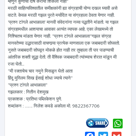
म्हणुन कुणाचा दोष कराया शिकलो नाही"
मराठी साहित्यविश्वातील समीक्षकांनी ह्या संग्रहाची योग्य दखल घ्यावी असे
वाटते. केवळ मराठी गझल पुरते मर्यादित या संग्रहाला ठेवता येणार नाही.
'प्रश्न टांगले आभाळाला' मानवी संवेदनांना नव्या पद्धतीने मांडतो. या गझल
संग्रहामधील आशयाचा आवाका अत्यंत व्यापक आहे. एका लेखामध्ये तो
निश्चितच मांडता येणार नाही. "प्रश्न टांगले आभाळाला"गझल संग्रह
मानवतेच्या उद्धारासाठी वाचणार्‍या प्रत्येक माणसाला एक जबाबदारी सोपवतो.
नुसते जबाबदारी सोपवून मोकळे होत नाही तर तुम्हाला ती पार पाडण्याची
आंतरिक शक्ती सुद्धा देतो. ती वैश्विक जबाबदारी त्यांच्याच शेरात मांडून मी
रजा घेतो...
"मी रक्ताचेच चार नमुने मिसळुन घेतो आता
हिंदू मुस्लिम सिख ईसाई शोधा ज्याचे त्याने"
"प्रश्न टांगले आभाळाला"
गझलकार : नितीन देशमुख
प्रकाशक : प्रतिभा पब्लिकेशन पुणे.
शब्दांकन : ……. निलेश कवडे अकोला मो. 9822367706
Wh
Faceboo
Twitte
Gm