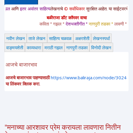
तर अवांतर साहित्य
लेखनाचे
© सर्वाधिकार
सुरक्षित आहेत. या साईटवरचे साहित्य इतरांना
बळीराजा डॉट कॉमवर वाचा
कविता * गझल * 
देशभक्तीगीत * 
नागपुरी तडका *
 लावणी * अंगाईगीत 
नवीन लेखन
ताजे लेखन
साहित्य चळवळ
अक्षरशेती
लेखनस्पर्धा
वाङ्मयशेती
काव्यधारा
मराठी गझल
नागपुरी तडका
विनोदी लेखन
आजचे बाजारभाव
आजचे बाजारभाव पाहण्यासाठी
https://www.baliraja.com/node/3024
या लिंकवर क्लिक करा.
"मनाच्या आरशावर प्रेम करायला लावणारा नितीन