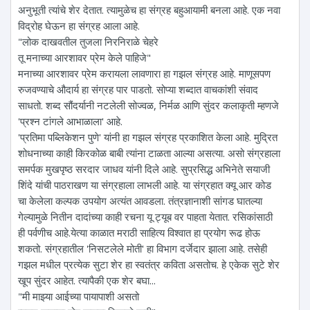
अनुभूती त्यांचे शेर देतात. त्यामुळेच हा संग्रह बहुआयामी बनला आहे. एक नवा
विद्रोह घेऊन हा संग्रह आला आहे.
"लोक दाखवतील तुजला निरनिराळे चेहरे
तू मनाच्या आरशावर प्रेम केले पाहिजे"
मनाच्या आरशावर प्रेम करायला लावणारा हा गझल संग्रह आहे. माणूसपण
रुजवण्याचे औदार्य हा संग्रह पार पाडतो. सोप्या शब्दात वाचकांशी संवाद
साधतो. शब्द सौंदर्यानी नटलेली सोज्वळ, निर्मळ आणि सुंदर कलाकृती म्हणजे
'प्रश्न टांगले आभाळाला' आहे.
'प्रतिमा पब्लिकेशन पुणे' यांनी हा गझल संग्रह प्रकाशित केला आहे. मुद्रित
शोधनाच्या काही किरकोळ बाबी त्यांना टाळता आल्या असत्या. असो संग्रहाला
समर्पक मुखपृष्ठ सरदार जाधव यांनी दिले आहे. सुप्रसिद्ध अभिनेते सयाजी
शिंदे यांची पाठराखण या संग्रहाला लाभली आहे. या संग्रहात क्यू आर कोड
चा केलेला कल्पक उपयोग अत्यंत आवडला. तंत्रज्ञानाशी सांगड घातल्या
गेल्यामुळे नितीन दादांच्या काही रचना यू ट्यूब वर पाहता येतात. रसिकांसाठी
ही पर्वणीच आहे.येत्या काळात मराठी साहित्य विश्वात हा प्रयोग रूढ होऊ
शकतो. संग्रहातील 'निसटलेले मोती' हा विभाग दर्जेदार झाला आहे. तसेही
गझल मधील प्रत्येक सुटा शेर हा स्वतंत्र कविता असतोच. हे एकेक सुटे शेर
खूप सुंदर आहेत. त्यापैकी एक शेर बघा...
"मी माझ्या आईच्या पायापाशी असतो