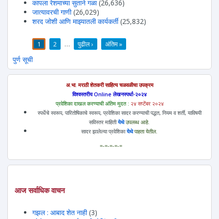
कापला रेशमाच्या सुताने गळा
(26,636)
जात्यावरची गाणी
(26,029)
शरद जोशी आणि माझ्यातली कार्यकर्ती
(25,832)
1
2
…
पुढील ›
अंतिम »
पाने
पुर्ण सूची
अ.भा. मराठी शेतकरी साहित्य चळवळीचा उपक्रम
विश्वस्तरीय Online लेखनस्पर्धा-२०२४
प्रवेशिका दाखल करण्याची अंतिम मुदत :
२४ सप्टेंबर २०२४
स्पर्धेचे स्वरूप, पारितोषिकाचे स्वरूप, प्रवेशिका सादर करण्याची पद्धत, नियम व शर्ती, याविषयी
सविस्तर माहिती
येथे
उपलब्ध आहे.
सादर झालेल्या प्रवेशिका
येथे
पाहता येतील.
=-=-=-=-=
आज सर्वाधिक वाचन
गझल : आबाद शेत नाही
(3)