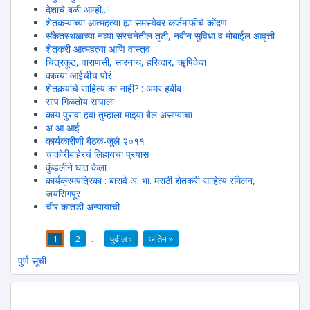
देशाचे बळी आम्ही...!
शेतकऱ्यांच्या आत्महत्या ह्या समस्येवर कर्जमाफीचे कोंदण
संकेतस्थळाच्या नव्या संरचनेतील तृटी, नवीन सुविधा व मोबाईल आवृत्ती
शेतकरी आत्महत्या आणि वास्तव
चित्रकूट, वाराणसी, सारनाथ, हरिव्दार, ॠषिकेश
काळ्या आईचीच पोरं
शेतकर्‍यांचे साहित्य का नाही? : अमर हबीब
साप गिळतोय सापाला
काय पुरावा हवा तुम्हाला माझ्या बैल असण्याचा
अ आ आई
कार्यकारीणी बैठक-जुलै २०११
चाकोरीबाहेरचं लिहायचा प्रयास
कुंडलीने घात केला
कार्यक्रमपत्रिका : बारावे अ. भा. मराठी शेतकरी साहित्य संमेलन,
जयसिंगपूर
चीर कातडी अन्यायाची
1
2
…
पुढील ›
अंतिम »
पाने
पुर्ण सूची