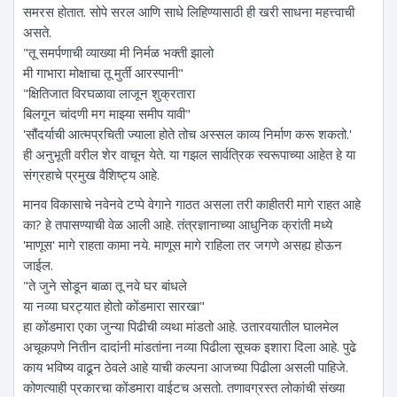
समरस होतात. सोपे सरल आणि साधे लिहिण्यासाठी ही खरी साधना महत्त्वाची
असते.
"तू समर्पणाची व्याख्या मी निर्मळ भक्ती झालो
मी गाभारा मोक्षाचा तू मुर्ती आरस्पानी"
"क्षितिजात विरघळावा लाजून शुक्रतारा
बिलगून चांदणी मग माझ्या समीप यावी"
'सौंदर्याची आत्मप्रचिती ज्याला होते तोच अस्सल काव्य निर्माण करू शकतो.'
ही अनुभूती वरील शेर वाचून येते. या गझल सार्वत्रिक स्वरूपाच्या आहेत हे या
संग्रहाचे प्रमुख वैशिष्ट्य आहे.
मानव विकासाचे नवेनवे टप्पे वेगाने गाठत असला तरी काहीतरी मागे राहत आहे
का? हे तपासण्याची वेळ आली आहे. तंत्रज्ञानाच्या आधुनिक क्रांती मध्ये
'माणूस' मागे राहता कामा नये. माणूस मागे राहिला तर जगणे असह्य होऊन
जाईल.
"ते जुने सोडून बाळा तू नवे घर बांधले
या नव्या घरट्यात होतो कोंडमारा सारखा"
हा कोंडमारा एका जुन्या पिढीची व्यथा मांडतो आहे. उतारवयातील घालमेल
अचूकपणे नितीन दादांनी मांडतांना नव्या पिढीला सूचक इशारा दिला आहे. पुढे
काय भविष्य वाढून ठेवले आहे याची कल्पना आजच्या पिढीला असली पाहिजे.
कोणत्याही प्रकारचा कोंडमारा वाईटच असतो. तणावग्रस्त लोकांची संख्या