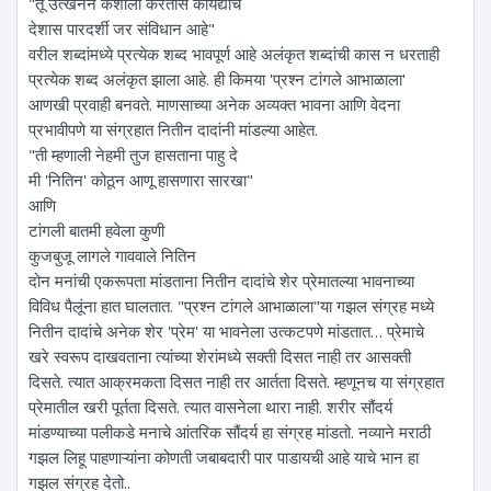
"तू उत्खनन कशाला करतोस कायद्यांचे
देशास पारदर्शी जर संविधान आहे"
वरील शब्दांमध्ये प्रत्येक शब्द भावपूर्ण आहे अलंकृत शब्दांची कास न धरताही
प्रत्येक शब्द अलंकृत झाला आहे. ही किमया 'प्रश्न टांगले आभाळाला'
आणखी प्रवाही बनवते. माणसाच्या अनेक अव्यक्त भावना आणि वेदना
प्रभावीपणे या संग्रहात नितीन दादांनी मांडल्या आहेत.
"ती म्हणाली नेहमी तुज हासताना पाहु दे
मी 'नितिन' कोठून आणू हासणारा सारखा"
आणि
टांगली बातमी हवेला कुणी
कुजबुजू लागले गाववाले नितिन
दोन मनांची एकरूपता मांडताना नितीन दादांचे शेर प्रेमातल्या भावनाच्या
विविध पैलूंना हात घालतात. "प्रश्न टांगले आभाळाला"या गझल संग्रह मध्ये
नितीन दादांचे अनेक शेर 'प्रेम' या भावनेला उत्कटपणे मांडतात… प्रेमाचे
खरे स्वरूप दाखवताना त्यांच्या शेरांमध्ये सक्ती दिसत नाही तर आसक्ती
दिसते. त्यात आक्रमकता दिसत नाही तर आर्तता दिसते. म्हणूनच या संग्रहात
प्रेमातील खरी पूर्तता दिसते. त्यात वासनेला थारा नाही. शरीर सौंदर्य
मांडण्याच्या पलीकडे मनाचे आंतरिक सौंदर्य हा संग्रह मांडतो. नव्याने मराठी
गझल लिहू पाहणाऱ्यांना कोणती जबाबदारी पार पाडायची आहे याचे भान हा
गझल संग्रह देतो..