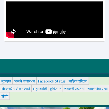
मुखपृष्ठ
आजचे बाजारभाव
Facebook Status
साहित्य संमेलन
विश्वस्तरीय लेखनस्पर्धा
वाङ्मयशेती
कृषिजगत
शेतकरी संघटना
शेतकऱ्यांचा राजा
संपर्क