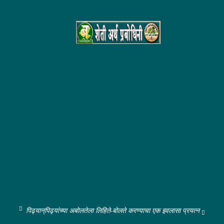
पिढ्यान्‌पिढ्यांच्या अबोलतेला लिहिते-बोलते करण्याचा एक इवलासा प्रयत्न