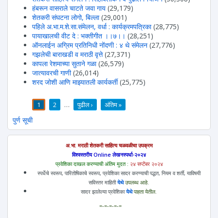
हंबरून वासराले चाटते जवा गाय
(29,179)
शेतकरी संघटना लोगो, बिल्ला
(29,001)
पहिले अ.भा.म.शे.सा.संमेलन, वर्धा : कार्यक्रमपत्रिका
(28,775)
पायाखालची वीट दे : भक्तीगीत ।।७।।
(28,251)
ऑनलाईन अग्रिम प्रतिनिधी नोंदणी : ४ थे संमेलन
(27,776)
गझलेची बाराखडी व मराठी वृत्ते
(27,371)
कापला रेशमाच्या सुताने गळा
(26,579)
जात्यावरची गाणी
(26,014)
शरद जोशी आणि माझ्यातली कार्यकर्ती
(25,775)
1
2
…
पुढील ›
अंतिम »
पाने
पुर्ण सूची
अ.भा. मराठी शेतकरी साहित्य चळवळीचा उपक्रम
विश्वस्तरीय Online लेखनस्पर्धा-२०२४
प्रवेशिका दाखल करण्याची अंतिम मुदत :
२४ सप्टेंबर २०२४
स्पर्धेचे स्वरूप, पारितोषिकाचे स्वरूप, प्रवेशिका सादर करण्याची पद्धत, नियम व शर्ती, याविषयी
सविस्तर माहिती
येथे
उपलब्ध आहे.
सादर झालेल्या प्रवेशिका
येथे
पाहता येतील.
=-=-=-=-=