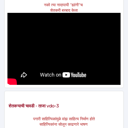
नको त्या नादापायी "ह्यांनी"च
शेतकरी बरबाद केला
शेतकऱ्याची चावडी - ताजा vdo-3
पगारी साहित्यिकांमुळे वांझ साहित्य निर्माण होते
साहित्यिकांना सोलून काढणारे भाषण