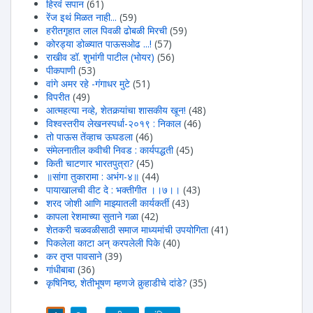
हिरवंं सपान
(61)
रेंज इथं मिळत नाही...
(59)
हरीतगृहात लाल पिवळी ढोबळी मिरची
(59)
कोरड्या डोळ्यात पाऊसओढ ...!
(57)
राखीव डॉ. शुभांगी पाटील (भोयर)
(56)
पीकपाणी
(53)
वांगे अमर रहे -गंगाधर मुटे
(51)
विपरीत
(49)
आत्महत्या नव्हे, शेतकर्‍यांचा शासकीय खून!
(48)
विश्वस्तरीय लेखनस्पर्धा-२०१९ : निकाल
(46)
तो पाऊस तेंव्हाच ऊघडला
(46)
संमेलनातील कवीची निवड : कार्यपद्धती
(45)
किती चाटणार भारतपुत्रा?
(45)
॥सांगा तुकारामा : अभंग-४॥
(44)
पायाखालची वीट दे : भक्तीगीत ।।७।।
(43)
शरद जोशी आणि माझ्यातली कार्यकर्ती
(43)
कापला रेशमाच्या सुताने गळा
(42)
शेतकरी चळवळीसाठी समाज माध्यमांची उपयोगिता
(41)
पिकलेला काटा अन् करपलेली पिके
(40)
कर तृप्त पावसाने
(39)
गांधीबाबा
(36)
कृषिनिष्ठ, शेतीभूषण म्हणजे कुर्‍हाडीचे दांडे?
(35)