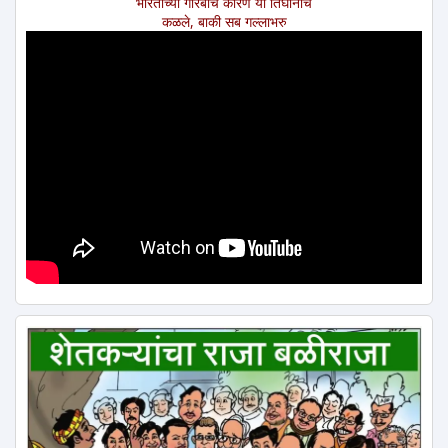
भारताच्या गरिबीचे कारण या तिघांनाच
कळले, बाकी सब गल्लाभरु