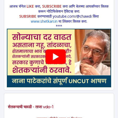
आजच चॅनेल
LIKE
करा,
SUBSCRIBE
करा आणि बेलच्या आयकॉनवर क्लिक
करून नोटिफिकेशन ऍक्टिव्ह करा.
SUBSRIBE
करण्यासाठी youtube.com/@chawdi किंवा
www.shetkari.in
या लिंकवर क्लिक करा.
***
शेतकऱ्याची चावडी - ताजा vdo-1