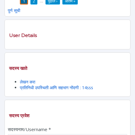
1
2
…
पुढील ›
अंतिम »
पाने
पुर्ण सूची
User Details
सदस्य खाते
लेखन करा
प्रतिनिधी उपस्थिती आणि सहभाग नोंदणी : 14sss
सदस्य प्रवेश
सदस्यनाम/Username
*