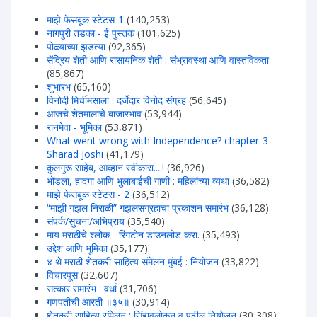
माझे फेसबूक स्टेटस-1
(140,253)
नागपुरी तडका - ई पुस्तक
(101,625)
पोळ्याच्या झडत्या
(92,365)
सेंद्रिय शेती आणि रासायनिक शेती : संभ्रावस्था आणि वास्तविकता
(85,867)
शुभारंभ
(65,160)
विनोदी मिर्चीमसाला : दर्जेदार विनोद संग्रह
(56,645)
आजचे शेतमालाचे बाजारभाव
(53,944)
रानमेवा - भूमिका
(53,871)
What went wrong with Independence? chapter-3 -
Sharad Joshi
(41,179)
कुलगुरू साहेब, आव्हान स्वीकारा....!
(36,926)
भोंडला, हादगा आणि भुलाबाईची गाणी : महिलांच्या व्यथा
(36,582)
माझे फेसबूक स्टेटस - 2
(36,512)
“माझी गझल निराळी” गझलसंग्रहाचा प्रकाशन समारंभ
(36,128)
संपर्क/सुचना/अभिप्राय
(35,540)
माय मराठीचे श्लोक - रिंगटोन डाउनलोड करा.
(35,493)
उद्देश आणि भूमिका
(35,177)
४ थे मराठी शेतकरी साहित्य संमेलन मुंबई : नियोजन
(33,822)
विचारपूस
(32,607)
सत्कार समारंभ : वर्धा
(31,706)
गणपतीची आरती ॥३५॥
(30,914)
शेतकरी साहित्य संमेलन : सिंहावलोकन व पुढील नियोजन
(30,308)