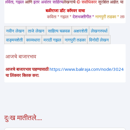
ता, गझल
आणि
इतर अवांतर साहित्य
लेखनाचे
© सर्वाधिकार
सुरक्षित आहेत. या साईटवरचे स
बळीराजा डॉट कॉमवर वाचा
कविता * गझल * 
देशभक्तीगीत * 
नागपुरी तडका *
 लावणी * अ
नवीन लेखन
ताजे लेखन
साहित्य चळवळ
अक्षरशेती
लेखनस्पर्धा
वाङ्मयशेती
काव्यधारा
मराठी गझल
नागपुरी तडका
विनोदी लेखन
आजचे बाजारभाव
आजचे बाजारभाव पाहण्यासाठी
https://www.baliraja.com/node/3024
या लिंकवर क्लिक करा.
दुःख मातीतले....