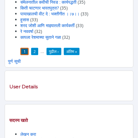
संमेलनातील कवीची निवड : कार्यपद्धती
(35)
किती चाटणार भारतपुत्रा?
(35)
पायाखालची वीट दे : भक्तीगीत ।।७।।
(33)
हूसास
(33)
शरद जोशी आणि माझ्यातली कार्यकर्ती
(33)
रे नववर्षा
(32)
कापला रेशमाच्या सुताने गळा
(32)
1
2
…
पुढील ›
अंतिम »
पाने
पुर्ण सूची
User Details
सदस्य खाते
लेखन करा