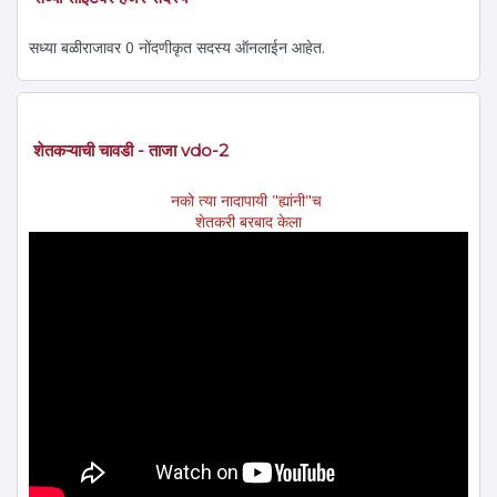
सध्या बळीराजावर 0 नोंदणीकृत सदस्य ऑनलाईन आहेत.
शेतकऱ्याची चावडी - ताजा vdo-2
नको त्या नादापायी "ह्यांनी"च
शेतकरी बरबाद केला