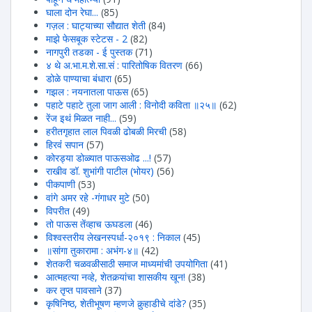
घाला दोन रेघा...
(85)
गज़ल : घाट्याच्या सौद्यात शेती
(84)
माझे फेसबूक स्टेटस - 2
(82)
नागपुरी तडका - ई पुस्तक
(71)
४ थे अ.भा.म.शे.सा.सं : पारितोषिक वितरण
(66)
डोळे पाण्याचा बंधारा
(65)
गझल : नयनातला पाऊस
(65)
पहाटे पहाटे तुला जाग आली : विनोदी कविता ॥२५॥
(62)
रेंज इथं मिळत नाही...
(59)
हरीतगृहात लाल पिवळी ढोबळी मिरची
(58)
हिरवंं सपान
(57)
कोरड्या डोळ्यात पाऊसओढ ...!
(57)
राखीव डॉ. शुभांगी पाटील (भोयर)
(56)
पीकपाणी
(53)
वांगे अमर रहे -गंगाधर मुटे
(50)
विपरीत
(49)
तो पाऊस तेंव्हाच ऊघडला
(46)
विश्वस्तरीय लेखनस्पर्धा-२०१९ : निकाल
(45)
॥सांगा तुकारामा : अभंग-४॥
(42)
शेतकरी चळवळीसाठी समाज माध्यमांची उपयोगिता
(41)
आत्महत्या नव्हे, शेतकर्‍यांचा शासकीय खून!
(38)
कर तृप्त पावसाने
(37)
कृषिनिष्ठ, शेतीभूषण म्हणजे कुर्‍हाडीचे दांडे?
(35)