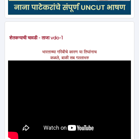
शेतकऱ्याची चावडी - ताजा vdo-1
भारताच्या गरिबीचे कारण या तिघांनाच
कळले, बाकी सब गल्लाभरु