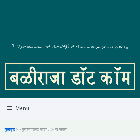
पिढ्यान्‌पिढ्यांच्या अबोलतेला लिहिते-बोलते करण्याचा एक इवलासा प्रयत्न
Menu
मुखपृष्ठ
>> युगात्मा शरद जोशी : ८५ वी जयंती