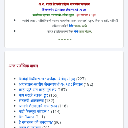
अ.भा. मराठी शेतकरी साहित्य चळवळीचा उपक्रम
विश्वस्तरीय Online लेखनस्पर्धा-२०२४
प्रवेशिका दाखल करण्याची अंतिम मुदत :
२४ सप्टेंबर २०२४
स्पर्धेचे स्वरूप, पारितोषिकाचे स्वरूप, प्रवेशिका सादर करण्याची पद्धत, नियम व शर्ती, याविषयी
सविस्तर माहिती
येथे
उपलब्ध आहे.
सादर झालेल्या प्रवेशिका
येथे
पाहता येतील.
=-=-=-=-=
आज सर्वाधिक वाचन
विनोदी मिर्चीमसाला : दर्जेदार विनोद संग्रह
(227)
आंतरजाल-स्तरीय लेखनस्पर्धा-२०१४ : निकाल
(182)
काही सुटे अन काही मुटे शेर
(167)
माय मराठी स्तवन git
(155)
शेतकरी आत्महत्या
(132)
आजचे शेतमालाचे बाजारभाव
(116)
माझे फेसबूक स्टेटस-1
(114)
विलगीकरण
(111)
हे गणराज्य की धनराज्य?
(96)
पाहून घे महात्म्या
(91)