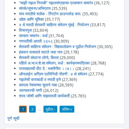
“माझी गझल निराळी” गझलसंग्रहाचा प्रकाशन समारंभ
(36,127)
संपर्क/सुचना/अभिप्राय
(35,539)
माय मराठीचे श्लोक - रिंगटोन डाउनलोड करा.
(35,493)
उद्देश आणि भूमिका
(35,177)
४ थे मराठी शेतकरी साहित्य संमेलन मुंबई : नियोजन
(33,817)
विचारपूस
(32,604)
सत्कार समारंभ : वर्धा
(31,704)
गणपतीची आरती ॥३५॥
(30,909)
शेतकरी साहित्य संमेलन : सिंहावलोकन व पुढील नियोजन
(30,305)
हंबरून वासराले चाटते जवा गाय
(29,178)
शेतकरी संघटना लोगो, बिल्ला
(29,000)
पहिले अ.भा.म.शे.सा.संमेलन, वर्धा : कार्यक्रमपत्रिका
(28,768)
पायाखालची वीट दे : भक्तीगीत ।।७।।
(28,241)
ऑनलाईन अग्रिम प्रतिनिधी नोंदणी : ४ थे संमेलन
(27,774)
गझलेची बाराखडी व मराठी वृत्ते
(27,369)
कापला रेशमाच्या सुताने गळा
(26,569)
जात्यावरची गाणी
(26,012)
शरद जोशी आणि माझ्यातली कार्यकर्ती
(25,765)
1
2
…
पुढील ›
अंतिम »
पाने
पुर्ण सूची