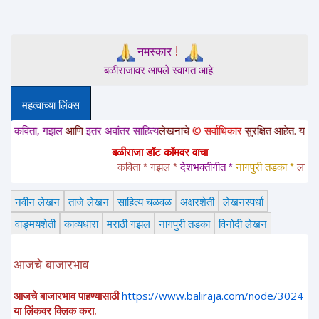
!
नमस्कार
बळीराजावर आपले स्वागत आहे.
महत्वाच्या लिंक्स
िता, गझल
आणि
इतर अवांतर साहित्य
लेखनाचे
© सर्वाधिकार
सुरक्षित आहेत. या साईटवरचे 
बळीराजा डॉट कॉमवर वाचा
कविता * गझल * 
देशभक्तीगीत * 
नागपुरी तडका *
 लावणी * 
नवीन लेखन
ताजे लेखन
साहित्य चळवळ
अक्षरशेती
लेखनस्पर्धा
वाङ्मयशेती
काव्यधारा
मराठी गझल
नागपुरी तडका
विनोदी लेखन
आजचे बाजारभाव
आजचे बाजारभाव पाहण्यासाठी
https://www.baliraja.com/node/3024
या लिंकवर क्लिक करा.