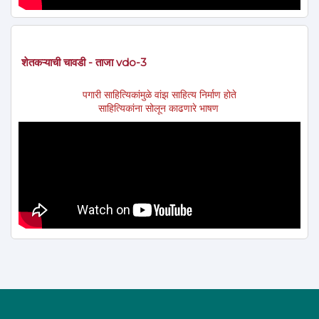
शेतकऱ्याची चावडी - ताजा vdo-3
पगारी साहित्यिकांमुळे वांझ साहित्य निर्माण होते
साहित्यिकांना सोलून काढणारे भाषण