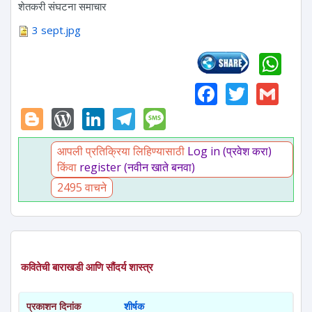
शेतकरी संघटना समाचार
3 sept.jpg
Wh
Faceboo
Twitte
Gm
Blogger
WordPress
LinkedIn
Telegram
Message
आपली प्रतिक्रिया लिहिण्यासाठी
Log in (प्रवेश करा)
किंवा
register (नवीन खाते बनवा)
2495 वाचने
कवितेची बाराखडी आणि सौंदर्य शास्त्र
प्रकाशन दिनांक
शीर्षक