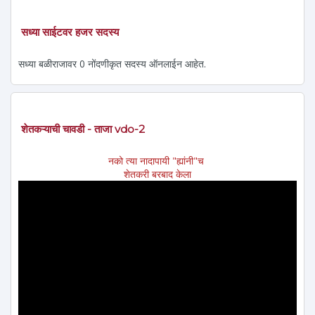
सध्या साईटवर हजर सदस्य
सध्या बळीराजावर 0 नोंदणीकृत सदस्य ऑनलाईन आहेत.
शेतकऱ्याची चावडी - ताजा vdo-2
नको त्या नादापायी "ह्यांनी"च
शेतकरी बरबाद केला