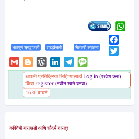
Wh
Fac
Twit
भावपूर्ण श्रद्धांजली
श्रद्धांजली
शेतकरी संघटना
Gmail
Blogger
WordPress
LinkedIn
Telegram
Message
आपली प्रतिक्रिया लिहिण्यासाठी
Log in (प्रवेश करा)
किंवा
register (नवीन खाते बनवा)
1636 वाचने
कवितेची बाराखडी आणि सौंदर्य शास्त्र