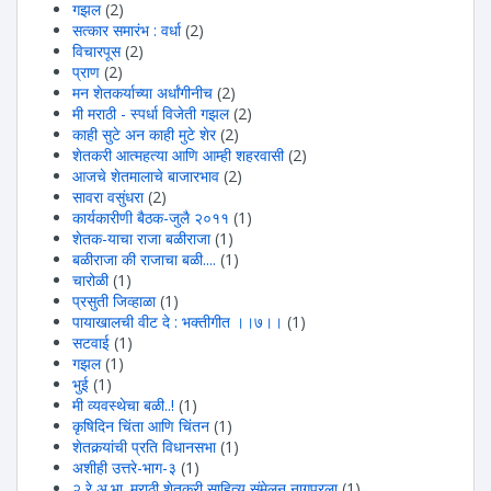
गझल
(2)
सत्कार समारंभ : वर्धा
(2)
विचारपूस
(2)
प्राण
(2)
मन शेतकर्याच्या अर्धांगीनीच
(2)
मी मराठी - स्पर्धा विजेती गझल
(2)
काही सुटे अन काही मुटे शेर
(2)
शेतकरी आत्महत्या आणि आम्ही शहरवासी
(2)
आजचे शेतमालाचे बाजारभाव
(2)
सावरा वसुंधरा
(2)
कार्यकारीणी बैठक-जुलै २०११
(1)
शेतक-याचा राजा बळीराजा
(1)
बळीराजा की राजाचा बळी....
(1)
चारोळी
(1)
प्रसुती जिव्हाळा
(1)
पायाखालची वीट दे : भक्तीगीत ।।७।।
(1)
सटवाई
(1)
गझल
(1)
भुई
(1)
मी व्यवस्थेचा बळी..!
(1)
कृषिदिन चिंता आणि चिंतन
(1)
शेतकर्‍यांची प्रति विधानसभा
(1)
अशीही उत्तरे-भाग-३
(1)
२ रे अ.भा. मराठी शेतकरी साहित्य संमेलन नागपूरला
(1)