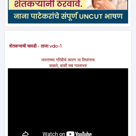
शेतकऱ्याची चावडी - ताजा vdo-1
भारताच्या गरिबीचे कारण या तिघांनाच
कळले, बाकी सब गल्लाभरु