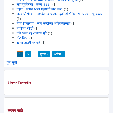
सांग तुकोराया : अभंग ॥२२॥
(1)
गझल....भाषणे आता गड्यांनो बास करा.
(1)
शरद जोशी यांना यशवंतराव चव्हाण कृषी औद्योगिक समाजरचना पुरस्कार
(1)
दिशा विचारांची –जीव सृष्टीच्या अस्तित्वासाठी
(1)
नकोश्या गोष्टी
(1)
वांगे अमर रहे -गंगाधर मुटे
(1)
हॉट चिप्स
(1)
खाया उठली महागाई
(1)
1
2
…
पुढील ›
अंतिम »
पाने
पुर्ण सूची
User Details
सदस्य खाते