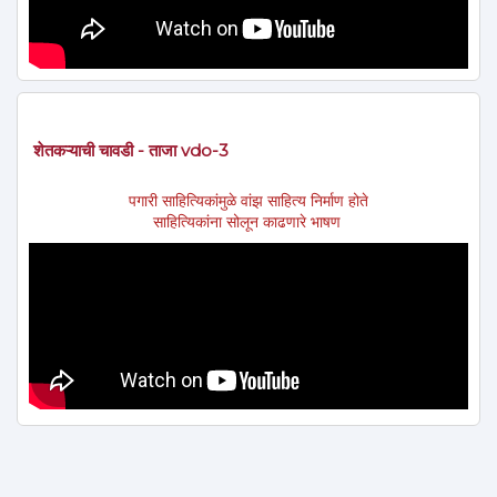
शेतकऱ्याची चावडी - ताजा vdo-3
पगारी साहित्यिकांमुळे वांझ साहित्य निर्माण होते
साहित्यिकांना सोलून काढणारे भाषण