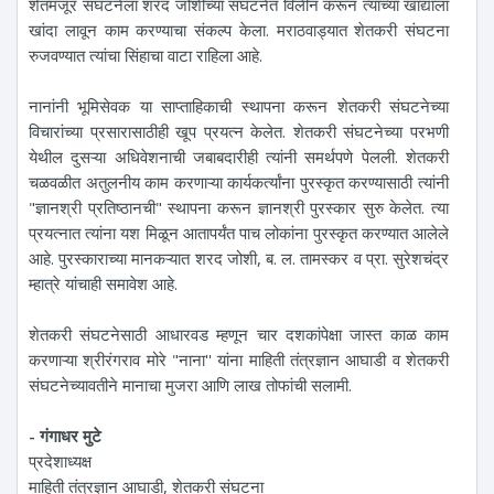
शेतमजूर संघटनेला शरद जोशींच्या संघटनेत विलीन करून त्यांच्या खांद्याला
खांदा लावून काम करण्याचा संकल्प केला. मराठवाड्यात शेतकरी संघटना
रुजवण्यात त्यांचा सिंहाचा वाटा राहिला आहे.
नानांनी भूमिसेवक या साप्ताहिकाची स्थापना करून शेतकरी संघटनेच्या
विचारांच्या प्रसारासाठीही खूप प्रयत्न केलेत. शेतकरी संघटनेच्या परभणी
येथील दुसऱ्या अधिवेशनाची जबाबदारीही त्यांनी समर्थपणे पेलली. शेतकरी
चळवळीत अतुलनीय काम करणाऱ्या कार्यकर्त्यांना पुरस्कृत करण्यासाठी त्यांनी
"ज्ञानश्री प्रतिष्ठानची" स्थापना करून ज्ञानश्री पुरस्कार सुरु केलेत. त्या
प्रयत्नात त्यांना यश मिळून आतापर्यंत पाच लोकांना पुरस्कृत करण्यात आलेले
आहे. पुरस्काराच्या मानकऱ्यात शरद जोशी, ब. ल. तामस्कर व प्रा. सुरेशचंद्र
म्हात्रे यांचाही समावेश आहे.
शेतकरी संघटनेसाठी आधारवड म्हणून चार दशकांपेक्षा जास्त काळ काम
करणाऱ्या श्रीरंगराव मोरे "नाना'' यांना माहिती तंत्रज्ञान आघाडी व शेतकरी
संघटनेच्यावतीने मानाचा मुजरा आणि लाख तोफांची सलामी.
- गंगाधर मुटे
प्रदेशाध्यक्ष
माहिती तंत्रज्ञान आघाडी, शेतकरी संघटना