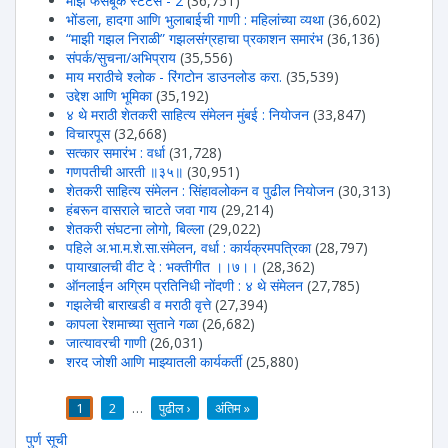
माझे फेसबूक स्टेटस - 2
(36,751)
भोंडला, हादगा आणि भुलाबाईची गाणी : महिलांच्या व्यथा
(36,602)
“माझी गझल निराळी” गझलसंग्रहाचा प्रकाशन समारंभ
(36,136)
संपर्क/सुचना/अभिप्राय
(35,556)
माय मराठीचे श्लोक - रिंगटोन डाउनलोड करा.
(35,539)
उद्देश आणि भूमिका
(35,192)
४ थे मराठी शेतकरी साहित्य संमेलन मुंबई : नियोजन
(33,847)
विचारपूस
(32,668)
सत्कार समारंभ : वर्धा
(31,728)
गणपतीची आरती ॥३५॥
(30,951)
शेतकरी साहित्य संमेलन : सिंहावलोकन व पुढील नियोजन
(30,313)
हंबरून वासराले चाटते जवा गाय
(29,214)
शेतकरी संघटना लोगो, बिल्ला
(29,022)
पहिले अ.भा.म.शे.सा.संमेलन, वर्धा : कार्यक्रमपत्रिका
(28,797)
पायाखालची वीट दे : भक्तीगीत ।।७।।
(28,362)
ऑनलाईन अग्रिम प्रतिनिधी नोंदणी : ४ थे संमेलन
(27,785)
गझलेची बाराखडी व मराठी वृत्ते
(27,394)
कापला रेशमाच्या सुताने गळा
(26,682)
जात्यावरची गाणी
(26,031)
शरद जोशी आणि माझ्यातली कार्यकर्ती
(25,880)
1
2
…
पुढील ›
अंतिम »
पाने
पुर्ण सूची