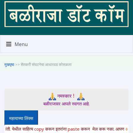
Menu
मुखपृष्ठ
>> शेतकरी संघटनेचा आधारवड कोसळला
!
नमस्कार
बळीराजावर आपले स्वागत आहे.
महत्वाच्या लिंक्स
 येथील साहित्य
copy
करून
इतरांना
paste
करून
मेल करू नका. आपण
अत्यंत संवे