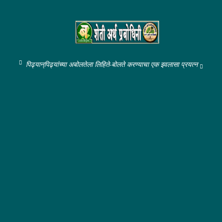
पिढ्यान्‌पिढ्यांच्या अबोलतेला लिहिते-बोलते करण्याचा एक इवलासा प्रयत्न