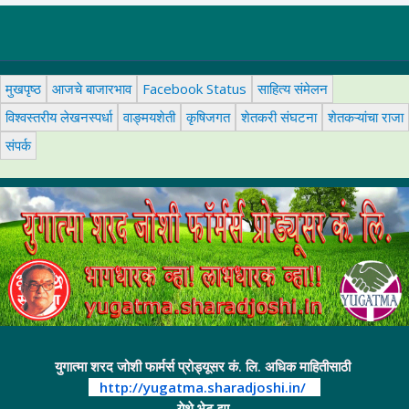
मुखपृष्ठ
आजचे बाजारभाव
Facebook Status
साहित्य संमेलन
विश्वस्तरीय लेखनस्पर्धा
वाङ्मयशेती
कृषिजगत
शेतकरी संघटना
शेतकऱ्यांचा राजा
संपर्क
युगात्मा शरद जोशी फार्मर्स प्रोड्यूसर कं. लि. अधिक माहितीसाठी
http://yugatma.sharadjoshi.in/
येथे भेट द्या.