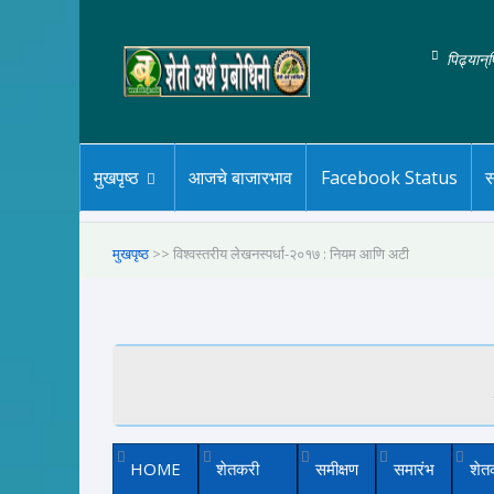
पिढ्यान्
मुखपृष्ठ
आजचे बाजारभाव
Facebook Status
स
मुखपृष्ठ
>> विश्वस्तरीय लेखनस्पर्धा-२०१७ : नियम आणि अटी
HOME
शेतकरी
समीक्षण
समारंभ
शेत