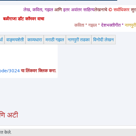
लेख, कविता, गझल
आणि
इतर अवांतर साहित्य
लेखनाचे
© सर्वाधिकार
सुरक्षित आहेत. 
बळीराजा डॉट कॉमवर वाचा
कविता * गझल * 
देशभक्तीगीत * 
नागपुरी तडका 
धा
वाङ्मयशेती
काव्यधारा
मराठी गझल
नागपुरी तडका
विनोदी लेखन
node/3024
या लिंकवर क्लिक करा.
आणि अटी
त केले.