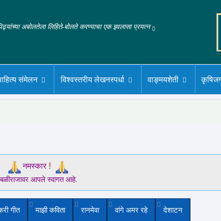
‌पिढ्यांच्या अबोलतेला लिहिते-बोलते करण्याचा एक इवलासा प्रयत्न
ाहित्य संमेलन
विश्वस्तरीय लेखनस्पर्धा
वाङ्मयशेती
कृषिज
!
नमस्कार
बळीराजावर आपले स्वागत आहे.
करी गीत
माझी कविता
रानमेवा
वांगे अमर रहे
देशाटन