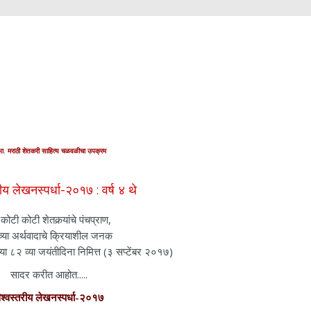
ा. मराठी शेतकरी साहित्य चळवळीचा उपक्रम
रीय लेखनस्पर्धा-२०१७ : वर्ष ४ थे
ी कोटी शेतकर्‍यांचे पंचप्राण,
च्या अर्थवादाचे क्रियाशील जनक
च्या ८२ व्या जयंतीदिना निमित्त (३ सप्टेंबर २०१७)
सादर करीत आहोत.....
िश्वस्तरीय लेखनस्पर्धा-२०१७