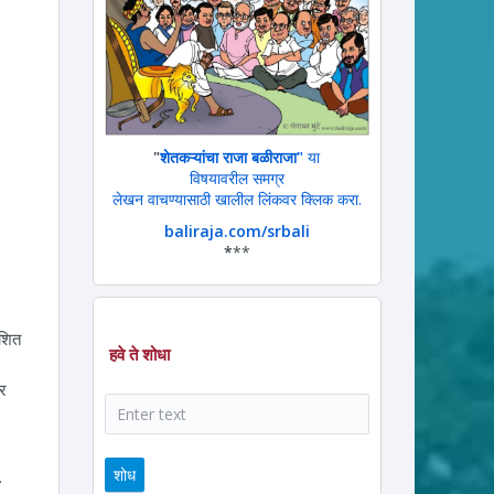
"
शेतकऱ्यांचा राजा बळीराजा"
या
विषयावरील समग्र
लेखन वाचण्यासाठी खालील लिंकवर क्लिक करा.
baliraja.com/srbali
*
**
ाशित
हवे ते शोधा
ार
शोध
.