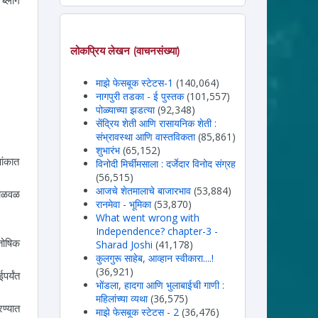
लोकप्रिय लेखन (वाचनसंख्या)
माझे फेसबूक स्टेटस-1
(140,064)
नागपुरी तडका - ई पुस्तक
(101,557)
पोळ्याच्या झडत्या
(92,348)
सेंद्रिय शेती आणि रासायनिक शेती :
संभ्रावस्था आणि वास्तविकता
(85,861)
शुभारंभ
(65,152)
ांकात
विनोदी मिर्चीमसाला : दर्जेदार विनोद संग्रह
(56,515)
आजचे शेतमालाचे बाजारभाव
(53,884)
 चळवळ
रानमेवा - भूमिका
(53,870)
What went wrong with
Independence? chapter-3 -
तोषिक
Sharad Joshi
(41,178)
कुलगुरू साहेब, आव्हान स्वीकारा....!
(36,921)
पर्यंत
भोंडला, हादगा आणि भुलाबाईची गाणी :
महिलांच्या व्यथा
(36,575)
ण्यात
माझे फेसबूक स्टेटस - 2
(36,476)