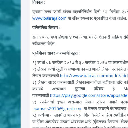
निकाल :
युगात्मा शरद जोशी यांच्या महापरिनिर्वान दिनी १२ डिसेंबर
www.baliraja.com
या संकेतस्थळावर प्रकाशित केला जाईल.
पारितोषिक वितरण :
सन २०१८ मध्ये होणार्‍या ४ थ्या अ.भा. मराठी शेतकरी साहित्य संम
स्वीकारता येईल.
प्रवेशिका सादर करण्याची पद्धत :
१) स्पर्धा ०३ सप्टेंबर २०१७ ते ३० सप्टेंबर २०१७ या कालावधीस
२) लेखन स्पर्धा खुली असण्याच्या काळात आपले लेखन प्रकाशित क
लेखन करण्यासाठी
http://www.baliraja.com/node/ad
३) लेखन सादर करण्यासाठी लेखकाला/कवीला बळीराजा डॉट कॉम 
करायचे असल्यास
युगात्मा परिवार
हे
M
करण्यासाठी
https://play.google.com/store/apps/de
४) स्पर्धकाची इच्छा असल्यास लेखन टोपण नावाने प्रक
abmsss2015@gmail.com
या मेलवर कळवणे बंधनकारक 
५) स्पर्धेच्या कालावधीत आपण प्रकाशित केलेले साहित्य स्पर्धेतील प
या ईमेल आयडीवर पाठवणे आवश्यक आहे. (ईमेलच्या विषयात : ल
असा उल्लेख असावा.) अन्यथा प्रकाशित साहित्य हे प्रवेशिका म्हणून ग