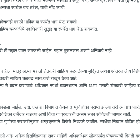
्यथा स्पर्धक बाद ठरेल, याची नोंद घ्यावी.
ल कोणताही मराठी भाषिक या स्पर्धेत भाग घेऊ शकतो.
त्य चळवळीचे पदाधिकारी सुद्धा) या स्पर्धेत भाग घेऊ शकतात.
.
 तरी ती गझल पात्र समजली जाईल. गझल मुसलसल असणे अनिवार्य नाही.
कार राहील. मात्र अ.भा. मराठी शेतकरी साहित्य चळवळीच्या मुद्रित अथवा आंतरजालीय विशेष
तकरी साहित्य चळवळ स्वतःकडे राखून ठेवत आहे.
ळी योग्य ते बदल करण्याचे अधिकार स्पर्धा-व्यवस्थापन आणि अ.भा. मराठी शेतकरी साहित्य
िवडला जाईल. उदा. एखाद्या विभागात केवळ ३ प्रवेशिका प्राप्त झाल्या तरी त्यांनाच पारि
रवेशिका दर्जेदार नव्हत्या अशी किंवा या प्रकारची तत्सम सबब सांगितली जाणार नाही.
 गुणांच्या सरासरीनुसार अग्रक्रमाने विजेते निवडले जातील. स्पर्धेचा निकाल घोषित होई
आली आहे. अनेक हितचिंतकांना सदर माहिती अधिकाधिक लोकांपर्यंत पोचवण्याची विनंती कर