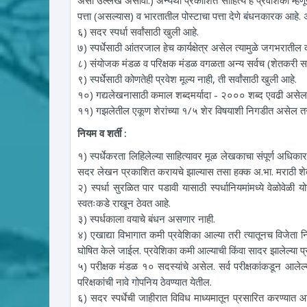
पत्ता (असल्यास) व भारतातील पोस्टाचा पत्ता देणे बंधनकारक आहे. अन
६) सदर स्पर्धा सर्वांसाठी खुली आहे.
७) स्पर्धेसाठी आंतरजाल हेच कार्यक्षेत्र असेल त्यामुळे जगभराती
८) संयोजक मंडळ व परिक्षक मंडळ वगळता अन्य सर्वच (शेतकरी साहि
९) स्पर्धेसाठी कोणतेही प्रवेश मूल्य नाही, ती सर्वांसाठी खुली आहे.
१०) गद्यलेखनासाठी कमाल शब्दमर्यादा - २००० शब्द एवढी असेल
११) गझलेतील एकूण शेरांच्या १/५ शेर विषयाशी निगडीत असेल
नियम व शर्ती :
१) स्पर्धेकरता लिहिलेल्या साहित्यावर मूळ लेखकाचा संपूर्ण अधि
सदर लेखन प्रकाशित करायचे झाल्यास तसा हक्क अ.भा. मराठी शे
२) स्पर्धा सुरळित पार पडावी यासाठी स्पर्धानियमांमध्ये वेळोवे
स्वतःकडे राखून ठेवत आहे.
३) स्पर्धकाला वयाचे बंधन असणार नाही.
४) एखाद्या विभागात कमी प्रवेशिका आल्या तरी त्यातूनच विजेता न
घोषित केले जाईल. प्रवेशिका कमी आल्याची किंवा सादर झालेल्या प्
५) परीक्षक मंडळ १० सदस्यांचे असेल. सर्व परीक्षकांकडून आलेल्या
परिक्षकांची नावे गोपनिय ठेवण्यात येतील.
६) सदर स्पर्धेची जाहीरात विविध माध्यमातून प्रसारित करण्यात 