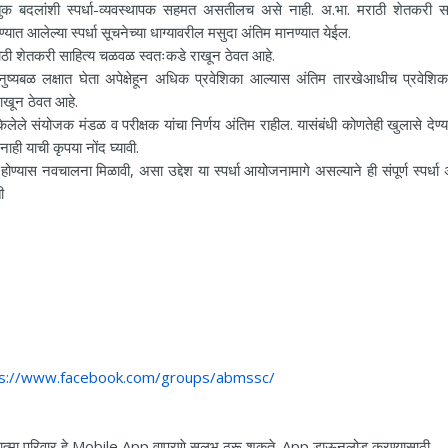
्हेतुक बदलांशी स्पर्धा-व्यवस्थापक सहमत असतीलच असे नाही. अ.भा. मराठी शेतकरी सा
यात आलेल्या स्पर्धा सूचनेच्या धाग्यावरील मसुदा अंतिम मानण्यात येईल.
मराठी शेतकरी साहित्य चळवळ स्वतःकडे राखून ठेवत आहे.
्यबळ लक्षात घेता अपेक्षेहून अधिक प्रवेशिका आल्यास अंतिम तारखेआधीच प्रवेशिका
ाखून ठेवत आहे.
ेले संयोजक मंडळ व परीक्षक यांचा निर्णय अंतिम राहील. यासंबंधी कोणतेही खुलासे देण्य
ही याची कृपया नोंद घ्यावी.
होण्यास नवचालना मिळावी, असा उद्देश या स्पर्धा आयोजनामागे असल्याने ही संपूर्ण स्पर्धा 
ी
्यक्ष
ps://www.facebook.com/groups/abmssc/
त्मा परिवार हे Mobile App वापरणे सुलभ ठरू शकते. App डाऊनलोड करण्यासाठी