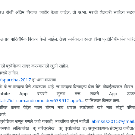
 २०१७ रोजी अंतिम निकाल जाहीर केला जाईल, तो अ.भा. मराठी शेतकरी साहित्य चळवळ
ेलनात पारितोषिक वितरण केले जाईल. तेव्हा स्पर्धकाला स्वतः किंवा प्रतिनिधीमार्फत पार
ाठी प्रवेशिका सादर करण्यासाठी खुली राहील.
रावे लागेल.
d/spardha-2017
हा धागा वापरावा.
चे सभासदत्व घेणे आवश्यक आहे. सभासदत्व विनामूल्य घेता येते. मोबाईलवरून लेखन
obile App
वापरणे सुलभ ठरू शकते. App डाऊन
tails?id=com.andromo.dev633912.app6...
या लिंकवर क्लिक करा.
ाशित करता येईल मात्र टोपण नाव धारक स्पर्धकाचे खरे नाव संपूर्ण परि
आहे.
्रवेशिका म्हणून गणले जावे यासाठी, व्यक्तीगत संपूर्ण माहिती
abmsss2015@gmail
ेखनस्पर्धा- ललितलेख ब) चरित्रलेख क) वृत्तांतलेख ड) अनुभवकथन/छंदमुक्त कवित
ृहीत धरले जाणार नाही. मेलमध्ये स्पर्धकाचे संपूर्ण नाव, संपर्क क्र, विरोप पत्ता (ई-मेल),