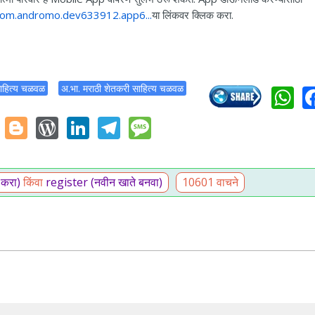
=com.andromo.dev633912.app6...
या लिंकवर क्लिक करा.
W
ाहित्य चळवळ
अ.भा. मराठी शेतकरी साहित्य चळवळ
tter
Gmail
Blogger
WordPress
LinkedIn
Telegram
Message
 करा)
किंवा
register (नवीन खाते बनवा)
10601 वाचने