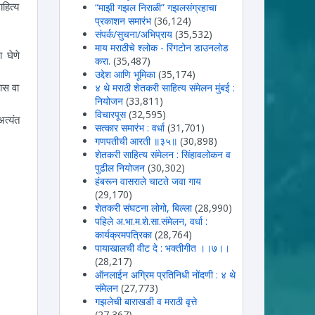
हित्य
“माझी गझल निराळी” गझलसंग्रहाचा
प्रकाशन समारंभ
(36,124)
संपर्क/सुचना/अभिप्राय
(35,532)
माय मराठीचे श्लोक - रिंगटोन डाउनलोड
 घेणे
करा.
(35,487)
उद्देश आणि भूमिका
(35,174)
ास वा
४ थे मराठी शेतकरी साहित्य संमेलन मुंबई :
नियोजन
(33,811)
विचारपूस
(32,595)
अत्यंत
सत्कार समारंभ : वर्धा
(31,701)
गणपतीची आरती ॥३५॥
(30,898)
शेतकरी साहित्य संमेलन : सिंहावलोकन व
पुढील नियोजन
(30,302)
हंबरून वासराले चाटते जवा गाय
(29,170)
शेतकरी संघटना लोगो, बिल्ला
(28,990)
पहिले अ.भा.म.शे.सा.संमेलन, वर्धा :
कार्यक्रमपत्रिका
(28,764)
पायाखालची वीट दे : भक्तीगीत ।।७।।
(28,217)
ऑनलाईन अग्रिम प्रतिनिधी नोंदणी : ४ थे
संमेलन
(27,773)
गझलेची बाराखडी व मराठी वृत्ते
(27,367)