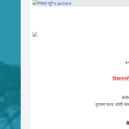
अ.भ
विश्वस्त
कोट
शेती
युगात्मा शरद जोशी यां
व