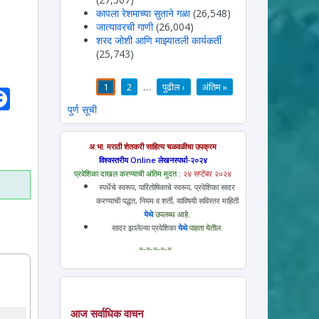
कापला रेशमाच्या सुताने गळा
(26,548)
जात्यावरची गाणी
(26,004)
शरद जोशी आणि माझ्यातली कार्यकर्ती
(25,743)
1
2
…
पुढील ›
अंतिम »
hatsApp
Facebook
पाने
पुर्ण सूची
अ.भा. मराठी शेतकरी साहित्य चळवळीचा उपक्रम
विश्वस्तरीय Online लेखनस्पर्धा-२०२४
प्रवेशिका दाखल करण्याची अंतिम मुदत :
२४ सप्टेंबर २०२४
स्पर्धेचे स्वरूप, पारितोषिकाचे स्वरूप, प्रवेशिका सादर
करण्याची पद्धत, नियम व शर्ती, याविषयी सविस्तर माहिती
येथे
उपलब्ध आहे.
सादर झालेल्या प्रवेशिका
येथे
पाहता येतील.
=-=-=-=-=
आज सर्वाधिक वाचन