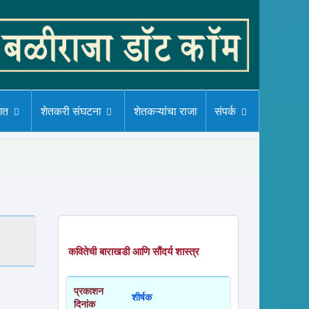
गत
शेतकरी संघटना
शेतकऱ्यांचा राजा
संपर्क
कवितेची बाराखडी आणि सौंदर्य शास्त्र
प्रकाशन
शीर्षक
दिनांक