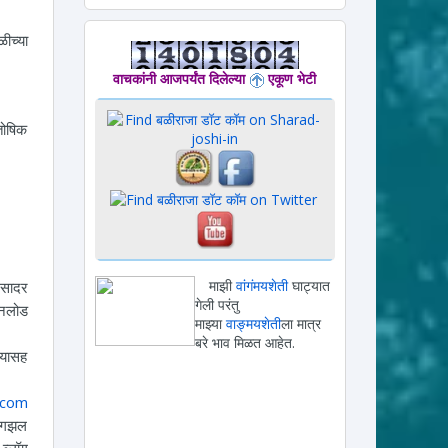
ीच्या
वाचकांनी आजपर्यंत दिलेल्या
एकूण भेटी
ितोषिक
माझी
वांगंमयशेती
घाट्यात
 सादर
गेली परंतु
लोड
माझ्या
वाङ्मयशेती
ला मात्र
बरे भाव मिळत आहेत.
चयासह
.com
ा/गझल
 ब्लॉग