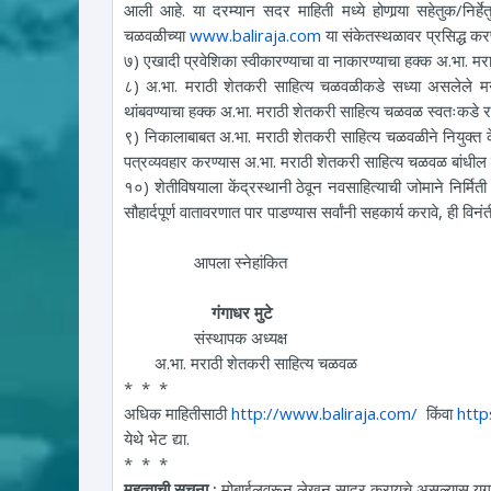
आली आहे. या दरम्यान सदर माहिती मध्ये होणार्‍या सहेतुक/निर
चळवळीच्या
www.baliraja.com
या संकेतस्थळावर प्रसिद्ध करण्
७) एखादी प्रवेशिका स्वीकारण्याचा वा नाकारण्याचा हक्क अ.भा. 
८) अ.भा. मराठी शेतकरी साहित्य चळवळीकडे सध्या असलेले मनुष
थांबवण्याचा हक्क अ.भा. मराठी शेतकरी साहित्य चळवळ स्वतःकडे र
९) निकालाबाबत अ.भा. मराठी शेतकरी साहित्य चळवळीने नियुक्त केल
पत्रव्यवहार करण्यास अ.भा. मराठी शेतकरी साहित्य चळवळ बांधील ना
१०) शेतीविषयाला केंद्रस्थानी ठेवून नवसाहित्याची जोमाने निर्मिती 
सौहार्दपूर्ण वातावरणात पार पाडण्यास सर्वांनी सहकार्य करावे, ही विनंत
आपला स्नेहांकित
गंगाधर मुटे
संस्थापक अध
अ.भा. मराठी शेतकरी साहित्य चळवळ
* * *
अधिक माहितीसाठी
http://www.baliraja.com/
किंवा
htt
येथे भेट द्या.
* * *
महत्वाची सूचना :
मोबाईलवरून लेखन सादर करायचे असल्यास युगा