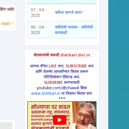
या साईटवरचे साहित्य इतरांना पाठवायचे असल्यास कृपया साईटचा पत्ता इतरांना कळवावा ही 
07 - 04 -
कविता म्हणजे काय?
2025
*
 लावणी * अंगाईगीत * शेतकरीगीत * ललीत लेख * कथा * 
विडंबन *
हादग्याची गाणी * जा
06 - 04 -
कवितेची व्याख्या - कवितेची
2025
बाराखडी
शेतकऱ्यांची चावडी shetkari dot in
आजच चॅनेल
LIKE
करा,
SUBSCRIBE
करा
आणि बेलच्या आयकॉनवर क्लिक करून
नोटिफिकेशन ऍक्टिव्ह करा.
SUBSRIBE
करण्यासाठी
youtube.com/@chawdi किंवा
www.shetkari.in
या लिंकवर क्लिक करा.
***