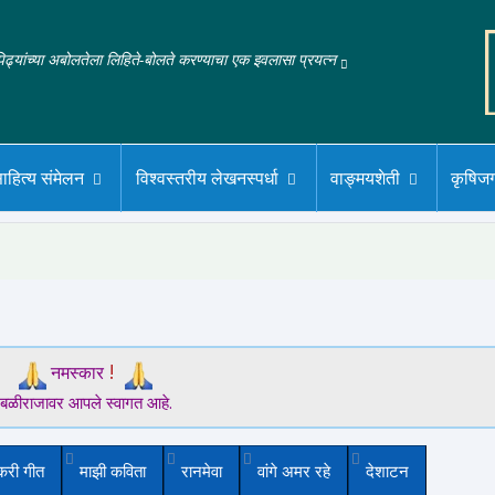
‌पिढ्यांच्या अबोलतेला लिहिते-बोलते करण्याचा एक इवलासा प्रयत्न
ाहित्य संमेलन
विश्वस्तरीय लेखनस्पर्धा
वाङ्मयशेती
कृषिज
!
नमस्कार
बळीराजावर आपले स्वागत आहे.
करी गीत
माझी कविता
रानमेवा
वांगे अमर रहे
देशाटन