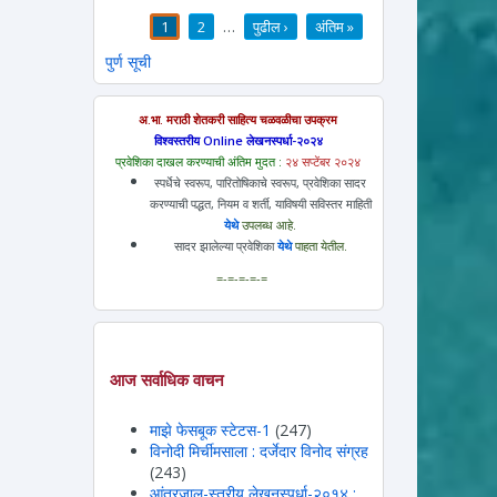
1
2
…
पुढील ›
अंतिम »
पाने
पुर्ण सूची
अ.भा. मराठी शेतकरी साहित्य चळवळीचा उपक्रम
विश्वस्तरीय Online लेखनस्पर्धा-२०२४
प्रवेशिका दाखल करण्याची अंतिम मुदत :
२४ सप्टेंबर २०२४
स्पर्धेचे स्वरूप, पारितोषिकाचे स्वरूप, प्रवेशिका सादर
करण्याची पद्धत, नियम व शर्ती, याविषयी सविस्तर माहिती
येथे
उपलब्ध आहे.
सादर झालेल्या प्रवेशिका
येथे
पाहता येतील.
=-=-=-=-=
आज सर्वाधिक वाचन
माझे फेसबूक स्टेटस-1
(247)
विनोदी मिर्चीमसाला : दर्जेदार विनोद संग्रह
(243)
आंतरजाल-स्तरीय लेखनस्पर्धा-२०१४ :