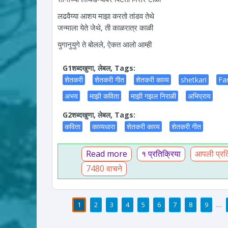
लढवैय्या आशय माझा करतो तांडव तेथे
जन्माला येते जेथे, ती काळरात्र काळी
युगानुयुगे ते बोलले, ऐकत आलो आम्ही
G1शब्दखुणा, लेबल, Tags:
शेतकरी
शेतकरी गीत
शेतकरी काव्य
shetkari
Fa
अभय
माझी कविता
माझी गझल निराळी
अभिप्राय
G2शब्दखुणा, लेबल, Tags:
कविता
काव्यधारा
शेतकरी काव्य
शेतकरी गीत
Read more
about माझी गझल निराळी - भूमिक
१ प्रतिक्रिया
आपली प्रति
7480 वाचने
1
2
3
4
5
6
7
8
9
…
पाने