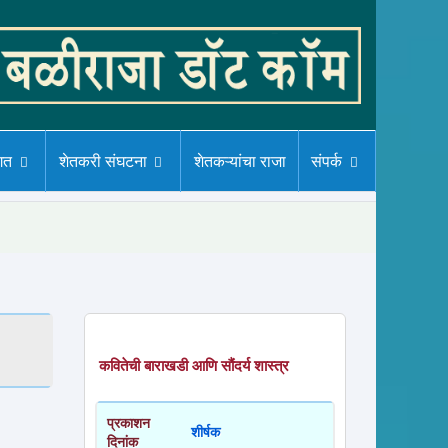
गत
शेतकरी संघटना
शेतकऱ्यांचा राजा
संपर्क
कवितेची बाराखडी आणि सौंदर्य शास्त्र
प्रकाशन
शीर्षक
दिनांक