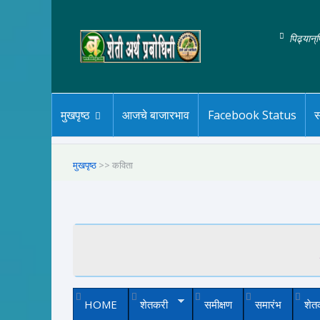
पिढ्यान्
मुखपृष्ठ
आजचे बाजारभाव
Facebook Status
स
मुखपृष्ठ
>> कविता
HOME
शेतकरी
समीक्षण
समारंभ
शेत