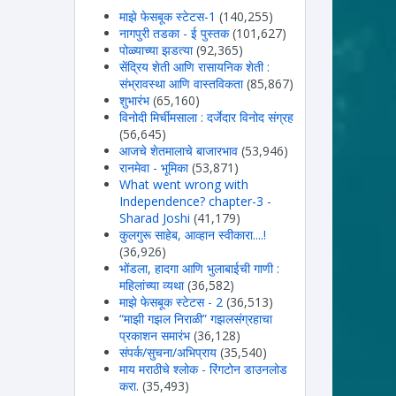
माझे फेसबूक स्टेटस-1
(140,255)
नागपुरी तडका - ई पुस्तक
(101,627)
पोळ्याच्या झडत्या
(92,365)
सेंद्रिय शेती आणि रासायनिक शेती :
संभ्रावस्था आणि वास्तविकता
(85,867)
शुभारंभ
(65,160)
विनोदी मिर्चीमसाला : दर्जेदार विनोद संग्रह
(56,645)
आजचे शेतमालाचे बाजारभाव
(53,946)
रानमेवा - भूमिका
(53,871)
What went wrong with
Independence? chapter-3 -
Sharad Joshi
(41,179)
कुलगुरू साहेब, आव्हान स्वीकारा....!
(36,926)
भोंडला, हादगा आणि भुलाबाईची गाणी :
महिलांच्या व्यथा
(36,582)
माझे फेसबूक स्टेटस - 2
(36,513)
“माझी गझल निराळी” गझलसंग्रहाचा
प्रकाशन समारंभ
(36,128)
संपर्क/सुचना/अभिप्राय
(35,540)
माय मराठीचे श्लोक - रिंगटोन डाउनलोड
करा.
(35,493)