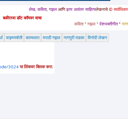
लेख, कविता, गझल
आणि
इतर अवांतर साहित्य
लेखनाचे
© सर्वाधिकार
सुरक्षित आ
बळीराजा डॉट कॉमवर वाचा
कविता * गझल * 
देशभक्तीगीत * 
नागपुरी तड
धा
वाङ्मयशेती
काव्यधारा
मराठी गझल
नागपुरी तडका
विनोदी लेखन
node/3024
या लिंकवर क्लिक करा.