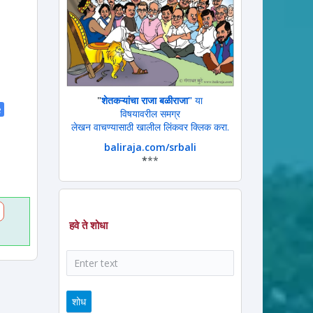
"
शेतकऱ्यांचा राजा बळीराजा"
या
e
विषयावरील समग्र
लेखन वाचण्यासाठी खालील लिंकवर क्लिक करा.
baliraja.com/srbali
*
**
हवे ते शोधा
शोध