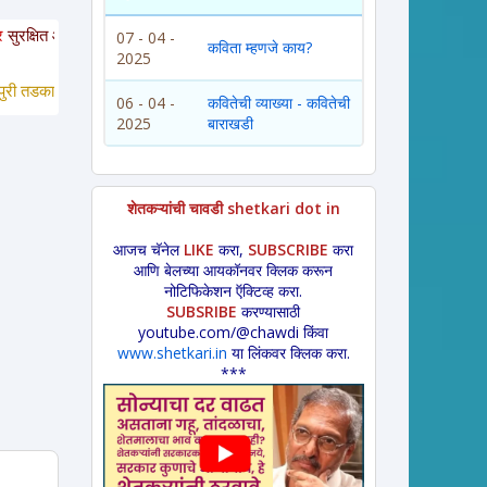
हेत. या साईटवरचे साहित्य इतरांना पाठवायचे असल्यास कृपया साईटचा पत्ता इतरांना कळवाव
07 - 04 -
कविता म्हणजे काय?
2025
का *
 लावणी * अंगाईगीत * शेतकरीगीत * ललीत लेख * कथा * 
विडंबन *
हादग्याची गाणी *
06 - 04 -
कवितेची व्याख्या - कवितेची
2025
बाराखडी
शेतकऱ्यांची चावडी shetkari dot in
आजच चॅनेल
LIKE
करा,
SUBSCRIBE
करा
आणि बेलच्या आयकॉनवर क्लिक करून
नोटिफिकेशन ऍक्टिव्ह करा.
SUBSRIBE
करण्यासाठी
youtube.com/@chawdi किंवा
www.shetkari.in
या लिंकवर क्लिक करा.
***