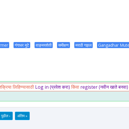
rmer
गंगाधर मुटे
वाङ्मयशेती
समीक्षण
मराठी गझल
Gangadhar Mut
ा
क्रिया लिहिण्यासाठी
Log in (प्रवेश करा)
किंवा
register (नवीन खाते बनवा)
पुढील ›
अंतिम »