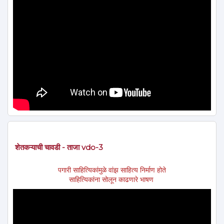
शेतकऱ्याची चावडी - ताजा vdo-3
पगारी साहित्यिकांमुळे वांझ साहित्य निर्माण होते
साहित्यिकांना सोलून काढणारे भाषण