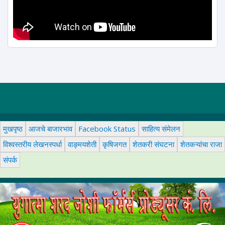
मुखपृष्ठ
आजचे बाजारभाव
Facebook Status
साहित्य संमेलन
विश्वस्तरीय लेखनस्पर्धा
वाङ्मयशेती
कृषिजगत
शेतकरी संघटना
शेतकऱ्यांचा राजा
संपर्क