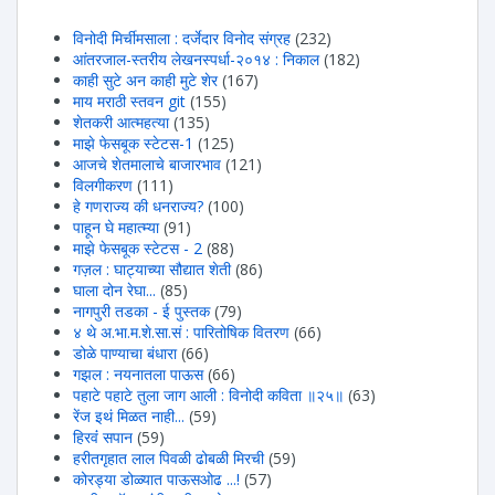
विनोदी मिर्चीमसाला : दर्जेदार विनोद संग्रह
(232)
आंतरजाल-स्तरीय लेखनस्पर्धा-२०१४ : निकाल
(182)
काही सुटे अन काही मुटे शेर
(167)
माय मराठी स्तवन git
(155)
शेतकरी आत्महत्या
(135)
माझे फेसबूक स्टेटस-1
(125)
आजचे शेतमालाचे बाजारभाव
(121)
विलगीकरण
(111)
हे गणराज्य की धनराज्य?
(100)
पाहून घे महात्म्या
(91)
माझे फेसबूक स्टेटस - 2
(88)
गज़ल : घाट्याच्या सौद्यात शेती
(86)
घाला दोन रेघा...
(85)
नागपुरी तडका - ई पुस्तक
(79)
४ थे अ.भा.म.शे.सा.सं : पारितोषिक वितरण
(66)
डोळे पाण्याचा बंधारा
(66)
गझल : नयनातला पाऊस
(66)
पहाटे पहाटे तुला जाग आली : विनोदी कविता ॥२५॥
(63)
रेंज इथं मिळत नाही...
(59)
हिरवंं सपान
(59)
हरीतगृहात लाल पिवळी ढोबळी मिरची
(59)
कोरड्या डोळ्यात पाऊसओढ ...!
(57)