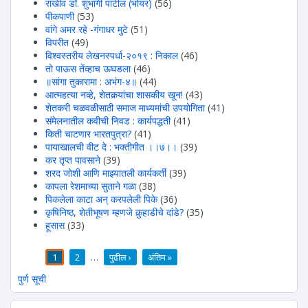
राखीव डॉ. शुभांगी पाटील (भोयर)
(56)
पीकपाणी
(53)
वांगे अमर रहे -गंगाधर मुटे
(51)
विपरीत
(49)
विश्वस्तरीय लेखनस्पर्धा-२०१९ : निकाल
(46)
तो पाऊस तेंव्हाच ऊघडला
(46)
॥सांगा तुकारामा : अभंग-४॥
(44)
आत्महत्या नव्हे, शेतकर्‍यांचा शासकीय खून!
(43)
शेतकरी चळवळीसाठी समाज माध्यमांची उपयोगिता
(41)
संमेलनातील कवीची निवड : कार्यपद्धती
(41)
किती चाटणार भारतपुत्रा?
(41)
पायाखालची वीट दे : भक्तीगीत ।।७।।
(39)
कर तृप्त पावसाने
(39)
शरद जोशी आणि माझ्यातली कार्यकर्ती
(39)
कापला रेशमाच्या सुताने गळा
(38)
पिकलेला काटा अन् करपलेली पिके
(36)
कृषिनिष्ठ, शेतीभूषण म्हणजे कुर्‍हाडीचे दांडे?
(35)
हूसास
(33)
1
2
…
पुढील ›
अंतिम »
पाने
पुर्ण सूची