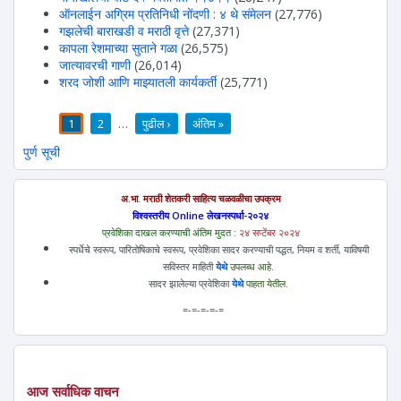
ऑनलाईन अग्रिम प्रतिनिधी नोंदणी : ४ थे संमेलन
(27,776)
गझलेची बाराखडी व मराठी वृत्ते
(27,371)
कापला रेशमाच्या सुताने गळा
(26,575)
जात्यावरची गाणी
(26,014)
शरद जोशी आणि माझ्यातली कार्यकर्ती
(25,771)
1
2
…
पुढील ›
अंतिम »
पाने
पुर्ण सूची
अ.भा. मराठी शेतकरी साहित्य चळवळीचा उपक्रम
विश्वस्तरीय Online लेखनस्पर्धा-२०२४
प्रवेशिका दाखल करण्याची अंतिम मुदत :
२४ सप्टेंबर २०२४
स्पर्धेचे स्वरूप, पारितोषिकाचे स्वरूप, प्रवेशिका सादर करण्याची पद्धत, नियम व शर्ती, याविषयी
सविस्तर माहिती
येथे
उपलब्ध आहे.
सादर झालेल्या प्रवेशिका
येथे
पाहता येतील.
=-=-=-=-=
आज सर्वाधिक वाचन