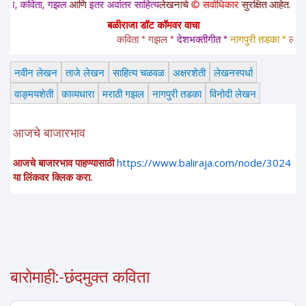
विता, गझल
आणि
इतर अवांतर साहित्य
लेखनाचे
© सर्वाधिकार
सुरक्षित आहेत. या साईटवरच
बळीराजा डॉट कॉमवर वाचा
कविता * गझल * 
देशभक्तीगीत * 
नागपुरी तडका *
 लावणी * 
नवीन लेखन
ताजे लेखन
साहित्य चळवळ
अक्षरशेती
लेखनस्पर्धा
वाङ्मयशेती
काव्यधारा
मराठी गझल
नागपुरी तडका
विनोदी लेखन
आजचे बाजारभाव
आजचे बाजारभाव पाहण्यासाठी
https://www.baliraja.com/node/3024
या लिंकवर क्लिक करा.
बारोमाही:-छंदमुक्त कविता