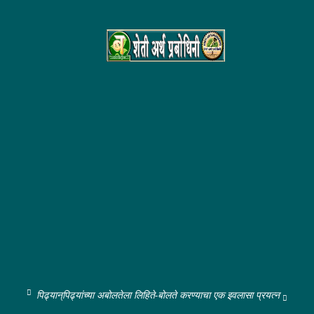
पिढ्यान्‌पिढ्यांच्या अबोलतेला लिहिते-बोलते करण्याचा एक इवलासा प्रयत्न