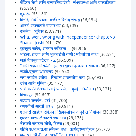
सेंद्रिय शेती आणि रासायनिक शेती : संभ्रावस्था आणि वास्तविकता
(85,866)
शुभारंभ
(65,160)
विनोदी मिर्चीमसाला : दर्जेदार विनोद संग्रह
(56,634)
आजचे शेतमालाचे बाजारभाव
(53,939)
रानमेवा - भूमिका
(53,871)
What went wrong with Independence? chapter-3 -
Sharad Joshi
(41,179)
कुलगुरू साहेब, आव्हान स्वीकारा....!
(36,926)
भोंडला, हादगा आणि भुलाबाईची गाणी : महिलांच्या व्यथा
(36,581)
माझे फेसबूक स्टेटस - 2
(36,509)
“माझी गझल निराळी” गझलसंग्रहाचा प्रकाशन समारंभ
(36,127)
संपर्क/सुचना/अभिप्राय
(35,540)
माय मराठीचे श्लोक - रिंगटोन डाउनलोड करा.
(35,493)
उद्देश आणि भूमिका
(35,177)
४ थे मराठी शेतकरी साहित्य संमेलन मुंबई : नियोजन
(33,821)
विचारपूस
(32,605)
सत्कार समारंभ : वर्धा
(31,706)
गणपतीची आरती ॥३५॥
(30,911)
शेतकरी साहित्य संमेलन : सिंहावलोकन व पुढील नियोजन
(30,308)
हंबरून वासराले चाटते जवा गाय
(29,178)
शेतकरी संघटना लोगो, बिल्ला
(29,001)
पहिले अ.भा.म.शे.सा.संमेलन, वर्धा : कार्यक्रमपत्रिका
(28,772)
पायाखालची वीट दे : भक्तीगीत ।।७।।
(28,247)