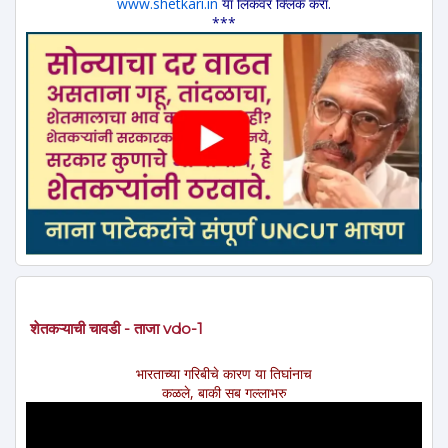
www.shetkari.in
या लिंकवर क्लिक करा.
***
शेतकऱ्याची चावडी - ताजा vdo-1
भारताच्या गरिबीचे कारण या तिघांनाच
कळले, बाकी सब गल्लाभरु