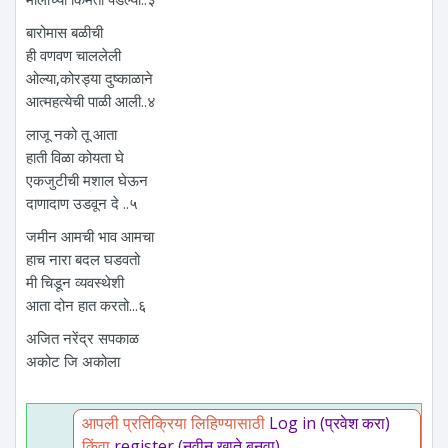
बारोमास बळीची
ही वणवण चाललेली
ओल्या,कोरड्या दुष्काळाने
आत्महत्येची पाळी आली..४
लाजू नको तू आता
हाती विळा कोयता घे
एकजुटीची मशाल घेऊन
दाणादाण उडवून दे ..५
जमीन आमची भाव आमचा
हाच नारा बदल घडवतो
मी चिडून व्यवस्थेशी
आता दोन हात करतो...६
अजित नरेंद्र सपकाळ
अकोट जि अकोला
आपली प्रतिक्रिया लिहिण्यासाठी
Log in (प्रवेश करा)
किंवा
register (नवीन खाते बनवा)