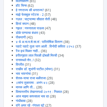
विलगीकरण
(65)
हॉट चिप्स
(62)
हे गणराज्य की धनराज्य?
(61)
माझे फेसबूक स्टेटस - 2
(57)
गज़ल : घाट्याच्या सौद्यात शेती
(48)
हिरवंं सपान
(48)
गझल : नयनातला पाऊस
(47)
डोळे पाण्याचा बंधारा
(43)
पीकपाणी
(42)
४ थे अ.भा.म.शे.सा.सं : पारितोषिक वितरण
(38)
पहाटे पहाटे तुला जाग आली : विनोदी कविता ॥२५॥
(37)
रेंज इथं मिळत नाही...
(36)
हरीतगृहात लाल पिवळी ढोबळी मिरची
(34)
रानामधले शेर...!
(32)
विपरीत
(31)
राखीव डॉ. शुभांगी पाटील (भोयर)
(31)
भाव भावनांचा
(31)
शेतक-याचा राजा बळीराजा
(29)
॥सांगा तुकारामा : अभंग-४॥
(28)
मास्क आणि ती....
(28)
विश्वस्तरीय लेखनस्पर्धा-२०१९ : निकाल
(28)
आज माझ्या कापसाला भाव द्या
(28)
गांधीबाबा
(28)
वांगे अमर रहे -गंगाधर मुटे
(27)