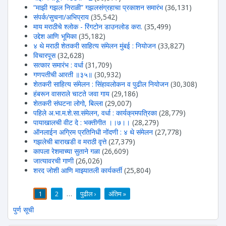
“माझी गझल निराळी” गझलसंग्रहाचा प्रकाशन समारंभ
(36,131)
संपर्क/सुचना/अभिप्राय
(35,542)
माय मराठीचे श्लोक - रिंगटोन डाउनलोड करा.
(35,499)
उद्देश आणि भूमिका
(35,182)
४ थे मराठी शेतकरी साहित्य संमेलन मुंबई : नियोजन
(33,827)
विचारपूस
(32,628)
सत्कार समारंभ : वर्धा
(31,709)
गणपतीची आरती ॥३५॥
(30,932)
शेतकरी साहित्य संमेलन : सिंहावलोकन व पुढील नियोजन
(30,308)
हंबरून वासराले चाटते जवा गाय
(29,186)
शेतकरी संघटना लोगो, बिल्ला
(29,007)
पहिले अ.भा.म.शे.सा.संमेलन, वर्धा : कार्यक्रमपत्रिका
(28,779)
पायाखालची वीट दे : भक्तीगीत ।।७।।
(28,279)
ऑनलाईन अग्रिम प्रतिनिधी नोंदणी : ४ थे संमेलन
(27,778)
गझलेची बाराखडी व मराठी वृत्ते
(27,379)
कापला रेशमाच्या सुताने गळा
(26,609)
जात्यावरची गाणी
(26,026)
शरद जोशी आणि माझ्यातली कार्यकर्ती
(25,804)
1
2
…
पुढील ›
अंतिम »
पाने
पुर्ण सूची