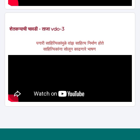
शेतकऱ्याची चावडी - ताजा vdo-3
पगारी साहित्यिकांमुळे वांझ साहित्य निर्माण होते
साहित्यिकांना सोलून काढणारे भाषण