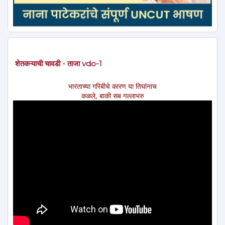
शेतकऱ्याची चावडी - ताजा vdo-1
भारताच्या गरिबीचे कारण या तिघांनाच
कळले, बाकी सब गल्लाभरु