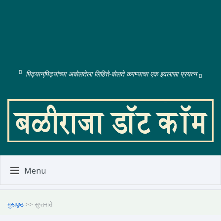
पिढ्यान्‌पिढ्यांच्या अबोलतेला लिहिते-बोलते करण्याचा एक इवलासा प्रयत्न
Menu
मुखपृष्ठ
>> सुप्तनाते