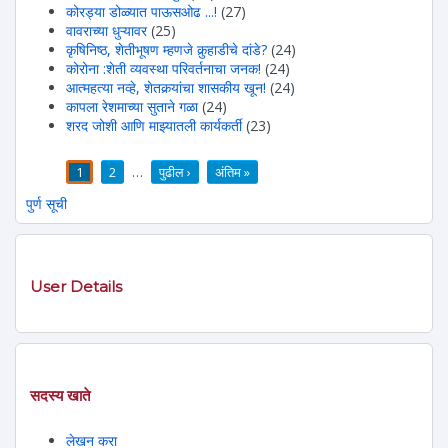
कोरड्या डोळ्यात पाऊसओढ ...!
(27)
वावराच्या धुऱ्यावर
(25)
कृषिनिष्ठ, शेतीभूषण म्हणजे कुर्‍हाडीचे दांडे?
(24)
कोरोना :शेती व्यवस्था परिवर्तनाचा जनक!
(24)
आत्महत्या नव्हे, शेतकर्‍यांचा शासकीय खून!
(24)
कापला रेशमाच्या सुताने गळा
(24)
शरद जोशी आणि माझ्यातली कार्यकर्ती
(23)
1
2
…
पुढील ›
अंतिम »
पाने
पुर्ण सूची
User Details
सदस्य खाते
लेखन करा