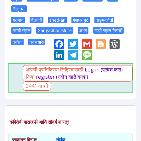
Gajhal
ग्रामीण
शेतकरी
shetkari
गंगाधर मुटे
वाङ्मयशेती
मराठी गझल
Gangadhar Mute
अभय
माझी गझल निराळी
Facebook
Twitter
Gmail
Blogge
Wor
कविता
काव्यधारा
LinkedIn
Telegram
Message
आपली प्रतिक्रिया लिहिण्यासाठी
Log in (प्रवेश करा)
किंवा
register (नवीन खाते बनवा)
3441 वाचने
कवितेची बाराखडी आणि सौंदर्य शास्त्र
प्रकाशन दिनांक
शीर्षक