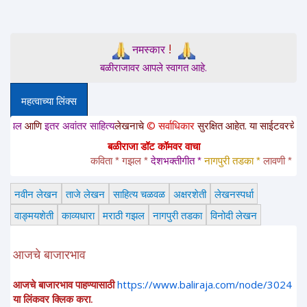
!
नमस्कार
बळीराजावर आपले स्वागत आहे.
महत्वाच्या लिंक्स
आणि
इतर अवांतर साहित्य
लेखनाचे
© सर्वाधिकार
सुरक्षित आहेत. या साईटवरचे साहित्य इत
बळीराजा डॉट कॉमवर वाचा
कविता * गझल * 
देशभक्तीगीत * 
नागपुरी तडका *
 लावणी * अंगाईग
नवीन लेखन
ताजे लेखन
साहित्य चळवळ
अक्षरशेती
लेखनस्पर्धा
वाङ्मयशेती
काव्यधारा
मराठी गझल
नागपुरी तडका
विनोदी लेखन
आजचे बाजारभाव
आजचे बाजारभाव पाहण्यासाठी
https://www.baliraja.com/node/3024
या लिंकवर क्लिक करा.