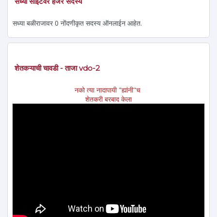
सध्या साईटवर हजर सदस्य
सध्या बळीराजावर 0 नोंदणीकृत सदस्य ऑनलाईन आहेत.
शेतकऱ्याची चावडी - ताजा vdo-2
नको त्या नादापायी "ह्यांनी"च
शेतकरी बरबाद केला