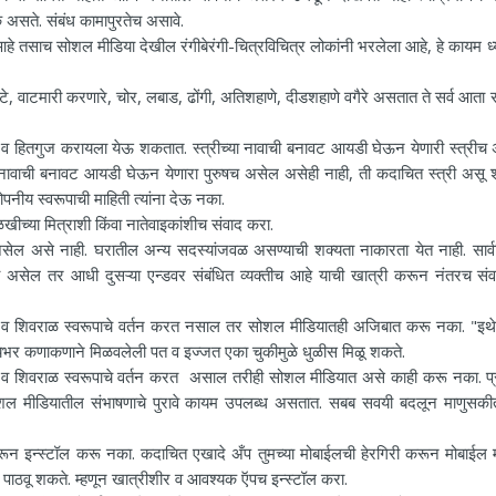
 असते. संबंध कामापुरतेच असावे.
े आहे तसाच सोशल मीडिया देखील रंगीबेरंगी-चित्रविचित्र लोकांनी भरलेला आहे, हे कायम ध
रटे, वाटमारी करणारे, चोर, लबाड, ढोंगी, अतिशहाणे, दीडशहाणे वगैरे असतात ते सर्व आता
ला व हितगुज करायला येऊ शकतात. स्त्रीच्या नावाची बनावट आयडी घेऊन येणारी स्त्रीच
या नावाची बनावट आयडी घेऊन येणारा पुरुषच असेल असेही नाही, ती कदाचित स्त्री असू 
पनीय स्वरूपाची माहिती त्यांना देऊ नका.
च्या मित्राशी किंवा नातेवाइकांशीच संवाद करा.
असेल असे नाही. घरातील अन्य सदस्यांजवळ असण्याची शक्यता नाकारता येत नाही. सार्व
ाब असेल तर आधी दुसऱ्या एन्डवर संबंधित व्यक्तीच आहे याची खात्री करून नंतरच संव
व शिवराळ स्वरूपाचे वर्तन करत नसाल तर सोशल मीडियातही अजिबात करू नका. "इथ
्यभर कणाकणाने मिळवलेली पत व इज्जत एका चुकीमुळे धुळीस मिळू शकते.
 शिवराळ स्वरूपाचे वर्तन करत असाल तरीही सोशल मीडियात असे काही करू नका. प्रत
ोशल मीडियातील संभाषणाचे पुरावे कायम उपलब्ध असतात. सबब सवयी बदलून माणुसकीत
न इन्स्टॉल करू नका. कदाचित एखादे अँप तुमच्या मोबाईलची हेरगिरी करून मोबाईल
कडे पाठवू शकते. म्हणून खात्रीशीर व आवश्यक ऍपच इन्स्टॉल करा.