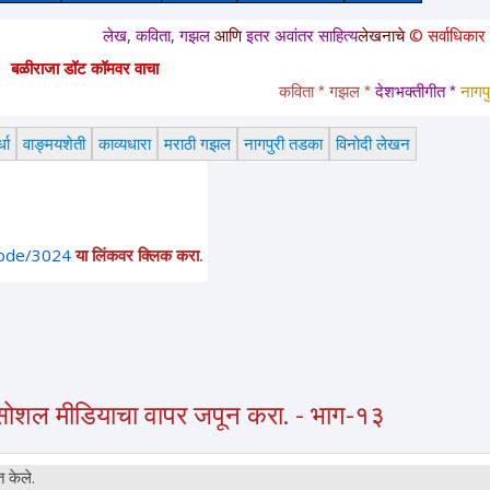
लेख, कविता, गझल
आणि
इतर अवांतर साहित्य
लेखनाचे
© सर्वाधिकार
सुरक्षित आहेत
बळीराजा डॉट कॉमवर वाचा
कविता * गझल * 
देशभक्तीगीत * 
नागपुरी तडक
धा
वाङ्मयशेती
काव्यधारा
मराठी गझल
नागपुरी तडका
विनोदी लेखन
node/3024
या लिंकवर क्लिक करा.
 सोशल मीडियाचा वापर जपून करा. - भाग-१३
 केले.