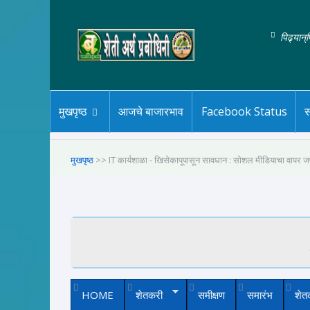
पिढ्यान्
मुखपृष्ठ
आजचे बाजारभाव
Facebook Status
स
मुखपृष्ठ
>> IT कार्यशाळा - खिसेकापूपासून सावधान : सोशल मीडियाचा वापर ज
HOME
शेतकरी
समीक्षण
समारंभ
शेत