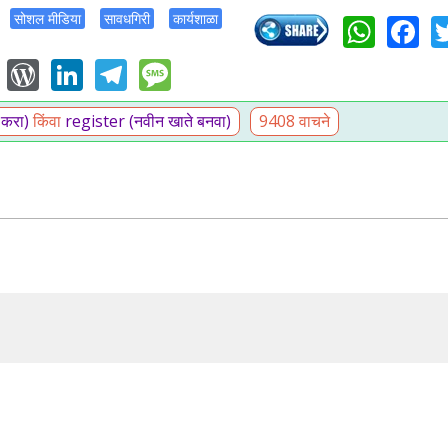
Wha
F
सोशल मीडिया
सावधगिरी
कार्यशाळा
ail
Blogger
WordPress
LinkedIn
Telegram
Message
 करा)
किंवा
register (नवीन खाते बनवा)
9408 वाचने