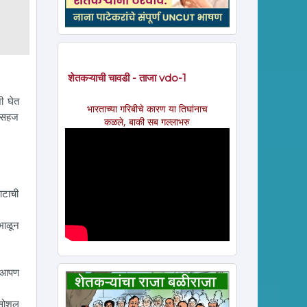
शेतकऱ्याची चावडी - ताजा vdo-1
ी घेत
भारताच्या गरिबीचे कारण या तिघांनाच
ी सहज
कळले, बाकी सब गल्लाभरु
ाटाची
भाळून
ा आपण
 सोशल