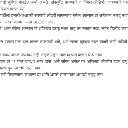
ी सुविधा मोबाईल मध्ये असते. डॉक्युमेंट बघण्याची व कॅमेरा-व्हीडिओ वापरण्याची पर
स्थित करून घ्या.
ेल आयडीला हजारो/लक्षावधी रुपयाची लॉटरी लागल्याचा मॅसेज आल्यास तो अजिबात उघडू नका.
ा संदेश पाठवणाऱ्याला BLOCK करा.
ज देतो, असा मॅसेज आल्यास तो अजिबात उघडू नका. वाचू तर नकाच नका. लगेच डिलीट कर
तील रक्कम मला दान करून टाकायची आहे, असे सांगत तुम्हाला सदर व्यक्ती काही माहिती
या संबंध जगात उपलब्ध नाही. मोहात पडून स्वतःचा घात करून घेऊ नका.
ास तो "१ नंबर दाबा/२ नंबर दाबा" असे सांगत असेल तर अजिबात कोणतेच बटन दाबू
यची कुणाला संधी देऊ नका.
ी शिकण्याला प्राधान्य द्या आणि आपले ज्ञानभांडार आणखी समृद्ध करा.