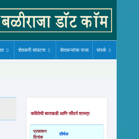
गत
शेतकरी संघटना
शेतकऱ्यांचा राजा
संपर्क
कवितेची बाराखडी आणि सौंदर्य शास्त्र
प्रकाशन
शीर्षक
दिनांक