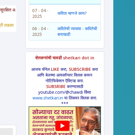
. या साईटवरचे साहित्य इतरांना पाठवायचे असल्यास कृपया साईटचा पत्ता इतरांना कळवावा 
07 - 04 -
कविता म्हणजे काय?
2025
ा *
 लावणी * अंगाईगीत * शेतकरीगीत * ललीत लेख * कथा * 
विडंबन *
हादग्याची गाणी * 
06 - 04 -
कवितेची व्याख्या - कवितेची
2025
बाराखडी
शेतकऱ्यांची चावडी shetkari dot in
आजच चॅनेल
LIKE
करा,
SUBSCRIBE
करा
आणि बेलच्या आयकॉनवर क्लिक करून
नोटिफिकेशन ऍक्टिव्ह करा.
SUBSRIBE
करण्यासाठी
youtube.com/@chawdi किंवा
www.shetkari.in
या लिंकवर क्लिक करा.
***