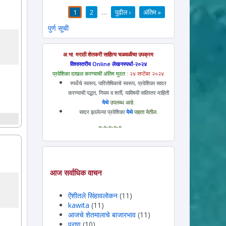
1
2
…
पुढील ›
अंतिम »
पाने
पुर्ण सूची
अ.भा. मराठी शेतकरी साहित्य चळवळीचा उपक्रम
विश्वस्तरीय Online लेखनस्पर्धा-२०२४
प्रवेशिका दाखल करण्याची अंतिम मुदत :
२४ सप्टेंबर २०२४
स्पर्धेचे स्वरूप, पारितोषिकाचे स्वरूप, प्रवेशिका सादर
करण्याची पद्धत, नियम व शर्ती, याविषयी सविस्तर माहिती
येथे
उपलब्ध आहे.
सादर झालेल्या प्रवेशिका
येथे
पाहता येतील.
=-=-=-=-=
आज सर्वाधिक वाचन
ऐंशीतले सिंहावलोकन
(11)
kawita
(11)
आजचे शेतमालाचे बाजारभाव
(11)
प्राण
(10)