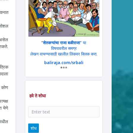
्यानात
 सोशल
 असेल
"
शेतकऱ्यांचा राजा बळीराजा"
या
शकते.
विषयावरील समग्र
लेखन वाचण्यासाठी खालील लिंकवर क्लिक करा.
baliraja.com/srbali
त्रिक
*
**
ादाला
े कोण
हवे ते शोधा
्यक्ष
 येणे
शोध
 मधील