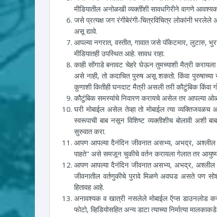
मीडियातील अनोळखी व्यक्तींशी सावधगिरीने वागणे आवश्यक
जसे प्रत्यक्ष जग रंगीबेरंगी-चित्रविचित्र लोकांनी भरलेल
असू द्यावे.
आपल्या नगरात, वस्तीत, गावात जसे पॉकेटमार, लुटारु, भु
मीडियातही उपस्थित आहे. सावध राहा.
काही सोंगाडे बनावट चेहरे घेऊन तुमच्याशी मैत्री कराय
असे नाही, तो कदाचित पुरुष असू शकतो. किंवा पुरुषाच्
कुणाशी कितीही घनदाट मैत्री असली तरी कौटुंबिक किंवा गो
कौटुंबिक समस्यांचे निवारण करायचे असेल तर आपल्या ओळखी
घरी मोबाईल असेल तेव्हा तो मोबाईल त्या व्यक्तिजवळच 
स्वरूपाची बाब नसून विशिष्ट व्यक्तीशीच बोलावी अशी ब
सुरुवात करा.
आपण आपल्या दैनंदिन जीवनात असभ्य, अभद्र, अश्लील 
पाहते" असे समजून चुकीचे वर्तन करायला गेलात तर आयुष
आपण आपल्या दैनंदिन जीवनात असभ्य, अभद्र, अश्लील व
जीवनातील वर्तणुकीचे पुरावे मिळणे अवघड असते पण स
हितावह आहे.
अनावश्यक व खात्री नसलेले मोबाईल ऍप्स डाउनलोड करू
फोटो, व्हिडियोसहित अन्य डाटा त्याच्या निर्मात्या मालका