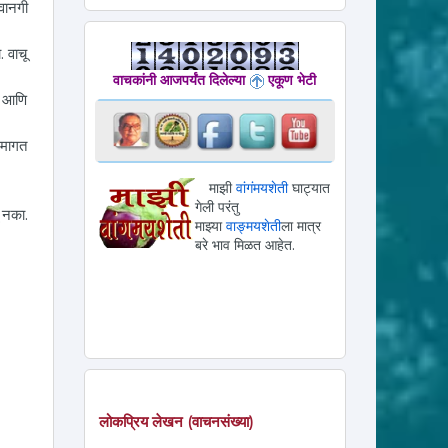
वानगी
 वाचू
वाचकांनी आजपर्यंत दिलेल्या
एकूण भेटी
ा आणि
 मागत
माझी
वांगंमयशेती
घाट्यात
गेली परंतु
 नका.
माझ्या
वाङ्मयशेती
ला मात्र
बरे भाव मिळत आहेत.
लोकप्रिय लेखन (वाचनसंख्या)