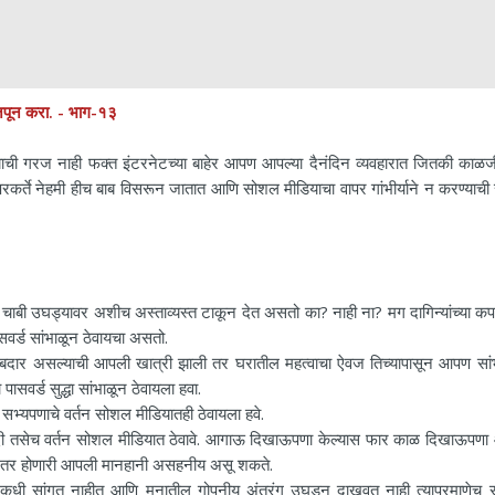
पून करा.
- भाग-१३
ाची गरज नाही फक्त इंटरनेटच्या बाहेर आपण आपल्या दैनंदिन व्यवहारात जितकी काळज
रकर्ते नेहमी हीच बाब विसरून जातात आणि सोशल मीडियाचा वापर गांभीर्याने न करण्याच
 चाबी उघड्यावर अशीच अस्ताव्यस्त टाकून देत असतो का? नाही ना? मग दागिन्यांच्या कप
र्ड सांभाळून ठेवायचा असतो.
बदार असल्याची आपली खात्री झाली तर घरातील महत्वाचा ऐवज तिच्यापासून आपण सां
ासवर्ड सुद्धा सांभाळून ठेवायला हवा.
सभ्यपणाचे वर्तन सोशल मीडियातही ठेवायला हवे.
गदी तसेच वर्तन सोशल मीडियात ठेवावे. आगाऊ दिखाऊपणा केल्यास फार काळ दिखाऊपण
ांनतर होणारी आपली मानहानी असहनीय असू शकते.
 कधी सांगत नाहीत आणि मनातील गोपनीय अंतरंग उघडून दाखवत नाही त्याप्रमाणेच