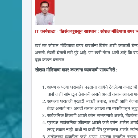
IT कार्यशाळा - खिसेकापूपासून सावधान :
सोशल मीडियाचा वापर ज
खरं तर सोशल मीडियाचा वापर करतांना विशेष अशी काळजी घेण्य
असतो, तेवढी घेतली तरी पुरे आहे. पण खरी गंमत अशी आहे कि वाप
चूक करून बसतात.
सोशल मीडियाचा वापर करताना घ्यावयाची सावधगिरी :
आपण आपल्या घराबाहेर पडताना दागिने ठेवलेल्या कपाटाची
चाबी जशी सांभाळून ठेवायची असते अगदी तसाच आपला पासव
आपल्या घरातली एखादी व्यक्ती उनाड, उधळी आणि बेजबा
ठेवत असतो ना? अगदी तसाच आपला त्या व्यक्तीपासून सुद्धा प
सार्वजनिक ठिकाणी आपले वर्तन सभ्यपणाचे असते, तितकेच 
प्रत्यक्ष सार्वजनिक जीवनात आपले जसे वर्तन असेल अ
लपवू शकत नाही. कधी ना कधी बिंग फुटणारच असते. त्य
अनोळख्या व्यक्तीला जसे आपण आपल्या मनातील रहस्य