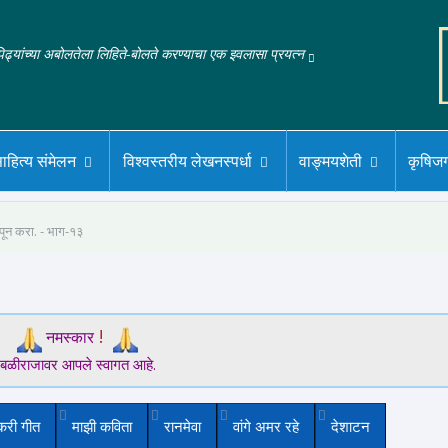
‌पिढ्यांच्या अबोलतेला लिहिते-बोलते करण्याचा एक इवलासा प्रयत्न
ाहित्य संमेलन
विश्वस्तरीय लेखनस्पर्धा
वाङ्मयशेती
कृषिज
पून करा. - भाग-१३
!
नमस्कार
बळीराजावर आपले स्वागत आहे.
करी गीत
माझी कविता
रानमेवा
वांगे अमर रहे
देशाटन