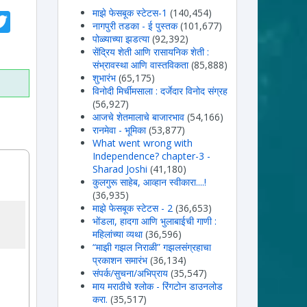
tsApp
acebook
Twitter
माझे फेसबूक स्टेटस-1
(140,454)
नागपुरी तडका - ई पुस्तक
(101,677)
पोळ्याच्या झडत्या
(92,392)
सेंद्रिय शेती आणि रासायनिक शेती :
संभ्रावस्था आणि वास्तविकता
(85,888)
शुभारंभ
(65,175)
विनोदी मिर्चीमसाला : दर्जेदार विनोद संग्रह
(56,927)
आजचे शेतमालाचे बाजारभाव
(54,166)
रानमेवा - भूमिका
(53,877)
What went wrong with
Independence? chapter-3 -
Sharad Joshi
(41,180)
कुलगुरू साहेब, आव्हान स्वीकारा....!
(36,935)
माझे फेसबूक स्टेटस - 2
(36,653)
भोंडला, हादगा आणि भुलाबाईची गाणी :
महिलांच्या व्यथा
(36,596)
“माझी गझल निराळी” गझलसंग्रहाचा
प्रकाशन समारंभ
(36,134)
संपर्क/सुचना/अभिप्राय
(35,547)
माय मराठीचे श्लोक - रिंगटोन डाउनलोड
करा.
(35,517)