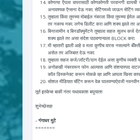
कोणत्या ऍपला वापरासाठी कोणकोणती परवानगी द्यायची याच
अनावश्यक ऍप्सना देऊ नका. सेटिंगमध्ये जाऊन सेटिंग व्यव
तुम्हाला किंवा तुमच्या मोबाईल नंबरला किंवा तुमच्या ईम
तर नकाच नका. लगेच डिलीट करा आणि शक्य झाले तर अस
बिनाजामीन व बिनडॉक्युमेंटने तुम्हाला सहज सुलभ कर्
शक्य झाले तर असा संदेश पाठवणाऱ्याला BLOCK करा.
मी म्हातारी झाली आहे व मला कुणीच वारस नसल्याने बँके
असेल तर अजिबात देऊ नका.
तुम्हाला सहज कर्ज/लॉटरी/दान देईल असा कुणीच व्यक्ती 
अनोळखी नंबरवरून फोन आल्यास आणि संशयास्पद वाटल्य
कॉल डिस्कनेक्ट करून मोकळे व्हा आणि आपला खिसा कापा
सोशल मीडियात चॅटिंग करून वेळ घालवण्याऐवजी नवनवीन बाब
तूर्त इतकेच! बाकी नंतर यथावकाश बघुयात!!
शुभेच्छेसह!
- गंगाधर मुटे
=======