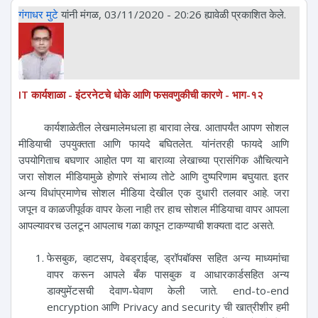
गंगाधर मुटे
यांनी मंगळ, 03/11/2020 - 20:26 ह्यावेळी प्रकाशित केले.
IT कार्यशाळा - इंटरनेटचे धोके आणि फसवणुकीची कारणे - भाग-१२
कार्यशाळेतील लेखमालेमधला हा बारावा लेख. आतापर्यंत आपण सोशल
मीडियाची उपयुक्तता आणि फायदे बघितलेत. यांनंतरही फायदे आणि
उपयोगिताच बघणार आहोत पण या बाराव्या लेखाच्या प्रासंगिक औचित्याने
जरा सोशल मीडियामुळे होणारे संभाव्य तोटे आणि दुष्परिणाम बघुयात. इतर
अन्य विधांप्रमाणेच सोशल मीडिया देखील एक दुधारी तलवार आहे. जरा
जपून व काळजीपूर्वक वापर केला नाही तर हाच सोशल मीडियाचा वापर आपला
आपल्यावरच उलटून आपलाच गळा कापून टाकण्याची शक्यता दाट असते.
फेसबुक, व्हाटसप, वेबड्राईव्ह, ड्रॉपबॉक्स सहित अन्य माध्यमांचा
वापर करून आपले बँक पासबुक व आधारकार्डसहित अन्य
डाक्युमेंटसची देवाण-घेवाण केली जाते. end-to-end
encryption आणि Privacy and security ची खात्रीशीर हमी