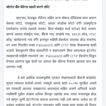
चोरांना बँक बॅलेन्स खाली करणे सोपे?
व्हाटसप, फेसबुक मॅसेंजर सहित अन्य सोशल मीडियाचा वापर करून
चेकचा फोटो, पासबुकचा फोटो, आधार कार्डाचा फोटो वगैरे डाक्युमेंटस
एकमेकांना सर्रास पाठवले जातात. किंवा मोबाईल मध्ये स्टोअर केले जातात.
म्हणजे आपला मोबाईल नंबर, बँकेचे नाव, शाखेचे नाव, MICR कोड, IFSC
कोड, खातेदाराचे नाव वगैरे इत्यंभूत माहिती हॅकर्सला उपलब्ध होऊ शकतेच.
मग अशा स्थितीत फक्त Password आणि OTP तेवढा मिळवायचा बाकी
असतो. बेमालूमपणे किंवा सावधगिरी न बाळगल्याने किंवा आपल्याला इंटरनेट
व्यवहाराची माहिती नसल्याने जर Password आणि OTP हॅकर्सना मिळून
देण्यात आपणच चूक केली तर आपला बँक बॅलेन्स रिकामा व्हायला फार वेळ
लागणार नाही.
हे सर्व आर्थिक फसवणूकीचे प्रकार रोखण्यासाठी बँकांनी कडेकोट
सुरक्षा व्यवस्था केलेली असते. ज्यामुळे आपले खाते १००% सुरक्षित असते
पण त्यासाठी आपल्या जबाबदाऱ्या आपल्याला माहित असणे अनिवार्य असते.
त्याविषयी पुढील लेखात अधिक विस्तृत उहापोह करू. मात्र फसवणूक होऊ
नये म्हणून कुणी इंटरनेटचा वापरच करायचा नाही असे म्हणत असेल तर तो
भयंकर मूर्खपणा आहे. इंटरनेट तंत्रज्ञान आणि त्याचा वापर इतका पुढे निघून