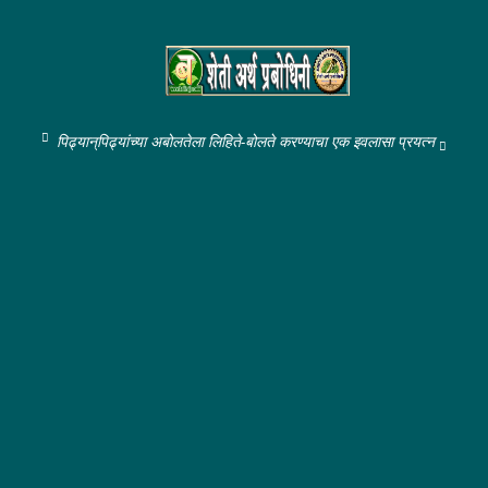
पिढ्यान्‌पिढ्यांच्या अबोलतेला लिहिते-बोलते करण्याचा एक इवलासा प्रयत्न