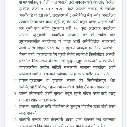
या माध्यमांकडून दिली जात असली तरी वापरकर्त्याने अपलोड केलेला
प्रत्येक डाटा main server कडे जाऊन नंतरच तो संबंधित
व्यक्तीकडे पोचता होतो. उदाहरणार्थ : अमेरिकेत मेन सर्वर असलेल्या
एखाद्या ऍपचा जर वापर तुम्ही तुमच्या घरी बसून करत आहात आणि
जर तुम्ही एक संदेश तुमच्याच घरी १० फूट अंतरावर बसलेल्या
आपल्या कुटुंबातील व्यक्तीला पाठवला तर तो संदेश थेट
तुमच्याजवळील व्यक्तीकडे न जाता आधी अमेरिकेतील सर्व्हरकडे
जातो आणि तिथून परत येऊन तुमच्या बाजूला बसलेल्या व्यक्तीला
पोचता होतो. प्रकाशाचा वेग प्रती सेकंद लक्षावधी किलोमीटर असतो.
इंटरनेट सिग्नलच्या वेगाची गती सुद्धा अद्भुत असल्याने व त्याविषयी
वापरकर्त्याना काहीच माहिती नसल्याने सामान्य व्यक्तीला अशी
अजिबात जाणीव नसल्याने त्यांच्यासाठी ही कल्पनातीत बाब असते.
शासन-प्रशासन व गुप्तचर संस्था ऍप निर्मात्यांकडून थेट
कनेक्टिव्हीटी मिळवून हव्या त्या व्यक्तीचे संदेश टॅप करू शकतात.
हॅकर्स कोणत्याही ऍपची सुरक्षा भेदून तुमचे संदेश स्वतःकडे वळवू
शकतात आणि वाचू शकतात.
वायरस, मालवेअर वगैरे मोबाईलमध्ये घुसवून मोबाईल डाटा चोरी केला
जाऊ शकतो.
महत्वाचे म्हणजे ज्या कंपन्यांचे आपण ऍप्स वापरतो त्या कंपन्याच
आपला डाटा विकू शकतात. असे प्रकार यापूर्वी घडलेले आहेत.