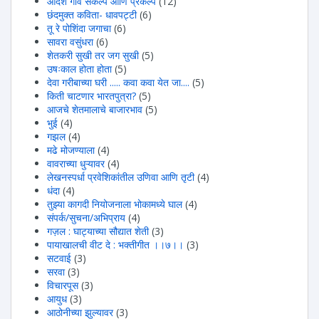
आदर्श गाव संकल्प आणि प्रकल्प
(12)
छंदमुक्त कविता- धावपट्टी
(6)
तू रे पोशिंदा जगाचा
(6)
सावरा वसुंधरा
(6)
शेतकरी सुखी तर जग सुखी
(5)
उषःकाल होता होता
(5)
देवा गरीबाच्या घरी ..... कवा कवा येत जा....
(5)
किती चाटणार भारतपुत्रा?
(5)
आजचे शेतमालाचे बाजारभाव
(5)
भुई
(4)
गझल
(4)
मढे मोजण्याला
(4)
वावराच्या धुऱ्यावर
(4)
लेखनस्पर्धा प्रवेशिकांतील उणिवा आणि तृटी
(4)
धंदा
(4)
तुझ्या कागदी नियोजनाला भोकामध्ये घाल
(4)
संपर्क/सुचना/अभिप्राय
(4)
गज़ल : घाट्याच्या सौद्यात शेती
(3)
पायाखालची वीट दे : भक्तीगीत ।।७।।
(3)
सटवाई
(3)
सरवा
(3)
विचारपूस
(3)
आयुध
(3)
आठोनीच्या झुल्यावर
(3)