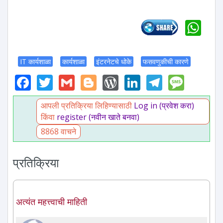
Wh
IT कार्यशाळा
कार्यशाळा
इंटरनेटचे धोके
फसवणुकीची कारणे
Facebook
Twitter
Gmail
Blogger
WordPress
LinkedIn
Telegr
Mess
आपली प्रतिक्रिया लिहिण्यासाठी
Log in (प्रवेश करा)
किंवा
register (नवीन खाते बनवा)
8868 वाचने
प्रतिक्रिया
अत्यंत महत्त्वाची माहिती