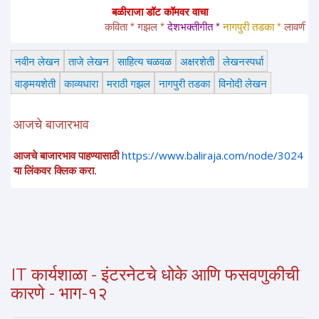
बळीराजा डॉट कॉमवर वाचा
कविता * गझल * 
देशभक्तीगीत * 
नागपुरी तडका *
 लावणी * अंगाई
नवीन लेखन
ताजे लेखन
साहित्य चळवळ
अक्षरशेती
लेखनस्पर्धा
वाङ्मयशेती
काव्यधारा
मराठी गझल
नागपुरी तडका
विनोदी लेखन
आजचे बाजारभाव
आजचे बाजारभाव पाहण्यासाठी
https://www.baliraja.com/node/3024
या लिंकवर क्लिक करा.
IT कार्यशाळा - इंटरनेटचे धोके आणि फसवणुकीची
कारणे - भाग-१२