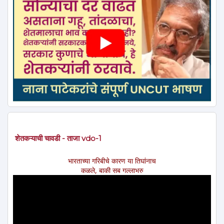
शेतकऱ्याची चावडी - ताजा vdo-1
भारताच्या गरिबीचे कारण या तिघांनाच
कळले, बाकी सब गल्लाभरु