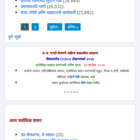
कापला रेशमाच्या सुताने गळा
(26,684)
जात्यावरची गाणी
(26,032)
शरद जोशी आणि माझ्यातली कार्यकर्ती
(25,882)
1
2
…
पुढील ›
अंतिम »
पाने
पुर्ण सूची
अ.भा. मराठी शेतकरी साहित्य चळवळीचा उपक्रम
विश्वस्तरीय Online लेखनस्पर्धा-२०२४
प्रवेशिका दाखल करण्याची अंतिम मुदत :
२४ सप्टेंबर २०२४
स्पर्धेचे स्वरूप, पारितोषिकाचे स्वरूप, प्रवेशिका सादर करण्याची पद्धत, नियम व शर्ती, याविषयी
सविस्तर माहिती
येथे
उपलब्ध आहे.
सादर झालेल्या प्रवेशिका
येथे
पाहता येतील.
=-=-=-=-=
आज सर्वाधिक वाचन
उठ शेतकऱ्या, घे मशाल
(20)