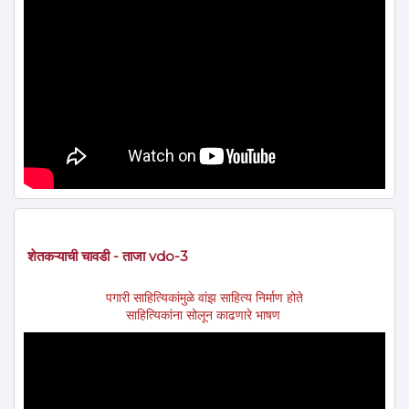
शेतकऱ्याची चावडी - ताजा vdo-3
पगारी साहित्यिकांमुळे वांझ साहित्य निर्माण होते
साहित्यिकांना सोलून काढणारे भाषण