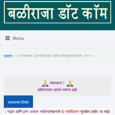
Menu
मुखपृष्ठ
>> IT कार्यशाळा - इंटरनेटचे धोके आणि फसवणुकीची कारणे - भाग-१२
!
नमस्कार
बळीराजावर आपले स्वागत आहे.
महत्वाच्या लिंक्स
ल
आणि
इतर अवांतर साहित्य
लेखनाचे
© सर्वाधिकार
सुरक्षित आहेत. या साईटवरचे साहित्य 