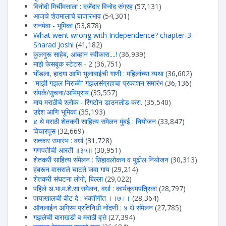
विनोदी मिर्चीमसाला : दर्जेदार विनोद संग्रह
(57,131)
आजचे शेतमालाचे बाजारभाव
(54,301)
रानमेवा - भूमिका
(53,878)
What went wrong with Independence? chapter-3 -
Sharad Joshi
(41,182)
कुलगुरू साहेब, आव्हान स्वीकारा....!
(36,939)
माझे फेसबूक स्टेटस - 2
(36,751)
भोंडला, हादगा आणि भुलाबाईची गाणी : महिलांच्या व्यथा
(36,602)
“माझी गझल निराळी” गझलसंग्रहाचा प्रकाशन समारंभ
(36,136)
संपर्क/सुचना/अभिप्राय
(35,557)
माय मराठीचे श्लोक - रिंगटोन डाउनलोड करा.
(35,540)
उद्देश आणि भूमिका
(35,193)
४ थे मराठी शेतकरी साहित्य संमेलन मुंबई : नियोजन
(33,847)
विचारपूस
(32,669)
सत्कार समारंभ : वर्धा
(31,728)
गणपतीची आरती ॥३५॥
(30,951)
शेतकरी साहित्य संमेलन : सिंहावलोकन व पुढील नियोजन
(30,313)
हंबरून वासराले चाटते जवा गाय
(29,214)
शेतकरी संघटना लोगो, बिल्ला
(29,022)
पहिले अ.भा.म.शे.सा.संमेलन, वर्धा : कार्यक्रमपत्रिका
(28,797)
पायाखालची वीट दे : भक्तीगीत ।।७।।
(28,364)
ऑनलाईन अग्रिम प्रतिनिधी नोंदणी : ४ थे संमेलन
(27,785)
गझलेची बाराखडी व मराठी वृत्ते
(27,394)