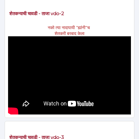
शेतकऱ्याची चावडी - ताजा vdo-2
नको त्या नादापायी "ह्यांनी"च
शेतकरी बरबाद केला
शेतकऱ्याची चावडी - ताजा vdo-3