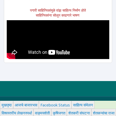
पगारी साहित्यिकांमुळे वांझ साहित्य निर्माण होते
साहित्यिकांना सोलून काढणारे भाषण
मुखपृष्ठ
आजचे बाजारभाव
Facebook Status
साहित्य संमेलन
विश्वस्तरीय लेखनस्पर्धा
वाङ्मयशेती
कृषिजगत
शेतकरी संघटना
शेतकऱ्यांचा राजा