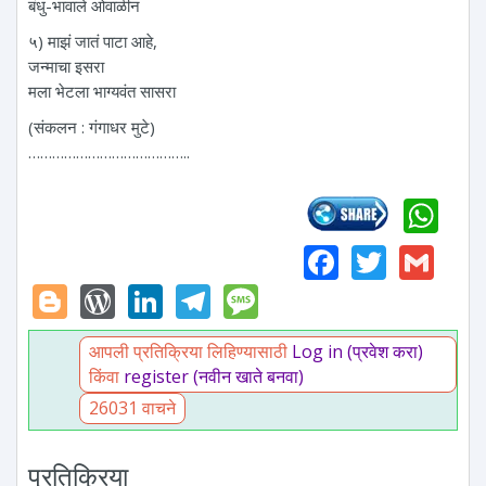
बंधु-भावाले ओवाळीन
५) माझं जातं पाटा आहे,
जन्माचा इसरा
मला भेटला भाग्यवंत सासरा
(संकलन : गंगाधर मुटे)
…………………………………..
Wh
Faceboo
Twitte
Gm
Blogger
WordPress
LinkedIn
Telegram
Message
आपली प्रतिक्रिया लिहिण्यासाठी
Log in (प्रवेश करा)
किंवा
register (नवीन खाते बनवा)
26031 वाचने
प्रतिक्रिया