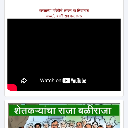
भारताच्या गरिबीचे कारण या तिघांनाच
कळले, बाकी सब गल्लाभरु