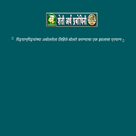
पिढ्यान्‌पिढ्यांच्या अबोलतेला लिहिते-बोलते करण्याचा एक इवलासा प्रयत्न