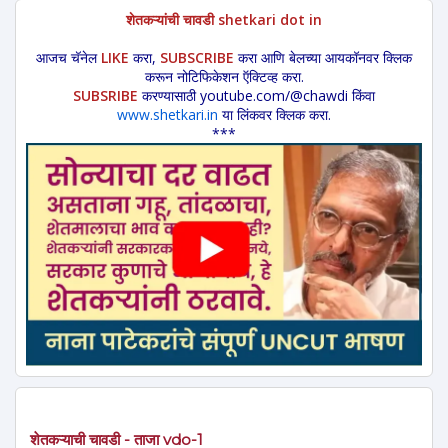
शेतकऱ्यांची चावडी shetkari dot in
आजच चॅनेल
LIKE
करा,
SUBSCRIBE
करा आणि बेलच्या आयकॉनवर क्लिक
करून नोटिफिकेशन ऍक्टिव्ह करा.
SUBSRIBE
करण्यासाठी youtube.com/@chawdi किंवा
www.shetkari.in
या लिंकवर क्लिक करा.
***
शेतकऱ्याची चावडी - ताजा vdo-1