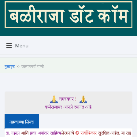
Menu
मुखपृष्ठ
>> जात्यावरची गाणी
!
नमस्कार
बळीराजावर आपले स्वागत आहे.
महत्वाच्या लिंक्स
गझल
आणि
इतर अवांतर साहित्य
लेखनाचे
© सर्वाधिकार
सुरक्षित आहेत. या साईटवरचे साहित्