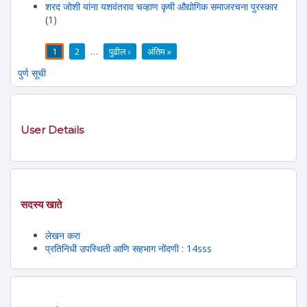
शरद जोशी यांना यशवंतराव चव्हाण कृषी औद्योगिक समाजरचना पुरस्कार
(1)
1
2
…
पुढील ›
अंतिम »
पाने
पुर्ण सूची
User Details
सदस्य खाते
लेखन करा
प्रतिनिधी उपस्थिती आणि सहभाग नोंदणी : 14sss