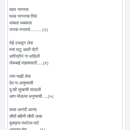
वावर नागरता
फाळ नागराचा तिथे
थांबला थबकला
जनक मनामधे..............(३)
घेई उचलून लेक
मया दाटू आली पोटी
धारित्रीनं गा धाडिली
लेकबाई माझ्यासाठी.......(४)
रामा माझी लेक
ठेव गा आयुष्याची
दु:खी सुखाची साऊली
आण मोडल्या धनुष्याची.......(५)
कसा आनंदी आनंद
चौघी बहिणी चौघी जावा
कुबड्या मंथरेला वाटे
अवघाच हेवा...............(६)