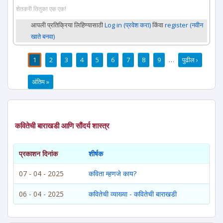
शेतकरी तितुका एक एक!
आपली प्रतिक्रिया लिहिण्यासाठी
Log in (प्रवेश करा)
किंवा
register (नवीन
खाते बनवा)
1
2
3
4
5
6
7
8
9
…
पुढील ›
पाने
अंतिम »
कवितेची बाराखडी आणि सौंदर्य शास्त्र
प्रकाशन दिनांक
शीर्षक
07 - 04 - 2025
कविता म्हणजे काय?
06 - 04 - 2025
कवितेची व्याख्या - कवितेची बाराखडी