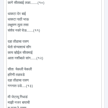
कागे सीताबाई लळा..........(१०)
धाकटा देर बाई
धाकटा पाठी भाऊ
लक्षुमण तुला तसा
संशेव नको घेऊ.........(११)
दहा तोंडाचा रावण
घेतो संन्याशाचं सोंग
काय व्होईल सीतामाई
आता नशीबाले सांग........(१२)
सीता येकली येकली
हरिणी तडफडे
दहा तोंडाचा रावण
गगनात उडे......(१३)
मी जेटायू गिधाडं
माझी नजर बापाची
तू राजा रे रावण