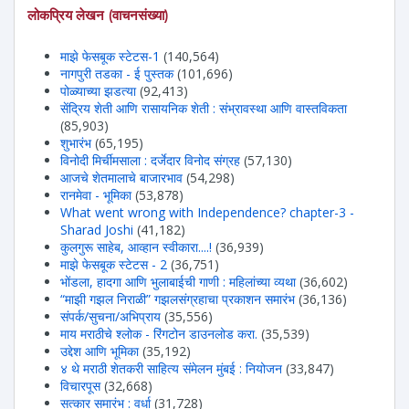
लोकप्रिय लेखन (वाचनसंख्या)
माझे फेसबूक स्टेटस-1
(140,564)
नागपुरी तडका - ई पुस्तक
(101,696)
पोळ्याच्या झडत्या
(92,413)
सेंद्रिय शेती आणि रासायनिक शेती : संभ्रावस्था आणि वास्तविकता
(85,903)
शुभारंभ
(65,195)
विनोदी मिर्चीमसाला : दर्जेदार विनोद संग्रह
(57,130)
आजचे शेतमालाचे बाजारभाव
(54,298)
रानमेवा - भूमिका
(53,878)
What went wrong with Independence? chapter-3 -
Sharad Joshi
(41,182)
कुलगुरू साहेब, आव्हान स्वीकारा....!
(36,939)
माझे फेसबूक स्टेटस - 2
(36,751)
भोंडला, हादगा आणि भुलाबाईची गाणी : महिलांच्या व्यथा
(36,602)
“माझी गझल निराळी” गझलसंग्रहाचा प्रकाशन समारंभ
(36,136)
संपर्क/सुचना/अभिप्राय
(35,556)
माय मराठीचे श्लोक - रिंगटोन डाउनलोड करा.
(35,539)
उद्देश आणि भूमिका
(35,192)
४ थे मराठी शेतकरी साहित्य संमेलन मुंबई : नियोजन
(33,847)
विचारपूस
(32,668)
सत्कार समारंभ : वर्धा
(31,728)