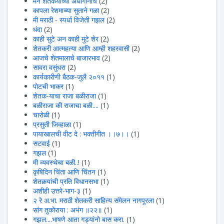
मन शेतकर्याच्या अर्धांगीनीच
(2)
कापला रेशमाच्या सुताने गळा
(2)
मी मराठी - स्पर्धा विजेती गझल
(2)
धंदा
(2)
काही सुटे अन काही मुटे शेर
(2)
शेतकरी आत्महत्या आणि आम्ही शहरवासी
(2)
आजचे शेतमालाचे बाजारभाव
(2)
सावरा वसुंधरा
(2)
कार्यकारीणी बैठक-जुलै २०११
(1)
पोटची भाकर
(1)
शेतक-याचा राजा बळीराजा
(1)
बळीराजा की राजाचा बळी....
(1)
चारोळी
(1)
प्रसुती जिव्हाळा
(1)
पायाखालची वीट दे : भक्तीगीत ।।७।।
(1)
सटवाई
(1)
गझल
(1)
मी व्यवस्थेचा बळी..!
(1)
कृषिदिन चिंता आणि चिंतन
(1)
शेतकर्‍यांची प्रति विधानसभा
(1)
अशीही उत्तरे-भाग-३
(1)
२ रे अ.भा. मराठी शेतकरी साहित्य संमेलन नागपूरला
(1)
सांग तुकोराया : अभंग ॥२२॥
(1)
गझल....भाषणे आता गड्यांनो बास करा.
(1)