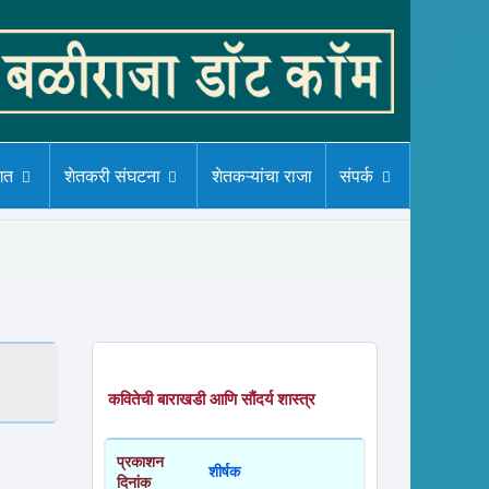
गत
शेतकरी संघटना
शेतकऱ्यांचा राजा
संपर्क
कवितेची बाराखडी आणि सौंदर्य शास्त्र
प्रकाशन
शीर्षक
दिनांक