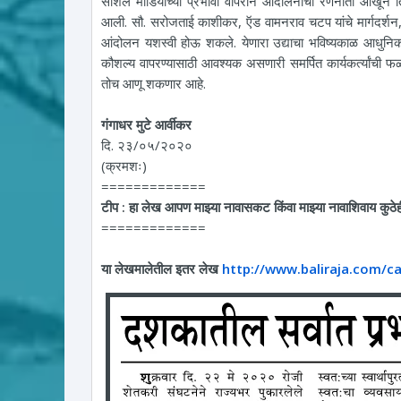
सोशल मीडियाच्या प्रभावी वापराने आंदोलनाची रणनीती आखून त
आली. सौ. सरोजताई काशीकर, ऍड वामनराव चटप यांचे मार्गदर्शन,
आंदोलन यशस्वी होऊ शकले. येणारा उद्याचा भविष्यकाळ आधुनिक त
कौशल्य वापरण्यासाठी आवश्यक असणारी समर्पित कार्यकर्त्यांची
तोच आणू शकणार आहे.
गंगाधर मुटे आर्वीकर
दि. २३/०५/२०२०
(क्रमशः)
=============
टीप : हा लेख आपण माझ्या नावासकट किंवा माझ्या नावाशिवाय कुठे
=============
या लेखमालेतील इतर लेख
http://www.baliraja.com/c