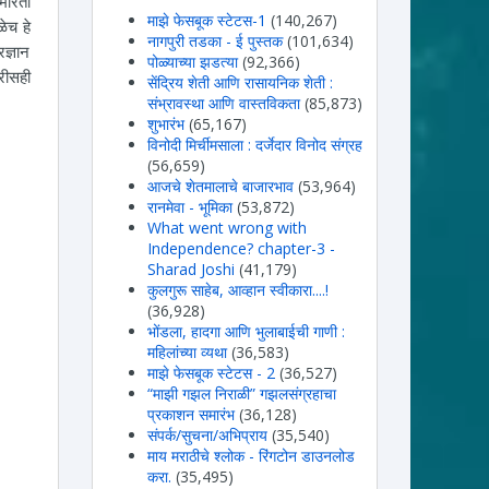
मारता
माझे फेसबूक स्टेटस-1
(140,267)
ेच हे
नागपुरी तडका - ई पुस्तक
(101,634)
ज्ञान
पोळ्याच्या झडत्या
(92,366)
रीसही
सेंद्रिय शेती आणि रासायनिक शेती :
संभ्रावस्था आणि वास्तविकता
(85,873)
शुभारंभ
(65,167)
विनोदी मिर्चीमसाला : दर्जेदार विनोद संग्रह
(56,659)
आजचे शेतमालाचे बाजारभाव
(53,964)
रानमेवा - भूमिका
(53,872)
What went wrong with
Independence? chapter-3 -
Sharad Joshi
(41,179)
कुलगुरू साहेब, आव्हान स्वीकारा....!
(36,928)
भोंडला, हादगा आणि भुलाबाईची गाणी :
महिलांच्या व्यथा
(36,583)
माझे फेसबूक स्टेटस - 2
(36,527)
“माझी गझल निराळी” गझलसंग्रहाचा
प्रकाशन समारंभ
(36,128)
संपर्क/सुचना/अभिप्राय
(35,540)
माय मराठीचे श्लोक - रिंगटोन डाउनलोड
करा.
(35,495)