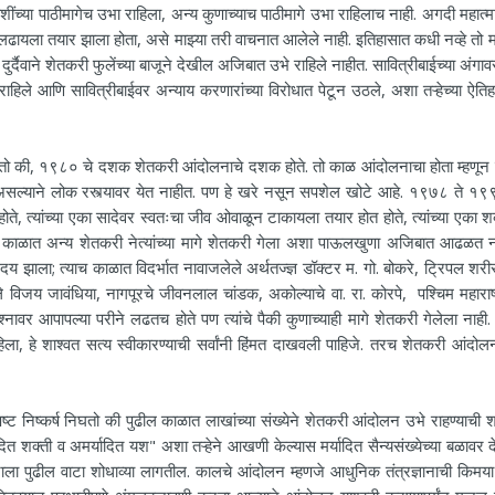
ंच्या पाठीमागेच उभा राहिला, अन्य कुणाच्याच पाठीमागे उभा राहिलाच नाही. अगदी महात्म
ावून लढायला तयार झाला होता, असे माझ्या तरी वाचनात आलेले नाही. इतिहासात कधी नव्हे तो म
दुर्दैवाने शेतकरी फुलेंच्या बाजूने देखील अजिबात उभे राहिले नाहीत. सावित्रीबाईच्या अंगा
े राहिले आणि सावित्रीबाईवर अन्याय करणारांच्या विरोधात पेटून उठले, अशा तऱ्हेच्या ऐत
 १९८० चे दशक शेतकरी आंदोलनाचे दशक होते. तो काळ आंदोलनाचा होता म्हणून
ल्याने लोक रस्त्यावर येत नाहीत. पण हे खरे नसून सपशेल खोटे आहे. १९७८ ते १९
ोते, त्यांच्या एका सादेवर स्वतःचा जीव ओवाळून टाकायला तयार होत होते, त्यांच्या एका श
याच काळात अन्य शेतकरी नेत्यांच्या मागे शेतकरी गेला अशा पाऊलखुणा अजिबात आढळत न
 झाला; त्याच काळात विदर्भात नावाजलेले अर्थतज्ज्ञ डॉक्टर म. गो. बोकरे, ट्रिपल शरीर
 विजय जावंधिया, नागपूरचे जीवनलाल चांडक, अकोल्याचे वा. रा. कोरपे, पश्चिम महाराष्
रश्नावर आपापल्या परीने लढतच होते पण त्यांचे पैकी कुणाच्याही मागे शेतकरी गेलेला नाही.
िला, हे शाश्वत सत्य स्वीकारण्याची सर्वांनी हिंमत दाखवली पाहिजे. तरच शेतकरी आंदोल
कर्ष निघतो की पुढील काळात लाखांच्या संख्येने शेतकरी आंदोलन उभे राहण्याची श
त शक्ती व अमर्यादित यश" अशा तऱ्हेने आखणी केल्यास मर्यादित सैन्यसंख्येच्या बळावर 
 पुढील वाटा शोधाव्या लागतील. कालचे आंदोलन म्हणजे आधुनिक तंत्रज्ञानाची किमया