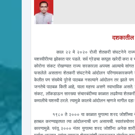
दशकातील स
काल २२ मे २०२० रोजी शेतकरी संघटनेने राज्यभर पुकारले
यशस्वीरीत्या झोकात पार पडले. सर्व ग्रेडचा कापूस खरेदी करा व भ
कोरोना संकट रोखण्यात राज्य सरकारला अपयश आल्याचे सांगत भाज
फसलेले असताना शेतकरी संघटनेचे आंदोलन परिणामकारकपणे यशस
केलीत पण संख्येचे पुरेसे पाठबळ नसल्याने आंदोलन तर झाले पण
जनतेचे पाठबळ किती आहे, याला महत्त्व असणे स्वाभाविक असते. 
संकट, लॉकडाऊन सारख्या संचारबंदीच्या काळात लढवैय्या शेतकरी
कमालीचे यशस्वी ठरले. त्यामुळे कालचे आंदोलन म्हणजे मागील दहा
१९८० ते २००० या काळात युगात्मा शरद जोशींच्या नेतृत्
हतबल करण्याइतपत त्या आंदोलनाची धग असायची. स्वातंत्र्योत्त
कारणामुळे. परंतू २००० नंतर युगात्मा शरद जोशींना अनेक शारीरिक
मर्यादा आल्यात. त्यांचा सामान्य शेतकऱ्यांशी जवळजवळ संपर्कच तुट