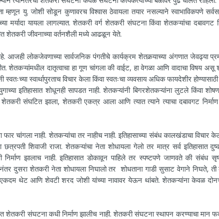
ा म्हणून यु. जोशी सोडून कुणावरच विश्वास ठेवायला तयार नसल्याने स्वाभाविकपणे सर्वसा
ा मर्यादा यायला लागल्यात. शेतकरी वर्ग शेतकरी संघटना किंवा शेतकऱ्यांचा दबावगट नि
शेतकरी जीवनाच्या वर्तनशैली मध्ये आढळून येते.
 लोकजेवणाच्या सार्वजनिक पंगतीचे कार्यक्रम शेतकर्‍याच्या अंगणात जेवढ्या प्र
ाहीत. शेतकऱ्यांमधील दातृत्वाचा हा गूण चांगला की वाईट, हा वेगळा आणि वादाचा विषय असू
 स्वतःच्या स्वार्थापुरताच विचार केला किंवा स्वतःचा व्यवसाय अधिक फायदेशीर होण्यासाठ
युगाच्या इतिहासात शोधूनही सापडत नाही. शेतकऱ्यांनी बिगरशेतकऱ्यांना लुटले किंवा शोष
शेतकरी संघटित झाला, शेतकरी एकत्र आला आणि त्यात त्याने त्याचा दबावगट निर्माण
ांगला नाही. शेतकऱ्यांचा तर नाहीच नाही. इतिहासाच्या संबंध कालखंडाचा विचार के
ा छत्रपती शिवाजी राजा. शेतकऱ्यांचा नेता शोधायला गेलो तर मात्र सर्व इतिहासात दुष
धी निर्माण झालाच नाही. इतिहासात डोकावून पाहिले तर स्पष्टपणे जाणवते की संबंध सृष्ट
त्यानंतर दुसरा शेतकरी नेता शोधायला निघालो तर शोधताना गाडी सुसाट वेगाने निघते, ती 
ाही, एकदम थेट आणि शेवटी शरद जोशी यांच्या नावावर येऊन थांबते. शेतकऱ्यांना केवळ दोनच
करी संघटना कधी निर्माण झालीच नाही. शेतकरी संघटना स्थापन करण्याचा मान फक्