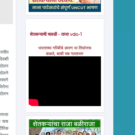
शेतकऱ्याची चावडी - ताजा vdo-1
भारताच्या गरिबीचे कारण या तिघांनाच
स्तीत
कळले, बाकी सब गल्लाभरु
 दिवशी
ंदोलन
दोलने
ामागे
ोरोना
ंदोलन
कारला
े याच
रीरिक
. केवळ