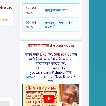
ा साईटवरचे साहित्य इतरांना पाठवायचे असल्यास कृपया साईटचा पत्ता इतरांना कळवावा ही व
07 - 04 -
कविता म्हणजे काय?
2025
*
 लावणी * अंगाईगीत * शेतकरीगीत * ललीत लेख * कथा * 
विडंबन *
हादग्याची गाणी * जात
06 - 04 -
कवितेची व्याख्या - कवितेची
2025
बाराखडी
शेतकऱ्यांची चावडी shetkari dot in
आजच चॅनेल
LIKE
करा,
SUBSCRIBE
करा
आणि बेलच्या आयकॉनवर क्लिक करून
नोटिफिकेशन ऍक्टिव्ह करा.
SUBSRIBE
करण्यासाठी
youtube.com/@chawdi किंवा
www.shetkari.in
या लिंकवर क्लिक करा.
***