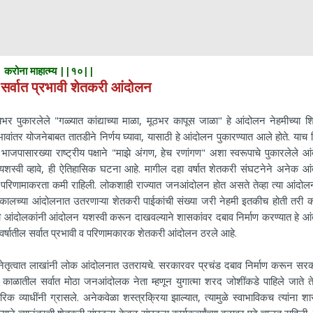
करोना माहात्म्य ||१०||
र्वात प्रभावी शेतकरी आंदोलन
ले "गळ्यात कांद्याच्या माळा, मूठभर कापूस जाळा" हे आंदोलन नेहमीच्या शि
ावांतर योजनेबाबत तातडीने निर्णय घ्यावा, यासाठी हे आंदोलन पुकारण्यात आले होते. याच
पासारख्या राष्ट्रीय पक्षाने "माझे अंगण, हेच रणांगण" अशा स्वरूपाचे पुकारलेले आ
्वी व्हावे, ही ऐतिहासिक घटना आहे. मागील दहा वर्षात शेतकरी संघटनेने अनेक आं
 परिणामाकरता कमी राहिली. लोकशाही राज्यात जनआंदोलन होत असते तेव्हा त्या आंदोलन
कालच्या आंदोलनात उतरणाऱ्या शेतकरी पाईकांची संख्या जरी नेहमी इतकीच होती तरी क
 आंदोलकांनी आंदोलन यशस्वी करून दाखवल्याने शासकांवर दबाव निर्माण करण्यात हे आ
 वर्षातील सर्वात प्रभावी व परिणामकारक शेतकरी आंदोलन ठरले आहे.
वात लाखांनी लोक आंदोलनात उतरायचे. सरकारवर प्रचंड दबाव निर्माण करून सर
र काळातील सर्वात मोठा जनआंदोलक नेता म्हणून युगात्मा शरद जोशींकडे पाहिले जाते त
 व्याधींनी ग्रासले. अनेकवेळा शस्त्रक्रिया झाल्यात, त्यामुळे स्वाभाविकच त्यांना शा
ल्याने त्यानंतरची शेतकरी संघटना केवळ संघटना कार्यकर्त्यांच्या बळावर पुढे चालत राहिली