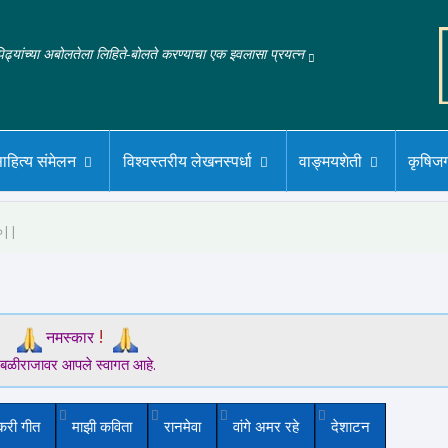
‌पिढ्यांच्या अबोलतेला लिहिते-बोलते करण्याचा एक इवलासा प्रयत्न
ाहित्य संमेलन
विश्वस्तरीय लेखनस्पर्धा
वाङ्मयशेती
कृषिज
१०||
!
नमस्कार
बळीराजावर आपले स्वागत आहे.
करी गीत
माझी कविता
रानमेवा
वांगे अमर रहे
देशाटन