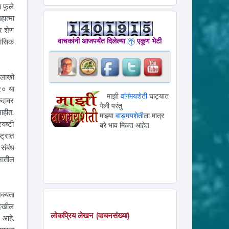
ा फुले
हात्मा
वर शेण
वाचकांनी आजपर्यंत दिलेल्या
एकूण भेटी
िहासिक
 लाखो
९० या
माझी
वांगंमयशेती
घाट्यात
ब्दावर
गेली परंतु
ाहीत.
माझ्या
वाङ्मयशेती
ला मात्र
यष्टी
बरे भाव मिळत आहेत.
ट्रात
 संबंध
नातील
क्यता
देखील
लोकप्रिय लेखन (वाचनसंख्या)
 आहे.