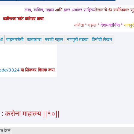
लेख, कविता, गझल
आणि
इतर अवांतर साहित्य
लेखनाचे
© सर्वाधिकार
सुरक्षित आहेत. य
बळीराजा डॉट कॉमवर वाचा
कविता * गझल * 
देशभक्तीगीत * 
नागपुरी तडका 
धा
वाङ्मयशेती
काव्यधारा
मराठी गझल
नागपुरी तडका
विनोदी लेखन
node/3024
या लिंकवर क्लिक करा.
 करोना माहात्म्य ||१०||
त केले.