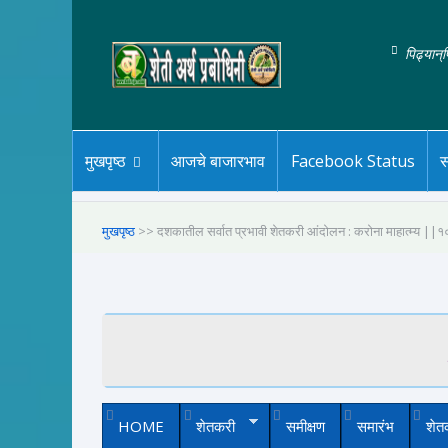
पिढ्यान्
मुखपृष्ठ
आजचे बाजारभाव
Facebook Status
स
मुखपृष्ठ
>> दशकातील सर्वात प्रभावी शेतकरी आंदोलन : करोना माहात्म्य ||
HOME
शेतकरी
समीक्षण
समारंभ
शेत