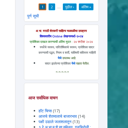
1
2
…
पुढील ›
अंतिम »
पाने
पुर्ण सूची
अ.भा. मराठी शेतकरी साहित्य चळवळीचा उपक्रम
विश्वस्तरीय Online लेखनस्पर्धा-२०२४
प्रवेशिका दाखल करण्याची अंतिम मुदत :
२४ सप्टेंबर २०२४
स्पर्धेचे स्वरूप, पारितोषिकाचे स्वरूप, प्रवेशिका सादर
करण्याची पद्धत, नियम व शर्ती, याविषयी सविस्तर माहिती
येथे
उपलब्ध आहे.
सादर झालेल्या प्रवेशिका
येथे
पाहता येतील.
=-=-=-=-=
आज सर्वाधिक वाचन
हॉट चिप्स
(17)
आजचे शेतमालाचे बाजारभाव
(14)
पक्षी उडाले जलाशलातून
(13)
३ रे अ.भा.म.शे.सा.संमेलन, गडचिरोली :