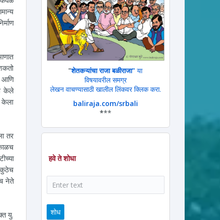
मान्य
र्माण
माणात
 शकतो
"
शेतकऱ्यांचा राजा बळीराजा"
या
ी आणि
विषयावरील समग्र
लेखन वाचण्यासाठी खालील लिंकवर क्लिक करा.
ण केले
 केला
baliraja.com/srbali
*
**
ला तर
्काळच
ीच्या
हवे ते शोधा
कुठेच
 नेते
शोध
त यु.