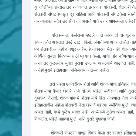
यु. जोशींच्या शब्दाखातर रणांगणात उतरणारा शेतकरी, शेतकरी नेत
शेतकरी संघटनेपासून दूर राहिला आणि शेतकरी संघटनेला संख्येच्य
करण्याबाबत सदैव उदासीन का असतो याचे उत्तर आपल्याला एकंदरीत 
शेतकऱ्याला बळीराजा म्हटले जाते कारण तो दानशूर आहे. आजही
संपन्न होत असतात तेवढे टाटा, बिर्ला, अंबानीच्या अंगणात होत न
पण शेतकरी आजही दानशूर आहेच, हे नाकारता येत नाही. शेतकऱ्यांनी
आर्थिक सुबत्ता मिळवण्यासाठी प्रयत्न केला, याची नोंद कोणत्याच 
असा तर कुठल्याच युगात पुरावा उपलब्ध असल्याचे आढळत नाही. 
असेही पुरावे इतिहासात अजिबातच आढळत नाहीत.
तसं पाहता एकंदरीतच शेती आणि शेतकऱ्यांचा इतिहास तसा फार च
शेतकऱ्यांचा कैवार घेणारे राजे दोनच. पहिला बळीराजा आणि दुसर
दुष्काळ दिसतो. शेतकऱ्यांमध्ये शेतकऱ्यांचे हित साधणारा नेता क
इतिहासातील पहिला शेतकरी नेता म्हणजे महात्मा ज्योतिबा फुले. 
थांबत नाही, मध्ये कुठेच थांबत नाही, अध्येमध्ये कुठेच थांबत न
मिळालेत. पहिले महात्मा फुले आणि दुसरे युगात्मा जोशी.
शेतकरी संघटना म्हणून विचार केला तर समग्र इतिहासात शेत