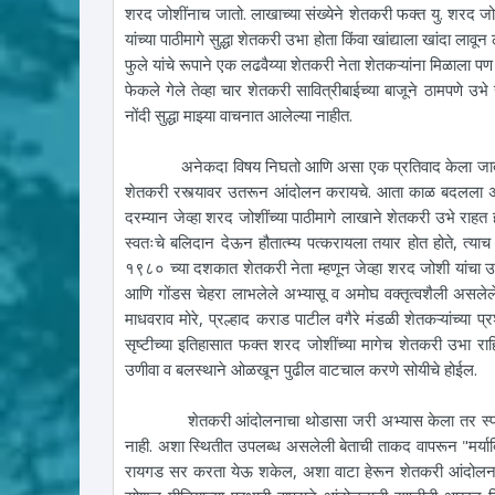
शरद जोशींनाच जातो. लाखाच्या संख्येने शेतकरी फक्त यु. शरद जोशी
यांच्या पाठीमागे सुद्धा शेतकरी उभा होता किंवा खांद्याला खांदा ल
फुले यांचे रूपाने एक लढवैय्या शेतकरी नेता शेतकऱ्यांना मिळाला पण 
फेकले गेले तेव्हा चार शेतकरी सावित्रीबाईच्या बाजूने ठामपणे उभ
नोंदी सुद्धा माझ्या वाचनात आलेल्या नाहीत.
अनेकदा विषय निघतो आणि असा एक प्रतिवाद केला जातो की,
शेतकरी रस्त्यावर उतरून आंदोलन करायचे. आता काळ बदलला अस
दरम्यान जेव्हा शरद जोशींच्या पाठीमागे लाखाने शेतकरी उभे राहत ह
स्वतःचे बलिदान देऊन हौतात्म्य पत्करायला तयार होत होते, त्
१९८० च्या दशकात शेतकरी नेता म्हणून जेव्हा शरद जोशी यांचा उदय
आणि गोंडस चेहरा लाभलेले अभ्यासू व अमोघ वक्तृत्वशैली असलेले
माधवराव मोरे, प्रल्हाद कराड पाटील वगैरे मंडळी शेतकऱ्यांच्या प्
सृष्टीच्या इतिहासात फक्त शरद जोशींच्या मागेच शेतकरी उभा राह
उणीवा व बलस्थाने ओळखून पुढील वाटचाल करणे सोयीचे होईल.
शेतकरी आंदोलनाचा थोडासा जरी अभ्यास केला तर स्पष्ट निष्
नाही. अशा स्थितीत उपलब्ध असलेली बेताची ताकद वापरून "मर्यादि
रायगड सर करता येऊ शकेल, अशा वाटा हेरून शेतकरी आंदोलनाला