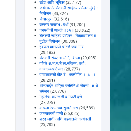
उद्देश आणि भूमिका
(35,177)
४ थे मराठी शेतकरी साहित्य संमेलन मुंबई :
नियोजन
(33,824)
विचारपूस
(32,616)
सत्कार समारंभ : वर्धा
(31,706)
गणपतीची आरती ॥३५॥
(30,922)
शेतकरी साहित्य संमेलन : सिंहावलोकन व
पुढील नियोजन
(30,308)
हंबरून वासराले चाटते जवा गाय
(29,182)
शेतकरी संघटना लोगो, बिल्ला
(29,005)
पहिले अ.भा.म.शे.सा.संमेलन, वर्धा :
कार्यक्रमपत्रिका
(28,777)
पायाखालची वीट दे : भक्तीगीत ।।७।।
(28,261)
ऑनलाईन अग्रिम प्रतिनिधी नोंदणी : ४ थे
संमेलन
(27,776)
गझलेची बाराखडी व मराठी वृत्ते
(27,378)
कापला रेशमाच्या सुताने गळा
(26,589)
जात्यावरची गाणी
(26,025)
शरद जोशी आणि माझ्यातली कार्यकर्ती
(25,785)