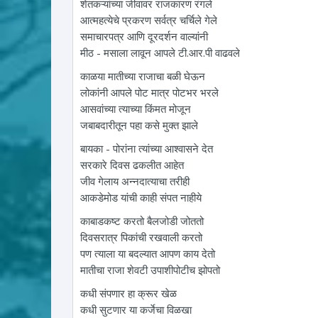
शेतकऱ्यांच्या जीवावर राजकारण रंगले
आत्महत्येचे प्रकरण सर्वत्र चर्चिले गेले
समाचारपत्र आणि दूरदर्शन वाल्यांनी
मीठ - मसाला लावून आपले टी.आर.पी वाढवले
काळया मातीच्या राजाचा बळी घेऊन
लोकांनी आपले पोट मात्र पोटभर भरले
आसवांच्या त्याच्या किंमत मोजून
जबाबदारीतून पहा कसे मुक्त झाले
बायका - पोरांना त्यांच्या आश्वासने देत
सरकारे दिवस ढकलीत आहेत
जीव गेलाय अन्नदात्याचा तरीही
आकडेमोड यांची काही संपत नाहीये
काबाडकष्ट करतो बैलजोडी जोततो
दिवसरात्र पिकांची रखवाली करतो
पण त्याला या बदल्यात आपण काय देतो
मातीचा राजा शेवटी उपाशीपोटीच झोपतो
कधी संपणार हा क्रूर खेळ
कधी सुटणार या कर्जेचा विळखा