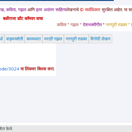
, गझल
आणि
इतर अवांतर साहित्य
लेखनाचे
© सर्वाधिकार
सुरक्षित आहेत. या साईटवरचे साह
बळीराजा डॉट कॉमवर वाचा
कविता * गझल * 
देशभक्तीगीत * 
नागपुरी तडका *
 लावणी 
धा
वाङ्मयशेती
काव्यधारा
मराठी गझल
नागपुरी तडका
विनोदी लेखन
node/3024
या लिंकवर क्लिक करा.
ित केले.