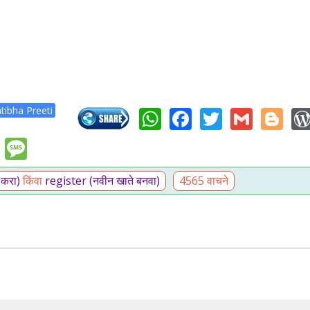
WhatsApp
Facebook
Twitter
Gmai
Bl
tibha Preeti
kedIn
Telegram
Message
 करा)
किंवा
register (नवीन खाते बनवा)
4565 वाचने