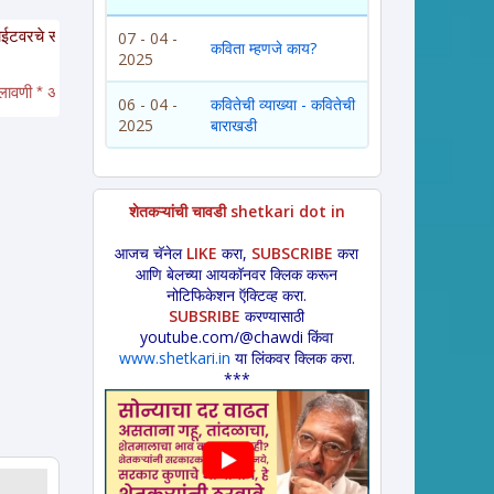
ित्य इतरांना पाठवायचे असल्यास कृपया साईटचा पत्ता इतरांना कळवावा ही विनंती. येथील स
07 - 04 -
कविता म्हणजे काय?
2025
* अंगाईगीत * शेतकरीगीत * ललीत लेख * कथा * 
विडंबन *
हादग्याची गाणी * जात्यावरची 
06 - 04 -
कवितेची व्याख्या - कवितेची
2025
बाराखडी
शेतकऱ्यांची चावडी shetkari dot in
आजच चॅनेल
LIKE
करा,
SUBSCRIBE
करा
आणि बेलच्या आयकॉनवर क्लिक करून
नोटिफिकेशन ऍक्टिव्ह करा.
SUBSRIBE
करण्यासाठी
youtube.com/@chawdi किंवा
www.shetkari.in
या लिंकवर क्लिक करा.
***