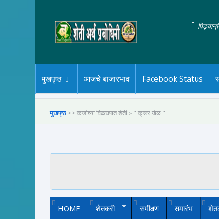
पिढ्यान्
मुखपृष्ठ
आजचे बाजारभाव
Facebook Status
स
मुखपृष्ठ
>> कर्जाच्या विळख्यात शेती :- " क्रूर खेळ "
HOME
शेतकरी
समीक्षण
समारंभ
शेत