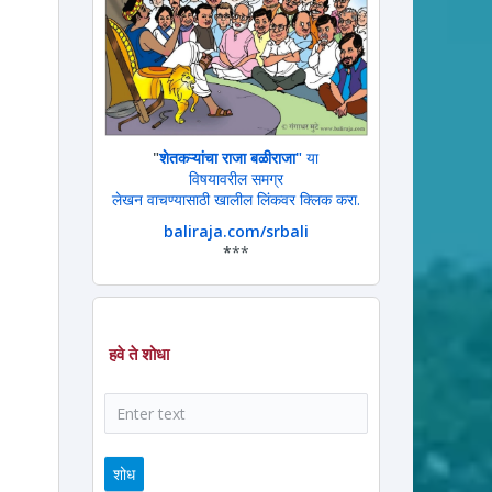
"
शेतकऱ्यांचा राजा बळीराजा"
या
विषयावरील समग्र
लेखन वाचण्यासाठी खालील लिंकवर क्लिक करा.
baliraja.com/srbali
*
**
हवे ते शोधा
शोध