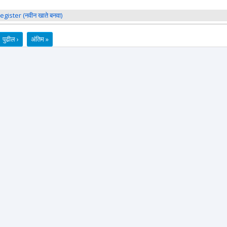
register (नवीन खाते बनवा)
पुढील ›
अंतिम »