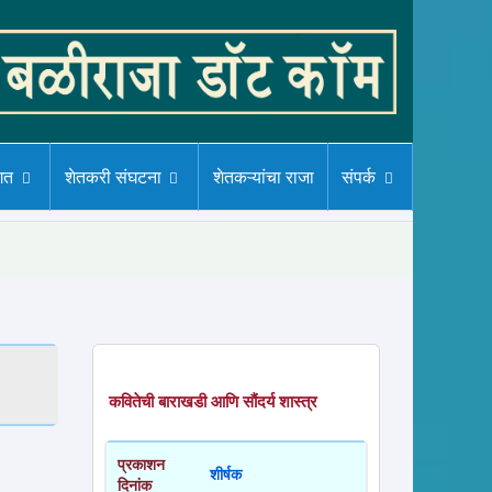
गत
शेतकरी संघटना
शेतकऱ्यांचा राजा
संपर्क
कवितेची बाराखडी आणि सौंदर्य शास्त्र
प्रकाशन
शीर्षक
दिनांक