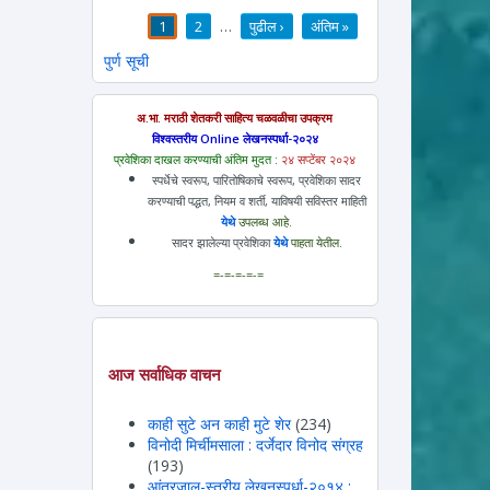
1
2
…
पुढील ›
अंतिम »
पाने
पुर्ण सूची
अ.भा. मराठी शेतकरी साहित्य चळवळीचा उपक्रम
विश्वस्तरीय Online लेखनस्पर्धा-२०२४
प्रवेशिका दाखल करण्याची अंतिम मुदत :
२४ सप्टेंबर २०२४
स्पर्धेचे स्वरूप, पारितोषिकाचे स्वरूप, प्रवेशिका सादर
करण्याची पद्धत, नियम व शर्ती, याविषयी सविस्तर माहिती
येथे
उपलब्ध आहे.
सादर झालेल्या प्रवेशिका
येथे
पाहता येतील.
=-=-=-=-=
आज सर्वाधिक वाचन
काही सुटे अन काही मुटे शेर
(234)
विनोदी मिर्चीमसाला : दर्जेदार विनोद संग्रह
(193)
आंतरजाल-स्तरीय लेखनस्पर्धा-२०१४ :