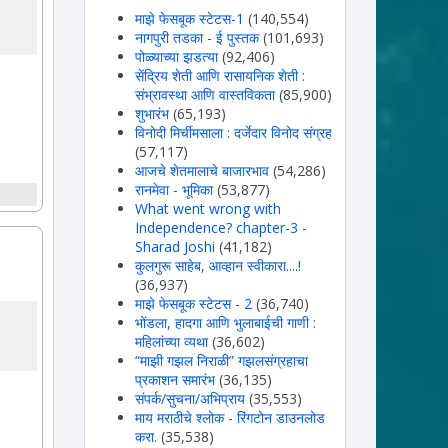
माझे फेसबूक स्टेटस-1
(140,554)
नागपुरी तडका - ई पुस्तक
(101,693)
पोळ्याच्या झडत्या
(92,406)
सेंद्रिय शेती आणि रासायनिक शेती :
संभ्रावस्था आणि वास्तविकता
(85,900)
शुभारंभ
(65,193)
विनोदी मिर्चीमसाला : दर्जेदार विनोद संग्रह
(57,117)
आजचे शेतमालाचे बाजारभाव
(54,286)
रानमेवा - भूमिका
(53,877)
What went wrong with
Independence? chapter-3 -
Sharad Joshi
(41,182)
कुलगुरू साहेब, आव्हान स्वीकारा....!
(36,937)
माझे फेसबूक स्टेटस - 2
(36,740)
भोंडला, हादगा आणि भुलाबाईची गाणी :
महिलांच्या व्यथा
(36,602)
“माझी गझल निराळी” गझलसंग्रहाचा
प्रकाशन समारंभ
(36,135)
संपर्क/सुचना/अभिप्राय
(35,553)
माय मराठीचे श्लोक - रिंगटोन डाउनलोड
करा.
(35,538)