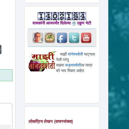
वाचकांनी आजपर्यंत दिलेल्या
एकूण भेटी
l
ogger
WordPress
माझी
वांगंमयशेती
घाट्यात
गेली परंतु
माझ्या
वाङ्मयशेती
ला मात्र
बरे भाव मिळत आहेत.
लोकप्रिय लेखन (वाचनसंख्या)