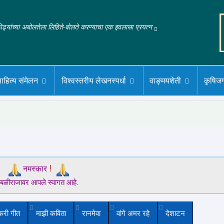
‌पिढ्यांच्या अबोलतेला लिहिते-बोलते करण्याचा एक इवलासा प्रयत्न
ाहित्य संमेलन
विश्वस्तरीय लेखनस्पर्धा
वाङ्मयशेती
कृषिज
!
नमस्कार
बळीराजावर आपले स्वागत आहे.
करी गीत
माझी कविता
रानमेवा
वांगे अमर रहे
देशाटन