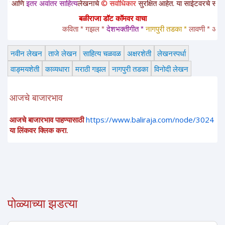
तर अवांतर साहित्य
लेखनाचे
© सर्वाधिकार
सुरक्षित आहेत. या साईटवरचे साहित्य इतरांना 
बळीराजा डॉट कॉमवर वाचा
कविता * गझल * 
देशभक्तीगीत * 
नागपुरी तडका *
 लावणी * अंगाईगीत 
नवीन लेखन
ताजे लेखन
साहित्य चळवळ
अक्षरशेती
लेखनस्पर्धा
वाङ्मयशेती
काव्यधारा
मराठी गझल
नागपुरी तडका
विनोदी लेखन
आजचे बाजारभाव
आजचे बाजारभाव पाहण्यासाठी
https://www.baliraja.com/node/3024
या लिंकवर क्लिक करा.
पोळ्याच्या झडत्या