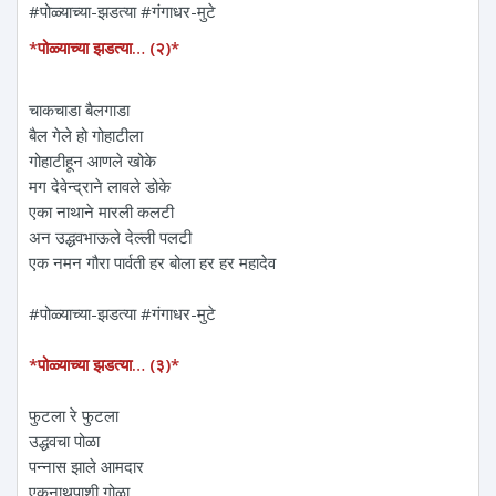
#पोळ्याच्या-झडत्या
#गंगाधर-मुटे
*पोळ्याच्या झडत्या… (२)*
चाकचाडा बैलगाडा
बैल गेले हो गोहाटीला
गोहाटीहून आणले खोके
मग देवेन्द्राने लावले डोके
एका नाथाने मारली कलटी
अन उद्धवभाऊले देल्ली पलटी
एक नमन‌ गौरा पार्वती हर बोला हर हर महादेव
#पोळ्याच्या-झडत्या #गंगाधर-मुटे
*पोळ्याच्या झडत्या… (३)*
फुटला रे फुटला
उद्धवचा पोळा
पन्नास झाले आमदार
एकनाथपाशी गोळा