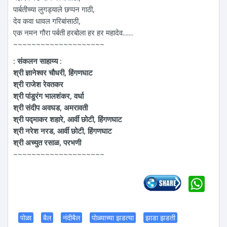
पार्बतीच्या लुगड्याले छप्पन गाठी,
देव कवा धावल गरिबांसाठी,
एक नमन गौरा पर्बती हरबोला हर हर महादेव.......
~~~~~~~~~~~~~~~~~~~~
: संकलन साहाय्य :
श्री ज्ञानेश्वर चौधरी, हिंगणघाट
श्री राजेश रेवतकर
श्री पांडुरंग भालशंकर, वर्धा
श्री संदीप अवघड, अमरावती
श्री पद्माकर शहारे, आर्वी छोटी, हिंगणघाट
श्री नरेश नरड, आर्वी छोटी, हिंगणघाट
श्री अच्युत रसाळ, परभणी
~~~~~~~~~~~~~~~~~~~~
Wh
पोळा
बैल
नंदीबैल
पोळ्याच्या झडत्या
झाडा झडती