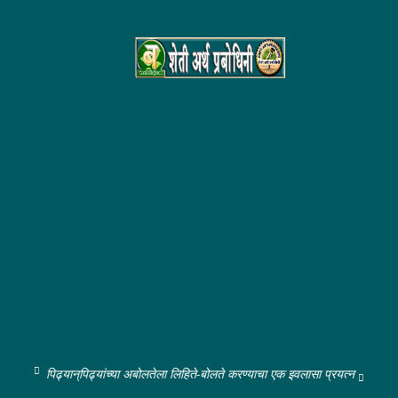
पिढ्यान्‌पिढ्यांच्या अबोलतेला लिहिते-बोलते करण्याचा एक इवलासा प्रयत्न