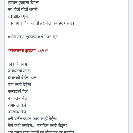
त्यायनं फुकला बिगुल
मग होती नोती थेयबी
हवा झाली गूल
एक नमन‌ गौरा पार्वती हर बोला हर हर महादेव
#पोळ्याच्या-झडत्या #गंगाधर-मुटे
*पोळ्याच्या झडत्या… (५)*
कांदा रे कांदा
नाशिकचा कांदा
घेणाराबी घेईना अन
भाव काही देईना
गळ्यातलं गेलं
नाकातलं गेलं
पायातलं गेलं
डोक्याचं गेलं
तरी बळीराज्याले जाग काही येईना
गेलं जरी कमरेचं.... संघटित काही होईना
एक नमन‌ गौरा पार्वती हर बोला हर हर महादेव