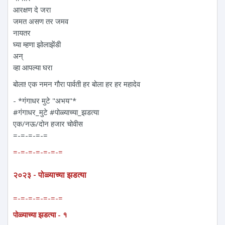
आरक्षण दे जरा
जमत असण तर जमव
नायतर
घ्या म्हणा झोलाझेंडी
अन्
व्हा आपल्या घरा
बोला! एक नमन‌ गौरा पार्वती हर बोला हर हर महादेव
- *गंगाधर मुटे "अभय"*
#गंगाधर_मुटे #पोळ्याच्या_झडत्या
एक/नऊ/दोन हजार चोवीस
=-=-=-=-=
=-=-=-=-=-=-=
२०२३ - पोळ्याच्या झडत्या
=-=-=-=-=-=-=
पोळ्याच्या झडत्या - १