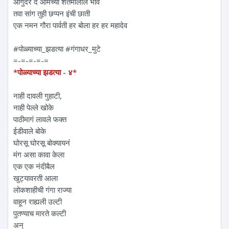
आगुदर दे आमच्या शेतमालाले भाव
तवा सांग तुही छप्पन इंची छाती
एक नमन‌ गौरा पार्वती हर बोला हर हर महादेव
#पोळ्याच्या_झडत्या #गंगाधर_मुटे
=-=-=-=-=
*पोळ्याच्या झडत्या - ४*
नाही दावली गुहाटी,
नाही पेल्ले खोके
पाठीमागं लावले फक्त
ईडीवाले बोके
घोरसू घोरसू बोक्यायनं
मंग असा कावा केला
एक एक नंदीबैल
खुट्यावरती आला
लोकशाहीची गंगा राज्या
वाहून राह्यली उल्टी
पुतण्याच मारते कल्टी
अन्