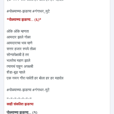
#पोळ्याच्या-झडत्या #गंगाधर_मुटे
*पोळ्याच्या झडत्या… (६)*
ओके ओके म्हणता
आमदार झाले गोळा
आमदाराचा भाव म्हणे
सत्तर हजार रुपये तोळा
सोन्यापेक्षाबी हे तर
भलतेच महाग झाले
त्यायचं पाहून अपक्षबी
शेंडा-बूड न्हाले
एक नमन‌ गौरा पार्वती हर बोला हर हर महादेव
#पोळ्याच्या-झडत्या #गंगाधर-मुटे
=-=-=-=-=-=-=
काही संकलित झडत्या
पोळ्याच्या झडत्या… (१)