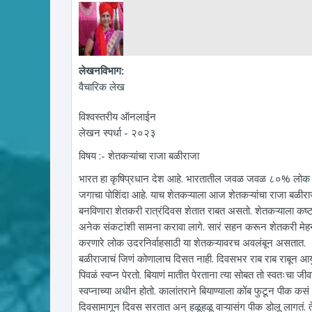
लेखनविभाग:
वैचारिक लेख
विश्वस्तरीय ऑनलाईन
लेखन स्पर्धा - २०२३
विषय :- शेतकऱ्यांचा राजा बळीराजा
भारत हा कृषिप्रधान देश आहे. भारतातील जवळ जवळ ८०% लोक शे
जगाचा पोशिंदा आहे. याच शेतकऱ्याला आज शेतकऱ्यांचा राजा बळीराज
बनविणारा शेतकरी रात्रंदिवस शेतात राबत असतो. शेतकऱ्याला कष
अनेक संकटांशी सामना करावा लागे. सारं सहन करून शेतकरी मेहन
करणारे लोक उदरनिर्वाहसाठी या शेतकऱ्यावरच अवलंबून असतात.
बळीराजाचं जिणं कोणालाच दिसत नाही. दिवसभर राब राब राबून आयुष
पिवळं स्वप्न पेरतो. बियाणं मातीत पेरताना त्या सोबत तो स्वतःचा ज
स्वप्नाच्या अधीन होतो. कालांतराने बियाण्याला कोंब फुटून पीक 
दिवसामागून दिवस सरतात अन् हळूहळू वाऱ्यासंग पीक डोलू लागतं. ते