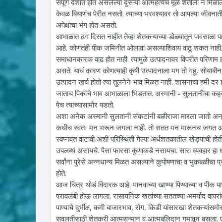
संपूर्ण देशात होत असलेल्या दुसऱ्या आत्महत्येचं मूळ शेतीला न मिळ
केवळ बियाणंच पेरीत नसतो. त्याच्या भरवश्यावर तो आपल्या जीवनातील 
अपेक्षांचा भंग होत असतो.
आभाळात ढग दिसत नाहीत तेव्हा शेतकऱ्याच्या डोळ्यातून पावसाळा पाझ
आहे. कोणतंही पीक जमिनीत ओलावा असल्याशिवाय वाढू शकत नाही. उ
समाधानकारक वाढ होत नाही. त्यामुळे उत्पादनावर विपरीत परिणाम हो
असते. याचं कारण कोणत्याही कृषी उत्पादनाला मग तो गहू, सोयाबीन, 
उत्पादन खर्च होतो त्या तुलनेने भाव मिळत नाही. शासनाचा हमी दर 
जाताच पिकांचे भाव आभाळाला भिडतात. अस्मानी - सुलतानीचा कहर, 
पेच त्याच्यासामोर पडतो.
अशा अनेक अस्मानी सुलतानी संकटांनी बळीराजा मारला जातो अन् तो
कधीच स्वतः मन भरून जगला नाही. तो सतत मन मारूनच जगत आला
स्वप्नवत वाटावी अशी परिस्थिती गेल्या अर्धशतकातील खेड्यांची होत
उपलब्ध असायचे. पैसा फारसा कुणाकडे नसायचा. सारा व्यवहार हा धान्या
सर्वांना पुरेसे अन्नधान्य मिळत असल्याने कुपोषणाचा व भुकबळीचा
होते.
आज चित्र थोडं विदारक आहे. मानवाच्या खाण्या पिण्याच्या व पीक 
परावलंबी होऊ लागला. रासायनिक खतांच्या सततच्या अमर्याद वापरां
पाण्याचे दुर्भीक्ष, कमी बाजारभाव, रोग, किडी यांसारखा शेतकऱ्यांस
सवलतीसाठी शेतकरी आत्मसन्मान व आत्मबलिदान गमावून बसला. एक