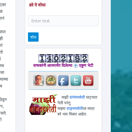
 एका
हवे ते शोधा
कं
ानं
शोध
वापर
ही
तं
तो
ज
वाचकांनी आजपर्यंत दिलेल्या
एकूण भेटी
ातच
ासा
याच्या
ाच
माझी
वांगंमयशेती
घाट्यात
ठेवून
गेली परंतु
ंग,
माझ्या
वाङ्मयशेती
ला मात्र
नसते.
बरे भाव मिळत आहेत.
ी