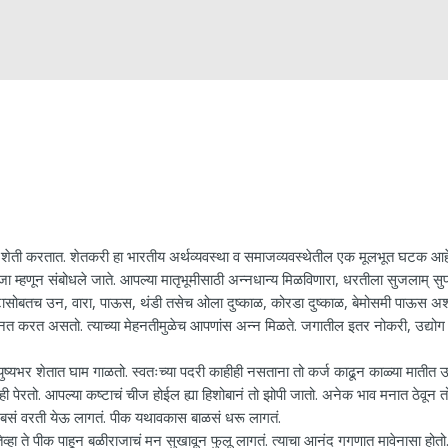
ती करतात. शेतकरी हा भारतीय अर्थव्यवस्था व समाजव्यवस्थेतील एक मूलभूत घटक आहे
ा म्हणून संबोधले जाते. आपल्या मातृभूमीसाठी अन्नधान्य मिळविणारा, धरतीला सुजलाम् सु
्टासोबतच उन, वारा, पाऊस, थंडी तसेच ओला दुष्काळ, कोरडा दुष्काळ, बेमोसमी पाऊस अ
त करत असतो. त्याच्या मेहनतीमुळेच आपणांस अन्न मिळते. जगातील इतर नोकरी, उद्योग
्यभर शेतात घाम गाळतो. स्वतःच्या पदरी काहीही नसताना तो कर्ज काढून काळ्या मातीत उद
ीवही पेरतो. आपल्या कष्टाचं चीज होईल ह्या हिशोबानं तो झोपी जातो. अनेक भाव मनात ठेवून त
कसं बसं वरती येऊ लागतं. पीक यथावकास बाळसं धरू लागतं.
व्हा ते पीक पाहून बळीराजाचं मन सुखावून फुलू लागतं. त्याचा आनंद गगणात मावेनासा होतो