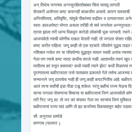
अन् तिथेच जगाच्या अन्नसुरक्षिततेबाबत चिंता सतावू लागली.
शेतकरी अतोनात कष्ट करूनही काळजीत असतो. कारण पावसाची
अनियमितता, अतिवृष्टि, यांमुळे पीकांच्या वाढीवर व उत्पादनावर अ
स्वतः हालअपेष्टा भोगत असला तरीही तो सर्व जनतेला अन्नपुरवठा क
त्रास झाला तरी धान्य पिकवून करोडो लोकांची भूक भागवतो. त्याने आ
आजपावेतो त्याची कोणीच दखल घेतली नाही. तो जगाला पोसत राहिला 
कष्ट करीत राहिला. जणू काही तो एक प्रकारे जीवघेणं युद्धच लढत र
नशिबात नसेल तर या जीवघेण्या युद्धातून माघार घ्यावी असंच त्य
गेला पण त्याचे कष्ट मात्र कधीच सरले नाही. आतापर्यंत त्यानं खूप
मातीतच कां रुतून बसायचं? कधी घ्यावी त्याने झेप? कधी मिळायचं त
पुराणातल्या बळीराजाला जसे पाताळात ढकलले गेले तसेच आजच्या ब
सन्मानाने जगू द्यायचेच नाही ही जणू काही कपटनितीच आहे. बळीर
आलं तरच सर्वांची इडा पीडा टळू शकेल. परंतु बळीचं राज्य येऊच दि
साऱ्या जगाला पोसणाऱ्या बिचाऱ्या या बळीराजाचं जिणं आजपावेतो क
तरी निट जगू द्या. तो जर कां संपावर गेला तर साऱ्यांचं जिणं मुश्कि
बळीराजाचं राज्य यावं आणि तो ह्या कर्जाच्या विळख्यातून बाहेर पड
सौ. अनुराधा धामोडे
वाणगाव (पालघर ).