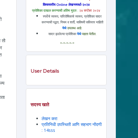
विश्वस्तरीय Online लेखनस्पर्धा-२०२४
प्रवेशिका दाखल करण्याची अंतिम मुदत :
२४ सप्टेंबर २०२४
स्पर्धेचे स्वरूप, पारितोषिकाचे स्वरूप, प्रवेशिका सादर
ी
करण्याची पद्धत, नियम व शर्ती, याविषयी सविस्तर माहिती
येथे
उपलब्ध आहे.
सादर झालेल्या प्रवेशिका
येथे
पाहता येतील.
न तो
=-=-=-=-=
जर
त
User Details
ा
ज्य
आता
सदस्य खाते
लेखन करा
प्रतिनिधी उपस्थिती आणि सहभाग नोंदणी
: 14sss