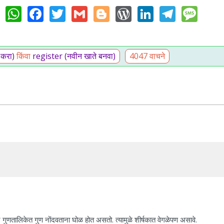
WhatsApp
Facebook
Twitter
Gmail
Blogger
WordPress
LinkedIn
Teleg
Me
 करा)
किंवा
register (नवीन खाते बनवा)
4047 वाचने
 गुणतालिकेत गुण नोंदवताना घोळ होत असतो. त्यामुळे शीर्षकात वेगळेपण असावे.