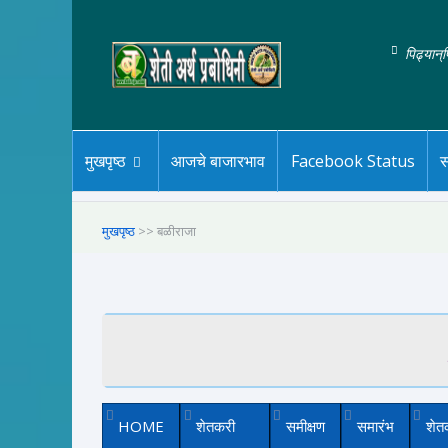
पिढ्यान्
मुखपृष्ठ
आजचे बाजारभाव
Facebook Status
स
मुखपृष्ठ
>> बळीराजा
HOME
शेतकरी
समीक्षण
समारंभ
शेत