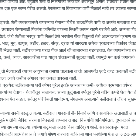
ालेल्या पाण्यात आहे. बहुतांश शेती ही निसर्गाच्या लहरीवर अवलंबून असते. शेतकरी शेतीत मात
एक एक स्वप्न पेरीत असतो. पेरलेल्या या बियाण्याला पाणी मिळालं नाही तर त्याच्या स्वप्ना
रतो. शेती व्यवसायामध्ये वापरण्यात येणाऱ्या विविध घटकांपैकी पाणी हा अत्यंत महत्वाचा 
त्पादन घेण्यासाठी पिकांना जमिनीत वाफसा स्थिती कायम राहणे गरजेचे आहे. अन्यथा पिक
तो. जेथे शेतीला भरपूर पाणी मिळतं तेथे भरघोस पीक पिकूनही तेथे आत्महत्याचं प्रमाण व
भात, मूग, कापूस, उडीद, हळद, संत्र, द्राक्ष यां सारख्या अनेक प्रकारच्या पिकांवर जेवढ
ही मिळत नाही. बळीराजाच्या घरात पीक आलं की बाजारभाव गडगडतात. तेच व्यापाऱ्यांच्या घ
कर्ज, व्याज, सावकारीचा पाश यातून शेतकऱ्याची सुटका नाही. त्यामुळे मग कसं जगायचं?
 मेल्यावरही त्याच्या आयुष्याचा तमाशा चालवला जातो. आजपर्यंत एवढे कष्ट करूनही बळी
. त्याने कधीच अंगावर नवा कपडा वापरला नाही.
ी. प्रत्येक बळीराजाच्या घरी वर्षभर पुरेल इतके अन्नधान्य कमी- अधिक प्रमाणात वर्षभर
ंच्या देवाण - घेवाणीतून चालायचा. साऱ्या कुटुंबाला वर्षातून पुरेसे नविन कपडे घेता येत हो
 प्रश्नच येत नव्हता. सर्वत्र परिस्थिती आनंदमय, मंगलमय असल्याने बळीराजाचं जीवन सुख
पाण्याच्या सवयी बदलू लागल्या. बळीराजा गावरानी बी- बियाणे आणि रासायनिक खतासाठी लाच
मुळे मातीची जैविक संरचना बिघडली. तापमानात वाढ, निसर्गाची अनियमितता, दुष्काळाचे चक
मोरच्या समस्या वाढल्या. त्यांच्या वाट्याला अठरा विश्व दारिद्रय आले. सरकारकडून मदत
ेकाळी आत्मविश्वासाने जगाचे पोषण करणारा बळीराजा आज फाशीच्या फंद्याला लटकू ला