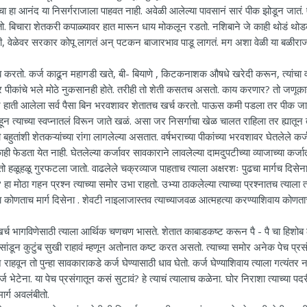
जाचा हा आनंद या निसर्गराजाला पाहवत नाही. अवेळी आलेल्या पावसानं सारं पीक झोडून जातं.
न जातो. बिचारा शेतकरी कपाळ्यावर हात मारून धाय मोकलून रडतो. नशिबाने जे काही थोडं थोड
की, वेळेवर सरकार कोपू लागतं अन् पटकन बाजारभाव पाडू लागतं. मग अशा वेळी या बळीराज
अवलंब करतो. कर्ज काढून महागडी खते, बी- बियाणे , किटकनाशक औषधे खरेदी करून, त्यांचा 
 पीकांचे भले मोठे नुकसानही होते. तरीही तो शेती कसतच असतो. काय करणार? तो जणूका
ून हाती आलेला सर्व पैसा बिन भरवशावर शेतातच खर्च करतो. पाऊस कमी पडला तर पीक जा
ून त्याच्या स्वप्नातलं विरून जाते खळं. असा जर निसर्गाचा खेळ चालत राहिला तर ह्यातून 
हुतांशी शेतकऱ्यांच्या रांगा लागलेल्या असतात. वर्षभराच्या पीकांच्या भरवशावर घेतलेले कर्
 फेडता येत नाही. घेतलेल्या कर्जावर सावकाराने लावलेल्या दामदुपटीच्या व्याजाच्या कर्ज
 तो हळूहळू गुरफटला जातो. वाढलेले चक्रव्याज पाहताच त्याला अक्षरशः पुढचा मार्गच दिसेन
ोठा गहन प्रश्न त्याच्या समोर उभा राहतो. उभ्या ठाकलेल्या त्याच्या प्रश्नातच त्याला त्
ला कोणताच मार्ग दिसेना . शेवटी नाइलाजास्तव त्याच्याजवळ आत्महत्या करण्याशिवाय कोणत
दी खर्च भागविणेसाठी त्याला आर्थिक चणचण भासते. शेतात काबाडकष्ट करून पै - पै चा हिशोब 
 सांडून कुटुंब सुखी राहावं म्हणून अतोनात कष्ट करत असतो. त्याच्या समोर अनेक पेच प्रस
ाहवून तो पुन्हा सावकाराकडे कर्ज घेण्यासाठी धाव घेतो. कर्ज घेण्याशिवाय त्याला गत्यंतर 
्ज भेटेना. या पेच प्रसंगातून कसं सुटावं? हे त्याचं त्यालाच कळेना. घोर निराशा त्याच्या पदर
ार्ग अवलंबीतो.