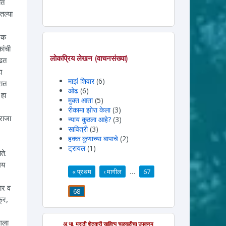
ीत
तल्या
घटक
ांची
लोकप्रिय लेखन (वाचनसंख्या)
ाढत
ा
माझं शिवार
(6)
रात
ओढ
(6)
 हा
मुक्त आता
(5)
रीकामा झोरा केला
(3)
राजा
न्याय कुठला आहे?
(3)
सावित्री
(3)
हक्क कुणाच्या बापाचे
(2)
ट्रायल
(1)
ते.
मय
« प्रथम
‹ मागील
…
67
पाने
ार व
68
्र,
गला
अ.भा. मराठी शेतकरी साहित्य चळवळीचा उपक्रम