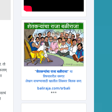
. तो
फलाम्
"
शेतकऱ्यांचा राजा बळीराजा"
या
शा
विषयावरील समग्र
लेखन वाचण्यासाठी खालील लिंकवर क्लिक करा.
baliraja.com/srbali
्याचं
*
**
ो
.