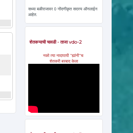
सध्या बळीराजावर 0 नोंदणीकृत सदस्य ऑनलाईन
आहेत.
शेतकऱ्याची चावडी - ताजा vdo-2
नको त्या नादापायी "ह्यांनी"च
शेतकरी बरबाद केला