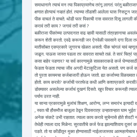
समाधानाने त्याचं मन त्या पिकाप्रमाणेच तरंगू लागतं. परंतु बळीरा
क्षणात होत्याचं नव्हतं होतं. त्याच्या तोंडाशी आलेला घास निसटू
पीक वाचलं ते वाचते. थोडी फार पिकाची रास वावरात दिसू लागली 
करावं तरी काय ? जगावं तरी कसं ?
बळीराजा पीकांच्या उत्पादनात वाढ व्हावी यासाठी तंत्रज्ञानाचा 
करून शेती करतो. एवढे करूनही जर ऐनवेळी पावसाने दगा दिला तर
मातीसोबत एकप्रकारे जुगारच खेळत असतो. पीक चांगलं यावं म्हण
जळून. पाऊस जास्त पडला तर वावरात साचते तळं. ते सारं चित्रं पाह
कसा बाहेर पडणार? या सर्व कारणामुळे सावकाराकडे कर्ज घेण्यासाठी ब
फेडता फेडता त्याचा जीव अगदी मेटाकुटिला येत असतो. पण कर्ज काही
तो पुरता कायमचा कर्जबाजारी होऊन जातो. ह्या कर्जाच्या विळख्यात
होतो. काय करावे? कर्जाची परतफेड कधी आणि कशाप्रकारे करावी? हा म
डोक्यावर असलेल्या कर्जाचं दुखणं दिसते. खुप विचार करूनही त्या
पर्याय उरत नाही.
या साऱ्या प्रकारामुळे मुलांचं शिक्षण, आरोग्य, लग्न समारंभ इत्या
, स्वतःची हौसमौज बाजूला ठेवून दिवसरात्र उन्हातान्हात घाम भुईत
अनेक संकटे उभी राहतात. त्याला काय करावे सुचेनासे होते शेवटी न र
तेथेही त्याला दाद मिळेना. सुरवातीचे कर्ज फेड झाल्याशिवाय दुसरं कर
पडते. तो या कोंडीतून मुक्त होण्यासाठी नाईलाजास्तव आत्महत्येचाच म