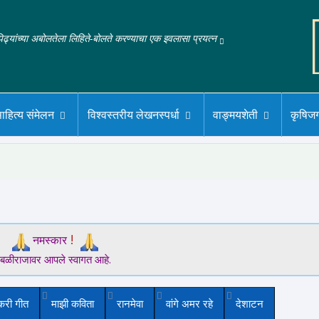
‌पिढ्यांच्या अबोलतेला लिहिते-बोलते करण्याचा एक इवलासा प्रयत्न
ाहित्य संमेलन
विश्वस्तरीय लेखनस्पर्धा
वाङ्मयशेती
कृषिज
!
नमस्कार
बळीराजावर आपले स्वागत आहे.
करी गीत
माझी कविता
रानमेवा
वांगे अमर रहे
देशाटन