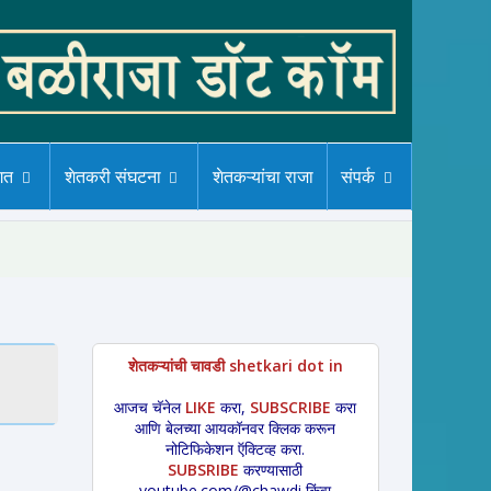
गत
शेतकरी संघटना
शेतकऱ्यांचा राजा
संपर्क
शेतकऱ्यांची चावडी shetkari dot in
आजच चॅनेल
LIKE
करा,
SUBSCRIBE
करा
आणि बेलच्या आयकॉनवर क्लिक करून
नोटिफिकेशन ऍक्टिव्ह करा.
SUBSRIBE
करण्यासाठी
youtube.com/@chawdi किंवा