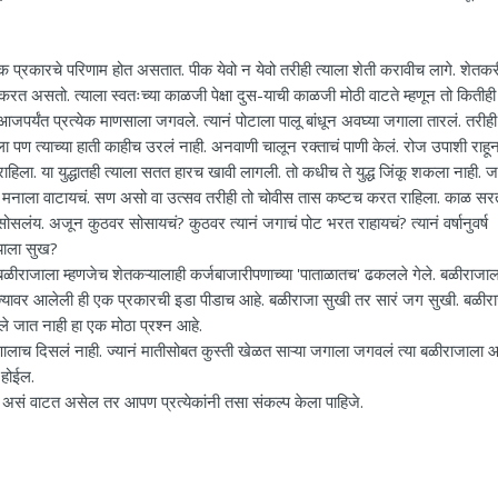
नेक प्रकारचे परिणाम होत असतात. पीक येवो न येवो तरीही त्याला शेती करावीच लागे. शेतकर
रत असतो. त्याला स्वतःच्या काळजी पेक्षा दुस-याची काळजी मोठी वाटते म्हणून तो कितीही
जपर्यंत प्रत्येक माणसाला जगवले. त्यानं पोटाला पालू बांधून अवघ्या जगाला तारलं. तरीही
पण त्याच्या हाती काहीच उरलं नाही. अनवाणी चालून रक्ताचं पाणी केलं. रोज उपाशी राहू
ाहिला. या युद्धातही त्याला सतत हारच खावी लागली. तो कधीच ते युद्ध जिंकू शकला नाही. 
ाच्या मनाला वाटायचं. सण असो वा उत्सव तरीही तो चोवीस तास कष्टच करत राहिला. काळ सर
 सोसलंय. अजून कुठवर सोसायचं? कुठवर त्यानं जगाचं पोट भरत राहायचं? त्यानं वर्षानुवर्ष
्याला सुख?
ळीराजाला म्हणजेच शेतकऱ्यालाही कर्जबाजारीपणाच्या 'पाताळातच' ढकलले गेले. बळीराजाल
ाज्यावर आलेली ही एक प्रकारची इडा पीडाच आहे. बळीराजा सुखी तर सारं जग सुखी. बळीरा
ले जात नाही हा एक मोठा प्रश्न आहे.
ोणालाच दिसलं नाही. ज्यानं मातीसोबत कुस्ती खेळत साऱ्या जगाला जगवलं त्या बळीराजाला 
ल होईल.
ावा असं वाटत असेल तर आपण प्रत्येकांनी तसा संकल्प केला पाहिजे.