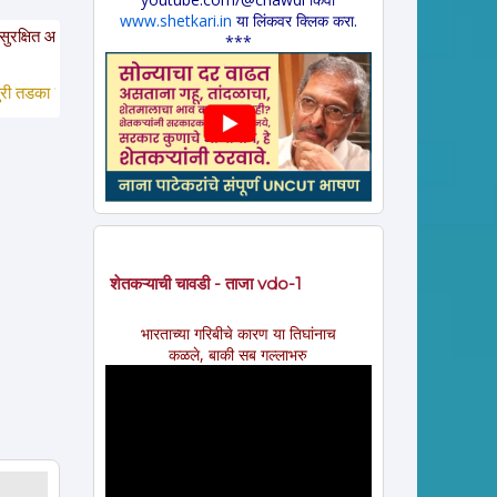
www.shetkari.in
या लिंकवर क्लिक करा.
 या साईटवरचे साहित्य इतरांना पाठवायचे असल्यास कृपया साईटचा पत्ता इतरांना कळवावा ही
***
 *
 लावणी * अंगाईगीत * शेतकरीगीत * ललीत लेख * कथा * 
विडंबन *
हादग्याची गाणी * ज
शेतकऱ्याची चावडी - ताजा vdo-1
भारताच्या गरिबीचे कारण या तिघांनाच
कळले, बाकी सब गल्लाभरु