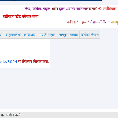
लेख, कविता, गझल
आणि
इतर अवांतर साहित्य
लेखनाचे
© सर्वाधिकार
सुरक्षित आहेत.
बळीराजा डॉट कॉमवर वाचा
कविता * गझल * 
देशभक्तीगीत * 
नागपुरी तडका
धा
वाङ्मयशेती
काव्यधारा
मराठी गझल
नागपुरी तडका
विनोदी लेखन
node/3024
या लिंकवर क्लिक करा.
प्रकाशित केले.