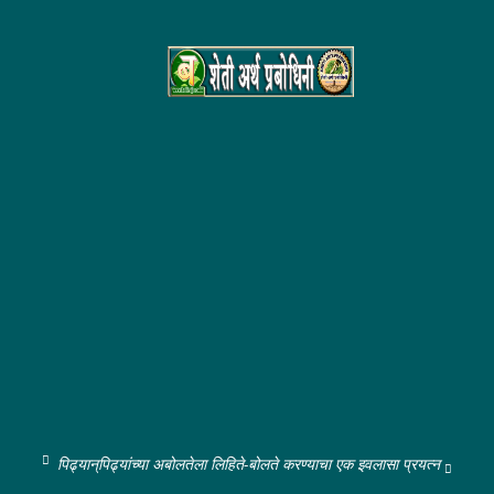
पिढ्यान्‌पिढ्यांच्या अबोलतेला लिहिते-बोलते करण्याचा एक इवलासा प्रयत्न