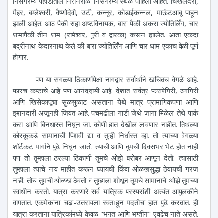
निसर्गरम्य पहाडीतील निरनिराळी निसर्गरम्य स्थळे पाहिली आहेत. चिखलदरा,
मैहर, बम्लेश्वरी, वैष्णोदेवी, उटी, कन्नूर, कोडाईकन्नल, माऊंटआबू पाहून
झाली आहेत. आठ पैकी सहा अष्टविनायक, बारा पैकी अकरा ज्योतिर्लिंग, चार
धामापैकी तीन धाम (रामेश्वर, पुरी व द्वारका) करून झालेत. आता एकदा
बद्रीनाथ-केदारनाथ केले की बारा ज्योतिर्लिंग आणि चार धाम एकाच वेळी पूर्ण
होणार.
पण या सगळ्या ठिकाणांपेक्षा नागद्वार सर्वार्थाने खचितच वेगळे आहे.
फारच कष्टाचे आहे पण आनंददायी आहे. देशात सर्वत्र फसवेगिरी, ठगगिरी
आणि खिसेकापूंचा सुळसुळाट असताना येथे मात्र प्रामाणिकपणा आणि
इमानदारी अजूनही जिवंत आहे. पंचमढीला गाडी जेथे जागा मिळेल तेथे पार्क
करा आणि बिनधास्त निघून जा. कोणी हात देखील लावणार नाहीत. तिथल्या
कोरकूकडे सामानाची पिशवी द्या व तुम्ही निर्धास्त व्हा. तो त्याच्या वेगळ्या
शॉर्टकट मार्गाने पुढे निघून जातो. त्याची आणि तुमची दिवसभर भेट होत नाही
पण तो तुम्हाला ठरल्या ठिकाणी तुमचे ओझे बरोबर आणून देतो. त्यासाठी
तुम्हाला त्याचे नाव माहीत करून घ्यायची किंवा ओळखसुद्धा ठेवायची गरज
नाही. तोच तुमची ओळख ठेवतो व तुम्हाला शोधून तुमचे सामानाचे ओझे तुमच्या
स्वाधीन करतो. यात्रा करणारे सर्व यात्रिक परस्परांशी अत्यंत आपुलकीने
वागतात. एकमेकांना चढा-उतरायला स्वतःहून मदतीचा हात पुढे करतात. ही
यात्रा करताना यात्रिकांमध्ये केवळ "भगत आणि भग्तीन" एवढेच नाते असते.