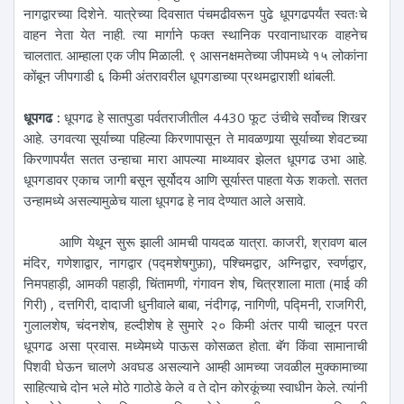
नागद्वारच्या दिशेने. यात्रेच्या दिवसात पंचमढीवरून पुढे धूपगढपर्यंत स्वतःचे
वाहन नेता येत नाही. त्या मार्गाने फक्त स्थानिक परवानाधारक वाहनेच
चालतात. आम्हाला एक जीप मिळाली. ९ आसनक्षमतेच्या जीपमध्ये १५ लोकांना
कोंबून जीपगाडी ६ किमी अंतरावरील धूपगडाच्या प्रथमद्वाराशी थांबली.
धूपगढ :
धूपगढ हे सातपुडा पर्वतराजीतील 4430 फूट उंचीचे सर्वोच्च शिखर
आहे. उगवत्या सूर्याच्या पहिल्या किरणापासून ते मावळणार्‍या सूर्याच्या शेवटच्या
किरणापर्यंत सतत उन्हाचा मारा आपल्या माथ्यावर झेलत धूपगढ उभा आहे.
धूपगडावर एकाच जागी बसून सूर्योदय आणि सूर्यास्त पाहता येऊ शकतो. सतत
उन्हामध्ये असल्यामुळेच याला धूपगढ हे नाव देण्यात आले असावे.
आणि येथून सुरू झाली आमची पायदळ यात्रा. काजरी, श्रावण बाल
मंदिर, गणेशाद्वार, नागद्वार (पद्मशेषगुफ़ा), पश्चिमद्वार, अग्निद्वार, स्वर्णद्वार,
निमपहाड़ी, आमकी पहाड़ी, चिंतामणी, गंगावन शेष, चित्रशाला माता (माई की
गिरी) , दत्तगिरी, दादाजी धुनीवाले बाबा, नंदीगढ़, नागिणी, पद्मिनी, राजगिरी,
गुलालशेष, चंदनशेष, हल्दीशेष हे सुमारे २० किमी अंतर पायी चालून परत
धूपगढ असा प्रवास. मध्येमध्ये पाऊस कोसळत होता. बॅग किंवा सामानाची
पिशवी घेऊन चालणे अवघड असल्याने आम्ही आमच्या जवळील मुक्कामाच्या
साहित्याचे दोन भले मोठे गाठोडे केले व ते दोन कोरकूंच्या स्वाधीन केले. त्यांनी