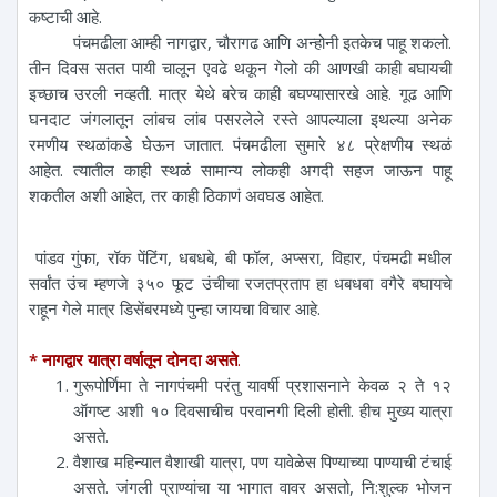
कष्टाची आहे.
पंचमढीला आम्ही नागद्वार, चौरागढ आणि अन्होनी इतकेच पाहू शकलो.
तीन दिवस सतत पायी चालून एवढे थकून गेलो की आणखी काही बघायची
इच्छाच उरली नव्हती. मात्र येथे बरेच काही बघण्यासारखे आहे. गूढ आणि
घनदाट जंगलातून लांबच लांब पसरलेले रस्ते आपल्याला इथल्या अनेक
रमणीय स्थळांकडे घेऊन जातात. पंचमढीला सुमारे ४८ प्रेक्षणीय स्थळं
आहेत. त्यातील काही स्थळं सामान्य लोकही अगदी सहज जाऊन पाहू
शकतील अशी आहेत, तर काही ठिकाणं अवघड आहेत.
पांडव गुंफा, रॉक पेंटिंग, धबधबे, बी फॉल, अप्सरा, विहार, पंचमढी मधील
सर्वांत उंच म्हणजे ३५० फूट उंचीचा रजतप्रताप हा धबधबा वगैरे बघायचे
राहून गेले मात्र डिसेंबरमध्ये पुन्हा जायचा विचार आहे.
* नागद्वार यात्रा वर्षातून दोनदा असते
.
गुरूपोर्णिमा ते नागपंचमी परंतु यावर्षी प्रशासनाने केवळ २ ते १२
ऑगष्ट अशी १० दिवसाचीच परवानगी दिली होती. हीच मुख्य यात्रा
असते.
वैशाख महिन्यात वैशाखी यात्रा, पण यावेळेस पिण्याच्या पाण्याची टंचाई
असते. जंगली प्राण्यांचा या भागात वावर असतो, नि:शुल्क भोजन