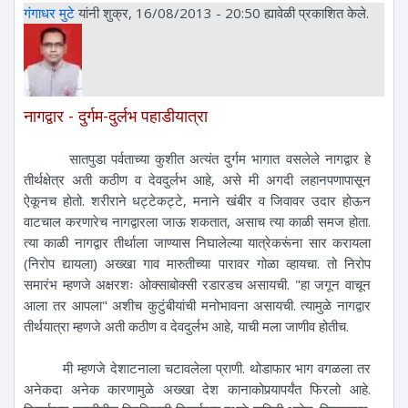
गंगाधर मुटे
यांनी शुक्र, 16/08/2013 - 20:50 ह्यावेळी प्रकाशित केले.
नागद्वार - दुर्गम-दुर्लभ पहाडीयात्रा
सातपुडा पर्वताच्या कुशीत अत्यंत दुर्गम भागात वसलेले नागद्वार हे
तीर्थक्षेत्र अती कठीण व देवदुर्लभ आहे, असे मी अगदी लहानपणापासून
ऐकूनच होतो. शरीराने धट्टेकट्टे, मनाने खंबीर व जिवावर उदार होऊन
वाटचाल करणारेच नागद्वारला जाऊ शकतात, असाच त्या काळी समज होता.
त्या काळी नागद्वार तीर्थाला जाण्यास निघालेल्या यात्रेकरूंना सार करायला
(निरोप द्यायला) अख्खा गाव मारुतीच्या पारावर गोळा व्हायचा. तो निरोप
समारंभ म्हणजे अक्षरशः ओक्साबोक्सी रडारडच असायची. "हा जगून वाचून
आला तर आपला" अशीच कुटुंबीयांची मनोभावना असायची. त्यामुळे नागद्वार
तीर्थयात्रा म्हणजे अती कठीण व देवदुर्लभ आहे, याची मला जाणीव होतीच.
मी म्हणजे देशाटनाला चटावलेला प्राणी. थोडाफार भाग वगळला तर
अनेकदा अनेक कारणामुळे अख्खा देश कानाकोपर्‍यापर्यंत फिरलो आहे.