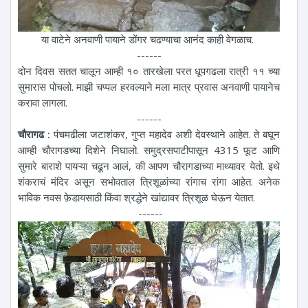
या वाटेने अनवाणी पायाने डोंगर चढण्याचा आनंद काही वेगळाच.
------
दोन दिवस सतत चालून आम्ही १० तारखेला परत धूपगढला रात्री ११ च्या
सुमारास पोचलो. माझी चप्पल हरवल्याने मला मात्र प्रवास अनवाणी पायानेच
करावा लागला.
------
चौरागढ :
पंचमढीला जटाशंकर, गुप्त महादेव अशी देवस्थाने आहेत. ते बघून
आम्ही चौरागडच्या दिशेने निघालो. समुद्रसपाटीपासून 4315 फूट आणि
सुमारे बाराशे पायऱ्या चढून आलं, की आपण चौरागडाच्या माथ्यावर येतो. इथे
शंकराचं मंदिर असून सभोवताल त्रिशूळांच्या रांगाच रांगा आहेत. अनेक
भाविक नवस फ़ेडायसाठी किंवा श्रद्धेने खांद्यावर त्रिशूळ घेऊन येतात.
------