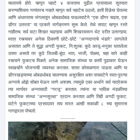
चालायचे होते. म्हणून पहाटे ४ वाजताच पुढील प्रवासाला सुरुवात
करण्याशिवाय गत्यंतरच नव्हते म्हणून सर्व पहाटेच उठलो, हाती विजेर्‍या घेतल्या
आणि अंधारातच जंगलातून ओबडधोबड पाऊलवाटेने "एक डोंगर चढता, एक
डोंगर उतरता" या प्रकारे मार्गक्रमण सुरू केले. तेथे सपाट म्हणून रस्ते
नाहीतच. सर्व वाटा शिखर चढणार्‍या आणि शिखरावरून थेट दरीत उतरणार्‍या.
मात्र रस्त्यावर अनेक ठिकाणी छोटे-छोटे "अन्नदानाचे भंडारे" लागलेले
असतात आणि ते सुद्धा अगदी फुकट, नि:शुल्क. कुठे काजू-मनुका घातलेला
उपमा असतो तर कुठे जिलबी-बुंदा. भात, भाजी, पोळ्या, चहा सारे काही
रस्त्याने फुकटच मिळते. अनेक सामाजिक संस्था या कामी पुढाकार घेऊन
स्वखर्चाने भोजनाची व्यवस्था करतात. सतत कोसळणारा पाऊस आणि या
डोंगरखड्याच्या ओबडधोबड चालण्यास असुरक्षित अशा पायवाटेने स्वतःपुरत्या
अन्नाचे ओझे सोबत घेऊन जाणे अशक्य. त्यामुळे एका अर्थाने सर्व यात्रेकरू
त्या मार्गावर अन्नासाठी "गरजू" बनतात. त्यांना या भाविक मंडळींच्या
सामाजिक संस्था "अन्नसुरक्षा" प्रदान करतात आणि तिही अगदी फुकट.
वाटेने फुकटाच्या प्रसादावर ताव मारत आम्ही सकाळी ८ च्या सुमारास
नागद्वारला पोचलो.
--------