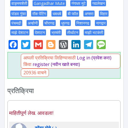
वाङ्मयशेती
Gangadhar Mute
गंगाधर मुटे
गद्यलेखन
पांडव गुंफा
रॉक पेंटिंग
धबधबे
बी फॉल
अप्सरा
विहार
पंचमढी
अन्होनी
चौरागढ
धूपगढ
निशानगढ
नागद्वार
माझे देशाटन
देशाटन
भ्रमंती
तीर्थाटन
माझी भटकंती
Facebook
Twitter
Gmail
Blogger
WordPress
LinkedIn
Telegr
Mess
आपली प्रतिक्रिया लिहिण्यासाठी
Log in (प्रवेश करा)
किंवा
register (नवीन खाते बनवा)
20936 वाचने
प्रतिक्रिया
माहितीपूर्ण लेख. आवडला!
नरेंद्र गोळे (-)