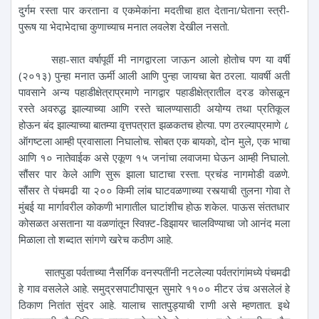
दुर्गम रस्ता पार करताना व एकमेकांना मदतीचा हात देताना/घेताना स्त्री-
पुरूष या भेदाभेदाचा कुणाच्याच मनात लवलेश देखील नसतो.
सहा-सात वर्षापूर्वी मी नागद्वारला जाऊन आलो होतोच पण या वर्षी
(२०१३) पुन्हा मनात ऊर्मी आली आणि पुन्हा जायचा बेत ठरला. यावर्षी अती
पावसाने अन्य पहाडीक्षेत्राप्रमाणे नागद्वार पहाडीक्षेत्रातील दरड कोसळून
रस्ते अवरुद्ध झाल्याच्या आणि रस्ते चालण्यासाठी अयोग्य तथा प्रतिकूल
होऊन बंद झाल्याच्या बातम्या वृत्तपत्रात झळकतच होत्या. पण ठरल्याप्रमाणे ८
ऑगष्टला आम्ही प्रवासाला निघालोच. सोबत एक बायको, दोन मुले, एक भाचा
आणि १० नातेवाईक असे एकूण १५ जनांचा लवाजमा घेऊन आम्ही निघालो.
सौंसर पार केले आणि सुरू झाला घाटाचा रस्ता. प्रचंड नागमोडी वळणे.
सौंसर ते पंचमढी या २०० किमी लांब घाटवळणाच्या रस्त्याची तुलना गोवा ते
मुंबई या मार्गावरील कोकणी भागातील घाटांशीच होऊ शकेल. पाऊस संततधार
कोसळत असताना या वळणांतून स्विफ़्ट-डिझायर चालविण्याचा जो आनंद मला
मिळाला तो शब्दात सांगणे खरेच कठीण आहे.
सातपुडा पर्वताच्या नैसर्गिक वनस्पतींनी नटलेल्या पर्वतरांगांमध्ये पंचमढी
हे गाव वसलेले आहे. समुद्रसपाटीपासून सुमारे ११०० मीटर उंच असलेलं हे
ठिकाण नितांत सुंदर आहे. यालाच सातपुड्याची राणी असे म्हणतात. इथे