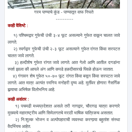
गरम पाण्याचे कुंड - पाण्यातून वाफ निघते
----------
काही वैशिष्टे :
१) पश्चिमद्वार गुफेची उंची ३-४ फूट असल्याने गुफेत वाकून चालत जावे
लागते.
२) स्वर्गद्वार गुफेची उंची २-३ फूट असल्याने गुफेत रांगत किंवा सरपटत
चालत जावे लागते.
३) हल्दीशेष गुफेत रांगत जावे लागते. आत गेलो आणि आतील दगडांना
स्पर्श झाला की आपले अंग आणि कपडे हळदीसारखे पिवळे होऊन जातात.
४) गंगावन शेष गुफेत ५०-७० फूट रांगत किंवा बसून किंवा सरपटत जावे
लागते. आत मात्र अत्यंत रमनिय मनोहरी दृष्य अहे. मुर्तीवर होणारा नैसर्गिक
झर्‍याचा अभिषेक विलोभनिय आहे.
काही अवांतर :
१) पचमढी मध्यप्रदेशात असले तरी नागद्वार, चौरागढ यात्रा करणारे
मुख्यत्वे महाराष्ट्रीय आणि सिमेलगतचे मराठी भाषिक यात्रिकच असतात.
२) नि:शुल्क भोजन व अल्पोपहाराची व्यवस्था करणार्‍या बहुतांश संस्था
वैदर्भियच आहेत.