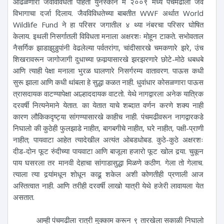
आढळणारी जैवविविधता पाहता युनेस्कोने मे २००९ मध्ये पंचमढीला जैव
विभागाचा दर्जा दिलाय. जैवविविधतेच्या बाबतीत WWF अर्थात World
Wildlife Fund ने हा परिसर जगातील ४ थ्या नंबरचा परिसर घोषित
केलाय. इथली निसर्गातली विविधता मनाला अक्षरशः मोहून टाकते. सभोवताल
नैसर्गिक झाडाझुडुपांनी वेढलेल्या पर्वतरांगा, चांदीसारखे चमकणारे झरे, उंच
शिखरावरून जागोजागी दुधाच्या फ़वार्‍यासारखे झरझरणारे छोटे-मोठे धबधबे
आणि त्याही पेक्षा मनाला भुरळ घालणारे निसर्गरम्य वातावरण. पाऊस कधी
सुरू झाला आणि कधी थांबला हे सुद्धा कळत नाही. धुवांधार कोसळणारा पाऊस
त्रासदायक वाटण्यापेक्षा आल्हाददायक वाटतो. येथे नागद्वारला अनेक यात्रिक
दरवर्षी नित्यनेमाने येतात. का येतात याचे शब्दात वर्णन करणे शक्य नाही
कारण लौकिकदृष्ट्या सांगण्यासारखे काहीच नाही. पंचमढीवरून नागद्वारकडे
निघालो की कुठेही फुलझाडे नाहीत, बागबगीचे नाहीत, घरे नाहीत, पक्षी-प्राणी
नाहीत; पायवाटा आहेत त्यादेखील अत्यंत ओबडधोबड. कुठे-कुठे अक्षरशः
दीड-दोन फूट रुंदीच्या पायवाटा आणि बाजूला हजारो फूट खोल दर्‍या. चुकून
पाय घसरला तर मानवी देहाचा सांगाडासुद्धा मिळणे कठीण. गेला तो गेलाच.
त्याला त्या दर्‍यांमधून शोधून काढू शकेल अशी कोणतीही प्रणाली आज
अस्तित्वात नाही. आणि तरीही दरवर्षी लाखो यात्री येथे हजेरी लावायला येत
असतात.
आम्ही पंचमढीला रात्री मुक्काम करून ९ तारखेला सकाळी निघालो