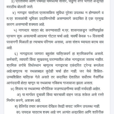
३) प्रांतसिमा आणि पचमढी यामधल्या सौंसर, पांढुर्णा वगैरे भागात अजूनही
मराठीच बोलली जाते.
४) नागद्वार यात्रेला प्रशासकिय सुविधा पुरेशा उपलब्ध न होण्यामागे व
म.प्र शासकांची भूमिका उदासिनतेची असण्यामागे कदाचित हे एक प्रमुख
कारण असण्याची शक्यता आहे.
५) नागव्दार यात्रा बंद करण्यासाठी म.प्र. शासनाकडून जाणिवपूर्वक
प्रयत्न सुरू असल्याची आतल्या गोटात चर्चा आहे. यावर्षी केवळ १० दिवसाची
परवानगी मिळाली हा त्याचाच परिणाम असावा, असा संशय घ्यायला बराच वाव
आहे.
६) नागद्वारला जाणारा बहुतांश यात्रिकवर्ग हा श्रमिकवर्गच असतो.
कर्मचारी, व्यापारी किंवा सुखवस्तू घराण्यातील लोक नागद्वारला जातच नाहीत.
श्रमिक वर्गाचे तिर्थस्थान म्हणूनच नागद्वारचा एकंदरित ट्रेन्ड बनलेला
आहे.म्हणूनच या स्थळाबद्दल कुठेही चर्चा होत नाही. जर येथे शिक्षित-
उच्चशिक्षित यात्रिक गेले असते तर कदाचित देशातिल सर्वोत्तम नैसर्गिक
आनंददायी क्षेत्र म्हणून या स्थळाचा नक्किच गाजावाजा झाला असता.
७) शिवाय या स्थळाच्या भौगोलिक जडणघडणीच्या काही मर्यादाही आहेत.
अ) या मार्गावर दुचाकी किंवा चारचाकी वाहन जाऊ शकेल असे रस्ते
निर्माण करणे, अशक्य आहे.
ब) हेलिपॅड तयार करायला देखिल तेवढी सपाट जमिन उपलब्ध नाही.
क) पायदळ यात्राच शक्य आहे पण अत्यंत असुरक्षित आणि शारिरीक