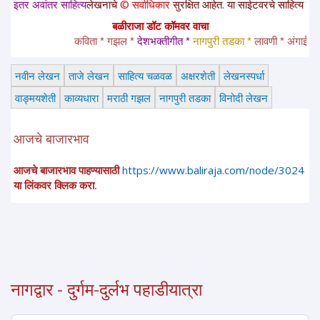
हित्य
लेखनाचे
© सर्वाधिकार
सुरक्षित आहेत. या साईटवरचे साहित्य इतरांना पाठवायचे असल्
बळीराजा डॉट कॉमवर वाचा
कविता * गझल * 
देशभक्तीगीत * 
नागपुरी तडका *
 लावणी * अंगाईगीत * शेतकर
नवीन लेखन
ताजे लेखन
साहित्य चळवळ
अक्षरशेती
लेखनस्पर्धा
वाङ्मयशेती
काव्यधारा
मराठी गझल
नागपुरी तडका
विनोदी लेखन
आजचे बाजारभाव
आजचे बाजारभाव पाहण्यासाठी
https://www.baliraja.com/node/3024
या लिंकवर क्लिक करा.
नागद्वार - दुर्गम-दुर्लभ पहाडीयात्रा