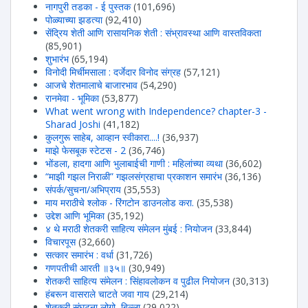
नागपुरी तडका - ई पुस्तक
(101,696)
पोळ्याच्या झडत्या
(92,410)
सेंद्रिय शेती आणि रासायनिक शेती : संभ्रावस्था आणि वास्तविकता
(85,901)
शुभारंभ
(65,194)
विनोदी मिर्चीमसाला : दर्जेदार विनोद संग्रह
(57,121)
आजचे शेतमालाचे बाजारभाव
(54,290)
रानमेवा - भूमिका
(53,877)
What went wrong with Independence? chapter-3 -
Sharad Joshi
(41,182)
कुलगुरू साहेब, आव्हान स्वीकारा....!
(36,937)
माझे फेसबूक स्टेटस - 2
(36,746)
भोंडला, हादगा आणि भुलाबाईची गाणी : महिलांच्या व्यथा
(36,602)
“माझी गझल निराळी” गझलसंग्रहाचा प्रकाशन समारंभ
(36,136)
संपर्क/सुचना/अभिप्राय
(35,553)
माय मराठीचे श्लोक - रिंगटोन डाउनलोड करा.
(35,538)
उद्देश आणि भूमिका
(35,192)
४ थे मराठी शेतकरी साहित्य संमेलन मुंबई : नियोजन
(33,844)
विचारपूस
(32,660)
सत्कार समारंभ : वर्धा
(31,726)
गणपतीची आरती ॥३५॥
(30,949)
शेतकरी साहित्य संमेलन : सिंहावलोकन व पुढील नियोजन
(30,313)
हंबरून वासराले चाटते जवा गाय
(29,214)
शेतकरी संघटना लोगो, बिल्ला
(29,022)