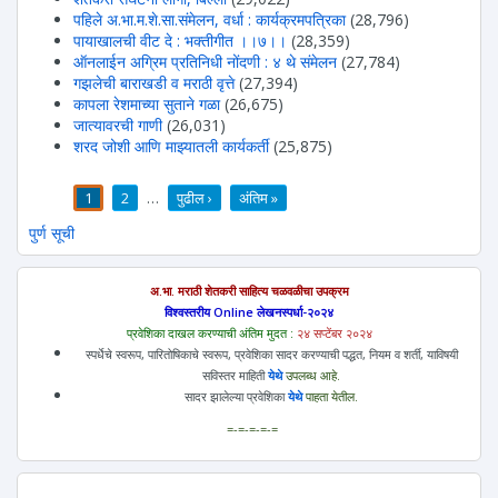
पहिले अ.भा.म.शे.सा.संमेलन, वर्धा : कार्यक्रमपत्रिका
(28,796)
पायाखालची वीट दे : भक्तीगीत ।।७।।
(28,359)
ऑनलाईन अग्रिम प्रतिनिधी नोंदणी : ४ थे संमेलन
(27,784)
गझलेची बाराखडी व मराठी वृत्ते
(27,394)
कापला रेशमाच्या सुताने गळा
(26,675)
जात्यावरची गाणी
(26,031)
शरद जोशी आणि माझ्यातली कार्यकर्ती
(25,875)
1
2
…
पुढील ›
अंतिम »
पाने
पुर्ण सूची
अ.भा. मराठी शेतकरी साहित्य चळवळीचा उपक्रम
विश्वस्तरीय Online लेखनस्पर्धा-२०२४
प्रवेशिका दाखल करण्याची अंतिम मुदत :
२४ सप्टेंबर २०२४
स्पर्धेचे स्वरूप, पारितोषिकाचे स्वरूप, प्रवेशिका सादर करण्याची पद्धत, नियम व शर्ती, याविषयी
सविस्तर माहिती
येथे
उपलब्ध आहे.
सादर झालेल्या प्रवेशिका
येथे
पाहता येतील.
=-=-=-=-=