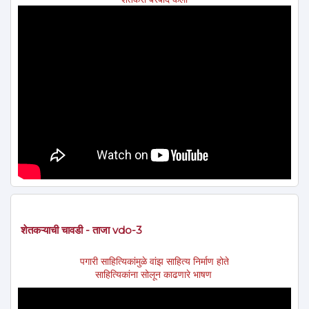
शेतकऱ्याची चावडी - ताजा vdo-3
पगारी साहित्यिकांमुळे वांझ साहित्य निर्माण होते
साहित्यिकांना सोलून काढणारे भाषण