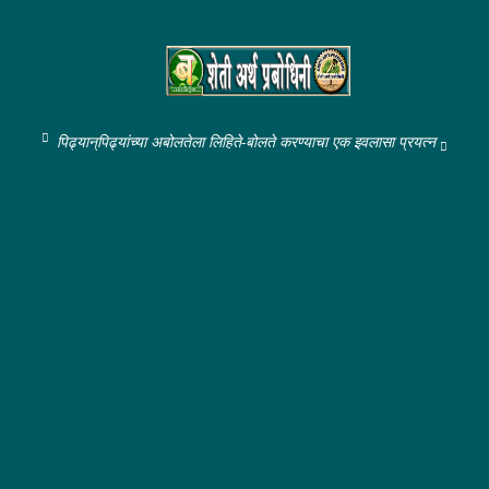
पिढ्यान्‌पिढ्यांच्या अबोलतेला लिहिते-बोलते करण्याचा एक इवलासा प्रयत्न