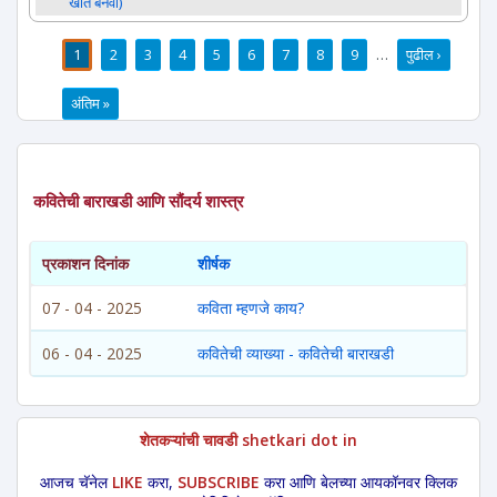
खाते बनवा)
1
2
3
4
5
6
7
8
9
…
पुढील ›
पाने
अंतिम »
कवितेची बाराखडी आणि सौंदर्य शास्त्र
प्रकाशन दिनांक
शीर्षक
07 - 04 - 2025
कविता म्हणजे काय?
06 - 04 - 2025
कवितेची व्याख्या - कवितेची बाराखडी
शेतकऱ्यांची चावडी shetkari dot in
आजच चॅनेल
LIKE
करा,
SUBSCRIBE
करा आणि बेलच्या आयकॉनवर क्लिक