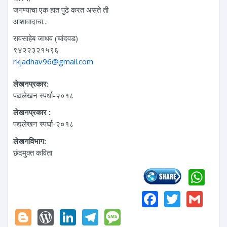
जगण्याचा एक हात पुढे करत असते ती
आशावादाचा...
रावसाहेब जाधव (चांदवड)
९४२२३२१५९६
rkjadhav96@gmail.com
लेखनप्रकार:
पद्यलेखन स्पर्धा-२०१८
लेखनप्रकार :
पद्यलेखन स्पर्धा-२०१८
लेखनविभाग:
छंदमुक्त कविता
Wh
Faceboo
Twitte
Gm
Blogger
WordPress
LinkedIn
Telegram
Message