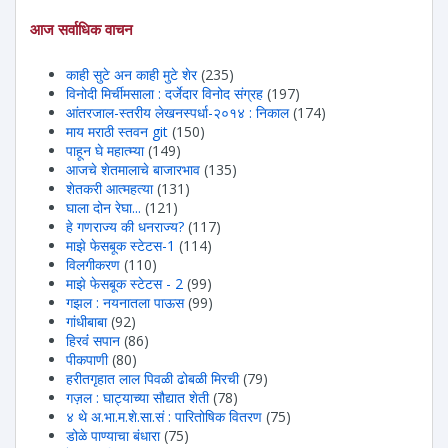
आज सर्वाधिक वाचन
काही सुटे अन काही मुटे शेर
(235)
विनोदी मिर्चीमसाला : दर्जेदार विनोद संग्रह
(197)
आंतरजाल-स्तरीय लेखनस्पर्धा-२०१४ : निकाल
(174)
माय मराठी स्तवन git
(150)
पाहून घे महात्म्या
(149)
आजचे शेतमालाचे बाजारभाव
(135)
शेतकरी आत्महत्या
(131)
घाला दोन रेघा...
(121)
हे गणराज्य की धनराज्य?
(117)
माझे फेसबूक स्टेटस-1
(114)
विलगीकरण
(110)
माझे फेसबूक स्टेटस - 2
(99)
गझल : नयनातला पाऊस
(99)
गांधीबाबा
(92)
हिरवंं सपान
(86)
पीकपाणी
(80)
हरीतगृहात लाल पिवळी ढोबळी मिरची
(79)
गज़ल : घाट्याच्या सौद्यात शेती
(78)
४ थे अ.भा.म.शे.सा.सं : पारितोषिक वितरण
(75)
डोळे पाण्याचा बंधारा
(75)