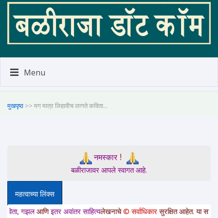
Menu
मुखपृष्ठ
>> मग मात्र लिहावीच लागते कविता...
!
नमस्कार
बळीराजावर आपले स्वागत आहे.
महत्वाच्या लिंक्स
 गझल
आणि
इतर अवांतर साहित्य
लेखनाचे
© सर्वाधिकार
सुरक्षित आहेत. या साईटवरचे साहित