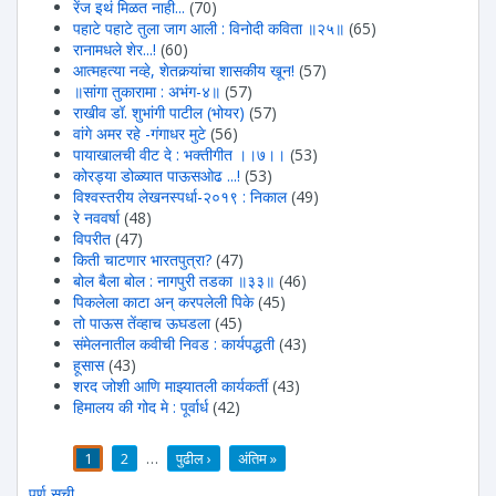
रेंज इथं मिळत नाही...
(70)
पहाटे पहाटे तुला जाग आली : विनोदी कविता ॥२५॥
(65)
रानामधले शेर...!
(60)
आत्महत्या नव्हे, शेतकर्‍यांचा शासकीय खून!
(57)
॥सांगा तुकारामा : अभंग-४॥
(57)
राखीव डॉ. शुभांगी पाटील (भोयर)
(57)
वांगे अमर रहे -गंगाधर मुटे
(56)
पायाखालची वीट दे : भक्तीगीत ।।७।।
(53)
कोरड्या डोळ्यात पाऊसओढ ...!
(53)
विश्वस्तरीय लेखनस्पर्धा-२०१९ : निकाल
(49)
रे नववर्षा
(48)
विपरीत
(47)
किती चाटणार भारतपुत्रा?
(47)
बोल बैला बोल : नागपुरी तडका ॥३३॥
(46)
पिकलेला काटा अन् करपलेली पिके
(45)
तो पाऊस तेंव्हाच ऊघडला
(45)
संमेलनातील कवीची निवड : कार्यपद्धती
(43)
हूसास
(43)
शरद जोशी आणि माझ्यातली कार्यकर्ती
(43)
हिमालय की गोद मे : पूर्वार्ध
(42)
1
2
…
पुढील ›
अंतिम »
पाने
पुर्ण सूची