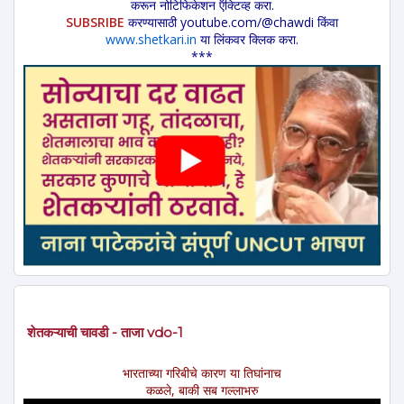
करून नोटिफिकेशन ऍक्टिव्ह करा.
SUBSRIBE
करण्यासाठी youtube.com/@chawdi किंवा
www.shetkari.in
या लिंकवर क्लिक करा.
***
शेतकऱ्याची चावडी - ताजा vdo-1
भारताच्या गरिबीचे कारण या तिघांनाच
कळले, बाकी सब गल्लाभरु