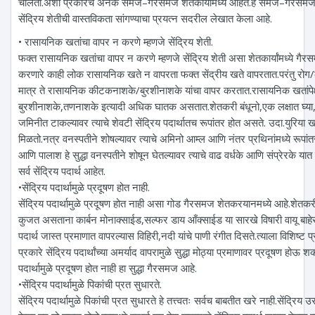
चालतो.अशा प्रकारचे अनेक समज–गैरसमज शेतकार्यांमध्ये आहेत.हे समज–गैरसमज 
सेंद्रिय शेतीची वास्तविकता सांगण्याचा प्रयत्न सदरील लेखात केला आहे.
• रासायनिक खतांचा वापर न करणे म्हणजे सेंद्रिय शेती.
फक्त रासायनिक खतांचा वापर न करणे म्हणजे सेंद्रिय शेती असा शेतकार्यांमध्ये गैरस
करणारे काही लोक रासायनिक खते न वापरता फक्त सेंद्रीय खते वापरतात.परंतु रोग
मात्र ते रासायनिक कीटकनाशके/बुरशीनाशके यांचा वापर करतात.रासायनिक खतांपे
बुरशीनाशके,तणनाशके इत्यादी अधिक घातक असतात.शेतकरी बंधूनो,एक लक्षात घ्य
जमिनीत टाकल्यावर त्याचे शेवटी सेंद्रिय पदार्थातच रूपांतर होत असते. उदा.युरिया
मिळतो.नत्र वनस्पतीने शोषल्यावर त्याचे अमिनो आम्ल आणि नंतर प्रथिनांमध्ये रूपांत
आणि पालाश हे सुद्धा वनस्पतीने शोषून घेतल्यावर त्याचे वाढ वर्धके आणि संप्रेरके यात
सर्व सेंद्रिय पदार्थ आहेत.
•सेंद्रिय पदार्थामुळे प्रदूषण होत नाही.
सेंद्रिय पदार्थामुळे प्रदूषण होत नाही असा गोड गैरसमज शेतकरयानमध्ये आहे.शेतकरी ब
कुजत असताना कार्बन मोनाक्साईड,सल्फर डाय आँक्साईड या सारखे विषारी वायू बाहेर
पदार्थ जास्त प्रमाणात वापरल्यास विहिरी,नदी यांचे पाणी रंगीत दिसते.त्याला विशिष्ट
प्रकारे सेंद्रिय पदार्थांच्या अमर्याद वापरामुळे सुद्धा मोठ्या प्रमाणावर प्रदूषण होऊ शकत
पदार्थामुळे प्रदूषण होत नाही हा सुद्धा गैरसमज आहे.
•सेंद्रिय पदार्थामुळे पिकांची प्रत सुधारते.
सेंद्रिय पदार्थामुळे पिकांची प्रत सुधारते हे तत्त्वतः सर्वच बाबतीत खरे नाही.सेंद्रिय