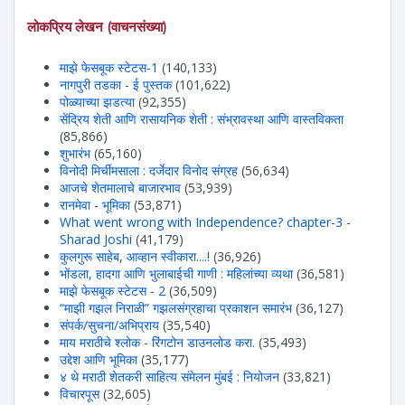
लोकप्रिय लेखन (वाचनसंख्या)
माझे फेसबूक स्टेटस-1
(140,133)
नागपुरी तडका - ई पुस्तक
(101,622)
पोळ्याच्या झडत्या
(92,355)
सेंद्रिय शेती आणि रासायनिक शेती : संभ्रावस्था आणि वास्तविकता
(85,866)
शुभारंभ
(65,160)
विनोदी मिर्चीमसाला : दर्जेदार विनोद संग्रह
(56,634)
आजचे शेतमालाचे बाजारभाव
(53,939)
रानमेवा - भूमिका
(53,871)
What went wrong with Independence? chapter-3 -
Sharad Joshi
(41,179)
कुलगुरू साहेब, आव्हान स्वीकारा....!
(36,926)
भोंडला, हादगा आणि भुलाबाईची गाणी : महिलांच्या व्यथा
(36,581)
माझे फेसबूक स्टेटस - 2
(36,509)
“माझी गझल निराळी” गझलसंग्रहाचा प्रकाशन समारंभ
(36,127)
संपर्क/सुचना/अभिप्राय
(35,540)
माय मराठीचे श्लोक - रिंगटोन डाउनलोड करा.
(35,493)
उद्देश आणि भूमिका
(35,177)
४ थे मराठी शेतकरी साहित्य संमेलन मुंबई : नियोजन
(33,821)
विचारपूस
(32,605)