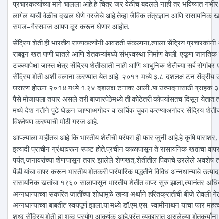
प्रचारकर्त्याच्या मागे चालला आहे.हे चित्र जर वेळीच बदलले नाही तर भविष्यात गंभीर दुष
लागेल याची वेळीच दखल घेणे गरजेचे आहे.तेव्हा जैविक तंत्रज्ञान आणि रासायनिक ख
समज–गैरसमज आपण दूर करून घेणार आहोत.
सेंद्रिय शेती ही भारतीय राज्यकर्त्यांनी आवडती संकल्पना,त्याला सेंद्रिय प्रचारकांन
राबवून खत पाणी घातले आणि शेतकऱ्यांमध्ये संभ्रवस्था निर्माण केली. एकूण जागतिक कृ
टक्क्यापेक्षा जास्त क्षेत्र सेंद्रिय शेतीखाली नाही आणि आधुनिक शेतीच्या सर्व रोगां
सेंद्रिय शेती अशी वल्गना करण्यात येत आहे. २०११ मध्ये ३.८ दशलक्ष टन सेंद्रीय उत
घसरण होऊन २०१४ मध्ये १.२४ दशलक्ष टनावर आली..या उत्पादनासाठी ग्राहक 
पैसे मोजायला तयार असले तरी बाजारपेठेमध्ये ती कोठेतरी कोपर्यासतच दिसून येतात.त्या
मध्ये देश गतीने पुढे घेऊन जाण्याअगोदर व खर्चिक चुका करण्याअगोदर सेंद्रिय शेतीच 
विश्लेषण करण्याची मोठी गरज आहे.
आपल्याला माहीतच आहे कि भारतीय शेतीची परंपरा ही फार जुनी आहे.हे कृषि पाराशर, वृ
इत्यादी प्राचीन ग्रंथावरून स्पष्ट होते.प्रचीन काळापासून ते रासायनिक खतांचा वापर
पर्यत,जनावरांच्या शेणापासून तयार झालेले शेणखत,शेतीतील पिकांचे उरलेले अवशेष त
पेंडी यांचा वापर करून भारतीय शेतकरी पारंपारिक पद्धतीने विविध अन्नधान्याचे उत्पा
रासायनिक खतांचा १९६० सालापासून भारतीय शेतीत वापर सुरु झाला,त्यानंतर अधिक 
अन्नधान्याच्या संकरित जातींच्या शोधामुळे खऱ्या अर्थाने हरितक्रांतीची बीजे रोवली
अन्नधान्याच्या बाबतीत स्वयंपूर्ण झाला.या मध्ये डॉ.एम.एस. स्वामीनाथन यांचा फार महत्
शुध्द सेंद्रिय शेती हा शब्द प्रयोग आकर्षक आहे.परंतु व्यवहारात असलेल्या शेतकर्या