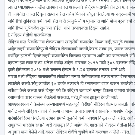
सेंद्रीय पदार्थामुळे जमिनी दिवसेदिवस सुधारतात असा एक गैरसमज शेतकरयामध्ये आ
लक्षात घ्या,आपल्याकडील तापमान जास्त असल्याने सेंद्रिय पदार्थांचे विघटन फार जलद
ती जमिनीत जास्त टिकून राहत नाहीत तसेच पिकाने शोषून घेतलेल्या अन्नद्रव्यांची 
जमिनीची सुपिकता कमी कमी होत जाते.त्यामुळे योग्य प्रमाणात आणि योग्य प्रकारची
जमिनीच्या सुपिकतेत सुधारणा होईल आणि उत्पादकता टिकून राहील.
सेंद्रिय शेतीची वास्तविकता
सेंद्रिय माल पिकविणाऱ्या शेतकरयानां खात्रीची बाजारपेठ मिळत नाही,त्यामुळे त्यांच्या 
आहेत.शहरी बाजारपेठेपुरती सेंद्रिय शेतमालाची मागणी,केवळ उच्चभ्रू, जास्त उत्पन
मर्यादित झालेली दिसते.शहरी बाजारपेठेत जितक्या प्रमाणात आणि ज्या सात्यत्त्याने सें
व्हायला हवा त्यात सध्या अनेक मर्यादा आहेत. भारतात २०११ मध्ये ३०८ दशलक्ष सेंद्
झाले होते.त्यात २०१४ मध्ये घसरण होऊन ते १.२४ दशलक्ष टनावर आले आहे.
भारता मध्ये सेंद्रिय मालाबाबतीत लोकांच्या मनात शेतीमालाच्या उत्पादनाच्या वेस्टनावर
लावलेले असते.परंतु त्यातील ९० टक्के उत्पादने ही रसायनाचा वापर करून घेतलेली 
सर्वेक्षण केले असता असे दिसून येते कि सेंद्रिय उत्पादने म्हणून विकला जाणारा श
रसायनांचा वापर करून घेतलेली असतात, परंतु ही बाब झाकून ठेवली जाते.
आयएआरआय ने केलेल्या अभ्यासामध्ये महत्वपूर्ण निरीक्षणे सेंद्रिय शेतमालाबाबतीत नोंद
मार्केट मध्ये सेंद्रिय नावाने विकल्या जाणाऱ्या उत्पादनामध्ये रासायनिक अवशेष दि
पारंपारिकरित्या घेतलेल्या उत्पादनामध्ये तुलनेने कमी अवशेष दिसून आले आहेत. खते व
समुहाच्या भारतीय संघाने असे दाखवून दिले आहेत कि, शासनाने सेंद्रिय शेतीला दि
अनुदान वाया गेलेले आहे,कारण सेंद्रिय शेतीचे चुकीचे दावे करण्यात आलेले आहेत.