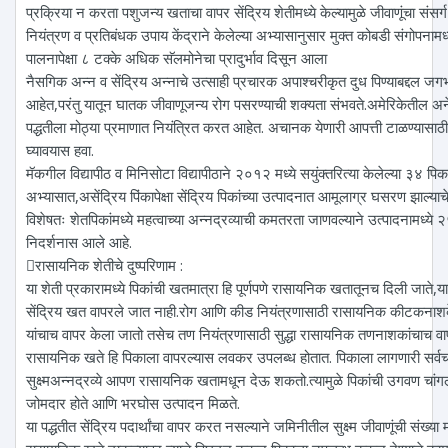
प्रक्रिया न करता पशुजन्य खताचा वापर सेंद्रिय शेतीमध्ये केल्यामुळे जीवाणूंचा संसर
नियंत्रण व प्रतिबंधक उपाय केंद्राने केलेल्या अभ्यासानुसार मुक्त कोबडी संगोपनामध्य
पालनापेक्षा ८ टक्के अधिक सॅलमोनेचा प्रादुर्भाव दिसून आला
नैसगिक अन्न व सेंद्रिय अन्नाचे उत्साही प्रचारक अपाश्चरीकृत दुध पिण्याबद्दल ज
आहेत,परंतु यातून घातक जीवाणूजन्य रोग पसरण्याची शक्यता संभवते.अमेरिकेतील अने
पद्धतीला मोठ्या प्रमाणात नियंत्रित करत आहेत. अचानक येणारी आपत्ती टाळण्यासाठ
घ्यावयास हवा.
मॅकगील विद्यापीठ व मिनिसोटा विद्यापीठाने २०१२ मध्ये सयुंक्तरित्या केलेल्या ३४ पिक
अभ्यासात,असेंद्रिय पिंकापेक्षा सेंद्रिय पिकांच्या उत्पादनात आमूलाग्र घसरण झाल्या
विशेषतः शेतपिकांमध्ये महत्वाच्या अन्नद्रव्याची कमतरता जाणवल्याने उत्पादनामध्ये 
निदर्शनास आले आहे.
रासायनिक शेतीचे दुष्परिणाम :
या शेती प्रकारामध्ये पिकांची खतमात्रा हि पूर्णपणे रासायनिक खतातूनच दिली जाते,य
सेंद्रिय खत वापरले जात नाही.रोग आणि कीड नियंत्रणासाठी रासायनिक कीटकनाश
यांचाच वापर केला जातो तसेच तण नियंत्रणासाठी सुद्धा रासायनिक तणनाशकांचाच वा
रासायनिक खते हि पिकाला वापरल्यास लवकर उपलब्ध होतात. पिकाला लागणारी सर्वच
सुक्ष्मअन्नद्रव्ये आपण रासायनिक खतामधून देऊ शकतो.त्यामुळे पिकांची उगवण चांगल
जोमदार होते आणि भरघोस उत्पादन मिळते.
या पद्धतीत सेंद्रिय पदार्थांचा वापर करत नसल्याने जमिनीतील सुक्ष्म जीवाणूंची संख्य