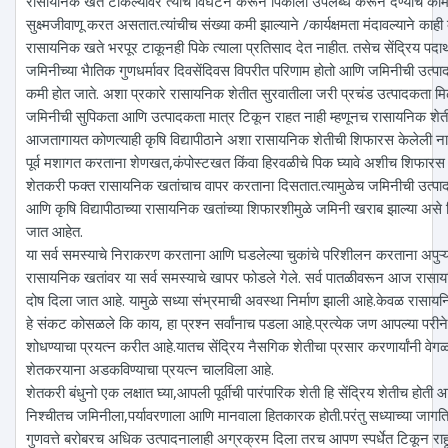
रासायनिक खते टाकल्यावर त्याचे विघटन करून पिकाला उपलब्ध करून देण्याचे क
सुक्ष्मजीवाणू करत असतात.त्यांचीच संख्या कमी झाल्याने /कार्यक्षमता मंदावल्याने का
रासायनिक खते भरपूर टाकूनही पिके त्याला प्रतिसाद देत नाहीत. तसेच सेंद्रिय पदार्थ
जमिनीच्या भैातिक गुणधर्मावर दिवसेंदिवस विपरीत परिणाम होतो आणि जमिनीची उत्पाद
कमी होत जाते. अशा प्रकारे रासायनिक शेतीत सुरवातीला जरी प्रचंड उत्पादकता 
जमिनीची सुपिकता आणि उत्पादकता मात्र टिकून राहत नाही म्हणूनच रासायनिक शेती
आजतागायत कोणत्याही कृषि विद्यापीठाने अशा रासायनिक शेतीची शिफारस केलेली नाह
पूर्व मशागत करताना शेणखत,कंपोस्टखत किंवा हिरवळीचे पिक घ्यावे अशीच शिफारस 
शेतकरी फक्त रासायनिक खतांचाच वापर करताना दिसतात.त्यामुळेच जमिनीची उत्प
आणि कृषि विद्यापीठाच्या रासायनिक खतांच्या शिफारशीमुळे जमिनी खराब झाल्या असे
जात आहेत.
या सर्व समस्याचे निराकरण करताना आणि घडलेल्या चुकांचे परिशीलन करताना अपुऱ्या 
रासायनिक खतांवर या सर्व समस्याचे खापर फोडले गेले. सर्व पातळीवरून आज रासाय
दोष दिला जात आहे. यामुळे सध्या संभ्रमाची अवस्था निर्माण झाली आहे.केवळ रासा
हे संकट कोसळले कि काय, हा प्रश्न सर्वांनाच पडला आहे.प्रत्येक जण आपल्या परीने य
शोधण्याचा प्रयत्न करीत आहे.यातच सेंद्रिय नैसगिक शेतीचा प्रसार करणार्यांनी वेगळ
शेतकरयाना अडकविण्याचा प्रयत्न चालविला आहे.
शेतकरी बंधुनो एक लक्षात घ्या,आपली पूर्वीची पारंपारिक शेती हि सेंद्रिय शेतीच होती आ
निश्चीतच जमिनीला,पर्यावरणाला आणि मानवाला हितकारक होती.परंतु सध्याच्या जागत
गुणवत्ते बरोबरच अधिक उत्पादनालाही अग्रक्रम दिला तरच आपण स्पर्धेत टिकून राह