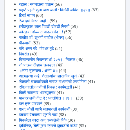
गझल : नयनातला पाऊस
(66)
पहाटे पहाटे तुला जाग आली : विनोदी कविता ॥२५॥
(63)
हिरवंं सपान
(60)
रेंज इथं मिळत नाही...
(59)
हरीतगृहात लाल पिवळी ढोबळी मिरची
(59)
कोरड्या डोळ्यात पाऊसओढ ...!
(57)
राखीव डॉ. शुभांगी पाटील (भोयर)
(56)
पीकपाणी
(53)
वांगे अमर रहे -गंगाधर मुटे
(51)
विपरीत
(49)
विश्वस्तरीय लेखनस्पर्धा-२०१९ : निकाल
(46)
तो पाऊस तेंव्हाच ऊघडला
(46)
॥सांगा तुकारामा : अभंग-४॥
(44)
आत्महत्या नव्हे, शेतकर्‍यांचा शासकीय खून!
(43)
शेतकरी चळवळीसाठी समाज माध्यमांची उपयोगिता
(41)
संमेलनातील कवीची निवड : कार्यपद्धती
(41)
किती चाटणार भारतपुत्रा?
(41)
पायाखालची वीट दे : भक्तीगीत ।।७।।
(39)
कर तृप्त पावसाने
(39)
शरद जोशी आणि माझ्यातली कार्यकर्ती
(39)
कापला रेशमाच्या सुताने गळा
(38)
पिकलेला काटा अन् करपलेली पिके
(36)
कृषिनिष्ठ, शेतीभूषण म्हणजे कुर्‍हाडीचे दांडे?
(35)