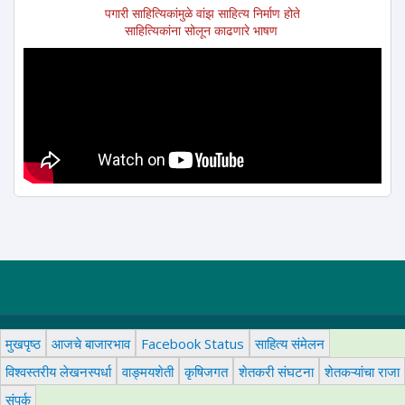
पगारी साहित्यिकांमुळे वांझ साहित्य निर्माण होते
साहित्यिकांना सोलून काढणारे भाषण
मुखपृष्ठ
आजचे बाजारभाव
Facebook Status
साहित्य संमेलन
विश्वस्तरीय लेखनस्पर्धा
वाङ्मयशेती
कृषिजगत
शेतकरी संघटना
शेतकऱ्यांचा राजा
संपर्क