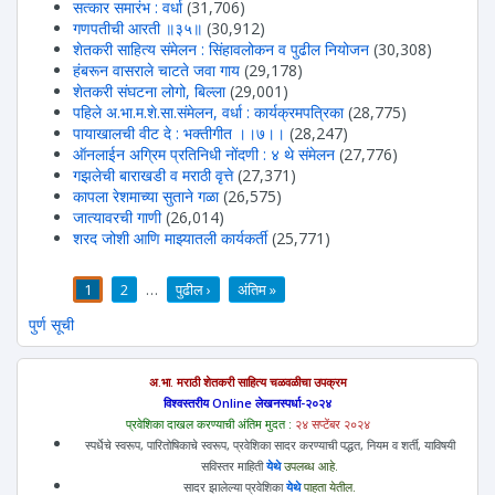
सत्कार समारंभ : वर्धा
(31,706)
गणपतीची आरती ॥३५॥
(30,912)
शेतकरी साहित्य संमेलन : सिंहावलोकन व पुढील नियोजन
(30,308)
हंबरून वासराले चाटते जवा गाय
(29,178)
शेतकरी संघटना लोगो, बिल्ला
(29,001)
पहिले अ.भा.म.शे.सा.संमेलन, वर्धा : कार्यक्रमपत्रिका
(28,775)
पायाखालची वीट दे : भक्तीगीत ।।७।।
(28,247)
ऑनलाईन अग्रिम प्रतिनिधी नोंदणी : ४ थे संमेलन
(27,776)
गझलेची बाराखडी व मराठी वृत्ते
(27,371)
कापला रेशमाच्या सुताने गळा
(26,575)
जात्यावरची गाणी
(26,014)
शरद जोशी आणि माझ्यातली कार्यकर्ती
(25,771)
1
2
…
पुढील ›
अंतिम »
पाने
पुर्ण सूची
अ.भा. मराठी शेतकरी साहित्य चळवळीचा उपक्रम
विश्वस्तरीय Online लेखनस्पर्धा-२०२४
प्रवेशिका दाखल करण्याची अंतिम मुदत :
२४ सप्टेंबर २०२४
स्पर्धेचे स्वरूप, पारितोषिकाचे स्वरूप, प्रवेशिका सादर करण्याची पद्धत, नियम व शर्ती, याविषयी
सविस्तर माहिती
येथे
उपलब्ध आहे.
सादर झालेल्या प्रवेशिका
येथे
पाहता येतील.