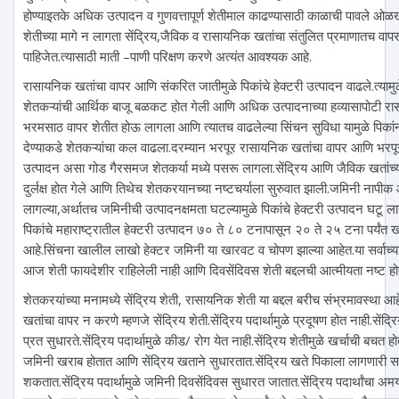
होण्याइतके अधिक उत्पादन व गुणवत्तापूर्ण शेतीमाल काढण्यासाठी काळाची पावले ओळख
शेतीच्या मागे न लागता सेंद्रिय,जैविक व रासायनिक खतांचा संतुलित प्रमाणातच वाप
पाहिजेत.त्यासाठी माती –पाणी परिक्षण करणे अत्यंत आवश्यक आहे.
रासायनिक खतांचा वापर आणि संकरित जातीमुळे पिकांचे हेक्टरी उत्पादन वाढले.त्या
शेतकऱ्यांची आर्थिक बाजू बळकट होत गेली आणि अधिक उत्पादनाच्या हव्यासापोटी र
भरमसाठ वापर शेतीत होऊ लागला आणि त्यातच वाढलेल्या सिंचन सुविधा यामुळे पिकांन
देण्याकडे शेतकऱ्यांचा कल वाढला.दरम्यान भरपूर रासायनिक खतांचा वापर आणि भरपूर
उत्पादन असा गोड गैरसमज शेतकर्या मध्ये पसरू लागला.सेंद्रिय आणि जैविक खतांच्य
दुर्लक्ष होत गेले आणि तिथेच शेतकरयानच्या नष्टचर्याला सुरुवात झाली.जमिनी नापीक
लागल्या,अर्थातच जमिनीची उत्पादनक्षमता घटल्यामुळे पिकांचे हेक्टरी उत्पादन घट
पिकांचे महाराष्ट्रातील हेक्टरी उत्पादन ७० ते ८० टनापासून २० ते २५ टना पर्यंत
आहे.सिंचना खालील लाखो हेक्टर जमिनी या खारवट व चोपण झाल्या आहेत.या सर्वाच्या
आज शेती फायदेशीर राहिलेली नाही आणि दिवसेंदिवस शेती बद्दलची आत्मीयता नष्ट ह
शेतकरयांच्या मनामध्ये सेंद्रिय शेती, रासायनिक शेती या बद्दल बरीच संभ्रमावस्था आ
खतांचा वापर न करणे म्हणजे सेंद्रिय शेती.सेंद्रिय पदार्थामुळे प्रदूषण होत नाही.सेंद्रि
प्रत सुधारते.सेंद्रिय पदार्थामुळे कीड/ रोग येत नाही.सेंद्रिय शेतीमुळे खर्चाची बचत
जमिनी खराब होतात आणि सेंद्रिय खताने सुधारतात.सेंद्रिय खते पिकाला लागणारी सर्व 
शकतात.सेंद्रिय पदार्थामुळे जमिनी दिवसेंदिवस सुधारत जातात.सेंद्रिय पदार्थांचा अमर