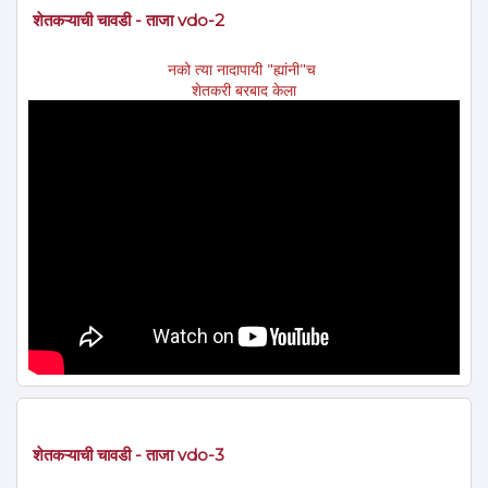
शेतकऱ्याची चावडी - ताजा vdo-2
नको त्या नादापायी "ह्यांनी"च
शेतकरी बरबाद केला
शेतकऱ्याची चावडी - ताजा vdo-3