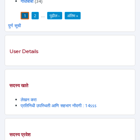
गांधीबाबा
(34)
1
2
…
पुढील ›
अंतिम »
पाने
पुर्ण सूची
User Details
सदस्य खाते
लेखन करा
प्रतिनिधी उपस्थिती आणि सहभाग नोंदणी : 14sss
सदस्य प्रवेश