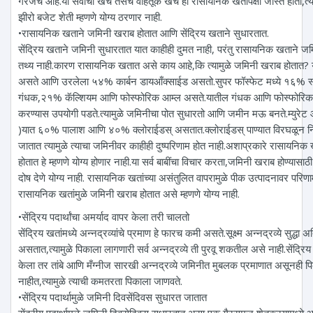
गरजेचे आहे.या सर्वाचा खर्च तसेच वाहतूक खर्च हा रासायनिक खतांपेक्षा जास्त होतो,त्या
झीरो बजेट शेती म्हणणे योग्य ठरणार नाही.
•रासायनिक खताने जमिनी खराब होतात आणि सेंद्रिय खताने सुधारतात.
सेंद्रिय खताने जमिनी सुधारतात यात काहीही दुमत नाही, परंतु रासायनिक खताने ज
तथ्य नाही.कारण रासायनिक खतात असे काय आहे,कि त्यामुळे जमिनी खराब होतात? य
असते आणि उरलेला ५४% कार्बन डायआँक्साईड असतो.सुपर फॉस्फेट मध्ये १६% 
गंधक,२१% कॅल्शियम आणि फोस्फोरिक आम्ल असते.यातील गंधक आणि फोस्फोरिक आम
करण्यास उपयोगी पडते.त्यामुळे जमिनीचा पोत सुधारतो आणि जमीन मऊ बनते.म्युरे
)यात ६०% पालाश आणि ४०% क्लोराईडस् असतात.क्लोराईडस् पाण्यात विरघळून निच
जातात त्यामुळे त्याचा जमिनीवर काहीही दुष्परिणाम होत नाही.अशाप्रकारे रासायनिक
होतात हे म्हणणे योग्य होणार नाही.या सर्व बाबींचा विचार करता,जमिनी खराब होण्यासा
दोष देणे योग्य नाही. रासायनिक खतांच्या असंतुलित वापरामुळे पीक उत्पादनावर परि
रासायनिक खतांमुळे जमिनी खराब होतात असे म्हणणे योग्य नाही.
•सेंद्रिय पदार्थांचा अमर्याद वापर केला तरी चालतो
सेंद्रिय खतांमध्ये अन्नद्रव्यांचे प्रमाण हे फारच कमी असते.सूक्ष्म अन्नद्रव्ये सुद्ध
असतात,त्यामुळे पिकाला लागणारी सर्व अन्नद्रव्ये ती पुरवू शकतील असे नाही.सेंद्रिय 
केला तर तांबे आणि मँग्नीज सारखी अन्नद्रव्ये जमिनीत मुबलक प्रमाणात असूनही प
नाहीत,त्यामुळे त्याची कमतरता पिकाला जाणवते.
•सेंद्रिय पदार्थामुळे जमिनी दिवसेंदिवस सुधारत जातात