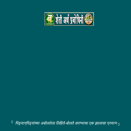
पिढ्यान्‌पिढ्यांच्या अबोलतेला लिहिते-बोलते करण्याचा एक इवलासा प्रयत्न