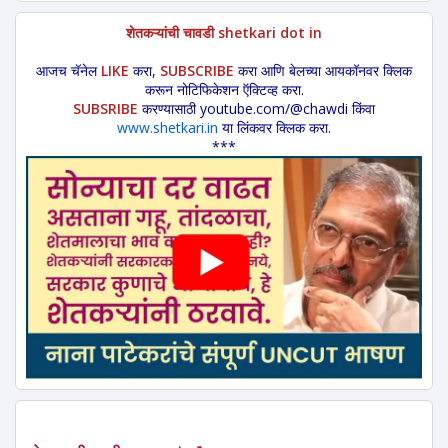
शेतकऱ्यांची चावडी shetkari dot in
आजच चॅनेल
LIKE
करा,
SUBSCRIBE
करा आणि बेलच्या आयकॉनवर क्लिक
करून नोटिफिकेशन ऍक्टिव्ह करा.
SUBSRIBE
करण्यासाठी youtube.com/@chawdi किंवा
www.shetkari.in
या लिंकवर क्लिक करा.
***