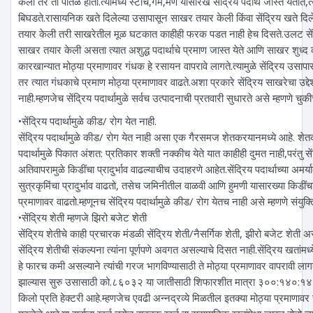
केला तर तो पातळ होतो.त्यामध्ये स्टार्च,गम,मेण यासारखे सेंद्रिय पदार्थ जास्त येतात,त्
बिघडते.रासायनिक खते दिलेल्या उसापासून साखर तयार केली किंवा सेंद्रिय खते दि
तयार केली तरी साखरेतील मूळ घटकात काहीही फरक पडत नाही हेच दिसते.उलट सें
साखर तयार केली असता त्यात अशुद्ध पदार्थाचे प्रमाण जास्त येते आणि साखर शुध्
कारखान्यात मोठ्या प्रमाणावर गंधक हे रसायन वापरावे लागते.त्यामुळे सेंद्रिय उसा
तर त्यात गंधकाचे प्रमाण मोठ्या प्रमाणावर वाढते.अशा प्रकारे सेंद्रिय साखरेचा उद
नाही.म्हणजेच सेंद्रिय पदार्थामुळे सर्वच उत्पादनाची प्रतवारी सुधारते असे म्हणणे चुकी
•सेंद्रिय पदार्थामुळे कीड/ रोग येत नाही.
सेंद्रिय पदार्थामुळे कीड/ रोग येत नाही असा एक गैरसमज शेतकरयानमध्ये आहे. शेतकर
पदार्थामुळे पिकात अंशत: प्रतिकार शक्ती नक्कीच येते यात काहीही दुमत नाही,परंतु सेंद्
अतिवापरामुळे किडींचा प्रादुर्भाव वाढल्याचीच उदाहरणे आहेत.सेंद्रिय पदार्थाच्या अमर्य
सुत्रकृमिंचा प्रादुर्भाव वाढतो, तसेच जमिनीतील वाळवी आणि हुमणी यासारख्या किडींचा सुद
प्रमाणावर वाढतो.म्हणूनच सेंद्रिय पदार्थामुळे कीड/ रोग येतच नाही असे म्हणणे संयुक
•सेंद्रिय शेती म्हणजे झिरो बजेट शेती
सेंद्रिय शेतीचे काही प्रचारक मंडळी सेंद्रिय शेती/नैसर्गिक शेती, झीरो बजेट शेती अस
सेंद्रिय शेतीची संकल्पना त्यांना पूर्णपणे अवगत असल्याचे दिसत नाही.सेंद्रिय खतांमध्ये
हे फारच कमी असल्याने त्यांची गरज भागविण्यासाठी ते मोठ्या प्रमाणावर वापरावी लाग
झाल्यास सुरु उसासाठी को.८६०३२ या जातीसाठी शिफारशीत मात्रा ३००:१४०:१४०
किलो प्रति हेक्टरी आहे.म्हणजेच एवढी अन्नद्रव्ये मिळतील इतक्या मोठ्या प्रमाणावर 