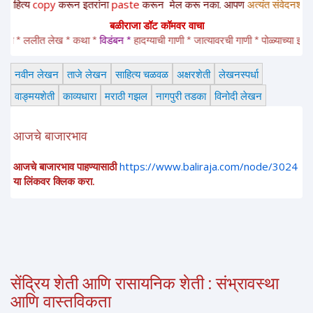
opy
करून
इतरांना
paste
करून
मेल करू नका. आपण
अत्यंत संवेदनशील
रसिक
आहा
बळीराजा डॉट कॉमवर वाचा
 ललीत लेख * कथा * 
विडंबन *
हादग्याची गाणी * जात्यावरची गाणी * पोळ्याच्या झडत्या * भ
नवीन लेखन
ताजे लेखन
साहित्य चळवळ
अक्षरशेती
लेखनस्पर्धा
वाङ्मयशेती
काव्यधारा
मराठी गझल
नागपुरी तडका
विनोदी लेखन
आजचे बाजारभाव
आजचे बाजारभाव पाहण्यासाठी
https://www.baliraja.com/node/3024
या लिंकवर क्लिक करा.
सेंद्रिय शेती आणि रासायनिक शेती : संभ्रावस्था
आणि वास्तविकता