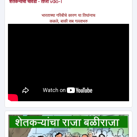
शेतकऱ्याची चावडी - ताजा vdo-1
भारताच्या गरिबीचे कारण या तिघांनाच
कळले, बाकी सब गल्लाभरु